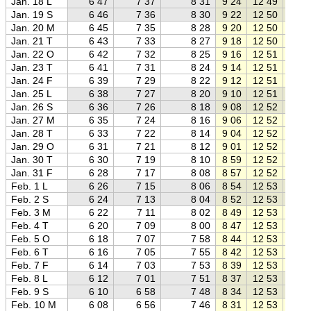
Jan. 18 L
6 47
7 37
8 31
9 24
12 49
16 1
Jan. 19 S
6 46
7 36
8 30
9 22
12 50
16 1
Jan. 20 M
6 45
7 35
8 28
9 20
12 50
16 2
Jan. 21 T
6 43
7 33
8 27
9 18
12 50
16 2
Jan. 22 O
6 42
7 32
8 25
9 16
12 51
16 2
Jan. 23 T
6 41
7 31
8 24
9 14
12 51
16 2
Jan. 24 F
6 39
7 29
8 22
9 12
12 51
16 3
Jan. 25 L
6 38
7 27
8 20
9 10
12 51
16 3
Jan. 26 S
6 36
7 26
8 18
9 08
12 52
16 3
Jan. 27 M
6 35
7 24
8 16
9 06
12 52
16 3
Jan. 28 T
6 33
7 22
8 14
9 04
12 52
16 4
Jan. 29 O
6 31
7 21
8 12
9 01
12 52
16 4
Jan. 30 T
6 30
7 19
8 10
8 59
12 52
16 4
Jan. 31 F
6 28
7 17
8 08
8 57
12 52
16 4
Feb. 1 L
6 26
7 15
8 06
8 54
12 53
16 5
Feb. 2 S
6 24
7 13
8 04
8 52
12 53
16 5
Feb. 3 M
6 22
7 11
8 02
8 49
12 53
16 5
Feb. 4 T
6 20
7 09
8 00
8 47
12 53
17 0
Feb. 5 O
6 18
7 07
7 58
8 44
12 53
17 0
Feb. 6 T
6 16
7 05
7 55
8 42
12 53
17 0
Feb. 7 F
6 14
7 03
7 53
8 39
12 53
17 0
Feb. 8 L
6 12
7 01
7 51
8 37
12 53
17 1
Feb. 9 S
6 10
6 58
7 48
8 34
12 53
17 1
Feb. 10 M
6 08
6 56
7 46
8 31
12 53
17 1