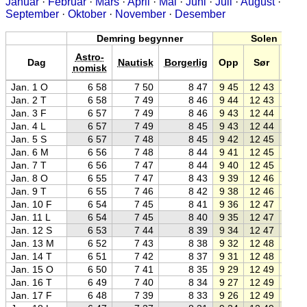
Januar
·
Februar
·
Mars
·
April
·
Mai
·
Juni
·
Juli
·
August
·
September
·
Oktober
·
November
·
Desember
Demring begynner
Solen
Astro-
Dag
Nautisk
Borgerlig
Opp
Sør
Ned
nomisk
Jan. 1 O
6 58
7 50
8 47
9 45
12 43
15 4
Jan. 2 T
6 58
7 49
8 46
9 44
12 43
15 4
Jan. 3 F
6 57
7 49
8 46
9 43
12 44
15 4
Jan. 4 L
6 57
7 49
8 45
9 43
12 44
15 4
Jan. 5 S
6 57
7 48
8 45
9 42
12 45
15 4
Jan. 6 M
6 56
7 48
8 44
9 41
12 45
15 5
Jan. 7 T
6 56
7 47
8 44
9 40
12 45
15 5
Jan. 8 O
6 55
7 47
8 43
9 39
12 46
15 5
Jan. 9 T
6 55
7 46
8 42
9 38
12 46
15 5
Jan. 10 F
6 54
7 45
8 41
9 36
12 47
15 5
Jan. 11 L
6 54
7 45
8 40
9 35
12 47
16 0
Jan. 12 S
6 53
7 44
8 39
9 34
12 47
16 0
Jan. 13 M
6 52
7 43
8 38
9 32
12 48
16 0
Jan. 14 T
6 51
7 42
8 37
9 31
12 48
16 0
Jan. 15 O
6 50
7 41
8 35
9 29
12 49
16 0
Jan. 16 T
6 49
7 40
8 34
9 27
12 49
16 1
Jan. 17 F
6 48
7 39
8 33
9 26
12 49
16 1