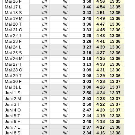
Mai 16 F
////
////
3 50
4 56
13 35
22 1
Mai 17 L
////
////
3 46
4 54
13 35
22 1
Mai 18 S
////
////
3 43
4 51
13 35
22 2
Mai 19 M
////
////
3 40
4 49
13 36
22 2
Mai 20 T
////
////
3 36
4 47
13 36
22 2
Mai 21 O
////
////
3 33
4 45
13 36
22 2
Mai 22 T
////
////
3 29
4 43
13 36
22 3
Mai 23 F
////
////
3 26
4 41
13 36
22 3
Mai 24 L
////
////
3 23
4 39
13 36
22 3
Mai 25 S
////
////
3 19
4 37
13 36
22 3
Mai 26 M
////
////
3 16
4 35
13 36
22 3
Mai 27 T
////
////
3 13
4 33
13 36
22 4
Mai 28 O
////
////
3 09
4 31
13 36
22 4
Mai 29 T
////
////
3 06
4 29
13 36
22 4
Mai 30 F
////
////
3 03
4 28
13 37
22 4
Mai 31 L
////
////
3 00
4 26
13 37
22 4
Juni 1 S
////
////
2 56
4 24
13 37
22 5
Juni 2 M
////
////
2 53
4 23
13 37
22 5
Juni 3 T
////
////
2 50
4 22
13 37
22 5
Juni 4 O
////
////
2 47
4 20
13 37
22 5
Juni 5 T
////
////
2 44
4 19
13 38
22 5
Juni 6 F
////
////
2 40
4 18
13 38
22 5
Juni 7 L
////
////
2 37
4 17
13 38
23 0
Juni 8 S
////
////
2 34
4 16
13 38
23 0