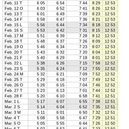
Feb. 11 T
6 05
6 54
7 44
8 29
12 53
17 1
Feb. 12 O
6 03
6 52
7 41
8 26
12 53
17 2
Feb. 13 T
6 01
6 49
7 39
8 23
12 53
17 2
Feb. 14 F
5 58
6 47
7 36
8 21
12 53
17 2
Feb. 15 L
5 56
6 44
7 34
8 18
12 53
17 2
Feb. 16 S
5 53
6 42
7 31
8 15
12 53
17 3
Feb. 17 M
5 51
6 39
7 28
8 12
12 53
17 3
Feb. 18 T
5 48
6 37
7 26
8 09
12 53
17 3
Feb. 19 O
5 46
6 34
7 23
8 07
12 53
17 4
Feb. 20 T
5 43
6 32
7 20
8 04
12 53
17 4
Feb. 21 F
5 40
6 29
7 18
8 01
12 53
17 4
Feb. 22 L
5 38
6 26
7 15
7 58
12 52
17 4
Feb. 23 S
5 35
6 24
7 12
7 55
12 52
17 5
Feb. 24 M
5 32
6 21
7 09
7 52
12 52
17 5
Feb. 25 T
5 29
6 18
7 07
7 49
12 52
17 5
Feb. 26 O
5 26
6 15
7 04
7 46
12 52
17 5
Feb. 27 T
5 23
6 13
7 01
7 44
12 52
18 0
Feb. 28 F
5 20
6 10
6 58
7 41
12 51
18 0
Mar. 1 L
5 17
6 07
6 55
7 38
12 51
18 0
Mar. 2 S
5 14
6 04
6 52
7 35
12 51
18 0
Mar. 3 M
5 11
6 01
6 50
7 32
12 51
18 1
Mar. 4 T
5 08
5 58
6 47
7 29
12 51
18 1
Mar. 5 O
5 05
5 55
6 44
7 26
12 50
18 1
Mar. 6 T
5 02
5 52
6 41
7 23
12 50
18 1