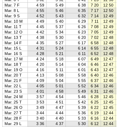
Mar. 7 F
4 59
5 49
6 38
7 20
12 50
18 2
Mar. 8 L
4 55
5 46
6 35
7 17
12 50
18 2
Mar. 9 S
4 52
5 43
6 32
7 14
12 49
18 2
Mar. 10 M
4 49
5 40
6 29
7 11
12 49
18 2
Mar. 11 T
4 45
5 37
6 26
7 08
12 49
18 3
Mar. 12 O
4 42
5 34
6 23
7 05
12 49
18 3
Mar. 13 T
4 38
5 30
6 20
7 02
12 48
18 3
Mar. 14 F
4 35
5 27
6 17
6 58
12 48
18 3
Mar. 15 L
4 31
5 24
6 14
6 55
12 48
18 4
Mar. 16 S
4 28
5 21
6 11
6 52
12 48
18 4
Mar. 17 M
4 24
5 18
6 07
6 49
12 47
18 4
Mar. 18 T
4 20
5 14
6 04
6 46
12 47
18 4
Mar. 19 O
4 16
5 11
6 01
6 43
12 47
18 5
Mar. 20 T
4 13
5 08
5 58
6 40
12 46
18 5
Mar. 21 F
4 09
5 04
5 55
6 37
12 46
18 5
Mar. 22 L
4 05
5 01
5 52
6 34
12 46
18 5
Mar. 23 S
4 01
4 58
5 49
6 31
12 46
19 0
Mar. 24 M
3 57
4 54
5 46
6 28
12 45
19 0
Mar. 25 T
3 53
4 51
5 42
6 25
12 45
19 0
Mar. 26 O
3 49
4 47
5 39
6 22
12 45
19 0
Mar. 27 T
3 44
4 44
5 36
6 19
12 44
19 1
Mar. 28 F
3 40
4 40
5 33
6 16
12 44
19 1
Mar. 29 L
3 36
4 37
5 30
6 12
12 44
19 1