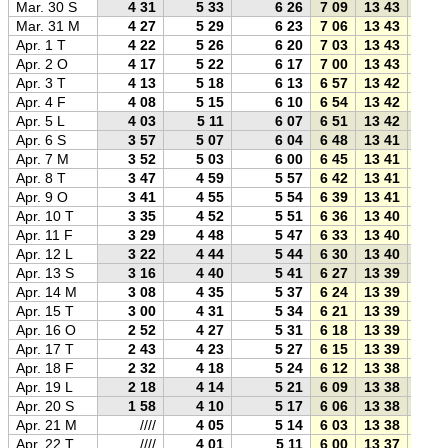
Mar. 30 S
4 31
5 33
6 26
7 09
13 43
20 1
Mar. 31 M
4 27
5 29
6 23
7 06
13 43
20 2
Apr. 1 T
4 22
5 26
6 20
7 03
13 43
20 2
Apr. 2 O
4 17
5 22
6 17
7 00
13 43
20 2
Apr. 3 T
4 13
5 18
6 13
6 57
13 42
20 2
Apr. 4 F
4 08
5 15
6 10
6 54
13 42
20 3
Apr. 5 L
4 03
5 11
6 07
6 51
13 42
20 3
Apr. 6 S
3 57
5 07
6 04
6 48
13 41
20 3
Apr. 7 M
3 52
5 03
6 00
6 45
13 41
20 3
Apr. 8 T
3 47
4 59
5 57
6 42
13 41
20 4
Apr. 9 O
3 41
4 55
5 54
6 39
13 41
20 4
Apr. 10 T
3 35
4 52
5 51
6 36
13 40
20 4
Apr. 11 F
3 29
4 48
5 47
6 33
13 40
20 4
Apr. 12 L
3 22
4 44
5 44
6 30
13 40
20 5
Apr. 13 S
3 16
4 40
5 41
6 27
13 39
20 5
Apr. 14 M
3 08
4 35
5 37
6 24
13 39
20 5
Apr. 15 T
3 00
4 31
5 34
6 21
13 39
20 5
Apr. 16 O
2 52
4 27
5 31
6 18
13 39
21 0
Apr. 17 T
2 43
4 23
5 27
6 15
13 39
21 0
Apr. 18 F
2 32
4 18
5 24
6 12
13 38
21 0
Apr. 19 L
2 18
4 14
5 21
6 09
13 38
21 0
Apr. 20 S
1 58
4 10
5 17
6 06
13 38
21 1
Apr. 21 M
////
4 05
5 14
6 03
13 38
21 1
Apr. 22 T
////
4 01
5 11
6 00
13 37
21 1