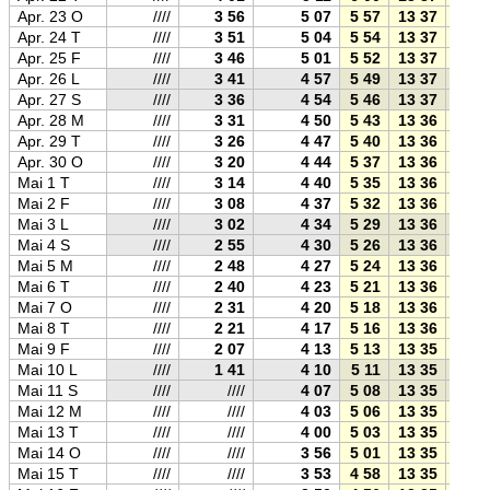
Apr. 23 O
////
3 56
5 07
5 57
13 37
21 1
Apr. 24 T
////
3 51
5 04
5 54
13 37
21 2
Apr. 25 F
////
3 46
5 01
5 52
13 37
21 2
Apr. 26 L
////
3 41
4 57
5 49
13 37
21 2
Apr. 27 S
////
3 36
4 54
5 46
13 37
21 2
Apr. 28 M
////
3 31
4 50
5 43
13 36
21 3
Apr. 29 T
////
3 26
4 47
5 40
13 36
21 3
Apr. 30 O
////
3 20
4 44
5 37
13 36
21 3
Mai 1 T
////
3 14
4 40
5 35
13 36
21 3
Mai 2 F
////
3 08
4 37
5 32
13 36
21 4
Mai 3 L
////
3 02
4 34
5 29
13 36
21 4
Mai 4 S
////
2 55
4 30
5 26
13 36
21 4
Mai 5 M
////
2 48
4 27
5 24
13 36
21 5
Mai 6 T
////
2 40
4 23
5 21
13 36
21 5
Mai 7 O
////
2 31
4 20
5 18
13 36
21 5
Mai 8 T
////
2 21
4 17
5 16
13 36
21 5
Mai 9 F
////
2 07
4 13
5 13
13 35
22 0
Mai 10 L
////
1 41
4 10
5 11
13 35
22 0
Mai 11 S
////
////
4 07
5 08
13 35
22 0
Mai 12 M
////
////
4 03
5 06
13 35
22 0
Mai 13 T
////
////
4 00
5 03
13 35
22 0
Mai 14 O
////
////
3 56
5 01
13 35
22 1
Mai 15 T
////
////
3 53
4 58
13 35
22 1