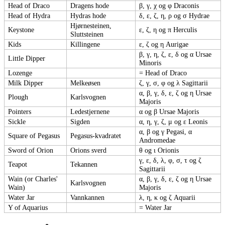
Head of Draco
Dragens hode
β, γ, χ og φ Draconis
Head of Hydra
Hydras hode
δ, ε, ζ, η, ρ og σ Hydrae
Hjørnesteinen,
Keystone
ε, ζ, η og π Herculis
Sluttsteinen
Kids
Killingene
ε, ζ og η Aurigae
β, γ, η, ζ, ε, δ og α Ursae
Little Dipper
Minoris
Lozenge
= Head of Draco
Milk Dipper
Melkeøsen
ζ, γ, σ, φ og λ Sagittarii
α, β, γ, δ, ε, ζ og η Ursae
Plough
Karlsvognen
Majoris
Pointers
Ledestjernene
α og β Ursae Majoris
Sickle
Sigden
α, η, γ, ζ, μ og ε Leonis
α, β og γ Pegasi, α
Square of Pegasus
Pegasus-kvadratet
Andromedae
Sword of Orion
Orions sverd
θ og ι Orionis
γ, ε, δ, λ, φ, σ, τ og ζ
Teapot
Tekannen
Sagittarii
Wain (or Charles'
α, β, γ, δ, ε, ζ og η Ursae
Karlsvognen
Wain)
Majoris
Water Jar
Vannkannen
λ, η, κ og ζ Aquarii
Y of Aquarius
= Water Jar