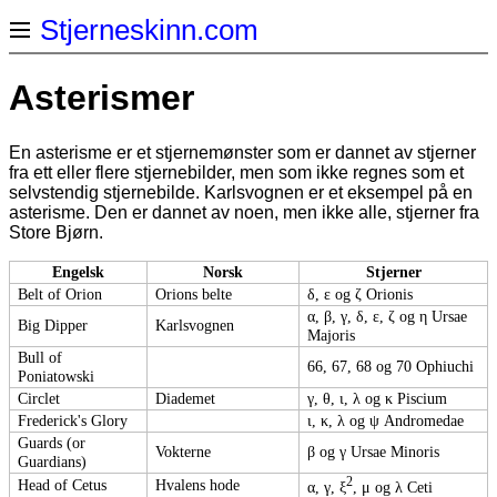
Stjerneskinn.com
Asterismer
En asterisme er et stjernemønster som er dannet av stjerner
fra ett eller flere stjernebilder, men som ikke regnes som et
selvstendig stjernebilde. Karlsvognen er et eksempel på en
asterisme. Den er dannet av noen, men ikke alle, stjerner fra
Store Bjørn.
Engelsk
Norsk
Stjerner
Belt of Orion
Orions belte
δ, ε og ζ Orionis
α, β, γ, δ, ε, ζ og η Ursae
Big Dipper
Karlsvognen
Majoris
Bull of
66, 67, 68 og 70 Ophiuchi
Poniatowski
Circlet
Diademet
γ, θ, ι, λ og κ Piscium
Frederick's Glory
ι, κ, λ og ψ Andromedae
Guards (or
Vokterne
β og γ Ursae Minoris
Guardians)
2
Head of Cetus
Hvalens hode
α, γ, ξ
, μ og λ Ceti