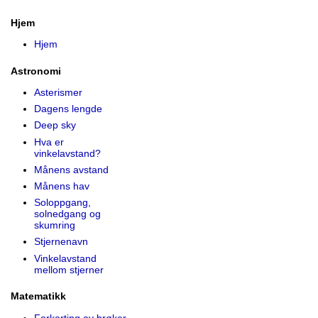
Hjem
Hjem
Astronomi
Asterismer
Dagens lengde
Deep sky
Hva er
vinkelavstand?
Månens avstand
Månens hav
Soloppgang,
solnedgang og
skumring
Stjernenavn
Vinkelavstand
mellom stjerner
Matematikk
Forkorting av brøker