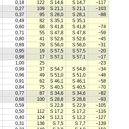
0,18
122
S 14,6
S 14,7
−117
0,27
109
S 21,1
S 21,1
−103
0,37
95
S 28,0
S 28,1
−88
0,49
82
S 35,1
S 35,1
0,60
68
S 41,8
S 41,8
−74
0,71
55
S 47,8
S 47,8
−59
0,80
41
S 52,6
S 52,6
−45
0,89
29
S 56,0
S 56,0
−31
0,95
19
S 57,5
S 57,5
−20
0,98
17
S 57,1
S 57,1
−17
1,00
25
−23
0,99
37
S 54,7
S 54,8
−34
0,96
49
S 51,0
S 51,0
−46
0,91
62
S 46,1
S 46,1
−58
0,84
75
S 40,5
S 40,5
−70
0,77
87
S 34,6
S 34,6
−82
0,68
100
S 28,8
S 28,8
−93
0,59
S 22,8
S 22,9
−105
0,50
112
S 17,2
S 17,2
−116
0,40
124
S 12,1
S 12,2
−127
0,31
136
S 7,5
S 7,7
−139