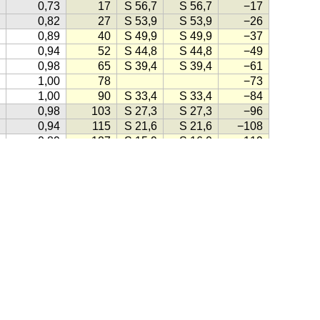
0,73
17
S 56,7
S 56,7
−17
0,82
27
S 53,9
S 53,9
−26
0,89
40
S 49,9
S 49,9
−37
0,94
52
S 44,8
S 44,8
−49
0,98
65
S 39,4
S 39,4
−61
1,00
78
−73
1,00
90
S 33,4
S 33,4
−84
0,98
103
S 27,3
S 27,3
−96
0,94
115
S 21,6
S 21,6
−108
0,89
127
S 15,9
S 16,0
−119
0,82
S 10,8
S 10,9
−130
0,74
139
S 6,5
S 6,6
−142
0,66
150
S 3,1
S 3,3
−152
hms
(1998)
0,56
161
S 0,8
S 1,2
−162
0,46
167
S 0,0
S 0,5
−167
0,36
163
S 0,7
S 1,1
−162
0,26
152
S 3,1
S 3,3
−150
, klikk på knappen lik denne:
(Kilde for ikonet: Gule Sider)
0,17
140
S 7,1
S 7,2
−137
0,09
127
S 12,4
S 12,5
−123
0,04
113
S 18,9
S 19,0
−108
ensk
·
Engelsk
·
Tysk
·
Spansk
·
Fransk
·
Italiensk
·
Portugisisk
0,01
99
S 25,9
S 26,0
−92