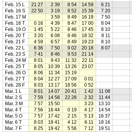
Feb. 15 L
21 27
2 39
8 54
14 59
6 21
Feb. 16 S
22 50
3 19
8 52
15 39
7 20
Feb. 17 M
3 59
8 49
16 19
7 50
Feb. 18 T
0 16
4 39
8 47
17 00
8 04
Feb. 19 O
1 45
5 22
8 46
17 45
8 10
Feb. 20 T
3 20
6 08
8 46
18 32
8 11
Feb. 21 F
4 59
6 57
8 49
19 23
8 10
Feb. 22 L
6 36
7 50
9 02
20 18
8 07
Feb. 23 S
7 41
8 46
9 53
21 14
Feb. 24 M
8 01
9 43
11 32
22 11
Feb. 25 T
8 05
10 39
13 26
23 07
Feb. 26 O
8 06
11 34
15 19
Feb. 27 T
8 04
12 27
17 09
0 01
Feb. 28 F
8 03
13 17
18 56
0 52
Mar. 1 L
8 01
14 07
20 41
1 42
11 08
Mar. 2 S
7 59
14 58
22 28
2 32
11 44
Mar. 3 M
7 57
15 50
3 23
13 10
Mar. 4 T
7 56
16 44
0 19
4 17
14 54
Mar. 5 O
7 57
17 42
2 15
5 13
16 37
Mar. 6 T
8 03
18 41
4 12
6 11
18 16
Mar. 7 F
8 25
19 42
5 56
7 12
19 51