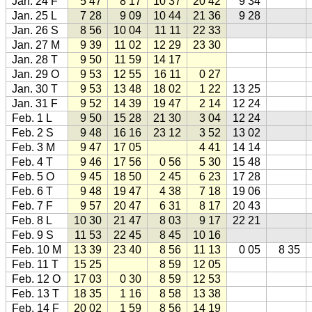
Jan. 24 F
5 47
8 17
10 37
20 42
9 34
Jan. 25 L
7 28
9 09
10 44
21 36
9 28
Jan. 26 S
8 56
10 04
11 11
22 33
Jan. 27 M
9 39
11 02
12 29
23 30
Jan. 28 T
9 50
11 59
14 17
Jan. 29 O
9 53
12 55
16 11
0 27
Jan. 30 T
9 53
13 48
18 02
1 22
13 25
Jan. 31 F
9 52
14 39
19 47
2 14
12 24
Feb. 1 L
9 50
15 28
21 30
3 04
12 24
Feb. 2 S
9 48
16 16
23 12
3 52
13 02
Feb. 3 M
9 47
17 05
4 41
14 14
Feb. 4 T
9 46
17 56
0 56
5 30
15 48
Feb. 5 O
9 45
18 50
2 45
6 23
17 28
Feb. 6 T
9 48
19 47
4 38
7 18
19 06
Feb. 7 F
9 57
20 47
6 31
8 17
20 43
Feb. 8 L
10 30
21 47
8 03
9 17
22 21
Feb. 9 S
11 53
22 45
8 45
10 16
Feb. 10 M
13 39
23 40
8 56
11 13
0 05
8 35
Feb. 11 T
15 25
8 59
12 05
Feb. 12 O
17 03
0 30
8 59
12 53
Feb. 13 T
18 35
1 16
8 58
13 38
Feb. 14 F
20 02
1 59
8 56
14 19