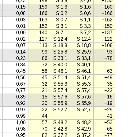
0,23
148
S 3,8
S 4,0
−150
0,15
159
S 1,3
S 1,6
−160
0,08
166
S 0,2
S 0,6
−166
0,03
163
S 0,7
S 1,1
−162
0,01
152
S 3,1
S 3,3
−150
0,00
140
S 7,1
S 7,2
−137
0,02
127
S 12,4
S 12,4
−122
0,07
113
S 18,8
S 18,8
−108
0,14
99
S 25,8
S 25,9
−93
0,23
86
S 33,1
S 33,1
−78
0,34
72
S 40,0
S 40,1
0,45
58
S 46,1
S 46,1
−63
0,56
45
S 51,4
S 51,4
−49
0,67
32
S 55,3
S 55,3
−35
0,77
21
S 57,4
S 57,4
−22
0,85
15
S 57,6
S 57,6
−16
0,92
20
S 55,9
S 55,9
−19
0,97
32
S 52,7
S 52,7
−29
0,99
44
−41
1,00
57
S 48,2
S 48,2
−53
0,98
70
S 42,8
S 42,9
−65
0,95
82
S 37,2
S 37,2
−77