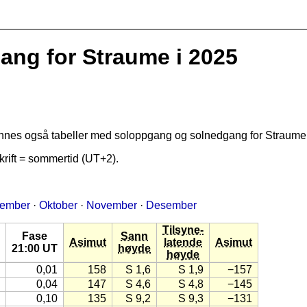
g for Straume i 2025
finnes også tabeller med soloppgang og solnedgang for Straume
rift = sommertid (UT+2).
tember
·
Oktober
·
November
·
Desember
Tilsyne-
Fase
Sann
Asimut
latende
Asimut
21:00 UT
høyde
høyde
0,01
158
S 1,6
S 1,9
−157
0,04
147
S 4,6
S 4,8
−145
0,10
135
S 9,2
S 9,3
−131