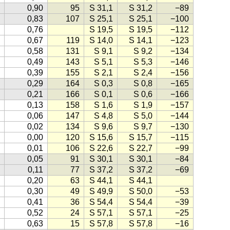
0,90
95
S 31,1
S 31,2
−89
0,83
107
S 25,1
S 25,1
−100
0,76
S 19,5
S 19,5
−112
0,67
119
S 14,0
S 14,1
−123
0,58
131
S 9,1
S 9,2
−134
0,49
143
S 5,1
S 5,3
−146
0,39
155
S 2,1
S 2,4
−156
0,29
164
S 0,3
S 0,8
−165
0,21
166
S 0,1
S 0,6
−166
0,13
158
S 1,6
S 1,9
−157
0,06
147
S 4,8
S 5,0
−144
0,02
134
S 9,6
S 9,7
−130
0,00
120
S 15,6
S 15,7
−115
0,01
106
S 22,6
S 22,7
−99
0,05
91
S 30,1
S 30,1
−84
0,11
77
S 37,2
S 37,2
−69
0,20
63
S 44,1
S 44,1
0,30
49
S 49,9
S 50,0
−53
0,41
36
S 54,4
S 54,4
−39
0,52
24
S 57,1
S 57,1
−25
0,63
15
S 57,8
S 57,8
−16