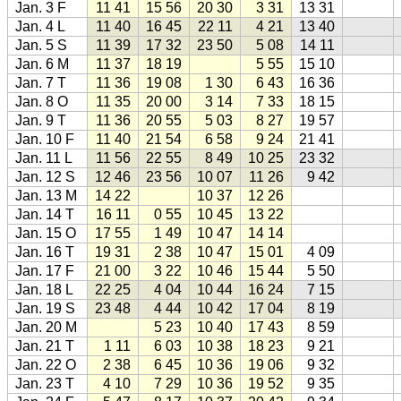
Jan. 3 F
11 41
15 56
20 30
3 31
13 31
Jan. 4 L
11 40
16 45
22 11
4 21
13 40
Jan. 5 S
11 39
17 32
23 50
5 08
14 11
Jan. 6 M
11 37
18 19
5 55
15 10
Jan. 7 T
11 36
19 08
1 30
6 43
16 36
Jan. 8 O
11 35
20 00
3 14
7 33
18 15
Jan. 9 T
11 36
20 55
5 03
8 27
19 57
Jan. 10 F
11 40
21 54
6 58
9 24
21 41
Jan. 11 L
11 56
22 55
8 49
10 25
23 32
Jan. 12 S
12 46
23 56
10 07
11 26
9 42
Jan. 13 M
14 22
10 37
12 26
Jan. 14 T
16 11
0 55
10 45
13 22
Jan. 15 O
17 55
1 49
10 47
14 14
Jan. 16 T
19 31
2 38
10 47
15 01
4 09
Jan. 17 F
21 00
3 22
10 46
15 44
5 50
Jan. 18 L
22 25
4 04
10 44
16 24
7 15
Jan. 19 S
23 48
4 44
10 42
17 04
8 19
Jan. 20 M
5 23
10 40
17 43
8 59
Jan. 21 T
1 11
6 03
10 38
18 23
9 21
Jan. 22 O
2 38
6 45
10 36
19 06
9 32
Jan. 23 T
4 10
7 29
10 36
19 52
9 35