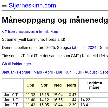
Stjerneskinn.com
Måneoppgang og månenedgan
<
Tilbake til stedsoversikt for hele Norge
Straume (Fjell kommune, Hordaland)
Denne tabellen er for året 2025. Se også
tabell for 2024
. Det 
Tidssone: UT+1. (UT er det samme som GMT.) Klokketid i fet sk
Gå til forklaringer
Januar
·
Februar
·
Mars
·
April
·
Mai
·
Juni
·
Juli
·
August
·
Sep
Loddrett
Opp
Sør
Ned
Nord
måne
Jan. 0 T
11 33
13 15
15 04
0 47
Jan. 1 O
11 40
14 12
16 55
1 44
14 22
Jan. 2 T
11 42
15 05
18 44
2 39
13 41