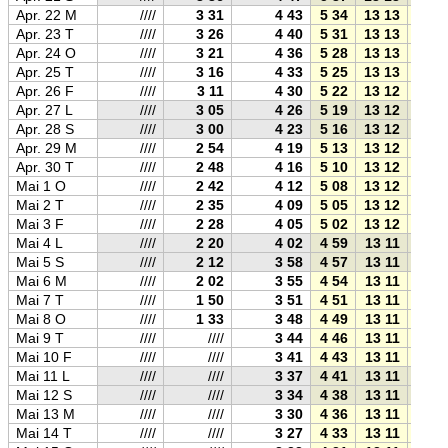
Apr. 22 M
////
3 31
4 43
5 34
13 13
20 5
Apr. 23 T
////
3 26
4 40
5 31
13 13
20 5
Apr. 24 O
////
3 21
4 36
5 28
13 13
21 0
Apr. 25 T
////
3 16
4 33
5 25
13 13
21 0
Apr. 26 F
////
3 11
4 30
5 22
13 12
21 0
Apr. 27 L
////
3 05
4 26
5 19
13 12
21 0
Apr. 28 S
////
3 00
4 23
5 16
13 12
21 1
Apr. 29 M
////
2 54
4 19
5 13
13 12
21 1
Apr. 30 T
////
2 48
4 16
5 10
13 12
21 1
Mai 1 O
////
2 42
4 12
5 08
13 12
21 1
Mai 2 T
////
2 35
4 09
5 05
13 12
21 2
Mai 3 F
////
2 28
4 05
5 02
13 12
21 2
Mai 4 L
////
2 20
4 02
4 59
13 11
21 2
Mai 5 S
////
2 12
3 58
4 57
13 11
21 2
Mai 6 M
////
2 02
3 55
4 54
13 11
21 3
Mai 7 T
////
1 50
3 51
4 51
13 11
21 3
Mai 8 O
////
1 33
3 48
4 49
13 11
21 3
Mai 9 T
////
////
3 44
4 46
13 11
21 3
Mai 10 F
////
////
3 41
4 43
13 11
21 4
Mai 11 L
////
////
3 37
4 41
13 11
21 4
Mai 12 S
////
////
3 34
4 38
13 11
21 4
Mai 13 M
////
////
3 30
4 36
13 11
21 4
Mai 14 T
////
////
3 27
4 33
13 11
21 5