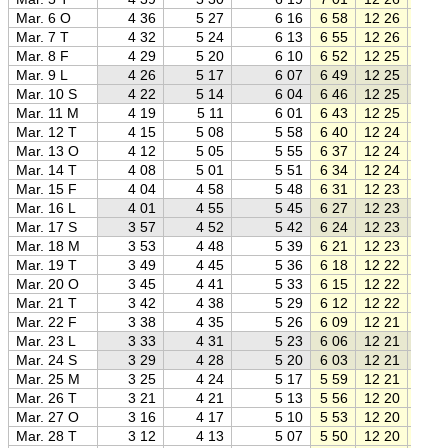
Mar. 6 O
4 36
5 27
6 16
6 58
12 26
17 5
Mar. 7 T
4 32
5 24
6 13
6 55
12 26
17 5
Mar. 8 F
4 29
5 20
6 10
6 52
12 25
18 0
Mar. 9 L
4 26
5 17
6 07
6 49
12 25
18 0
Mar. 10 S
4 22
5 14
6 04
6 46
12 25
18 0
Mar. 11 M
4 19
5 11
6 01
6 43
12 25
18 0
Mar. 12 T
4 15
5 08
5 58
6 40
12 24
18 1
Mar. 13 O
4 12
5 05
5 55
6 37
12 24
18 1
Mar. 14 T
4 08
5 01
5 51
6 34
12 24
18 1
Mar. 15 F
4 04
4 58
5 48
6 31
12 23
18 1
Mar. 16 L
4 01
4 55
5 45
6 27
12 23
18 2
Mar. 17 S
3 57
4 52
5 42
6 24
12 23
18 2
Mar. 18 M
3 53
4 48
5 39
6 21
12 23
18 2
Mar. 19 T
3 49
4 45
5 36
6 18
12 22
18 2
Mar. 20 O
3 45
4 41
5 33
6 15
12 22
18 3
Mar. 21 T
3 42
4 38
5 29
6 12
12 22
18 3
Mar. 22 F
3 38
4 35
5 26
6 09
12 21
18 3
Mar. 23 L
3 33
4 31
5 23
6 06
12 21
18 3
Mar. 24 S
3 29
4 28
5 20
6 03
12 21
18 4
Mar. 25 M
3 25
4 24
5 17
5 59
12 21
18 4
Mar. 26 T
3 21
4 21
5 13
5 56
12 20
18 4
Mar. 27 O
3 16
4 17
5 10
5 53
12 20
18 4
Mar. 28 T
3 12
4 13
5 07
5 50
12 20
18 5