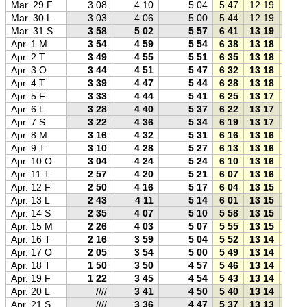
Mar. 29 F
3 08
4 10
5 04
5 47
12 19
18 5
Mar. 30 L
3 03
4 06
5 00
5 44
12 19
18 5
Mar. 31 S
3 58
5 02
5 57
6 41
13 19
19 5
Apr. 1 M
3 54
4 59
5 54
6 38
13 18
20 0
Apr. 2 T
3 49
4 55
5 51
6 35
13 18
20 0
Apr. 3 O
3 44
4 51
5 47
6 32
13 18
20 0
Apr. 4 T
3 39
4 47
5 44
6 28
13 18
20 0
Apr. 5 F
3 33
4 44
5 41
6 25
13 17
20 1
Apr. 6 L
3 28
4 40
5 37
6 22
13 17
20 1
Apr. 7 S
3 22
4 36
5 34
6 19
13 17
20 1
Apr. 8 M
3 16
4 32
5 31
6 16
13 16
20 1
Apr. 9 T
3 10
4 28
5 27
6 13
13 16
20 2
Apr. 10 O
3 04
4 24
5 24
6 10
13 16
20 2
Apr. 11 T
2 57
4 20
5 21
6 07
13 16
20 2
Apr. 12 F
2 50
4 16
5 17
6 04
13 15
20 2
Apr. 13 L
2 43
4 11
5 14
6 01
13 15
20 3
Apr. 14 S
2 35
4 07
5 10
5 58
13 15
20 3
Apr. 15 M
2 26
4 03
5 07
5 55
13 15
20 3
Apr. 16 T
2 16
3 59
5 04
5 52
13 14
20 3
Apr. 17 O
2 05
3 54
5 00
5 49
13 14
20 4
Apr. 18 T
1 50
3 50
4 57
5 46
13 14
20 4
Apr. 19 F
1 22
3 45
4 54
5 43
13 14
20 4
Apr. 20 L
////
3 41
4 50
5 40
13 14
20 4
Apr. 21 S
////
3 36
4 47
5 37
13 13
20 5