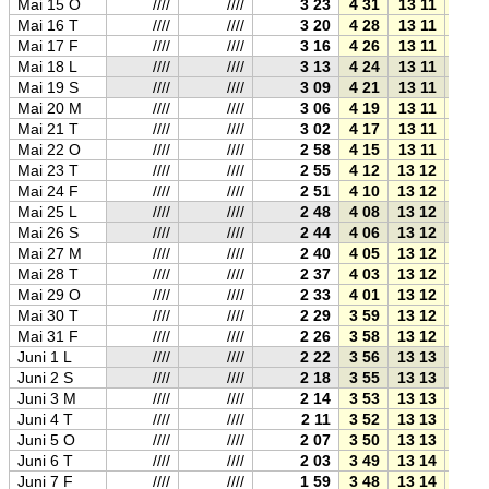
Mai 15 O
////
////
3 23
4 31
13 11
21 5
Mai 16 T
////
////
3 20
4 28
13 11
21 5
Mai 17 F
////
////
3 16
4 26
13 11
21 5
Mai 18 L
////
////
3 13
4 24
13 11
22 0
Mai 19 S
////
////
3 09
4 21
13 11
22 0
Mai 20 M
////
////
3 06
4 19
13 11
22 0
Mai 21 T
////
////
3 02
4 17
13 11
22 0
Mai 22 O
////
////
2 58
4 15
13 11
22 1
Mai 23 T
////
////
2 55
4 12
13 12
22 1
Mai 24 F
////
////
2 51
4 10
13 12
22 1
Mai 25 L
////
////
2 48
4 08
13 12
22 1
Mai 26 S
////
////
2 44
4 06
13 12
22 1
Mai 27 M
////
////
2 40
4 05
13 12
22 2
Mai 28 T
////
////
2 37
4 03
13 12
22 2
Mai 29 O
////
////
2 33
4 01
13 12
22 2
Mai 30 T
////
////
2 29
3 59
13 12
22 2
Mai 31 F
////
////
2 26
3 58
13 12
22 2
Juni 1 L
////
////
2 22
3 56
13 13
22 3
Juni 2 S
////
////
2 18
3 55
13 13
22 3
Juni 3 M
////
////
2 14
3 53
13 13
22 3
Juni 4 T
////
////
2 11
3 52
13 13
22 3
Juni 5 O
////
////
2 07
3 50
13 13
22 3
Juni 6 T
////
////
2 03
3 49
13 14
22 3
Juni 7 F
////
////
1 59
3 48
13 14
22 4