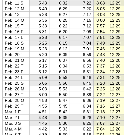
Feb. 11 S
5 43
6 32
7 22
8 08
12 29
16 5
Feb. 12 M
5 40
6 29
7 20
8 05
12 29
16 5
Feb. 13 T
5 38
6 27
7 17
8 03
12 29
16 5
Feb. 14 O
5 36
6 25
7 15
8 00
12 29
16 5
Feb. 15 T
5 33
6 22
7 12
7 57
12 29
17 0
Feb. 16 F
5 31
6 20
7 09
7 54
12 29
17 0
Feb. 17 L
5 28
6 17
7 07
7 51
12 29
17 0
Feb. 18 S
5 25
6 15
7 04
7 49
12 29
17 1
Feb. 19 M
5 23
6 12
7 01
7 46
12 29
17 1
Feb. 20 T
5 20
6 09
6 59
7 43
12 28
17 1
Feb. 21 O
5 17
6 07
6 56
7 40
12 28
17 1
Feb. 22 T
5 15
6 04
6 53
7 37
12 28
17 2
Feb. 23 F
5 12
6 01
6 51
7 34
12 28
17 2
Feb. 24 L
5 09
5 59
6 48
7 31
12 28
17 2
Feb. 25 S
5 06
5 56
6 45
7 28
12 28
17 2
Feb. 26 M
5 03
5 53
6 42
7 25
12 28
17 3
Feb. 27 T
5 00
5 50
6 39
7 22
12 27
17 3
Feb. 28 O
4 58
5 47
6 36
7 19
12 27
17 3
Feb. 29 T
4 55
5 45
6 34
7 16
12 27
17 3
Mar. 1 F
4 51
5 42
6 31
7 13
12 27
17 4
Mar. 2 L
4 48
5 39
6 28
7 10
12 27
17 4
Mar. 3 S
4 45
5 36
6 25
7 07
12 27
17 4
Mar. 4 M
4 42
5 33
6 22
7 04
12 26
17 5
Mar. 5 T
4 39
5 30
6 19
7 01
12 26
17 5