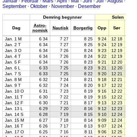
Januar
·
Februar
·
Mars
·
April
·
Mai
·
Juni
·
Juli
·
August
·
September
·
Oktober
·
November
·
Desember
Demring begynner
Solen
Astro-
Dag
Nautisk
Borgerlig
Opp
Sør
Ned
nomisk
Jan. 1 M
6 34
7 27
8 25
9 24
12 18
15 1
Jan. 2 T
6 34
7 27
8 25
9 24
12 19
15 1
Jan. 3 O
6 34
7 26
8 24
9 23
12 19
15 1
Jan. 4 T
6 34
7 26
8 24
9 22
12 19
15 1
Jan. 5 F
6 34
7 26
8 23
9 21
12 20
15 1
Jan. 6 L
6 33
7 25
8 23
9 21
12 20
15 2
Jan. 7 S
6 33
7 25
8 22
9 20
12 21
15 2
Jan. 8 M
6 32
7 24
8 21
9 18
12 21
15 2
Jan. 9 T
6 32
7 24
8 20
9 17
12 22
15 2
Jan. 10 O
6 31
7 23
8 19
9 16
12 22
15 2
Jan. 11 T
6 30
7 22
8 19
9 15
12 22
15 3
Jan. 12 F
6 30
7 21
8 17
9 13
12 23
15 3
Jan. 13 L
6 29
7 20
8 16
9 12
12 23
15 3
Jan. 14 S
6 28
7 19
8 15
9 10
12 24
15 3
Jan. 15 M
6 27
7 18
8 14
9 09
12 24
15 3
Jan. 16 T
6 26
7 17
8 13
9 07
12 24
15 4
Jan. 17 O
6 25
7 16
8 11
9 06
12 25
15 4