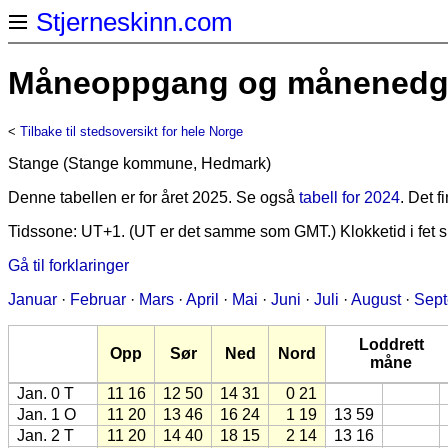
Stjerneskinn.com
Måneoppgang og månenedgan
<
Tilbake til stedsoversikt for hele Norge
Stange (Stange kommune, Hedmark)
Denne tabellen er for året 2025. Se også
tabell for 2024
. Det 
Tidssone: UT+1. (UT er det samme som GMT.) Klokketid i fet sk
Gå til forklaringer
Januar
·
Februar
·
Mars
·
April
·
Mai
·
Juni
·
Juli
·
August
·
Sep
Loddrett
Opp
Sør
Ned
Nord
måne
Jan. 0 T
11 16
12 50
14 31
0 21
Jan. 1 O
11 20
13 46
16 24
1 19
13 59
Jan. 2 T
11 20
14 40
18 15
2 14
13 16