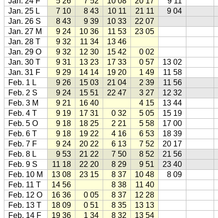
Jan. 24 F
5 26
7 52
10 08
20 17
9 11
Jan. 25 L
7 10
8 43
10 11
21 11
9 04
Jan. 26 S
8 43
9 39
10 33
22 07
Jan. 27 M
9 24
10 36
11 53
23 05
Jan. 28 T
9 32
11 34
13 46
Jan. 29 O
9 32
12 30
15 42
0 02
Jan. 30 T
9 31
13 23
17 33
0 57
13 02
Jan. 31 F
9 29
14 14
19 20
1 49
11 58
Feb. 1 L
9 26
15 03
21 04
2 39
11 56
Feb. 2 S
9 24
15 51
22 47
3 27
12 32
Feb. 3 M
9 21
16 40
4 15
13 44
Feb. 4 T
9 19
17 31
0 32
5 05
15 19
Feb. 5 O
9 18
18 25
2 21
5 58
17 00
Feb. 6 T
9 18
19 22
4 16
6 53
18 39
Feb. 7 F
9 24
20 22
6 13
7 52
20 17
Feb. 8 L
9 53
21 22
7 50
8 52
21 56
Feb. 9 S
11 18
22 20
8 29
9 51
23 40
Feb. 10 M
13 08
23 15
8 37
10 48
8 09
Feb. 11 T
14 56
8 38
11 40
Feb. 12 O
16 36
0 05
8 37
12 28
Feb. 13 T
18 09
0 51
8 35
13 13
Feb. 14 F
19 36
1 34
8 32
13 54