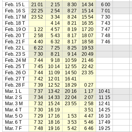
Feb. 15 L
21 01
2 15
8 30
14 34
6 00
Feb. 16 S
22 25
2 54
8 27
15 14
7 01
Feb. 17 M
23 52
3 34
8 24
15 54
7 30
Feb. 18 T
4 14
8 21
16 35
7 43
Feb. 19 O
1 22
4 57
8 19
17 20
7 47
Feb. 20 T
2 58
5 43
8 17
18 07
7 48
Feb. 21 F
4 40
6 32
8 17
18 58
7 46
Feb. 22 L
6 22
7 25
8 25
19 53
Feb. 23 S
7 30
8 21
9 14
20 49
Feb. 24 M
7 44
9 18
10 59
21 46
Feb. 25 T
7 45
10 14
12 55
22 42
Feb. 26 O
7 44
11 09
14 50
23 35
Feb. 27 T
7 42
12 01
16 41
Feb. 28 F
7 39
12 52
18 29
0 27
Mar. 1 L
7 37
13 42
20 16
1 17
10 41
Mar. 2 S
7 34
14 33
22 04
2 07
11 15
Mar. 3 M
7 32
15 24
23 55
2 58
12 41
Mar. 4 T
7 30
16 19
3 51
14 25
Mar. 5 O
7 29
17 16
1 53
4 47
16 10
Mar. 6 T
7 32
18 16
3 53
5 46
17 49
Mar. 7 F
7 48
19 16
5 42
6 46
19 25