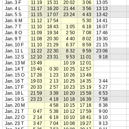
Jan. 3 F
11 19
15 31
20 02
3 06
13 05
Jan. 4 L
11 17
16 20
21 44
3 56
13 13
Jan. 5 S
11 15
17 07
23 24
4 43
13 42
Jan. 6 M
11 12
17 54
5 30
14 41
Jan. 7 T
11 10
18 43
1 05
6 18
16 07
Jan. 8 O
11 09
19 34
2 50
7 08
17 46
Jan. 9 T
11 08
20 30
4 40
8 02
19 30
Jan. 10 F
11 10
21 29
6 37
8 59
21 15
Jan. 11 L
11 22
22 30
8 32
9 59
23 06
Jan. 12 S
12 10
23 31
9 53
11 01
9 18
Jan. 13 M
13 49
10 19
12 01
Jan. 14 T
15 40
0 30
10 25
12 57
Jan. 15 O
17 26
1 23
10 26
13 49
Jan. 16 T
19 03
2 13
10 25
14 35
3 44
Jan. 17 F
20 33
2 57
10 23
15 19
5 27
Jan. 18 L
21 59
3 39
10 20
15 59
6 53
Jan. 19 S
23 23
4 19
10 18
16 39
7 58
Jan. 20 M
4 58
10 15
17 18
8 38
Jan. 21 T
0 47
5 38
10 12
17 59
9 00
Jan. 22 O
2 14
6 19
10 10
18 41
9 10
Jan. 23 T
3 47
7 04
10 08
19 27
9 13