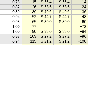
0,73
15
S 56,4
S 56,4
−14
0,82
26
S 53,6
S 53,6
−24
0,89
39
S 49,6
S 49,6
−36
0,94
52
S 44,7
S 44,7
−48
0,98
65
S 39,0
S 39,0
−60
1,00
77
−72
1,00
90
S 33,0
S 33,0
−84
0,98
103
S 27,2
S 27,2
−96
0,94
115
S 21,2
S 21,2
−108
0,89
127
S 15,6
S 15,6
−119
0,82
S 10,6
S 10,7
−131
0,74
139
S 6,2
S 6,3
−142
0,66
151
S 2,8
S 3,0
−153
hms
(1998)
0,56
163
S 0,5
S 0,9
−164
0,46
170
S −0,4
S 0,2
−170
0,36
165
S 0,3
S 0,8
−164
0,26
154
S 2,7
S 2,9
−152
, klikk på knappen lik denne:
(Kilde for ikonet: Gule Sider)
0,17
141
S 6,5
S 6,6
−138
0,09
128
S 11,8
S 11,9
−123
0,04
114
S 18,3
S 18,4
−108
ensk
·
Engelsk
·
Tysk
·
Spansk
·
Fransk
·
Italiensk
·
Portugisisk
0,01
100
S 25,6
S 25,6
−92