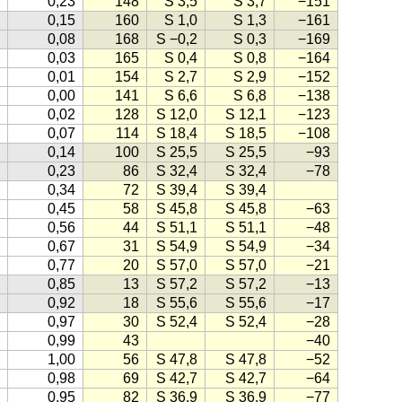
0,23
148
S 3,5
S 3,7
−151
0,15
160
S 1,0
S 1,3
−161
0,08
168
S −0,2
S 0,3
−169
0,03
165
S 0,4
S 0,8
−164
0,01
154
S 2,7
S 2,9
−152
0,00
141
S 6,6
S 6,8
−138
0,02
128
S 12,0
S 12,1
−123
0,07
114
S 18,4
S 18,5
−108
0,14
100
S 25,5
S 25,5
−93
0,23
86
S 32,4
S 32,4
−78
0,34
72
S 39,4
S 39,4
0,45
58
S 45,8
S 45,8
−63
0,56
44
S 51,1
S 51,1
−48
0,67
31
S 54,9
S 54,9
−34
0,77
20
S 57,0
S 57,0
−21
0,85
13
S 57,2
S 57,2
−13
0,92
18
S 55,6
S 55,6
−17
0,97
30
S 52,4
S 52,4
−28
0,99
43
−40
1,00
56
S 47,8
S 47,8
−52
0,98
69
S 42,7
S 42,7
−64
0,95
82
S 36,9
S 36,9
−77