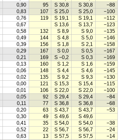
0,90
95
S 30,8
S 30,8
−88
0,83
107
S 25,0
S 25,0
−100
0,76
119
S 19,1
S 19,1
−112
0,67
S 13,6
S 13,7
−123
0,58
132
S 8,9
S 9,0
−135
0,49
144
S 4,8
S 5,0
−146
0,39
156
S 1,8
S 2,1
−158
0,29
167
S 0,0
S 0,5
−167
0,21
169
S −0,2
S 0,3
−169
0,13
160
S 1,2
S 1,6
−159
0,06
148
S 4,4
S 4,6
−145
0,02
135
S 9,2
S 9,3
−130
0,00
121
S 15,3
S 15,4
−115
0,01
106
S 22,0
S 22,0
−100
0,05
92
S 29,4
S 29,4
−84
0,11
77
S 36,8
S 36,8
−68
0,20
63
S 43,7
S 43,7
−53
0,30
49
S 49,6
S 49,6
0,41
35
S 54,0
S 54,0
−38
0,52
22
S 56,7
S 56,7
−24
0,63
13
S 57,5
S 57,5
−14