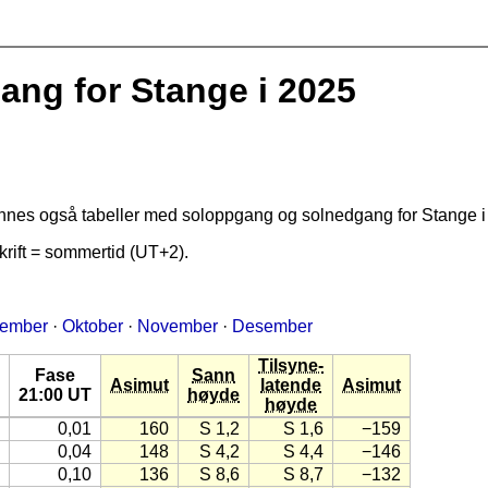
g for Stange i 2025
finnes også tabeller med soloppgang og solnedgang for Stange 
rift = sommertid (UT+2).
tember
·
Oktober
·
November
·
Desember
Tilsyne-
Fase
Sann
Asimut
latende
Asimut
21:00 UT
høyde
høyde
0,01
160
S 1,2
S 1,6
−159
0,04
148
S 4,2
S 4,4
−146
0,10
136
S 8,6
S 8,7
−132