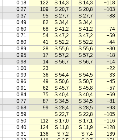
0,18
122
S 14,3
S 14,3
−118
0,27
109
S 20,7
S 20,8
−103
0,37
95
S 27,7
S 27,7
−88
0,49
82
S 34,4
S 34,4
0,60
68
S 41,2
S 41,2
−74
0,71
54
S 47,2
S 47,2
−59
0,80
41
S 52,2
S 52,2
−44
0,89
28
S 55,6
S 55,6
−30
0,95
17
S 57,2
S 57,2
−18
0,98
14
S 56,7
S 56,7
−14
1,00
23
−22
0,99
36
S 54,4
S 54,5
−33
0,96
49
S 50,6
S 50,7
−45
0,91
62
S 45,7
S 45,8
−57
0,84
75
S 40,4
S 40,4
−69
0,77
87
S 34,5
S 34,5
−81
0,68
99
S 28,4
S 28,5
−93
0,59
S 22,7
S 22,8
−105
0,50
112
S 17,0
S 17,1
−116
0,40
124
S 11,8
S 11,9
−128
0,31
136
S 7,2
S 7,4
−139