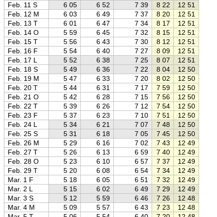
Feb. 11 S
6 05
6 52
7 39
8 22
12 51
17 2
Feb. 12 M
6 03
6 49
7 37
8 20
12 51
17 2
Feb. 13 T
6 01
6 47
7 34
8 17
12 51
17 2
Feb. 14 O
5 59
6 45
7 32
8 15
12 51
17 2
Feb. 15 T
5 56
6 43
7 30
8 12
12 51
17 3
Feb. 16 F
5 54
6 40
7 27
8 09
12 51
17 3
Feb. 17 L
5 52
6 38
7 25
8 07
12 51
17 3
Feb. 18 S
5 49
6 36
7 22
8 04
12 50
17 3
Feb. 19 M
5 47
6 33
7 20
8 02
12 50
17 4
Feb. 20 T
5 44
6 31
7 17
7 59
12 50
17 4
Feb. 21 O
5 42
6 28
7 15
7 56
12 50
17 4
Feb. 22 T
5 39
6 26
7 12
7 54
12 50
17 4
Feb. 23 F
5 37
6 23
7 10
7 51
12 50
17 5
Feb. 24 L
5 34
6 21
7 07
7 48
12 50
17 5
Feb. 25 S
5 31
6 18
7 05
7 45
12 50
17 5
Feb. 26 M
5 29
6 16
7 02
7 43
12 49
17 5
Feb. 27 T
5 26
6 13
6 59
7 40
12 49
18 0
Feb. 28 O
5 23
6 10
6 57
7 37
12 49
18 0
Feb. 29 T
5 20
6 08
6 54
7 34
12 49
18 0
Mar. 1 F
5 18
6 05
6 51
7 32
12 49
18 0
Mar. 2 L
5 15
6 02
6 49
7 29
12 49
18 0
Mar. 3 S
5 12
5 59
6 46
7 26
12 48
18 1
Mar. 4 M
5 09
5 57
6 43
7 23
12 48
18 1
Mar. 5 T
5 06
5 54
6 40
7 20
12 48
18 1