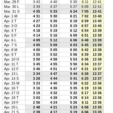
Mar. 29 F
3 43
4 40
5 30
6 11
12 41
19 1
Mar. 30 L
3 39
4 37
5 27
6 08
12 41
19 1
Mar. 31 S
4 35
5 33
6 24
7 05
13 41
20 1
Apr. 1 M
4 31
5 30
6 21
7 02
13 40
20 2
Apr. 2 T
4 27
5 26
6 18
6 59
13 40
20 2
Apr. 3 O
4 23
5 23
6 15
6 57
13 40
20 2
Apr. 4 T
4 18
5 19
6 12
6 54
13 39
20 2
Apr. 5 F
4 14
5 16
6 09
6 51
13 39
20 2
Apr. 6 L
4 09
5 12
6 06
6 48
13 39
20 3
Apr. 7 S
4 05
5 09
6 03
6 45
13 39
20 3
Apr. 8 M
4 00
5 05
6 00
6 42
13 38
20 3
Apr. 9 T
3 55
5 02
5 56
6 39
13 38
20 3
Apr. 10 O
3 50
4 58
5 53
6 36
13 38
20 4
Apr. 11 T
3 45
4 55
5 50
6 34
13 37
20 4
Apr. 12 F
3 40
4 51
5 47
6 31
13 37
20 4
Apr. 13 L
3 34
4 47
5 44
6 28
13 37
20 4
Apr. 14 S
3 28
4 44
5 41
6 25
13 37
20 5
Apr. 15 M
3 23
4 40
5 38
6 22
13 36
20 5
Apr. 16 T
3 16
4 36
5 35
6 19
13 36
20 5
Apr. 17 O
3 10
4 32
5 32
6 17
13 36
20 5
Apr. 18 T
3 03
4 28
5 29
6 14
13 36
20 5
Apr. 19 F
2 56
4 24
5 26
6 11
13 36
21 0
Apr. 20 L
2 48
4 21
5 23
6 08
13 35
21 0
Apr. 21 S
2 39
4 17
5 19
6 06
13 35
21 0