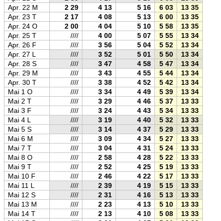
Apr. 22 M
2 29
4 13
5 16
6 03
13 35
21 0
Apr. 23 T
2 17
4 08
5 13
6 00
13 35
21 1
Apr. 24 O
2 00
4 04
5 10
5 58
13 35
21 1
Apr. 25 T
////
4 00
5 07
5 55
13 34
21 1
Apr. 26 F
////
3 56
5 04
5 52
13 34
21 1
Apr. 27 L
////
3 52
5 01
5 50
13 34
21 2
Apr. 28 S
////
3 47
4 58
5 47
13 34
21 2
Apr. 29 M
////
3 43
4 55
5 44
13 34
21 2
Apr. 30 T
////
3 38
4 52
5 42
13 34
21 2
Mai 1 O
////
3 34
4 49
5 39
13 34
21 3
Mai 2 T
////
3 29
4 46
5 37
13 33
21 3
Mai 3 F
////
3 24
4 43
5 34
13 33
21 3
Mai 4 L
////
3 19
4 40
5 32
13 33
21 3
Mai 5 S
////
3 14
4 37
5 29
13 33
21 3
Mai 6 M
////
3 09
4 34
5 27
13 33
21 4
Mai 7 T
////
3 04
4 31
5 24
13 33
21 4
Mai 8 O
////
2 58
4 28
5 22
13 33
21 4
Mai 9 T
////
2 52
4 25
5 19
13 33
21 4
Mai 10 F
////
2 46
4 22
5 17
13 33
21 5
Mai 11 L
////
2 39
4 19
5 15
13 33
21 5
Mai 12 S
////
2 31
4 16
5 13
13 33
21 5
Mai 13 M
////
2 23
4 13
5 10
13 33
21 5
Mai 14 T
////
2 13
4 10
5 08
13 33
21 5