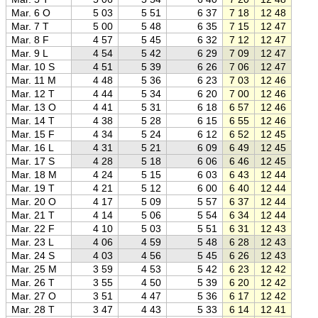
Mar. 6 O
5 03
5 51
6 37
7 18
12 48
18 1
Mar. 7 T
5 00
5 48
6 35
7 15
12 47
18 2
Mar. 8 F
4 57
5 45
6 32
7 12
12 47
18 2
Mar. 9 L
4 54
5 42
6 29
7 09
12 47
18 2
Mar. 10 S
4 51
5 39
6 26
7 06
12 47
18 2
Mar. 11 M
4 48
5 36
6 23
7 03
12 46
18 3
Mar. 12 T
4 44
5 34
6 20
7 00
12 46
18 3
Mar. 13 O
4 41
5 31
6 18
6 57
12 46
18 3
Mar. 14 T
4 38
5 28
6 15
6 55
12 46
18 3
Mar. 15 F
4 34
5 24
6 12
6 52
12 45
18 4
Mar. 16 L
4 31
5 21
6 09
6 49
12 45
18 4
Mar. 17 S
4 28
5 18
6 06
6 46
12 45
18 4
Mar. 18 M
4 24
5 15
6 03
6 43
12 44
18 4
Mar. 19 T
4 21
5 12
6 00
6 40
12 44
18 5
Mar. 20 O
4 17
5 09
5 57
6 37
12 44
18 5
Mar. 21 T
4 14
5 06
5 54
6 34
12 44
18 5
Mar. 22 F
4 10
5 03
5 51
6 31
12 43
18 5
Mar. 23 L
4 06
4 59
5 48
6 28
12 43
18 5
Mar. 24 S
4 03
4 56
5 45
6 26
12 43
19 0
Mar. 25 M
3 59
4 53
5 42
6 23
12 42
19 0
Mar. 26 T
3 55
4 50
5 39
6 20
12 42
19 0
Mar. 27 O
3 51
4 47
5 36
6 17
12 42
19 0
Mar. 28 T
3 47
4 43
5 33
6 14
12 41
19 1