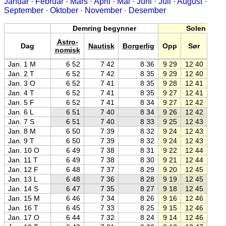
Januar
·
Februar
·
Mars
·
April
·
Mai
·
Juni
·
Juli
·
August
·
September
·
Oktober
·
November
·
Desember
Demring begynner
Solen
Astro-
Dag
Nautisk
Borgerlig
Opp
Sør
Ne
nomisk
Jan. 1 M
6 52
7 42
8 36
9 29
12 40
15 5
Jan. 2 T
6 52
7 42
8 35
9 29
12 40
15 5
Jan. 3 O
6 52
7 41
8 35
9 28
12 41
15 5
Jan. 4 T
6 52
7 41
8 35
9 27
12 41
15 5
Jan. 5 F
6 52
7 41
8 34
9 27
12 42
15 5
Jan. 6 L
6 51
7 40
8 34
9 26
12 42
15 5
Jan. 7 S
6 51
7 40
8 33
9 25
12 43
16 0
Jan. 8 M
6 50
7 39
8 32
9 24
12 43
16 0
Jan. 9 T
6 50
7 39
8 32
9 24
12 43
16 0
Jan. 10 O
6 49
7 38
8 31
9 22
12 44
16 0
Jan. 11 T
6 49
7 38
8 30
9 21
12 44
16 0
Jan. 12 F
6 48
7 37
8 29
9 20
12 45
16 0
Jan. 13 L
6 48
7 36
8 28
9 19
12 45
16 1
Jan. 14 S
6 47
7 35
8 27
9 18
12 45
16 1
Jan. 15 M
6 46
7 34
8 26
9 16
12 46
16 1
Jan. 16 T
6 45
7 33
8 25
9 15
12 46
16 1
Jan. 17 O
6 44
7 32
8 24
9 14
12 46
16 2