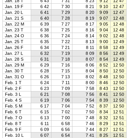
Jan. 18 T
6 43
7 31
8 23
9 12
12 47
16 2
Jan. 19 F
6 42
7 30
8 21
9 10
12 47
16 2
Jan. 20 L
6 41
7 29
8 20
9 09
12 47
16 2
Jan. 21 S
6 40
7 28
8 19
9 07
12 48
16 2
Jan. 22 M
6 39
7 27
8 17
9 05
12 48
16 3
Jan. 23 T
6 38
7 25
8 16
9 04
12 48
16 3
Jan. 24 O
6 36
7 24
8 14
9 02
12 48
16 3
Jan. 25 T
6 35
7 22
8 13
9 00
12 49
16 3
Jan. 26 F
6 34
7 21
8 11
8 58
12 49
16 4
Jan. 27 L
6 32
7 19
8 09
8 56
12 49
16 4
Jan. 28 S
6 31
7 18
8 07
8 54
12 49
16 4
Jan. 29 M
6 29
7 16
8 06
8 52
12 50
16 4
Jan. 30 T
6 28
7 15
8 04
8 50
12 50
16 5
Jan. 31 O
6 26
7 13
8 02
8 48
12 50
16 5
Feb. 1 T
6 24
7 11
8 00
8 46
12 50
16 5
Feb. 2 F
6 23
7 09
7 58
8 43
12 50
16 5
Feb. 3 L
6 21
7 08
7 56
8 41
12 50
17 0
Feb. 4 S
6 19
7 06
7 54
8 39
12 50
17 0
Feb. 5 M
6 17
7 04
7 52
8 37
12 50
17 0
Feb. 6 T
6 15
7 02
7 50
8 34
12 51
17 0
Feb. 7 O
6 13
7 00
7 48
8 32
12 51
17 1
Feb. 8 T
6 11
6 58
7 46
8 29
12 51
17 1
Feb. 9 F
6 09
6 56
7 44
8 27
12 51
17 1
Feb. 10 L
6 07
6 54
7 41
8 25
12 51
17 1