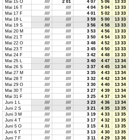
Mai 15 O
////
2 01
4 07
5 06
13 33
22 0
Mai 16 T
////
////
4 04
5 04
13 33
22 0
Mai 17 F
////
////
4 01
5 02
13 33
22 0
Mai 18 L
////
////
3 59
5 00
13 33
22 0
Mai 19 S
////
////
3 56
4 58
13 33
22 1
Mai 20 M
////
////
3 53
4 56
13 33
22 1
Mai 21 T
////
////
3 50
4 54
13 33
22 1
Mai 22 O
////
////
3 48
4 52
13 33
22 1
Mai 23 T
////
////
3 45
4 50
13 33
22 1
Mai 24 F
////
////
3 42
4 48
13 33
22 2
Mai 25 L
////
////
3 40
4 47
13 34
22 2
Mai 26 S
////
////
3 37
4 45
13 34
22 2
Mai 27 M
////
////
3 35
4 43
13 34
22 2
Mai 28 T
////
////
3 32
4 42
13 34
22 2
Mai 29 O
////
////
3 30
4 40
13 34
22 2
Mai 30 T
////
////
3 27
4 39
13 34
22 3
Mai 31 F
////
////
3 25
4 37
13 34
22 3
Juni 1 L
////
////
3 23
4 36
13 34
22 3
Juni 2 S
////
////
3 21
4 35
13 35
22 3
Juni 3 M
////
////
3 19
4 33
13 35
22 3
Juni 4 T
////
////
3 17
4 32
13 35
22 3
Juni 5 O
////
////
3 15
4 31
13 35
22 4
Juni 6 T
////
////
3 13
4 30
13 35
22 4
Juni 7 F
////
////
3 11
4 29
13 36
22 4