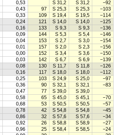
0,53
S 31,2
S 31,2
−92
0,43
97
S 25,3
S 25,3
−103
0,33
109
S 19,4
S 19,5
−114
0,24
121
S 14,0
S 14,0
−125
0,16
133
S 9,3
S 9,3
−136
0,09
144
S 5,3
S 5,4
−146
0,04
153
S 2,7
S 3,0
−154
0,01
157
S 2,0
S 2,3
−156
0,00
152
S 3,4
S 3,6
−150
0,03
142
S 6,7
S 6,9
−139
0,08
130
S 11,7
S 11,8
−126
0,16
117
S 18,0
S 18,0
−112
0,25
103
S 24,9
S 25,0
−97
0,36
90
S 32,1
S 32,1
−83
0,47
77
S 39,0
S 39,0
0,58
65
S 45,0
S 45,1
−70
0,68
53
S 50,5
S 50,5
−57
0,78
42
S 54,8
S 54,8
−45
0,86
32
S 57,6
S 57,6
−34
0,92
26
S 58,8
S 58,9
−27
0,96
25
S 58,4
S 58,5
−24