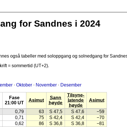
ng for Sandnes i 2024
finnes også tabeller med soloppgang og solnedgang for Sandne
rift = sommertid (UT+2).
tember
·
Oktober
·
November
·
Desember
Tilsyne-
Fase
Sann
Asimut
latende
Asimut
21:00 UT
høyde
høyde
0,79
63
S 47,5
S 47,6
−59
0,71
75
S 42,4
S 42,4
−70
0,62
86
S 36,8
S 36,8
−81