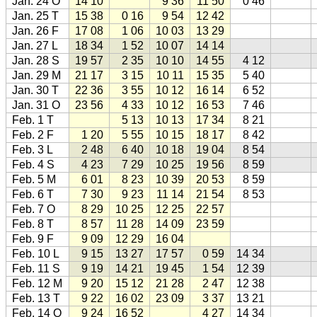
Jan. 24 O
14 10
9 36
11 50
0 46
Jan. 25 T
15 38
0 16
9 54
12 42
Jan. 26 F
17 08
1 06
10 03
13 29
Jan. 27 L
18 34
1 52
10 07
14 14
Jan. 28 S
19 57
2 35
10 10
14 55
4 12
Jan. 29 M
21 17
3 15
10 11
15 35
5 40
Jan. 30 T
22 36
3 55
10 12
16 14
6 52
Jan. 31 O
23 56
4 33
10 12
16 53
7 46
Feb. 1 T
5 13
10 13
17 34
8 21
Feb. 2 F
1 20
5 55
10 15
18 17
8 42
Feb. 3 L
2 48
6 40
10 18
19 04
8 54
Feb. 4 S
4 23
7 29
10 25
19 56
8 59
Feb. 5 M
6 01
8 23
10 39
20 53
8 59
Feb. 6 T
7 30
9 23
11 14
21 54
8 53
Feb. 7 O
8 29
10 25
12 25
22 57
Feb. 8 T
8 57
11 28
14 09
23 59
Feb. 9 F
9 09
12 29
16 04
Feb. 10 L
9 15
13 27
17 57
0 59
14 34
Feb. 11 S
9 19
14 21
19 45
1 54
12 39
Feb. 12 M
9 20
15 12
21 28
2 47
12 38
Feb. 13 T
9 22
16 02
23 09
3 37
13 21
Feb. 14 O
9 24
16 52
4 27
14 34