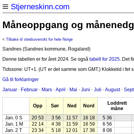
Stjerneskinn.com
Måneoppgang og månenedga
<
Tilbake til stedsoversikt for hele Norge
Sandnes (Sandnes kommune, Rogaland)
Denne tabellen er for året 2024. Se også
tabell for 2025
. Det 
Tidssone: UT+1. (UT er det samme som GMT.) Klokketid i fet sk
Gå til forklaringer
Januar
·
Februar
·
Mars
·
April
·
Mai
·
Juni
·
Juli
·
August
·
Sep
Loddrett
Opp
Sør
Ned
Nord
måne
Jan. 0 S
20 53
3 56
11 57
16 18
5 36
Jan. 1 M
22 14
4 38
11 59
16 59
6 56
Jan. 2 T
23 34
5 18
12 01
17 38
8 08