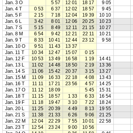
Jan. 3 O
5 57
12 01
18 17
9 05
Jan. 4 T
0 53
6 37
12 02
18 57
9 45
Jan. 5 F
2 15
7 18
12 04
19 39
10 10
Jan. 6 L
3 42
8 01
12 06
20 25
10 23
Jan. 7 S
5 15
8 49
12 11
21 15
10 27
Jan. 8 M
6 54
9 42
12 21
22 11
10 21
Jan. 9 T
8 33
10 41
12 44
23 12
9 58
Jan. 10 O
9 51
11 43
13 37
Jan. 11 T
10 34
12 47
15 07
0 15
Jan. 12 F
10 53
13 49
16 58
1 19
14 41
Jan. 13 L
11 02
14 48
18 50
2 19
13 36
Jan. 14 S
11 06
15 42
20 37
3 15
13 27
Jan. 15 M
11 09
16 33
22 18
4 08
13 43
Jan. 16 T
11 11
17 21
23 56
4 57
14 25
Jan. 17 O
11 12
18 09
5 45
15 31
Jan. 18 T
11 15
18 57
1 33
6 33
16 54
Jan. 19 F
11 18
19 47
3 10
7 22
18 24
Jan. 20 L
11 25
20 39
4 49
8 13
19 55
Jan. 21 S
11 38
21 33
6 26
9 06
21 25
Jan. 22 M
12 04
22 29
7 55
10 01
22 58
Jan. 23 T
12 54
23 24
9 00
10 56