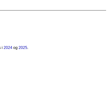
s i
2024
og
2025
.