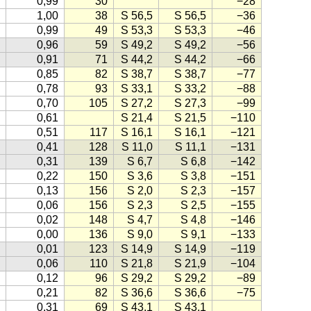
0,99
30
−28
1,00
38
S 56,5
S 56,5
−36
0,99
49
S 53,3
S 53,3
−46
0,96
59
S 49,2
S 49,2
−56
0,91
71
S 44,2
S 44,2
−66
0,85
82
S 38,7
S 38,7
−77
0,78
93
S 33,1
S 33,2
−88
0,70
105
S 27,2
S 27,3
−99
0,61
S 21,4
S 21,5
−110
0,51
117
S 16,1
S 16,1
−121
0,41
128
S 11,0
S 11,1
−131
0,31
139
S 6,7
S 6,8
−142
0,22
150
S 3,6
S 3,8
−151
0,13
156
S 2,0
S 2,3
−157
0,06
156
S 2,3
S 2,5
−155
0,02
148
S 4,7
S 4,8
−146
0,00
136
S 9,0
S 9,1
−133
0,01
123
S 14,9
S 14,9
−119
0,06
110
S 21,8
S 21,9
−104
0,12
96
S 29,2
S 29,2
−89
0,21
82
S 36,6
S 36,6
−75
0,31
69
S 43,1
S 43,1