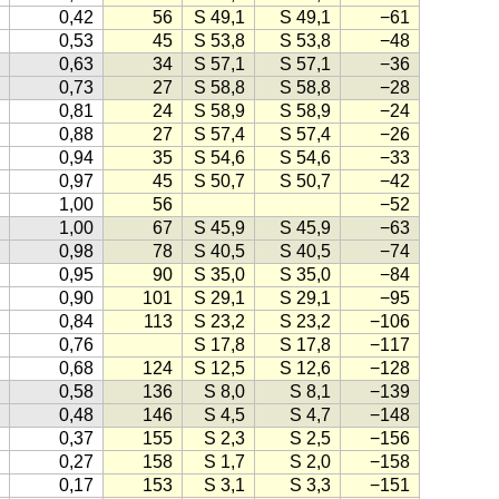
0,42
56
S 49,1
S 49,1
−61
0,53
45
S 53,8
S 53,8
−48
0,63
34
S 57,1
S 57,1
−36
0,73
27
S 58,8
S 58,8
−28
0,81
24
S 58,9
S 58,9
−24
0,88
27
S 57,4
S 57,4
−26
0,94
35
S 54,6
S 54,6
−33
0,97
45
S 50,7
S 50,7
−42
1,00
56
−52
1,00
67
S 45,9
S 45,9
−63
0,98
78
S 40,5
S 40,5
−74
0,95
90
S 35,0
S 35,0
−84
0,90
101
S 29,1
S 29,1
−95
0,84
113
S 23,2
S 23,2
−106
0,76
S 17,8
S 17,8
−117
0,68
124
S 12,5
S 12,6
−128
0,58
136
S 8,0
S 8,1
−139
0,48
146
S 4,5
S 4,7
−148
0,37
155
S 2,3
S 2,5
−156
0,27
158
S 1,7
S 2,0
−158
0,17
153
S 3,1
S 3,3
−151