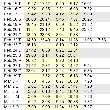
Feb. 15 T
9 27
17 42
0 50
5 17
16 01
Feb. 16 F
9 32
18 35
2 31
6 08
17 32
Feb. 17 L
9 42
19 29
4 12
7 02
19 00
Feb. 18 S
10 03
20 24
5 46
7 57
20 26
Feb. 19 M
10 45
21 19
6 59
8 52
21 52
Feb. 20 T
11 54
22 12
7 43
9 46
23 22
Feb. 21 O
13 20
23 03
8 04
10 38
Feb. 22 T
14 50
23 49
8 14
11 26
1 03
7 53
Feb. 23 F
16 18
8 19
12 12
Feb. 24 L
17 42
0 33
8 21
12 54
Feb. 25 S
19 03
1 14
8 22
13 34
Feb. 26 M
20 22
1 54
8 23
14 13
Feb. 27 T
21 42
2 32
8 23
14 52
5 44
Feb. 28 O
23 04
3 12
8 24
15 32
6 35
Feb. 29 T
3 52
8 25
16 13
7 04
Mar. 1 F
0 30
4 35
8 27
16 58
7 20
Mar. 2 L
2 01
5 22
8 32
17 47
7 28
Mar. 3 S
3 36
6 13
8 41
18 40
7 32
Mar. 4 M
5 09
7 09
9 04
19 38
7 33
Mar. 5 T
6 22
8 08
9 55
20 38
7 32
Mar. 6 O
7 00
9 09
11 24
21 39
7 27