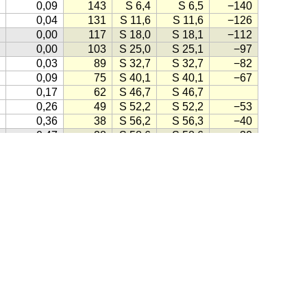
0,09
143
S 6,4
S 6,5
−140
0,04
131
S 11,6
S 11,6
−126
0,00
117
S 18,0
S 18,1
−112
0,00
103
S 25,0
S 25,1
−97
0,03
89
S 32,7
S 32,7
−82
0,09
75
S 40,1
S 40,1
−67
0,17
62
S 46,7
S 46,7
0,26
49
S 52,2
S 52,2
−53
0,36
38
S 56,2
S 56,3
−40
0,47
28
S 58,6
S 58,6
−30
0,57
23
S 59,2
S 59,2
−24
0,67
25
S 58,2
S 58,2
−24
0,76
32
S 55,7
S 55,7
−30
hms
(1998)
0,83
41
S 52,1
S 52,2
−39
0,90
52
S 47,6
S 47,6
−49
0,95
63
S 42,4
S 42,4
−59
0,98
74
S 36,9
S 36,9
−70
, klikk på knappen lik denne:
(Kilde for ikonet: Gule Sider)
1,00
86
−81
1,00
98
S 31,0
S 31,0
−92
0,98
109
S 25,1
S 25,1
−103
ensk
·
Engelsk
·
Tysk
·
Spansk
·
Fransk
·
Italiensk
·
Portugisisk
0,94
121
S 19,5
S 19,5
−114