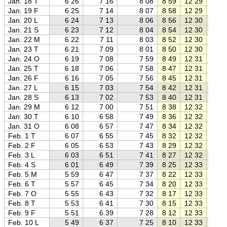
Jan. 18 T
6 26
7 16
8 08
8 59
12 29
15 5
Jan. 19 F
6 25
7 14
8 07
8 58
12 29
16 0
Jan. 20 L
6 24
7 13
8 06
8 56
12 30
16 0
Jan. 21 S
6 23
7 12
8 04
8 54
12 30
16 0
Jan. 22 M
6 22
7 11
8 03
8 52
12 30
16 0
Jan. 23 T
6 21
7 09
8 01
8 50
12 30
16 1
Jan. 24 O
6 19
7 08
7 59
8 49
12 31
16 1
Jan. 25 T
6 18
7 06
7 58
8 47
12 31
16 1
Jan. 26 F
6 16
7 05
7 56
8 45
12 31
16 1
Jan. 27 L
6 15
7 03
7 54
8 42
12 31
16 2
Jan. 28 S
6 13
7 02
7 53
8 40
12 31
16 2
Jan. 29 M
6 12
7 00
7 51
8 38
12 32
16 2
Jan. 30 T
6 10
6 58
7 49
8 36
12 32
16 2
Jan. 31 O
6 08
6 57
7 47
8 34
12 32
16 3
Feb. 1 T
6 07
6 55
7 45
8 32
12 32
16 3
Feb. 2 F
6 05
6 53
7 43
8 29
12 32
16 3
Feb. 3 L
6 03
6 51
7 41
8 27
12 32
16 3
Feb. 4 S
6 01
6 49
7 39
8 25
12 33
16 4
Feb. 5 M
5 59
6 47
7 37
8 22
12 33
16 4
Feb. 6 T
5 57
6 45
7 34
8 20
12 33
16 4
Feb. 7 O
5 55
6 43
7 32
8 17
12 33
16 4
Feb. 8 T
5 53
6 41
7 30
8 15
12 33
16 5
Feb. 9 F
5 51
6 39
7 28
8 12
12 33
16 5
Feb. 10 L
5 49
6 37
7 25
8 10
12 33
16 5