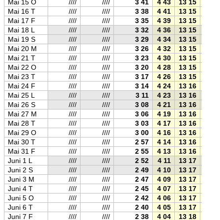
Mai 15 O
////
////
3 41
4 43
13 15
21 4
Mai 16 T
////
////
3 38
4 41
13 15
21 5
Mai 17 F
////
////
3 35
4 39
13 15
21 5
Mai 18 L
////
////
3 32
4 36
13 15
21 5
Mai 19 S
////
////
3 29
4 34
13 15
21 5
Mai 20 M
////
////
3 26
4 32
13 15
22 0
Mai 21 T
////
////
3 23
4 30
13 15
22 0
Mai 22 O
////
////
3 20
4 28
13 15
22 0
Mai 23 T
////
////
3 17
4 26
13 15
22 0
Mai 24 F
////
////
3 14
4 24
13 16
22 0
Mai 25 L
////
////
3 11
4 23
13 16
22 1
Mai 26 S
////
////
3 08
4 21
13 16
22 1
Mai 27 M
////
////
3 06
4 19
13 16
22 1
Mai 28 T
////
////
3 03
4 17
13 16
22 1
Mai 29 O
////
////
3 00
4 16
13 16
22 1
Mai 30 T
////
////
2 57
4 14
13 16
22 2
Mai 31 F
////
////
2 55
4 13
13 16
22 2
Juni 1 L
////
////
2 52
4 11
13 17
22 2
Juni 2 S
////
////
2 49
4 10
13 17
22 2
Juni 3 M
////
////
2 47
4 09
13 17
22 2
Juni 4 T
////
////
2 45
4 07
13 17
22 2
Juni 5 O
////
////
2 42
4 06
13 17
22 2
Juni 6 T
////
////
2 40
4 05
13 17
22 3
Juni 7 F
////
////
2 38
4 04
13 18
22 3