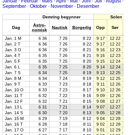
Januar
·
Februar
·
Mars
·
April
·
Mai
·
Juni
·
Juli
·
August
·
September
·
Oktober
·
November
·
Desember
Demring begynner
Solen
Astro-
Dag
Nautisk
Borgerlig
Opp
Sør
Ned
nomisk
Jan. 1 M
6 36
7 26
8 22
9 17
12 22
15 2
Jan. 2 T
6 36
7 26
8 22
9 17
12 22
15 2
Jan. 3 O
6 36
7 26
8 21
9 16
12 23
15 3
Jan. 4 T
6 35
7 26
8 21
9 16
12 23
15 3
Jan. 5 F
6 35
7 25
8 20
9 15
12 24
15 3
Jan. 6 L
6 35
7 25
8 20
9 14
12 24
15 3
Jan. 7 S
6 34
7 25
8 19
9 13
12 25
15 3
Jan. 8 M
6 34
7 24
8 19
9 12
12 25
15 3
Jan. 9 T
6 33
7 23
8 18
9 11
12 26
15 4
Jan. 10 O
6 33
7 23
8 17
9 10
12 26
15 4
Jan. 11 T
6 32
7 22
8 16
9 09
12 26
15 4
Jan. 12 F
6 32
7 21
8 15
9 08
12 27
15 4
Jan. 13 L
6 31
7 21
8 14
9 07
12 27
15 4
Jan. 14 S
6 30
7 20
8 13
9 05
12 28
15 5
Jan. 15 M
6 29
7 19
8 12
9 04
12 28
15 5
Jan. 16 T
6 28
7 18
8 11
9 02
12 28
15 5
Jan. 17 O
6 27
7 17
8 10
9 01
12 29
15 5