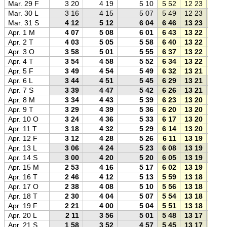
Mar. 29 F
3 20
4 19
5 10
5 52
12 23
18 5
Mar. 30 L
3 16
4 15
5 07
5 49
12 23
18 5
Mar. 31 S
4 12
5 12
6 04
6 46
13 23
20 0
Apr. 1 M
4 07
5 08
6 01
6 43
13 22
20 0
Apr. 2 T
4 03
5 05
5 58
6 40
13 22
20 0
Apr. 3 O
3 58
5 01
5 55
6 37
13 22
20 0
Apr. 4 T
3 54
4 58
5 52
6 34
13 22
20 1
Apr. 5 F
3 49
4 54
5 49
6 32
13 21
20 1
Apr. 6 L
3 44
4 51
5 45
6 29
13 21
20 1
Apr. 7 S
3 39
4 47
5 42
6 26
13 21
20 1
Apr. 8 M
3 34
4 43
5 39
6 23
13 20
20 2
Apr. 9 T
3 29
4 39
5 36
6 20
13 20
20 2
Apr. 10 O
3 24
4 36
5 33
6 17
13 20
20 2
Apr. 11 T
3 18
4 32
5 29
6 14
13 20
20 2
Apr. 12 F
3 12
4 28
5 26
6 11
13 19
20 2
Apr. 13 L
3 06
4 24
5 23
6 08
13 19
20 3
Apr. 14 S
3 00
4 20
5 20
6 05
13 19
20 3
Apr. 15 M
2 53
4 16
5 17
6 02
13 19
20 3
Apr. 16 T
2 46
4 12
5 13
5 59
13 18
20 3
Apr. 17 O
2 38
4 08
5 10
5 56
13 18
20 4
Apr. 18 T
2 30
4 04
5 07
5 54
13 18
20 4
Apr. 19 F
2 21
4 00
5 04
5 51
13 18
20 4
Apr. 20 L
2 11
3 56
5 01
5 48
13 17
20 4
Apr. 21 S
1 58
3 52
4 57
5 45
13 17
20 5