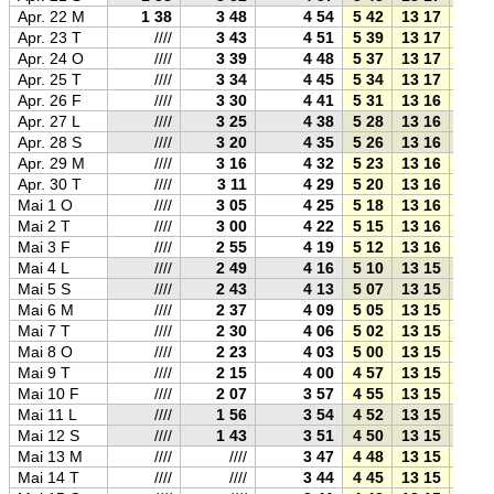
Apr. 22 M
1 38
3 48
4 54
5 42
13 17
20 5
Apr. 23 T
////
3 43
4 51
5 39
13 17
20 5
Apr. 24 O
////
3 39
4 48
5 37
13 17
20 5
Apr. 25 T
////
3 34
4 45
5 34
13 17
21 0
Apr. 26 F
////
3 30
4 41
5 31
13 16
21 0
Apr. 27 L
////
3 25
4 38
5 28
13 16
21 0
Apr. 28 S
////
3 20
4 35
5 26
13 16
21 0
Apr. 29 M
////
3 16
4 32
5 23
13 16
21 1
Apr. 30 T
////
3 11
4 29
5 20
13 16
21 1
Mai 1 O
////
3 05
4 25
5 18
13 16
21 1
Mai 2 T
////
3 00
4 22
5 15
13 16
21 1
Mai 3 F
////
2 55
4 19
5 12
13 16
21 2
Mai 4 L
////
2 49
4 16
5 10
13 15
21 2
Mai 5 S
////
2 43
4 13
5 07
13 15
21 2
Mai 6 M
////
2 37
4 09
5 05
13 15
21 2
Mai 7 T
////
2 30
4 06
5 02
13 15
21 3
Mai 8 O
////
2 23
4 03
5 00
13 15
21 3
Mai 9 T
////
2 15
4 00
4 57
13 15
21 3
Mai 10 F
////
2 07
3 57
4 55
13 15
21 3
Mai 11 L
////
1 56
3 54
4 52
13 15
21 3
Mai 12 S
////
1 43
3 51
4 50
13 15
21 4
Mai 13 M
////
////
3 47
4 48
13 15
21 4
Mai 14 T
////
////
3 44
4 45
13 15
21 4