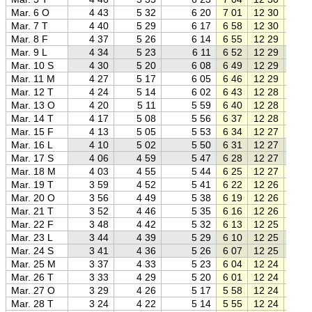
Mar. 6 O
4 43
5 32
6 20
7 01
12 30
18 0
Mar. 7 T
4 40
5 29
6 17
6 58
12 30
18 0
Mar. 8 F
4 37
5 26
6 14
6 55
12 29
18 0
Mar. 9 L
4 34
5 23
6 11
6 52
12 29
18 0
Mar. 10 S
4 30
5 20
6 08
6 49
12 29
18 1
Mar. 11 M
4 27
5 17
6 05
6 46
12 29
18 1
Mar. 12 T
4 24
5 14
6 02
6 43
12 28
18 1
Mar. 13 O
4 20
5 11
5 59
6 40
12 28
18 1
Mar. 14 T
4 17
5 08
5 56
6 37
12 28
18 2
Mar. 15 F
4 13
5 05
5 53
6 34
12 27
18 2
Mar. 16 L
4 10
5 02
5 50
6 31
12 27
18 2
Mar. 17 S
4 06
4 59
5 47
6 28
12 27
18 2
Mar. 18 M
4 03
4 55
5 44
6 25
12 27
18 2
Mar. 19 T
3 59
4 52
5 41
6 22
12 26
18 3
Mar. 20 O
3 56
4 49
5 38
6 19
12 26
18 3
Mar. 21 T
3 52
4 46
5 35
6 16
12 26
18 3
Mar. 22 F
3 48
4 42
5 32
6 13
12 25
18 3
Mar. 23 L
3 44
4 39
5 29
6 10
12 25
18 4
Mar. 24 S
3 41
4 36
5 26
6 07
12 25
18 4
Mar. 25 M
3 37
4 33
5 23
6 04
12 24
18 4
Mar. 26 T
3 33
4 29
5 20
6 01
12 24
18 4
Mar. 27 O
3 29
4 26
5 17
5 58
12 24
18 5
Mar. 28 T
3 24
4 22
5 14
5 55
12 24
18 5