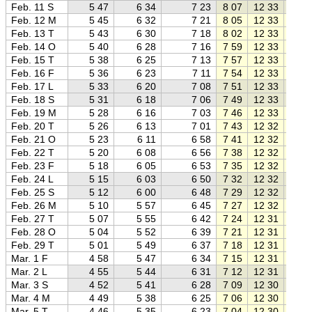
Feb. 11 S
5 47
6 34
7 23
8 07
12 33
16 5
Feb. 12 M
5 45
6 32
7 21
8 05
12 33
17 0
Feb. 13 T
5 43
6 30
7 18
8 02
12 33
17 0
Feb. 14 O
5 40
6 28
7 16
7 59
12 33
17 0
Feb. 15 T
5 38
6 25
7 13
7 57
12 33
17 1
Feb. 16 F
5 36
6 23
7 11
7 54
12 33
17 1
Feb. 17 L
5 33
6 20
7 08
7 51
12 33
17 1
Feb. 18 S
5 31
6 18
7 06
7 49
12 33
17 1
Feb. 19 M
5 28
6 16
7 03
7 46
12 33
17 2
Feb. 20 T
5 26
6 13
7 01
7 43
12 32
17 2
Feb. 21 O
5 23
6 11
6 58
7 41
12 32
17 2
Feb. 22 T
5 20
6 08
6 56
7 38
12 32
17 2
Feb. 23 F
5 18
6 05
6 53
7 35
12 32
17 3
Feb. 24 L
5 15
6 03
6 50
7 32
12 32
17 3
Feb. 25 S
5 12
6 00
6 48
7 29
12 32
17 3
Feb. 26 M
5 10
5 57
6 45
7 27
12 32
17 3
Feb. 27 T
5 07
5 55
6 42
7 24
12 31
17 4
Feb. 28 O
5 04
5 52
6 39
7 21
12 31
17 4
Feb. 29 T
5 01
5 49
6 37
7 18
12 31
17 4
Mar. 1 F
4 58
5 47
6 34
7 15
12 31
17 4
Mar. 2 L
4 55
5 44
6 31
7 12
12 31
17 5
Mar. 3 S
4 52
5 41
6 28
7 09
12 30
17 5
Mar. 4 M
4 49
5 38
6 25
7 06
12 30
17 5
Mar. 5 T
4 46
5 35
6 23
7 04
12 30
17 5