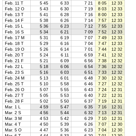
Feb. 11 T
5 45
6 33
7 21
8 05
12 33
17 0
Feb. 12 O
5 43
6 30
7 19
8 03
12 33
17 0
Feb. 13 T
5 41
6 28
7 16
8 00
12 33
17 0
Feb. 14 F
5 38
6 26
7 14
7 57
12 33
17 0
Feb. 15 L
5 36
6 23
7 12
7 55
12 33
17 1
Feb. 16 S
5 34
6 21
7 09
7 52
12 33
17 1
Feb. 17 M
5 31
6 19
7 07
7 49
12 33
17 1
Feb. 18 T
5 29
6 16
7 04
7 47
12 33
17 1
Feb. 19 O
5 26
6 14
7 01
7 44
12 32
17 2
Feb. 20 T
5 24
6 11
6 59
7 41
12 32
17 2
Feb. 21 F
5 21
6 09
6 56
7 38
12 32
17 2
Feb. 22 L
5 18
6 06
6 54
7 36
12 32
17 3
Feb. 23 S
5 16
6 03
6 51
7 33
12 32
17 3
Feb. 24 M
5 13
6 01
6 48
7 30
12 32
17 3
Feb. 25 T
5 10
5 58
6 46
7 27
12 32
17 3
Feb. 26 O
5 07
5 55
6 43
7 24
12 31
17 4
Feb. 27 T
5 05
5 53
6 40
7 22
12 31
17 4
Feb. 28 F
5 02
5 50
6 37
7 19
12 31
17 4
Mar. 1 L
4 59
5 47
6 35
7 16
12 31
17 4
Mar. 2 S
4 56
5 44
6 32
7 13
12 31
17 5
Mar. 3 M
4 53
5 42
6 29
7 10
12 31
17 5
Mar. 4 T
4 50
5 39
6 26
7 07
12 30
17 5
Mar. 5 O
4 47
5 36
6 23
7 04
12 30
17 5
Mar. 6 T
4 44
5 33
6 20
7 01
12 30
18 0