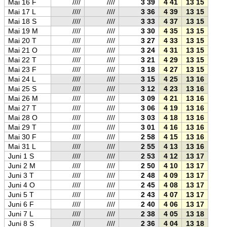
Mai 16 F
////
////
3 39
4 41
13 15
21 5
Mai 17 L
////
////
3 36
4 39
13 15
21 5
Mai 18 S
////
////
3 33
4 37
13 15
21 5
Mai 19 M
////
////
3 30
4 35
13 15
21 5
Mai 20 T
////
////
3 27
4 33
13 15
21 5
Mai 21 O
////
////
3 24
4 31
13 15
22 0
Mai 22 T
////
////
3 21
4 29
13 15
22 0
Mai 23 F
////
////
3 18
4 27
13 15
22 0
Mai 24 L
////
////
3 15
4 25
13 16
22 0
Mai 25 S
////
////
3 12
4 23
13 16
22 1
Mai 26 M
////
////
3 09
4 21
13 16
22 1
Mai 27 T
////
////
3 06
4 19
13 16
22 1
Mai 28 O
////
////
3 03
4 18
13 16
22 1
Mai 29 T
////
////
3 01
4 16
13 16
22 1
Mai 30 F
////
////
2 58
4 15
13 16
22 1
Mai 31 L
////
////
2 55
4 13
13 16
22 2
Juni 1 S
////
////
2 53
4 12
13 17
22 2
Juni 2 M
////
////
2 50
4 10
13 17
22 2
Juni 3 T
////
////
2 48
4 09
13 17
22 2
Juni 4 O
////
////
2 45
4 08
13 17
22 2
Juni 5 T
////
////
2 43
4 07
13 17
22 2
Juni 6 F
////
////
2 40
4 06
13 17
22 3
Juni 7 L
////
////
2 38
4 05
13 18
22 3
Juni 8 S
////
////
2 36
4 04
13 18
22 3