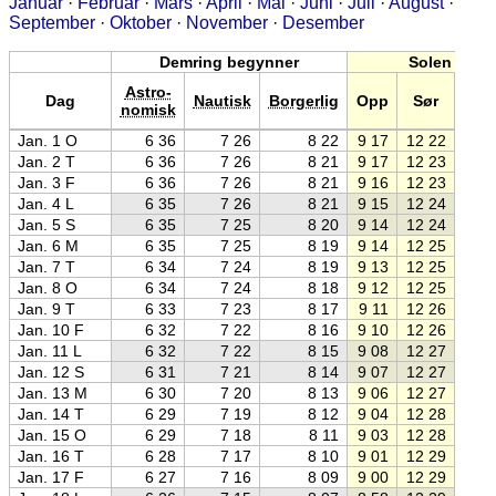
Januar
·
Februar
·
Mars
·
April
·
Mai
·
Juni
·
Juli
·
August
·
September
·
Oktober
·
November
·
Desember
Demring begynner
Solen
Astro-
Dag
Nautisk
Borgerlig
Opp
Sør
Ne
nomisk
Jan. 1 O
6 36
7 26
8 22
9 17
12 22
15 2
Jan. 2 T
6 36
7 26
8 21
9 17
12 23
15 2
Jan. 3 F
6 36
7 26
8 21
9 16
12 23
15 3
Jan. 4 L
6 35
7 26
8 21
9 15
12 24
15 3
Jan. 5 S
6 35
7 25
8 20
9 14
12 24
15 3
Jan. 6 M
6 35
7 25
8 19
9 14
12 25
15 3
Jan. 7 T
6 34
7 24
8 19
9 13
12 25
15 3
Jan. 8 O
6 34
7 24
8 18
9 12
12 25
15 4
Jan. 9 T
6 33
7 23
8 17
9 11
12 26
15 4
Jan. 10 F
6 32
7 22
8 16
9 10
12 26
15 4
Jan. 11 L
6 32
7 22
8 15
9 08
12 27
15 4
Jan. 12 S
6 31
7 21
8 14
9 07
12 27
15 4
Jan. 13 M
6 30
7 20
8 13
9 06
12 27
15 5
Jan. 14 T
6 29
7 19
8 12
9 04
12 28
15 5
Jan. 15 O
6 29
7 18
8 11
9 03
12 28
15 5
Jan. 16 T
6 28
7 17
8 10
9 01
12 29
15 5
Jan. 17 F
6 27
7 16
8 09
9 00
12 29
15 5