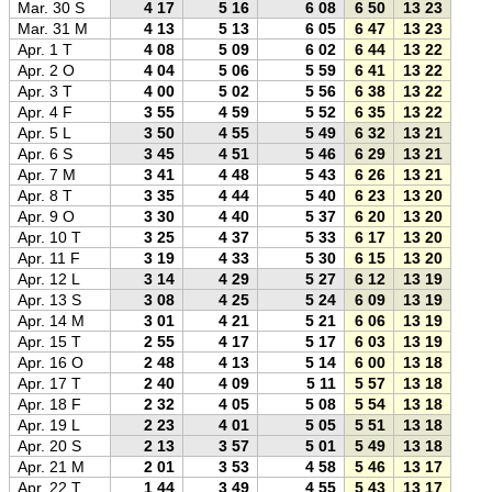
Mar. 30 S
4 17
5 16
6 08
6 50
13 23
19 5
Mar. 31 M
4 13
5 13
6 05
6 47
13 23
20 0
Apr. 1 T
4 08
5 09
6 02
6 44
13 22
20 0
Apr. 2 O
4 04
5 06
5 59
6 41
13 22
20 0
Apr. 3 T
4 00
5 02
5 56
6 38
13 22
20 0
Apr. 4 F
3 55
4 59
5 52
6 35
13 22
20 0
Apr. 5 L
3 50
4 55
5 49
6 32
13 21
20 1
Apr. 6 S
3 45
4 51
5 46
6 29
13 21
20 1
Apr. 7 M
3 41
4 48
5 43
6 26
13 21
20 1
Apr. 8 T
3 35
4 44
5 40
6 23
13 20
20 1
Apr. 9 O
3 30
4 40
5 37
6 20
13 20
20 2
Apr. 10 T
3 25
4 37
5 33
6 17
13 20
20 2
Apr. 11 F
3 19
4 33
5 30
6 15
13 20
20 2
Apr. 12 L
3 14
4 29
5 27
6 12
13 19
20 2
Apr. 13 S
3 08
4 25
5 24
6 09
13 19
20 3
Apr. 14 M
3 01
4 21
5 21
6 06
13 19
20 3
Apr. 15 T
2 55
4 17
5 17
6 03
13 19
20 3
Apr. 16 O
2 48
4 13
5 14
6 00
13 18
20 3
Apr. 17 T
2 40
4 09
5 11
5 57
13 18
20 4
Apr. 18 F
2 32
4 05
5 08
5 54
13 18
20 4
Apr. 19 L
2 23
4 01
5 05
5 51
13 18
20 4
Apr. 20 S
2 13
3 57
5 01
5 49
13 18
20 4
Apr. 21 M
2 01
3 53
4 58
5 46
13 17
20 5
Apr. 22 T
1 44
3 49
4 55
5 43
13 17
20 5