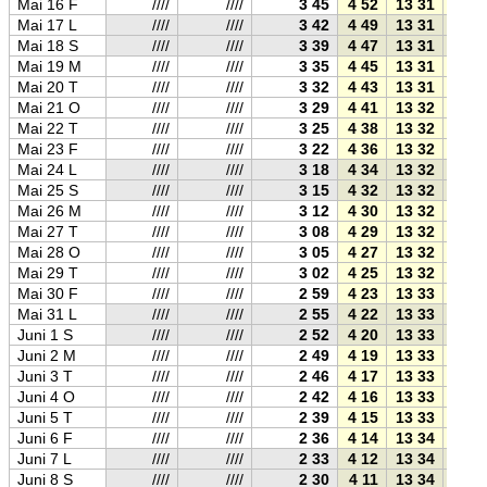
Mai 16 F
////
////
3 45
4 52
13 31
22 1
Mai 17 L
////
////
3 42
4 49
13 31
22 1
Mai 18 S
////
////
3 39
4 47
13 31
22 1
Mai 19 M
////
////
3 35
4 45
13 31
22 2
Mai 20 T
////
////
3 32
4 43
13 31
22 2
Mai 21 O
////
////
3 29
4 41
13 32
22 2
Mai 22 T
////
////
3 25
4 38
13 32
22 2
Mai 23 F
////
////
3 22
4 36
13 32
22 2
Mai 24 L
////
////
3 18
4 34
13 32
22 3
Mai 25 S
////
////
3 15
4 32
13 32
22 3
Mai 26 M
////
////
3 12
4 30
13 32
22 3
Mai 27 T
////
////
3 08
4 29
13 32
22 3
Mai 28 O
////
////
3 05
4 27
13 32
22 3
Mai 29 T
////
////
3 02
4 25
13 32
22 4
Mai 30 F
////
////
2 59
4 23
13 33
22 4
Mai 31 L
////
////
2 55
4 22
13 33
22 4
Juni 1 S
////
////
2 52
4 20
13 33
22 4
Juni 2 M
////
////
2 49
4 19
13 33
22 4
Juni 3 T
////
////
2 46
4 17
13 33
22 5
Juni 4 O
////
////
2 42
4 16
13 33
22 5
Juni 5 T
////
////
2 39
4 15
13 33
22 5
Juni 6 F
////
////
2 36
4 14
13 34
22 5
Juni 7 L
////
////
2 33
4 12
13 34
22 5
Juni 8 S
////
////
2 30
4 11
13 34
22 5