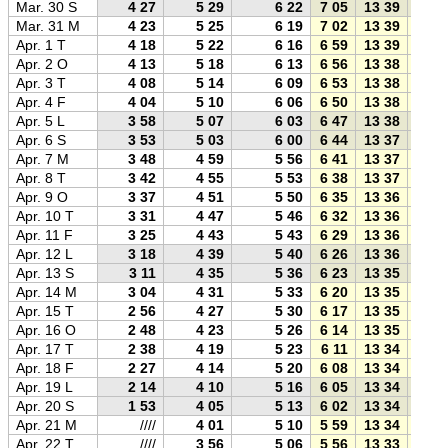
Mar. 30 S
4 27
5 29
6 22
7 05
13 39
20 1
Mar. 31 M
4 23
5 25
6 19
7 02
13 39
20 1
Apr. 1 T
4 18
5 22
6 16
6 59
13 39
20 2
Apr. 2 O
4 13
5 18
6 13
6 56
13 38
20 2
Apr. 3 T
4 08
5 14
6 09
6 53
13 38
20 2
Apr. 4 F
4 04
5 10
6 06
6 50
13 38
20 2
Apr. 5 L
3 58
5 07
6 03
6 47
13 38
20 3
Apr. 6 S
3 53
5 03
6 00
6 44
13 37
20 3
Apr. 7 M
3 48
4 59
5 56
6 41
13 37
20 3
Apr. 8 T
3 42
4 55
5 53
6 38
13 37
20 3
Apr. 9 O
3 37
4 51
5 50
6 35
13 36
20 4
Apr. 10 T
3 31
4 47
5 46
6 32
13 36
20 4
Apr. 11 F
3 25
4 43
5 43
6 29
13 36
20 4
Apr. 12 L
3 18
4 39
5 40
6 26
13 36
20 4
Apr. 13 S
3 11
4 35
5 36
6 23
13 35
20 5
Apr. 14 M
3 04
4 31
5 33
6 20
13 35
20 5
Apr. 15 T
2 56
4 27
5 30
6 17
13 35
20 5
Apr. 16 O
2 48
4 23
5 26
6 14
13 35
20 5
Apr. 17 T
2 38
4 19
5 23
6 11
13 34
21 0
Apr. 18 F
2 27
4 14
5 20
6 08
13 34
21 0
Apr. 19 L
2 14
4 10
5 16
6 05
13 34
21 0
Apr. 20 S
1 53
4 05
5 13
6 02
13 34
21 0
Apr. 21 M
////
4 01
5 10
5 59
13 34
21 1
Apr. 22 T
////
3 56
5 06
5 56
13 33
21 1