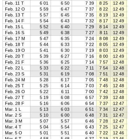
Feb. 11 T
6 01
6 50
7 39
8 25
12 49
17 1
Feb. 12 O
5 59
6 47
7 37
8 22
12 49
17 1
Feb. 13 T
5 57
6 45
7 35
8 19
12 49
17 2
Feb. 14 F
5 54
6 43
7 32
8 17
12 49
17 2
Feb. 15 L
5 52
6 40
7 29
8 14
12 49
17 2
Feb. 16 S
5 49
6 38
7 27
8 11
12 49
17 2
Feb. 17 M
5 47
6 35
7 24
8 08
12 49
17 3
Feb. 18 T
5 44
6 33
7 22
8 05
12 49
17 3
Feb. 19 O
5 41
6 30
7 19
8 03
12 49
17 3
Feb. 20 T
5 39
6 27
7 16
8 00
12 49
17 3
Feb. 21 F
5 36
6 25
7 14
7 57
12 48
17 4
Feb. 22 L
5 33
6 22
7 11
7 54
12 48
17 4
Feb. 23 S
5 31
6 19
7 08
7 51
12 48
17 4
Feb. 24 M
5 28
6 17
7 05
7 48
12 48
17 4
Feb. 25 T
5 25
6 14
7 03
7 45
12 48
17 5
Feb. 26 O
5 22
6 11
7 00
7 42
12 48
17 5
Feb. 27 T
5 19
6 08
6 57
7 39
12 48
17 5
Feb. 28 F
5 16
6 06
6 54
7 37
12 47
17 5
Mar. 1 L
5 13
6 03
6 51
7 34
12 47
18 0
Mar. 2 S
5 10
6 00
6 48
7 31
12 47
18 0
Mar. 3 M
5 07
5 57
6 46
7 28
12 47
18 0
Mar. 4 T
5 04
5 54
6 43
7 25
12 47
18 1
Mar. 5 O
5 01
5 51
6 40
7 22
12 46
18 1
Mar. 6 T
4 58
5 48
6 37
7 19
12 46
18 1