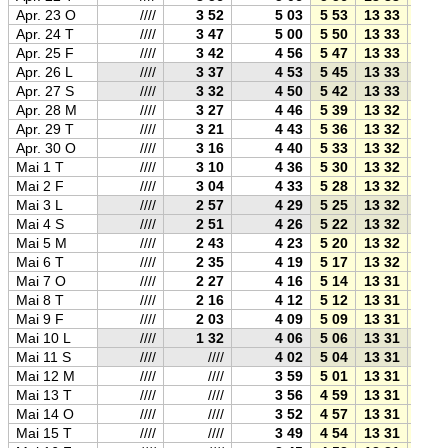
Apr. 23 O
////
3 52
5 03
5 53
13 33
21 1
Apr. 24 T
////
3 47
5 00
5 50
13 33
21 1
Apr. 25 F
////
3 42
4 56
5 47
13 33
21 2
Apr. 26 L
////
3 37
4 53
5 45
13 33
21 2
Apr. 27 S
////
3 32
4 50
5 42
13 33
21 2
Apr. 28 M
////
3 27
4 46
5 39
13 32
21 2
Apr. 29 T
////
3 21
4 43
5 36
13 32
21 3
Apr. 30 O
////
3 16
4 40
5 33
13 32
21 3
Mai 1 T
////
3 10
4 36
5 30
13 32
21 3
Mai 2 F
////
3 04
4 33
5 28
13 32
21 3
Mai 3 L
////
2 57
4 29
5 25
13 32
21 4
Mai 4 S
////
2 51
4 26
5 22
13 32
21 4
Mai 5 M
////
2 43
4 23
5 20
13 32
21 4
Mai 6 T
////
2 35
4 19
5 17
13 32
21 4
Mai 7 O
////
2 27
4 16
5 14
13 31
21 5
Mai 8 T
////
2 16
4 12
5 12
13 31
21 5
Mai 9 F
////
2 03
4 09
5 09
13 31
21 5
Mai 10 L
////
1 32
4 06
5 06
13 31
21 5
Mai 11 S
////
////
4 02
5 04
13 31
22 0
Mai 12 M
////
////
3 59
5 01
13 31
22 0
Mai 13 T
////
////
3 56
4 59
13 31
22 0
Mai 14 O
////
////
3 52
4 57
13 31
22 0
Mai 15 T
////
////
3 49
4 54
13 31
22 1