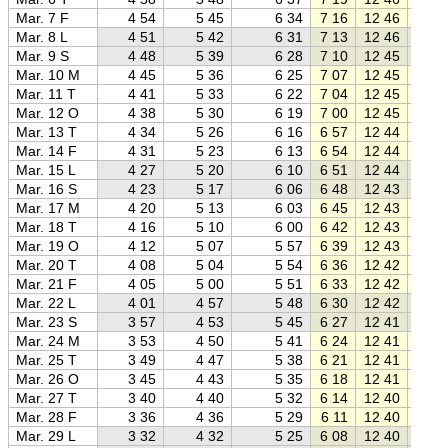
Mar. 7 F
4 54
5 45
6 34
7 16
12 46
18 1
Mar. 8 L
4 51
5 42
6 31
7 13
12 46
18 2
Mar. 9 S
4 48
5 39
6 28
7 10
12 45
18 2
Mar. 10 M
4 45
5 36
6 25
7 07
12 45
18 2
Mar. 11 T
4 41
5 33
6 22
7 04
12 45
18 2
Mar. 12 O
4 38
5 30
6 19
7 00
12 45
18 3
Mar. 13 T
4 34
5 26
6 16
6 57
12 44
18 3
Mar. 14 F
4 31
5 23
6 13
6 54
12 44
18 3
Mar. 15 L
4 27
5 20
6 10
6 51
12 44
18 3
Mar. 16 S
4 23
5 17
6 06
6 48
12 43
18 4
Mar. 17 M
4 20
5 13
6 03
6 45
12 43
18 4
Mar. 18 T
4 16
5 10
6 00
6 42
12 43
18 4
Mar. 19 O
4 12
5 07
5 57
6 39
12 43
18 4
Mar. 20 T
4 08
5 04
5 54
6 36
12 42
18 5
Mar. 21 F
4 05
5 00
5 51
6 33
12 42
18 5
Mar. 22 L
4 01
4 57
5 48
6 30
12 42
18 5
Mar. 23 S
3 57
4 53
5 45
6 27
12 41
18 5
Mar. 24 M
3 53
4 50
5 41
6 24
12 41
19 0
Mar. 25 T
3 49
4 47
5 38
6 21
12 41
19 0
Mar. 26 O
3 45
4 43
5 35
6 18
12 41
19 0
Mar. 27 T
3 40
4 40
5 32
6 14
12 40
19 0
Mar. 28 F
3 36
4 36
5 29
6 11
12 40
19 1
Mar. 29 L
3 32
4 32
5 25
6 08
12 40
19 1