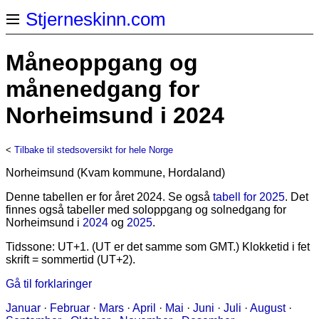
Stjerneskinn.com
Måneoppgang og
månenedgang for
Norheimsund i 2024
<
Tilbake til stedsoversikt for hele Norge
Norheimsund (Kvam kommune, Hordaland)
Denne tabellen er for året 2024. Se også
tabell for 2025
. Det
finnes også tabeller med soloppgang og solnedgang for
Norheimsund i
2024
og
2025
.
Tidssone: UT+1. (UT er det samme som GMT.) Klokketid i fet
skrift = sommertid (UT+2).
Gå til forklaringer
Januar
·
Februar
·
Mars
·
April
·
Mai
·
Juni
·
Juli
·
August
·