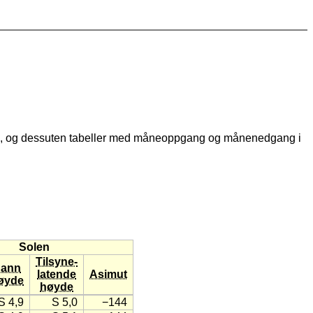
, og dessuten tabeller med måneoppgang og månenedgang i
Solen
Tilsyne-
ann
latende
Asimut
øyde
høyde
S 4,9
S 5,0
−144