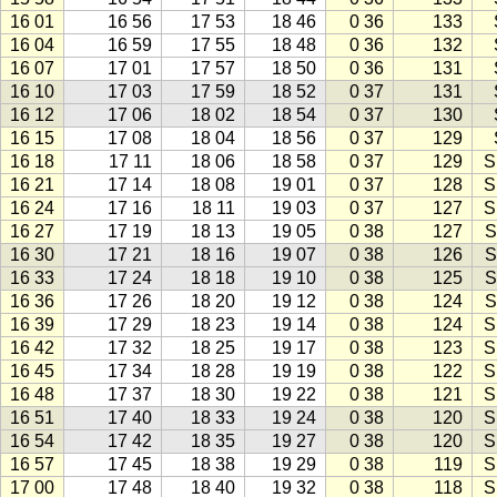
16 01
16 56
17 53
18 46
0 36
133
16 04
16 59
17 55
18 48
0 36
132
16 07
17 01
17 57
18 50
0 36
131
16 10
17 03
17 59
18 52
0 37
131
16 12
17 06
18 02
18 54
0 37
130
16 15
17 08
18 04
18 56
0 37
129
16 18
17 11
18 06
18 58
0 37
129
S
16 21
17 14
18 08
19 01
0 37
128
S
16 24
17 16
18 11
19 03
0 37
127
S
16 27
17 19
18 13
19 05
0 38
127
S
16 30
17 21
18 16
19 07
0 38
126
S
16 33
17 24
18 18
19 10
0 38
125
S
16 36
17 26
18 20
19 12
0 38
124
S
16 39
17 29
18 23
19 14
0 38
124
S
16 42
17 32
18 25
19 17
0 38
123
S
16 45
17 34
18 28
19 19
0 38
122
S
16 48
17 37
18 30
19 22
0 38
121
S
16 51
17 40
18 33
19 24
0 38
120
S
16 54
17 42
18 35
19 27
0 38
120
S
16 57
17 45
18 38
19 29
0 38
119
S
17 00
17 48
18 40
19 32
0 38
118
S