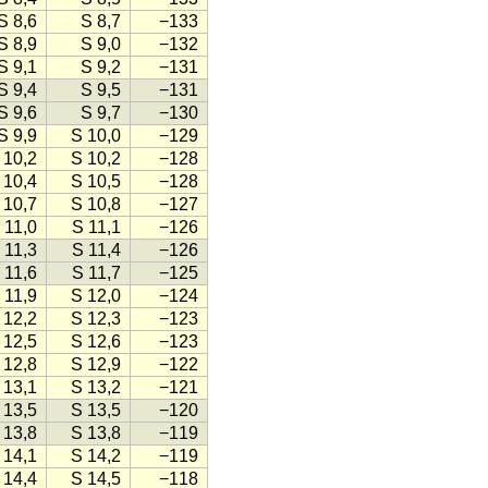
S 8,6
S 8,7
−133
S 8,9
S 9,0
−132
S 9,1
S 9,2
−131
S 9,4
S 9,5
−131
S 9,6
S 9,7
−130
S 9,9
S 10,0
−129
 10,2
S 10,2
−128
 10,4
S 10,5
−128
 10,7
S 10,8
−127
 11,0
S 11,1
−126
 11,3
S 11,4
−126
 11,6
S 11,7
−125
 11,9
S 12,0
−124
 12,2
S 12,3
−123
 12,5
S 12,6
−123
 12,8
S 12,9
−122
 13,1
S 13,2
−121
 13,5
S 13,5
−120
 13,8
S 13,8
−119
 14,1
S 14,2
−119
 14,4
S 14,5
−118