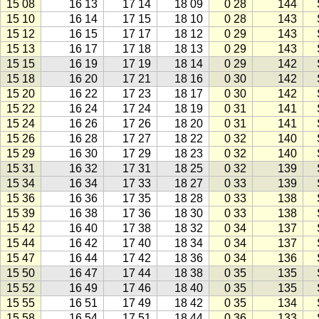
15 08
16 13
17 14
18 09
0 28
144
15 10
16 14
17 15
18 10
0 28
143
15 12
16 15
17 17
18 12
0 29
143
15 13
16 17
17 18
18 13
0 29
143
15 15
16 19
17 19
18 14
0 29
142
15 18
16 20
17 21
18 16
0 30
142
15 20
16 22
17 23
18 17
0 30
142
15 22
16 24
17 24
18 19
0 31
141
15 24
16 26
17 26
18 20
0 31
141
15 26
16 28
17 27
18 22
0 32
140
15 29
16 30
17 29
18 23
0 32
140
15 31
16 32
17 31
18 25
0 32
139
15 34
16 34
17 33
18 27
0 33
139
15 36
16 36
17 35
18 28
0 33
138
15 39
16 38
17 36
18 30
0 33
138
15 42
16 40
17 38
18 32
0 34
137
15 44
16 42
17 40
18 34
0 34
137
15 47
16 44
17 42
18 36
0 34
136
15 50
16 47
17 44
18 38
0 35
135
15 52
16 49
17 46
18 40
0 35
135
15 55
16 51
17 49
18 42
0 35
134
15 58
16 54
17 51
18 44
0 36
133