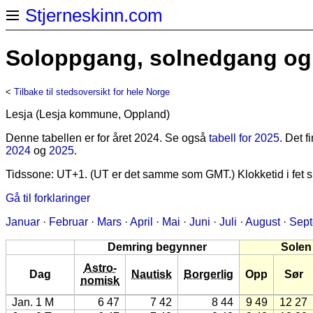
Stjerneskinn.com
Soloppgang, solnedgang og 
<
Tilbake til stedsoversikt for hele Norge
Lesja (Lesja kommune, Oppland)
Denne tabellen er for året 2024. Se også
tabell for 2025
. Det 
2024
og
2025
.
Tidssone: UT+1. (UT er det samme som GMT.) Klokketid i fet sk
Gå til forklaringer
Januar
·
Februar
·
Mars
·
April
·
Mai
·
Juni
·
Juli
·
August
·
Sep
Demring begynner
Solen
Astro-
Dag
Nautisk
Borgerlig
Opp
Sør
nomisk
Jan. 1 M
6 47
7 42
8 44
9 49
12 27