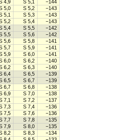
S 4,9
S 5,1
−144
S 5,0
S 5,2
−143
S 5,1
S 5,3
−143
S 5,2
S 5,4
−143
S 5,4
S 5,5
−142
S 5,5
S 5,6
−142
S 5,6
S 5,8
−141
S 5,7
S 5,9
−141
S 5,9
S 6,0
−141
S 6,0
S 6,2
−140
S 6,2
S 6,3
−140
S 6,4
S 6,5
−139
S 6,5
S 6,7
−139
S 6,7
S 6,8
−138
S 6,9
S 7,0
−138
S 7,1
S 7,2
−137
S 7,3
S 7,4
−136
S 7,5
S 7,6
−136
S 7,7
S 7,8
−135
S 7,9
S 8,0
−135
S 8,2
S 8,3
−134
S 8,4
S 8,5
−133