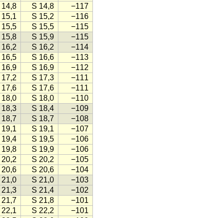
 14,8
S 14,8
−117
 15,1
S 15,2
−116
 15,5
S 15,5
−115
 15,8
S 15,9
−115
 16,2
S 16,2
−114
 16,5
S 16,6
−113
 16,9
S 16,9
−112
 17,2
S 17,3
−111
 17,6
S 17,6
−111
 18,0
S 18,0
−110
 18,3
S 18,4
−109
 18,7
S 18,7
−108
 19,1
S 19,1
−107
 19,4
S 19,5
−106
 19,8
S 19,9
−106
 20,2
S 20,2
−105
 20,6
S 20,6
−104
 21,0
S 21,0
−103
 21,3
S 21,4
−102
 21,7
S 21,8
−101
 22,1
S 22,2
−101