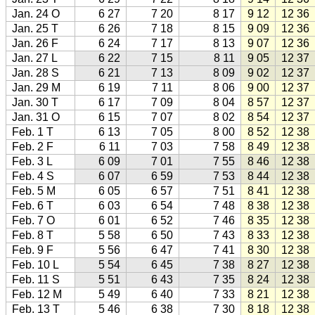
Jan. 24 O
6 27
7 20
8 17
9 12
12 36
Jan. 25 T
6 26
7 18
8 15
9 09
12 36
Jan. 26 F
6 24
7 17
8 13
9 07
12 36
Jan. 27 L
6 22
7 15
8 11
9 05
12 37
Jan. 28 S
6 21
7 13
8 09
9 02
12 37
Jan. 29 M
6 19
7 11
8 06
9 00
12 37
Jan. 30 T
6 17
7 09
8 04
8 57
12 37
Jan. 31 O
6 15
7 07
8 02
8 54
12 37
Feb. 1 T
6 13
7 05
8 00
8 52
12 38
Feb. 2 F
6 11
7 03
7 58
8 49
12 38
Feb. 3 L
6 09
7 01
7 55
8 46
12 38
Feb. 4 S
6 07
6 59
7 53
8 44
12 38
Feb. 5 M
6 05
6 57
7 51
8 41
12 38
Feb. 6 T
6 03
6 54
7 48
8 38
12 38
Feb. 7 O
6 01
6 52
7 46
8 35
12 38
Feb. 8 T
5 58
6 50
7 43
8 33
12 38
Feb. 9 F
5 56
6 47
7 41
8 30
12 38
Feb. 10 L
5 54
6 45
7 38
8 27
12 38
Feb. 11 S
5 51
6 43
7 35
8 24
12 38
Feb. 12 M
5 49
6 40
7 33
8 21
12 38
Feb. 13 T
5 46
6 38
7 30
8 18
12 38