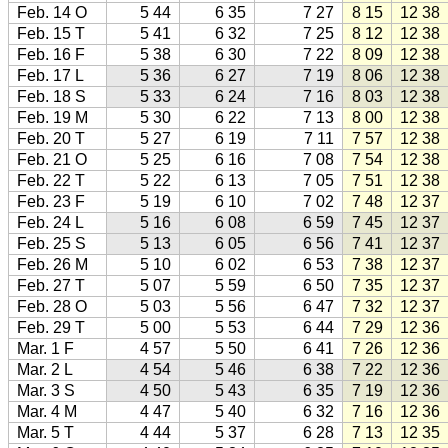
Feb. 14 O
5 44
6 35
7 27
8 15
12 38
Feb. 15 T
5 41
6 32
7 25
8 12
12 38
Feb. 16 F
5 38
6 30
7 22
8 09
12 38
Feb. 17 L
5 36
6 27
7 19
8 06
12 38
Feb. 18 S
5 33
6 24
7 16
8 03
12 38
Feb. 19 M
5 30
6 22
7 13
8 00
12 38
Feb. 20 T
5 27
6 19
7 11
7 57
12 38
Feb. 21 O
5 25
6 16
7 08
7 54
12 38
Feb. 22 T
5 22
6 13
7 05
7 51
12 38
Feb. 23 F
5 19
6 10
7 02
7 48
12 37
Feb. 24 L
5 16
6 08
6 59
7 45
12 37
Feb. 25 S
5 13
6 05
6 56
7 41
12 37
Feb. 26 M
5 10
6 02
6 53
7 38
12 37
Feb. 27 T
5 07
5 59
6 50
7 35
12 37
Feb. 28 O
5 03
5 56
6 47
7 32
12 37
Feb. 29 T
5 00
5 53
6 44
7 29
12 36
Mar. 1 F
4 57
5 50
6 41
7 26
12 36
Mar. 2 L
4 54
5 46
6 38
7 22
12 36
Mar. 3 S
4 50
5 43
6 35
7 19
12 36
Mar. 4 M
4 47
5 40
6 32
7 16
12 36
Mar. 5 T
4 44
5 37
6 28
7 13
12 35