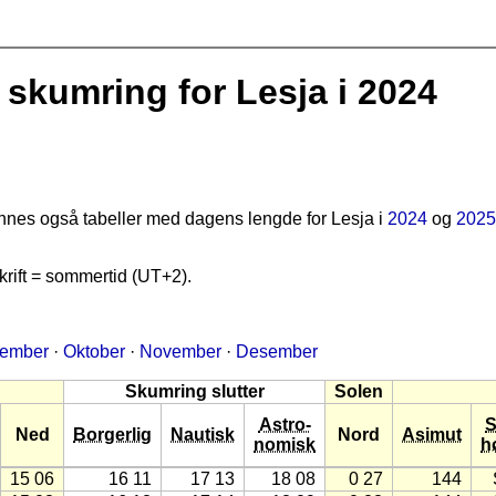
skumring for Lesja i 2024
finnes også tabeller med dagens lengde for Lesja i
2024
og
2025
rift = sommertid (UT+2).
tember
·
Oktober
·
November
·
Desember
Skumring slutter
Solen
Astro-
S
Ned
Borgerlig
Nautisk
Nord
Asimut
nomisk
h
15 06
16 11
17 13
18 08
0 27
144