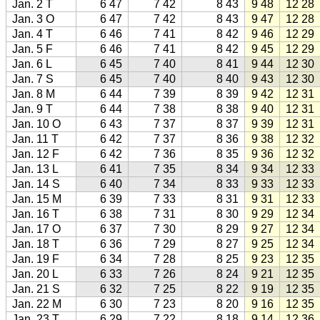
Jan. 2 T
6 47
7 42
8 43
9 48
12 28
Jan. 3 O
6 47
7 42
8 43
9 47
12 28
Jan. 4 T
6 46
7 41
8 42
9 46
12 29
Jan. 5 F
6 46
7 41
8 42
9 45
12 29
Jan. 6 L
6 45
7 40
8 41
9 44
12 30
Jan. 7 S
6 45
7 40
8 40
9 43
12 30
Jan. 8 M
6 44
7 39
8 39
9 42
12 31
Jan. 9 T
6 44
7 38
8 38
9 40
12 31
Jan. 10 O
6 43
7 37
8 37
9 39
12 31
Jan. 11 T
6 42
7 37
8 36
9 38
12 32
Jan. 12 F
6 42
7 36
8 35
9 36
12 32
Jan. 13 L
6 41
7 35
8 34
9 34
12 33
Jan. 14 S
6 40
7 34
8 33
9 33
12 33
Jan. 15 M
6 39
7 33
8 31
9 31
12 33
Jan. 16 T
6 38
7 31
8 30
9 29
12 34
Jan. 17 O
6 37
7 30
8 29
9 27
12 34
Jan. 18 T
6 36
7 29
8 27
9 25
12 34
Jan. 19 F
6 34
7 28
8 25
9 23
12 35
Jan. 20 L
6 33
7 26
8 24
9 21
12 35
Jan. 21 S
6 32
7 25
8 22
9 19
12 35
Jan. 22 M
6 30
7 23
8 20
9 16
12 35
Jan. 23 T
6 29
7 22
8 18
9 14
12 36