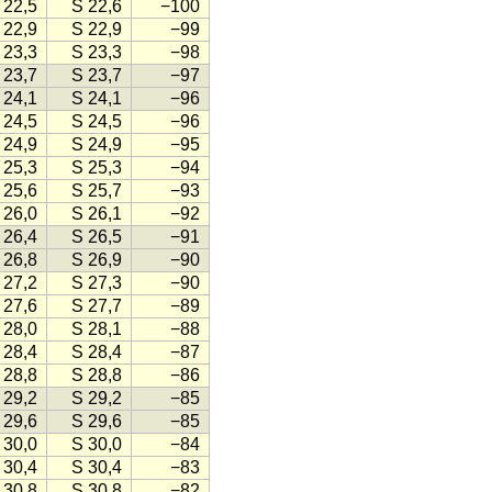
 22,5
S 22,6
−100
 22,9
S 22,9
−99
 23,3
S 23,3
−98
 23,7
S 23,7
−97
 24,1
S 24,1
−96
 24,5
S 24,5
−96
 24,9
S 24,9
−95
 25,3
S 25,3
−94
 25,6
S 25,7
−93
 26,0
S 26,1
−92
 26,4
S 26,5
−91
 26,8
S 26,9
−90
 27,2
S 27,3
−90
 27,6
S 27,7
−89
 28,0
S 28,1
−88
 28,4
S 28,4
−87
 28,8
S 28,8
−86
 29,2
S 29,2
−85
 29,6
S 29,6
−85
 30,0
S 30,0
−84
 30,4
S 30,4
−83
 30,8
S 30,8
−82