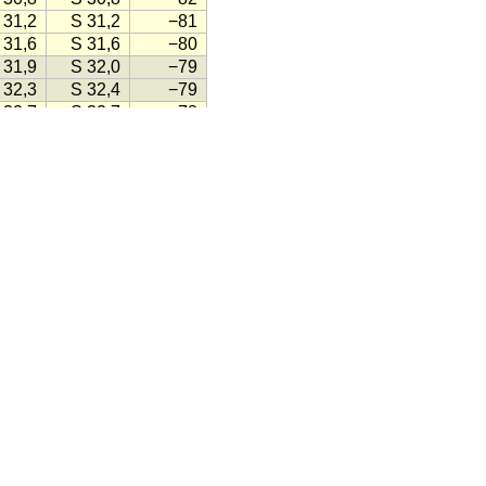
 31,2
S 31,2
−81
 31,6
S 31,6
−80
 31,9
S 32,0
−79
 32,3
S 32,4
−79
 32,7
S 32,7
−78
 33,1
S 33,1
−77
 33,5
S 33,5
−76
 33,9
S 33,9
−75
 34,2
S 34,3
−74
 34,6
S 34,6
−74
 35,0
S 35,0
−73
 35,4
S 35,4
−72
 35,7
S 35,8
−71
 36,1
S 36,1
−70
 36,5
S 36,5
−69
 36,8
S 36,9
−69
 37,2
S 37,2
−68
 37,6
S 37,6
−67
 37,9
S 37,9
−66
 38,3
S 38,3
−65
 38,6
S 38,6
−65