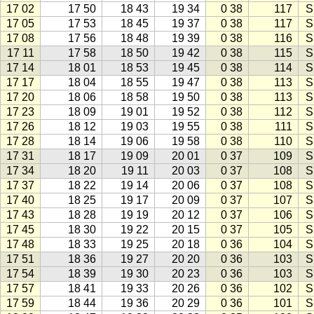
17 02
17 50
18 43
19 34
0 38
117
S
17 05
17 53
18 45
19 37
0 38
117
S
17 08
17 56
18 48
19 39
0 38
116
S
17 11
17 58
18 50
19 42
0 38
115
S
17 14
18 01
18 53
19 45
0 38
114
S
17 17
18 04
18 55
19 47
0 38
113
S
17 20
18 06
18 58
19 50
0 38
113
S
17 23
18 09
19 01
19 52
0 38
112
S
17 26
18 12
19 03
19 55
0 38
111
S
17 28
18 14
19 06
19 58
0 38
110
S
17 31
18 17
19 09
20 01
0 37
109
S
17 34
18 20
19 11
20 03
0 37
108
S
17 37
18 22
19 14
20 06
0 37
108
S
17 40
18 25
19 17
20 09
0 37
107
S
17 43
18 28
19 19
20 12
0 37
106
S
17 45
18 30
19 22
20 15
0 37
105
S
17 48
18 33
19 25
20 18
0 36
104
S
17 51
18 36
19 27
20 20
0 36
103
S
17 54
18 39
19 30
20 23
0 36
103
S
17 57
18 41
19 33
20 26
0 36
102
S
17 59
18 44
19 36
20 29
0 36
101
S