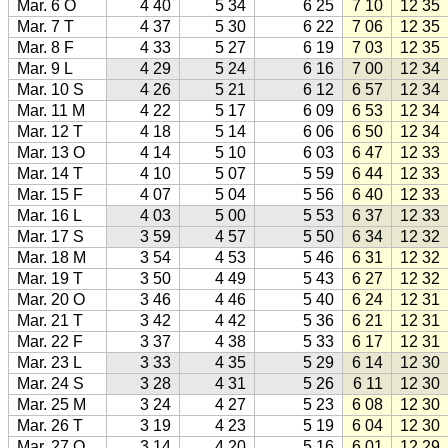
Mar. 6 O
4 40
5 34
6 25
7 10
12 35
Mar. 7 T
4 37
5 30
6 22
7 06
12 35
Mar. 8 F
4 33
5 27
6 19
7 03
12 35
Mar. 9 L
4 29
5 24
6 16
7 00
12 34
Mar. 10 S
4 26
5 21
6 12
6 57
12 34
Mar. 11 M
4 22
5 17
6 09
6 53
12 34
Mar. 12 T
4 18
5 14
6 06
6 50
12 34
Mar. 13 O
4 14
5 10
6 03
6 47
12 33
Mar. 14 T
4 10
5 07
5 59
6 44
12 33
Mar. 15 F
4 07
5 04
5 56
6 40
12 33
Mar. 16 L
4 03
5 00
5 53
6 37
12 33
Mar. 17 S
3 59
4 57
5 50
6 34
12 32
Mar. 18 M
3 54
4 53
5 46
6 31
12 32
Mar. 19 T
3 50
4 49
5 43
6 27
12 32
Mar. 20 O
3 46
4 46
5 40
6 24
12 31
Mar. 21 T
3 42
4 42
5 36
6 21
12 31
Mar. 22 F
3 37
4 38
5 33
6 17
12 31
Mar. 23 L
3 33
4 35
5 29
6 14
12 30
Mar. 24 S
3 28
4 31
5 26
6 11
12 30
Mar. 25 M
3 24
4 27
5 23
6 08
12 30
Mar. 26 T
3 19
4 23
5 19
6 04
12 30
Mar. 27 O
3 14
4 20
5 16
6 01
12 29