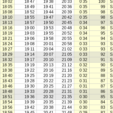
18 02
18 47
19 38
20 33
0 35
100
S
18 05
18 49
19 41
20 36
0 35
99
S
18 08
18 52
19 44
20 39
0 35
98
S
18 10
18 55
19 47
20 42
0 35
98
S
18 13
18 57
19 50
20 45
0 34
97
S
18 16
19 00
19 53
20 48
0 34
96
S
18 19
19 03
19 55
20 52
0 34
95
S
18 21
19 06
19 58
20 55
0 34
94
S
18 24
19 08
20 01
20 58
0 33
93
S
18 27
19 11
20 04
21 02
0 33
93
S
18 29
19 14
20 07
21 05
0 33
92
S
18 32
19 17
20 10
21 09
0 32
91
S
18 35
19 19
20 13
21 12
0 32
90
S
18 38
19 22
20 16
21 16
0 32
89
S
18 40
19 25
20 19
21 20
0 32
88
S
18 43
19 28
20 22
21 23
0 31
87
S
18 46
19 30
20 25
21 27
0 31
87
S
18 48
19 33
20 28
21 31
0 31
86
S
18 51
19 36
20 32
21 35
0 30
85
S
18 54
19 39
20 35
21 39
0 30
84
S
18 56
19 42
20 38
21 44
0 30
83
S
18 59
19 45
20 41
21 48
0 29
82
S