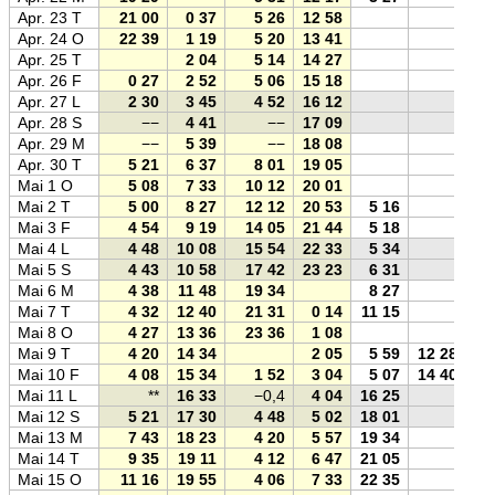
Apr. 23 T
21 00
0 37
5 26
12 58
Apr. 24 O
22 39
1 19
5 20
13 41
Apr. 25 T
2 04
5 14
14 27
Apr. 26 F
0 27
2 52
5 06
15 18
Apr. 27 L
2 30
3 45
4 52
16 12
Apr. 28 S
−−
4 41
−−
17 09
Apr. 29 M
−−
5 39
−−
18 08
Apr. 30 T
5 21
6 37
8 01
19 05
Mai 1 O
5 08
7 33
10 12
20 01
Mai 2 T
5 00
8 27
12 12
20 53
5 16
Mai 3 F
4 54
9 19
14 05
21 44
5 18
Mai 4 L
4 48
10 08
15 54
22 33
5 34
Mai 5 S
4 43
10 58
17 42
23 23
6 31
Mai 6 M
4 38
11 48
19 34
8 27
Mai 7 T
4 32
12 40
21 31
0 14
11 15
Mai 8 O
4 27
13 36
23 36
1 08
Mai 9 T
4 20
14 34
2 05
5 59
12 28
Mai 10 F
4 08
15 34
1 52
3 04
5 07
14 40
Mai 11 L
**
16 33
−0,4
4 04
16 25
Mai 12 S
5 21
17 30
4 48
5 02
18 01
Mai 13 M
7 43
18 23
4 20
5 57
19 34
Mai 14 T
9 35
19 11
4 12
6 47
21 05
Mai 15 O
11 16
19 55
4 06
7 33
22 35