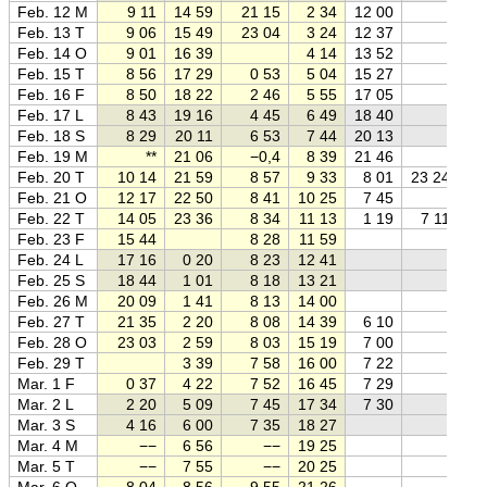
Feb. 12 M
9 11
14 59
21 15
2 34
12 00
Feb. 13 T
9 06
15 49
23 04
3 24
12 37
Feb. 14 O
9 01
16 39
4 14
13 52
Feb. 15 T
8 56
17 29
0 53
5 04
15 27
Feb. 16 F
8 50
18 22
2 46
5 55
17 05
Feb. 17 L
8 43
19 16
4 45
6 49
18 40
Feb. 18 S
8 29
20 11
6 53
7 44
20 13
Feb. 19 M
**
21 06
−0,4
8 39
21 46
Feb. 20 T
10 14
21 59
8 57
9 33
8 01
23 24
Feb. 21 O
12 17
22 50
8 41
10 25
7 45
Feb. 22 T
14 05
23 36
8 34
11 13
1 19
7 11
Feb. 23 F
15 44
8 28
11 59
Feb. 24 L
17 16
0 20
8 23
12 41
Feb. 25 S
18 44
1 01
8 18
13 21
Feb. 26 M
20 09
1 41
8 13
14 00
Feb. 27 T
21 35
2 20
8 08
14 39
6 10
Feb. 28 O
23 03
2 59
8 03
15 19
7 00
Feb. 29 T
3 39
7 58
16 00
7 22
Mar. 1 F
0 37
4 22
7 52
16 45
7 29
Mar. 2 L
2 20
5 09
7 45
17 34
7 30
Mar. 3 S
4 16
6 00
7 35
18 27
Mar. 4 M
−−
6 56
−−
19 25
Mar. 5 T
−−
7 55
−−
20 25
Mar. 6 O
8 04
8 56
9 55
21 26