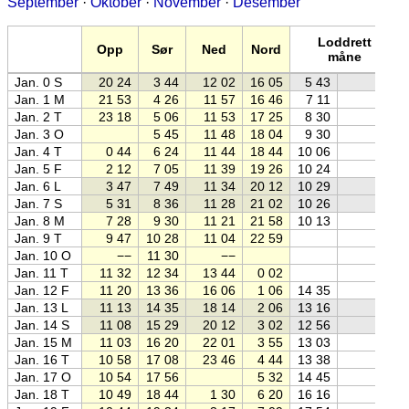
September
·
Oktober
·
November
·
Desember
Loddrett
Opp
Sør
Ned
Nord
måne
Jan. 0 S
20 24
3 44
12 02
16 05
5 43
Jan. 1 M
21 53
4 26
11 57
16 46
7 11
Jan. 2 T
23 18
5 06
11 53
17 25
8 30
Jan. 3 O
5 45
11 48
18 04
9 30
Jan. 4 T
0 44
6 24
11 44
18 44
10 06
Jan. 5 F
2 12
7 05
11 39
19 26
10 24
Jan. 6 L
3 47
7 49
11 34
20 12
10 29
Jan. 7 S
5 31
8 36
11 28
21 02
10 26
Jan. 8 M
7 28
9 30
11 21
21 58
10 13
Jan. 9 T
9 47
10 28
11 04
22 59
Jan. 10 O
−−
11 30
−−
Jan. 11 T
11 32
12 34
13 44
0 02
Jan. 12 F
11 20
13 36
16 06
1 06
14 35
Jan. 13 L
11 13
14 35
18 14
2 06
13 16
Jan. 14 S
11 08
15 29
20 12
3 02
12 56
Jan. 15 M
11 03
16 20
22 01
3 55
13 03
Jan. 16 T
10 58
17 08
23 46
4 44
13 38
Jan. 17 O
10 54
17 56
5 32
14 45
Jan. 18 T
10 49
18 44
1 30
6 20
16 16