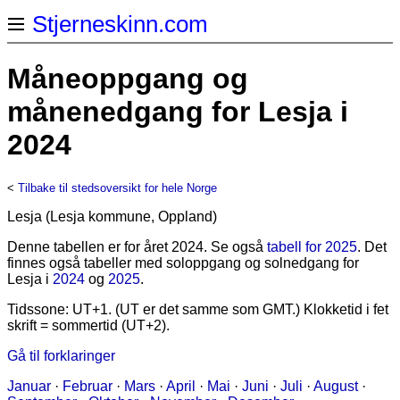
Stjerneskinn.com
Måneoppgang og
månenedgang for Lesja i
2024
<
Tilbake til stedsoversikt for hele Norge
Lesja (Lesja kommune, Oppland)
Denne tabellen er for året 2024. Se også
tabell for 2025
. Det
finnes også tabeller med soloppgang og solnedgang for
Lesja i
2024
og
2025
.
Tidssone: UT+1. (UT er det samme som GMT.) Klokketid i fet
skrift = sommertid (UT+2).
Gå til forklaringer
Januar
·
Februar
·
Mars
·
April
·
Mai
·
Juni
·
Juli
·
August
·