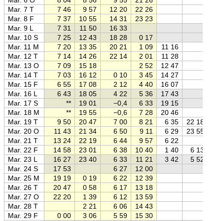
Mar. 7 T
7 46
9 57
12 20
22 26
Mar. 8 F
7 37
10 55
14 31
23 23
Mar. 9 L
7 31
11 50
16 33
Mar. 10 S
7 25
12 43
18 28
0 17
Mar. 11 M
7 20
13 35
20 21
1 09
11 16
Mar. 12 T
7 14
14 26
22 14
2 01
11 28
Mar. 13 O
7 09
15 18
2 52
12 47
Mar. 14 T
7 03
16 12
0 10
3 45
14 27
Mar. 15 F
6 55
17 08
2 12
4 40
16 07
Mar. 16 L
6 43
18 05
4 22
5 36
17 43
Mar. 17 S
**
19 01
−0,4
6 33
19 15
Mar. 18 M
**
19 55
−0,6
7 28
20 46
Mar. 19 T
9 50
20 47
7 00
8 21
6 35
22 18
Mar. 20 O
11 43
21 34
6 50
9 11
6 29
23 55
Mar. 21 T
13 24
22 19
6 44
9 57
6 22
Mar. 22 F
14 58
23 01
6 38
10 40
1 40
6 13
Mar. 23 L
16 27
23 40
6 33
11 21
3 42
5 52
Mar. 24 S
17 53
6 27
12 00
Mar. 25 M
19 19
0 19
6 22
12 39
Mar. 26 T
20 47
0 58
6 17
13 18
Mar. 27 O
22 20
1 39
6 12
13 59
Mar. 28 T
2 21
6 06
14 43
Mar. 29 F
0 00
3 06
5 59
15 30