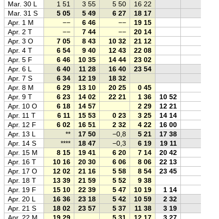
Mar. 30 L
1 51
3 55
5 50
16 22
Mar. 31 S
5 05
5 49
6 27
18 17
Apr. 1 M
−−
6 46
−−
19 15
Apr. 2 T
−−
7 44
−−
20 14
Apr. 3 O
7 05
8 43
10 32
21 12
Apr. 4 T
6 54
9 40
12 43
22 08
Apr. 5 F
6 46
10 35
14 44
23 02
Apr. 6 L
6 40
11 28
16 40
23 54
Apr. 7 S
6 34
12 19
18 32
Apr. 8 M
6 29
13 10
20 25
0 45
Apr. 9 T
6 23
14 02
22 21
1 36
10 52
Apr. 10 O
6 18
14 57
2 29
12 21
Apr. 11 T
6 11
15 53
0 23
3 25
14 14
Apr. 12 F
6 02
16 51
2 32
4 22
16 00
Apr. 13 L
**
17 50
−0,8
5 21
17 38
Apr. 14 S
****
18 47
−0,3
6 19
19 11
Apr. 15 M
8 15
19 41
6 20
7 14
20 42
Apr. 16 T
10 16
20 30
6 06
8 06
22 13
Apr. 17 O
12 02
21 16
5 58
8 54
23 45
Apr. 18 T
13 39
21 59
5 52
9 38
Apr. 19 F
15 10
22 39
5 47
10 19
1 14
Apr. 20 L
16 36
23 18
5 42
10 59
2 32
Apr. 21 S
18 02
23 57
5 37
11 38
3 19
Apr. 22 M
19 29
5 31
12 17
3 27