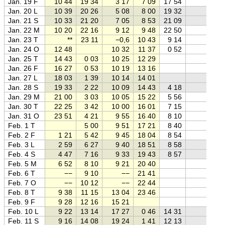
Jan. 19 F
10 44
19 34
3 17
7 09
17 54
Jan. 20 L
10 39
20 26
5 08
8 00
19 32
Jan. 21 S
10 33
21 20
7 05
8 53
21 09
Jan. 22 M
10 20
22 16
9 12
9 48
22 50
Jan. 23 T
**
23 11
−0,6
10 43
9 14
Jan. 24 O
12 48
10 32
11 37
0 52
Jan. 25 T
14 43
0 03
10 25
12 29
Jan. 26 F
16 27
0 53
10 19
13 16
Jan. 27 L
18 03
1 39
10 14
14 01
Jan. 28 S
19 33
2 22
10 09
14 43
4 18
Jan. 29 M
21 00
3 03
10 05
15 22
5 56
Jan. 30 T
22 25
3 42
10 00
16 01
7 15
Jan. 31 O
23 51
4 21
9 55
16 40
8 10
Feb. 1 T
5 00
9 51
17 21
8 40
Feb. 2 F
1 21
5 42
9 45
18 04
8 54
Feb. 3 L
2 59
6 27
9 40
18 51
8 58
Feb. 4 S
4 47
7 16
9 33
19 43
8 57
Feb. 5 M
6 52
8 10
9 21
20 40
Feb. 6 T
−−
9 10
−−
21 41
Feb. 7 O
−−
10 12
−−
22 44
Feb. 8 T
9 38
11 15
13 04
23 46
Feb. 9 F
9 28
12 16
15 21
Feb. 10 L
9 22
13 14
17 27
0 46
14 31
Feb. 11 S
9 16
14 08
19 24
1 41
12 13