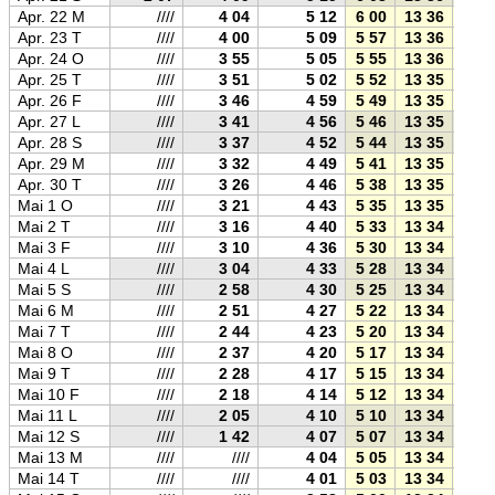
Apr. 22 M
////
4 04
5 12
6 00
13 36
21 1
Apr. 23 T
////
4 00
5 09
5 57
13 36
21 1
Apr. 24 O
////
3 55
5 05
5 55
13 36
21 1
Apr. 25 T
////
3 51
5 02
5 52
13 35
21 2
Apr. 26 F
////
3 46
4 59
5 49
13 35
21 2
Apr. 27 L
////
3 41
4 56
5 46
13 35
21 2
Apr. 28 S
////
3 37
4 52
5 44
13 35
21 2
Apr. 29 M
////
3 32
4 49
5 41
13 35
21 3
Apr. 30 T
////
3 26
4 46
5 38
13 35
21 3
Mai 1 O
////
3 21
4 43
5 35
13 35
21 3
Mai 2 T
////
3 16
4 40
5 33
13 34
21 3
Mai 3 F
////
3 10
4 36
5 30
13 34
21 4
Mai 4 L
////
3 04
4 33
5 28
13 34
21 4
Mai 5 S
////
2 58
4 30
5 25
13 34
21 4
Mai 6 M
////
2 51
4 27
5 22
13 34
21 4
Mai 7 T
////
2 44
4 23
5 20
13 34
21 5
Mai 8 O
////
2 37
4 20
5 17
13 34
21 5
Mai 9 T
////
2 28
4 17
5 15
13 34
21 5
Mai 10 F
////
2 18
4 14
5 12
13 34
21 5
Mai 11 L
////
2 05
4 10
5 10
13 34
22 0
Mai 12 S
////
1 42
4 07
5 07
13 34
22 0
Mai 13 M
////
////
4 04
5 05
13 34
22 0
Mai 14 T
////
////
4 01
5 03
13 34
22 0