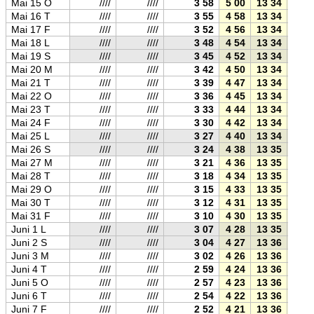
Mai 15 O
////
////
3 58
5 00
13 34
22 0
Mai 16 T
////
////
3 55
4 58
13 34
22 1
Mai 17 F
////
////
3 52
4 56
13 34
22 1
Mai 18 L
////
////
3 48
4 54
13 34
22 1
Mai 19 S
////
////
3 45
4 52
13 34
22 1
Mai 20 M
////
////
3 42
4 50
13 34
22 2
Mai 21 T
////
////
3 39
4 47
13 34
22 2
Mai 22 O
////
////
3 36
4 45
13 34
22 2
Mai 23 T
////
////
3 33
4 44
13 34
22 2
Mai 24 F
////
////
3 30
4 42
13 34
22 2
Mai 25 L
////
////
3 27
4 40
13 34
22 3
Mai 26 S
////
////
3 24
4 38
13 35
22 3
Mai 27 M
////
////
3 21
4 36
13 35
22 3
Mai 28 T
////
////
3 18
4 34
13 35
22 3
Mai 29 O
////
////
3 15
4 33
13 35
22 3
Mai 30 T
////
////
3 12
4 31
13 35
22 4
Mai 31 F
////
////
3 10
4 30
13 35
22 4
Juni 1 L
////
////
3 07
4 28
13 35
22 4
Juni 2 S
////
////
3 04
4 27
13 36
22 4
Juni 3 M
////
////
3 02
4 26
13 36
22 4
Juni 4 T
////
////
2 59
4 24
13 36
22 4
Juni 5 O
////
////
2 57
4 23
13 36
22 5
Juni 6 T
////
////
2 54
4 22
13 36
22 5
Juni 7 F
////
////
2 52
4 21
13 36
22 5