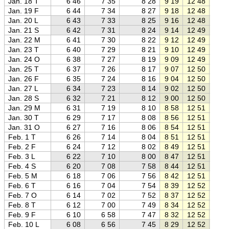
Jan. 18 T
6 46
7 35
8 28
9 19
12 48
16 1
Jan. 19 F
6 44
7 34
8 27
9 18
12 48
16 1
Jan. 20 L
6 43
7 33
8 25
9 16
12 48
16 2
Jan. 21 S
6 42
7 31
8 24
9 14
12 49
16 2
Jan. 22 M
6 41
7 30
8 22
9 12
12 49
16 2
Jan. 23 T
6 40
7 29
8 21
9 10
12 49
16 2
Jan. 24 O
6 38
7 27
8 19
9 09
12 49
16 3
Jan. 25 T
6 37
7 26
8 17
9 07
12 50
16 3
Jan. 26 F
6 35
7 24
8 16
9 04
12 50
16 3
Jan. 27 L
6 34
7 23
8 14
9 02
12 50
16 3
Jan. 28 S
6 32
7 21
8 12
9 00
12 50
16 4
Jan. 29 M
6 31
7 19
8 10
8 58
12 51
16 4
Jan. 30 T
6 29
7 17
8 08
8 56
12 51
16 4
Jan. 31 O
6 27
7 16
8 06
8 54
12 51
16 4
Feb. 1 T
6 26
7 14
8 04
8 51
12 51
16 5
Feb. 2 F
6 24
7 12
8 02
8 49
12 51
16 5
Feb. 3 L
6 22
7 10
8 00
8 47
12 51
16 5
Feb. 4 S
6 20
7 08
7 58
8 44
12 51
16 5
Feb. 5 M
6 18
7 06
7 56
8 42
12 51
17 0
Feb. 6 T
6 16
7 04
7 54
8 39
12 52
17 0
Feb. 7 O
6 14
7 02
7 52
8 37
12 52
17 0
Feb. 8 T
6 12
7 00
7 49
8 34
12 52
17 1
Feb. 9 F
6 10
6 58
7 47
8 32
12 52
17 1
Feb. 10 L
6 08
6 56
7 45
8 29
12 52
17 1