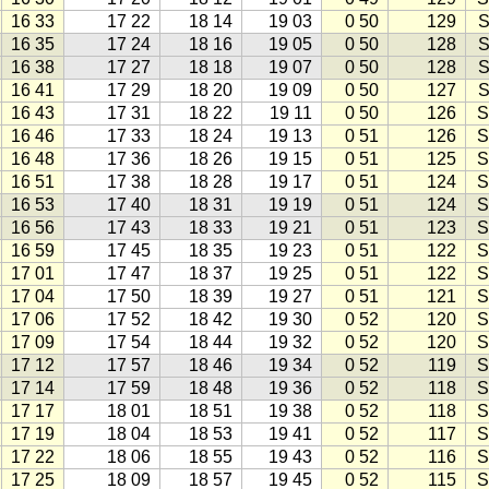
16 33
17 22
18 14
19 03
0 50
129
S
16 35
17 24
18 16
19 05
0 50
128
S
16 38
17 27
18 18
19 07
0 50
128
S
16 41
17 29
18 20
19 09
0 50
127
S
16 43
17 31
18 22
19 11
0 50
126
S
16 46
17 33
18 24
19 13
0 51
126
S
16 48
17 36
18 26
19 15
0 51
125
S
16 51
17 38
18 28
19 17
0 51
124
S
16 53
17 40
18 31
19 19
0 51
124
S
16 56
17 43
18 33
19 21
0 51
123
S
16 59
17 45
18 35
19 23
0 51
122
S
17 01
17 47
18 37
19 25
0 51
122
S
17 04
17 50
18 39
19 27
0 51
121
S
17 06
17 52
18 42
19 30
0 52
120
S
17 09
17 54
18 44
19 32
0 52
120
S
17 12
17 57
18 46
19 34
0 52
119
S
17 14
17 59
18 48
19 36
0 52
118
S
17 17
18 01
18 51
19 38
0 52
118
S
17 19
18 04
18 53
19 41
0 52
117
S
17 22
18 06
18 55
19 43
0 52
116
S
17 25
18 09
18 57
19 45
0 52
115
S