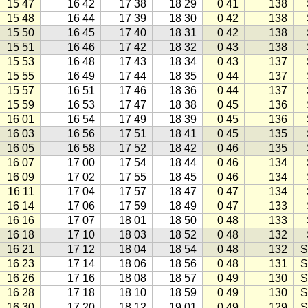
15 47
16 42
17 38
18 29
0 41
138
15 48
16 44
17 39
18 30
0 42
138
15 50
16 45
17 40
18 31
0 42
138
15 51
16 46
17 42
18 32
0 43
138
15 53
16 48
17 43
18 34
0 43
137
15 55
16 49
17 44
18 35
0 44
137
15 57
16 51
17 46
18 36
0 44
137
15 59
16 53
17 47
18 38
0 45
136
16 01
16 54
17 49
18 39
0 45
136
16 03
16 56
17 51
18 41
0 45
135
16 05
16 58
17 52
18 42
0 46
135
16 07
17 00
17 54
18 44
0 46
134
16 09
17 02
17 55
18 45
0 46
134
16 11
17 04
17 57
18 47
0 47
134
16 14
17 06
17 59
18 49
0 47
133
16 16
17 07
18 01
18 50
0 48
133
16 18
17 10
18 03
18 52
0 48
132
16 21
17 12
18 04
18 54
0 48
132
S
16 23
17 14
18 06
18 56
0 48
131
S
16 26
17 16
18 08
18 57
0 49
130
S
16 28
17 18
18 10
18 59
0 49
130
S
16 30
17 20
18 12
19 01
0 49
129
S