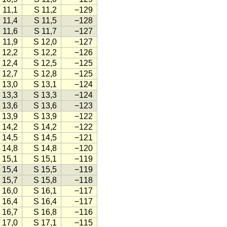
 11,1
S 11,2
−129
 11,4
S 11,5
−128
 11,6
S 11,7
−127
 11,9
S 12,0
−127
 12,2
S 12,2
−126
 12,4
S 12,5
−125
 12,7
S 12,8
−125
 13,0
S 13,1
−124
 13,3
S 13,3
−124
 13,6
S 13,6
−123
 13,9
S 13,9
−122
 14,2
S 14,2
−122
 14,5
S 14,5
−121
 14,8
S 14,8
−120
 15,1
S 15,1
−119
 15,4
S 15,5
−119
 15,7
S 15,8
−118
 16,0
S 16,1
−117
 16,4
S 16,4
−117
 16,7
S 16,8
−116
 17,0
S 17,1
−115