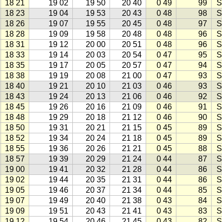
18 21
19 02
19 50
20 40
0 49
99
S
18 23
19 04
19 53
20 43
0 48
98
S
18 26
19 07
19 55
20 45
0 48
97
S
18 28
19 09
19 58
20 48
0 48
96
S
18 31
19 12
20 00
20 51
0 48
96
S
18 33
19 14
20 03
20 54
0 47
95
S
18 35
19 17
20 05
20 57
0 47
94
S
18 38
19 19
20 08
21 00
0 47
93
S
18 40
19 21
20 10
21 03
0 46
93
S
18 43
19 24
20 13
21 06
0 46
92
S
18 45
19 26
20 16
21 09
0 46
91
S
18 48
19 29
20 18
21 12
0 46
90
S
18 50
19 31
20 21
21 15
0 45
89
S
18 52
19 34
20 24
21 18
0 45
89
S
18 55
19 36
20 26
21 21
0 45
88
S
18 57
19 39
20 29
21 24
0 44
87
S
19 00
19 41
20 32
21 28
0 44
86
S
19 02
19 44
20 35
21 31
0 44
86
S
19 05
19 46
20 37
21 34
0 44
85
S
19 07
19 49
20 40
21 38
0 43
84
S
19 09
19 51
20 43
21 41
0 43
83
S
19 12
19 54
20 46
21 45
0 43
82
S