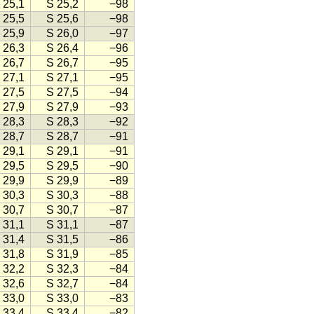
 25,1
S 25,2
−98
 25,5
S 25,6
−98
 25,9
S 26,0
−97
 26,3
S 26,4
−96
 26,7
S 26,7
−95
 27,1
S 27,1
−95
 27,5
S 27,5
−94
 27,9
S 27,9
−93
 28,3
S 28,3
−92
 28,7
S 28,7
−91
 29,1
S 29,1
−91
 29,5
S 29,5
−90
 29,9
S 29,9
−89
 30,3
S 30,3
−88
 30,7
S 30,7
−87
 31,1
S 31,1
−87
 31,4
S 31,5
−86
 31,8
S 31,9
−85
 32,2
S 32,3
−84
 32,6
S 32,7
−84
 33,0
S 33,0
−83
 33,4
S 33,4
−82