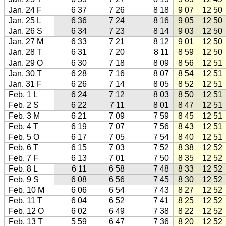
Jan. 24 F
6 37
7 26
8 18
9 07
12 50
Jan. 25 L
6 36
7 24
8 16
9 05
12 50
Jan. 26 S
6 34
7 23
8 14
9 03
12 50
Jan. 27 M
6 33
7 21
8 12
9 01
12 50
Jan. 28 T
6 31
7 20
8 11
8 59
12 50
Jan. 29 O
6 30
7 18
8 09
8 56
12 51
Jan. 30 T
6 28
7 16
8 07
8 54
12 51
Jan. 31 F
6 26
7 14
8 05
8 52
12 51
Feb. 1 L
6 24
7 12
8 03
8 50
12 51
Feb. 2 S
6 22
7 11
8 01
8 47
12 51
Feb. 3 M
6 21
7 09
7 59
8 45
12 51
Feb. 4 T
6 19
7 07
7 56
8 43
12 51
Feb. 5 O
6 17
7 05
7 54
8 40
12 51
Feb. 6 T
6 15
7 03
7 52
8 38
12 52
Feb. 7 F
6 13
7 01
7 50
8 35
12 52
Feb. 8 L
6 11
6 58
7 48
8 33
12 52
Feb. 9 S
6 08
6 56
7 45
8 30
12 52
Feb. 10 M
6 06
6 54
7 43
8 27
12 52
Feb. 11 T
6 04
6 52
7 41
8 25
12 52
Feb. 12 O
6 02
6 49
7 38
8 22
12 52
Feb. 13 T
5 59
6 47
7 36
8 20
12 52