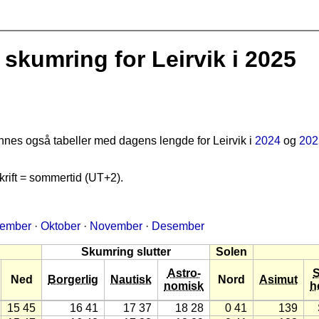
kumring for Leirvik i 2025
finnes også tabeller med dagens lengde for Leirvik i
2024
og
202
rift = sommertid (UT+2).
tember
·
Oktober
·
November
·
Desember
Skumring slutter
Solen
Astro-
Ned
Borgerlig
Nautisk
Nord
Asimut
nomisk
h
15 45
16 41
17 37
18 28
0 41
139