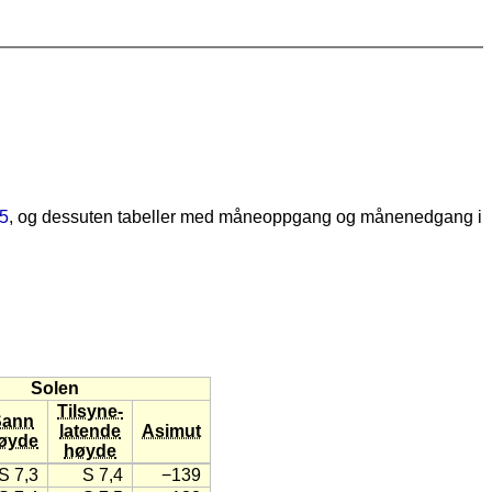
5
, og dessuten tabeller med måneoppgang og månenedgang i
Solen
Tilsyne-
Sann
latende
Asimut
øyde
høyde
S 7,3
S 7,4
−139