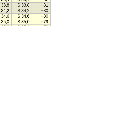
 33,8
S 33,8
−81
 34,2
S 34,2
−80
 34,6
S 34,6
−80
 35,0
S 35,0
−79
 35,3
S 35,4
−78
 35,7
S 35,8
−77
 36,1
S 36,1
−77
 36,5
S 36,5
−76
 36,9
S 36,9
−75
 37,2
S 37,3
−74
 37,6
S 37,6
−73
 38,0
S 38,0
−73
 38,4
S 38,4
−72
 38,7
S 38,7
−71
 39,1
S 39,1
−70
 39,5
S 39,5
−70
 39,8
S 39,8
−69
 40,2
S 40,2
−68
 40,5
S 40,5
−67
 40,9
S 40,9
−67
 41,2
S 41,2
−66