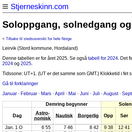
Stjerneskinn.com
Soloppgang, solnedgang og s
<
Tilbake til stedsoversikt for hele Norge
Leirvik (Stord kommune, Hordaland)
Denne tabellen er for året 2025. Se også
tabell for 2024
. Det 
2024
og
2025
.
Tidssone: UT+1. (UT er det samme som GMT.) Klokketid i fet sk
Gå til forklaringer
Januar
·
Februar
·
Mars
·
April
·
Mai
·
Juni
·
Juli
·
August
·
Sep
Demring begynner
Solen
Astro-
Dag
Nautisk
Borgerlig
Opp
Sør
nomisk
Jan. 1 O
6 55
7 46
8 42
9 38
12 41