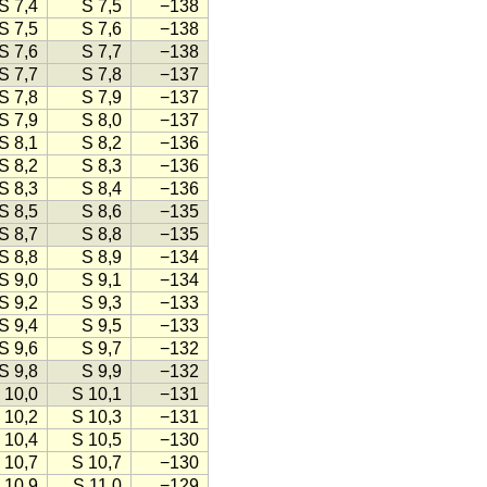
S 7,4
S 7,5
−138
S 7,5
S 7,6
−138
S 7,6
S 7,7
−138
S 7,7
S 7,8
−137
S 7,8
S 7,9
−137
S 7,9
S 8,0
−137
S 8,1
S 8,2
−136
S 8,2
S 8,3
−136
S 8,3
S 8,4
−136
S 8,5
S 8,6
−135
S 8,7
S 8,8
−135
S 8,8
S 8,9
−134
S 9,0
S 9,1
−134
S 9,2
S 9,3
−133
S 9,4
S 9,5
−133
S 9,6
S 9,7
−132
S 9,8
S 9,9
−132
 10,0
S 10,1
−131
 10,2
S 10,3
−131
 10,4
S 10,5
−130
 10,7
S 10,7
−130
 10,9
S 11,0
−129