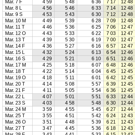
Mar. 7 F
4 59
5 48
6 36
7 17
12 48
Mar. 8 L
4 56
5 46
6 33
7 14
12 48
Mar. 9 S
4 53
5 43
6 30
7 12
12 48
Mar. 10 M
4 49
5 39
6 28
7 09
12 48
Mar. 11 T
4 46
5 36
6 25
7 06
12 47
Mar. 12 O
4 43
5 33
6 22
7 03
12 47
Mar. 13 T
4 39
5 30
6 19
7 00
12 47
Mar. 14 F
4 36
5 27
6 16
6 57
12 47
Mar. 15 L
4 32
5 24
6 13
6 54
12 46
Mar. 16 S
4 29
5 21
6 10
6 51
12 46
Mar. 17 M
4 25
5 18
6 07
6 48
12 46
Mar. 18 T
4 22
5 14
6 04
6 45
12 45
Mar. 19 O
4 18
5 11
6 01
6 42
12 45
Mar. 20 T
4 14
5 08
5 57
6 39
12 45
Mar. 21 F
4 11
5 05
5 54
6 36
12 45
Mar. 22 L
4 07
5 01
5 51
6 33
12 44
Mar. 23 S
4 03
4 58
5 48
6 30
12 44
Mar. 24 M
3 59
4 55
5 45
6 27
12 44
Mar. 25 T
3 55
4 51
5 42
6 24
12 43
Mar. 26 O
3 51
4 48
5 39
6 21
12 43
Mar. 27 T
3 47
4 45
5 36
6 18
12 43
Mar. 28 F
3 43
4 41
5 33
6 15
12 42