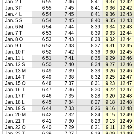
Jan. 2 T
6 55
7 46
8 41
9 37
12 42
Jan. 3 F
6 55
7 45
8 41
9 36
12 42
Jan. 4 L
6 54
7 45
8 41
9 36
12 43
Jan. 5 S
6 54
7 45
8 40
9 35
12 43
Jan. 6 M
6 54
7 44
8 39
9 34
12 43
Jan. 7 T
6 53
7 44
8 39
9 33
12 44
Jan. 8 O
6 53
7 43
8 38
9 32
12 44
Jan. 9 T
6 52
7 43
8 37
9 31
12 45
Jan. 10 F
6 52
7 42
8 36
9 30
12 45
Jan. 11 L
6 51
7 41
8 35
9 29
12 46
Jan. 12 S
6 50
7 40
8 34
9 27
12 46
Jan. 13 M
6 49
7 39
8 33
9 26
12 46
Jan. 14 T
6 49
7 38
8 32
9 25
12 47
Jan. 15 O
6 48
7 37
8 31
9 23
12 47
Jan. 16 T
6 47
7 36
8 30
9 22
12 47
Jan. 17 F
6 46
7 35
8 28
9 20
12 48
Jan. 18 L
6 45
7 34
8 27
9 18
12 48
Jan. 19 S
6 44
7 33
8 26
9 16
12 48
Jan. 20 M
6 42
7 32
8 24
9 15
12 49
Jan. 21 T
6 41
7 30
8 23
9 13
12 49
Jan. 22 O
6 40
7 29
8 21
9 11
12 49
Jan. 23 T
6 39
7 27
8 19
9 09
12 49