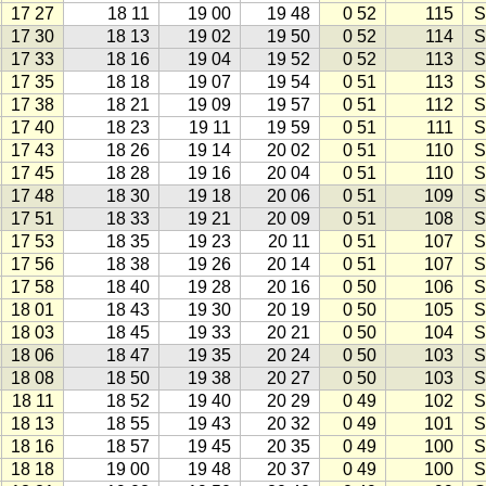
17 27
18 11
19 00
19 48
0 52
115
S
17 30
18 13
19 02
19 50
0 52
114
S
17 33
18 16
19 04
19 52
0 52
113
S
17 35
18 18
19 07
19 54
0 51
113
S
17 38
18 21
19 09
19 57
0 51
112
S
17 40
18 23
19 11
19 59
0 51
111
S
17 43
18 26
19 14
20 02
0 51
110
S
17 45
18 28
19 16
20 04
0 51
110
S
17 48
18 30
19 18
20 06
0 51
109
S
17 51
18 33
19 21
20 09
0 51
108
S
17 53
18 35
19 23
20 11
0 51
107
S
17 56
18 38
19 26
20 14
0 51
107
S
17 58
18 40
19 28
20 16
0 50
106
S
18 01
18 43
19 30
20 19
0 50
105
S
18 03
18 45
19 33
20 21
0 50
104
S
18 06
18 47
19 35
20 24
0 50
103
S
18 08
18 50
19 38
20 27
0 50
103
S
18 11
18 52
19 40
20 29
0 49
102
S
18 13
18 55
19 43
20 32
0 49
101
S
18 16
18 57
19 45
20 35
0 49
100
S
18 18
19 00
19 48
20 37
0 49
100
S