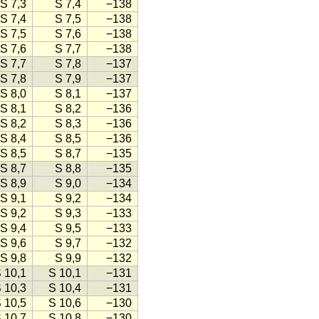
S 7,3
S 7,4
−138
S 7,4
S 7,5
−138
S 7,5
S 7,6
−138
S 7,6
S 7,7
−138
S 7,7
S 7,8
−137
S 7,8
S 7,9
−137
S 8,0
S 8,1
−137
S 8,1
S 8,2
−136
S 8,2
S 8,3
−136
S 8,4
S 8,5
−136
S 8,5
S 8,7
−135
S 8,7
S 8,8
−135
S 8,9
S 9,0
−134
S 9,1
S 9,2
−134
S 9,2
S 9,3
−133
S 9,4
S 9,5
−133
S 9,6
S 9,7
−132
S 9,8
S 9,9
−132
 10,1
S 10,1
−131
 10,3
S 10,4
−131
 10,5
S 10,6
−130
 10,7
S 10,8
−130