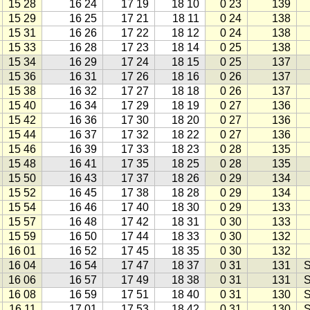
15 28
16 24
17 19
18 10
0 23
139
15 29
16 25
17 21
18 11
0 24
138
15 31
16 26
17 22
18 12
0 24
138
15 33
16 28
17 23
18 14
0 25
138
15 34
16 29
17 24
18 15
0 25
137
15 36
16 31
17 26
18 16
0 26
137
15 38
16 32
17 27
18 18
0 26
137
15 40
16 34
17 29
18 19
0 27
136
15 42
16 36
17 30
18 20
0 27
136
15 44
16 37
17 32
18 22
0 27
136
15 46
16 39
17 33
18 23
0 28
135
15 48
16 41
17 35
18 25
0 28
135
15 50
16 43
17 37
18 26
0 29
134
15 52
16 45
17 38
18 28
0 29
134
15 54
16 46
17 40
18 30
0 29
133
15 57
16 48
17 42
18 31
0 30
133
15 59
16 50
17 44
18 33
0 30
132
16 01
16 52
17 45
18 35
0 30
132
16 04
16 54
17 47
18 37
0 31
131
S
16 06
16 57
17 49
18 38
0 31
131
S
16 08
16 59
17 51
18 40
0 31
130
S
16 11
17 01
17 53
18 42
0 31
130
S