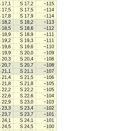
 17,1
S 17,2
−115
 17,5
S 17,5
−114
 17,8
S 17,9
−114
 18,2
S 18,2
−113
 18,5
S 18,6
−112
 18,9
S 18,9
−111
 19,2
S 19,3
−111
 19,6
S 19,6
−110
 19,9
S 20,0
−109
 20,3
S 20,4
−108
 20,7
S 20,7
−108
 21,1
S 21,1
−107
 21,4
S 21,5
−106
 21,8
S 21,8
−105
 22,2
S 22,2
−105
 22,6
S 22,6
−104
 22,9
S 23,0
−103
 23,3
S 23,4
−102
 23,7
S 23,7
−101
 24,1
S 24,1
−101
 24,5
S 24,5
−100