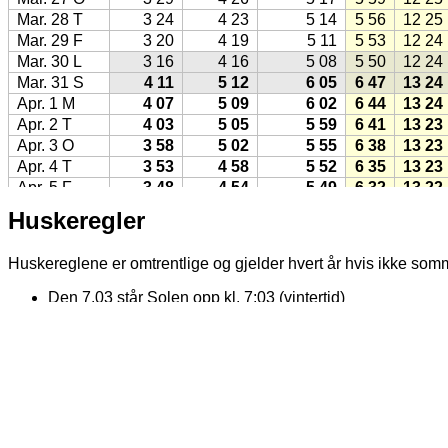
Mar. 28 T
3 24
4 23
5 14
5 56
12 25
Mar. 29 F
3 20
4 19
5 11
5 53
12 24
Mar. 30 L
3 16
4 16
5 08
5 50
12 24
Mar. 31 S
4 11
5 12
6 05
6 47
13 24
Apr. 1 M
4 07
5 09
6 02
6 44
13 24
Apr. 2 T
4 03
5 05
5 59
6 41
13 23
Apr. 3 O
3 58
5 02
5 55
6 38
13 23
Apr. 4 T
3 53
4 58
5 52
6 35
13 23
Apr. 5 F
3 48
4 54
5 49
6 32
13 22
Apr. 6 L
3 44
4 51
5 46
6 29
13 22
Huskeregler
Apr. 7 S
3 39
4 47
5 43
6 26
13 22
Apr. 8 M
3 33
4 43
5 40
6 23
13 22
Huskereglene er omtrentlige og gjelder hvert år hvis ikke so
Apr. 9 T
3 28
4 39
5 36
6 20
13 21
Apr. 10 O
3 22
4 36
5 33
6 17
13 21
Den 7.03 står Solen opp kl. 7:03 (vintertid)
Apr. 11 T
3 17
4 32
5 30
6 15
13 21
Den 5.05 står Solen opp kl. 5:05 (sommertid)
Den 22.05 går Solen ned kl. 22:05 (sommertid)
Apr. 12 F
3 11
4 28
5 27
6 12
13 21
Den 4.06 står Solen opp kl. 4:06 (sommertid)
Apr. 13 L
3 05
4 24
5 23
6 09
13 20
Den 4.07 står Solen opp kl. 4:07 (sommertid)
Apr. 14 S
2 58
4 20
5 20
6 06
13 20
Den 22.07 går Solen ned kl. 22:07 (sommertid)
Apr. 15 M
2 51
4 16
5 17
6 03
13 20
Den 5.08 står Solen opp kl. 5:08 (sommertid)
Apr. 16 T
2 44
4 12
5 14
6 00
13 20
Den 9.12 står Solen opp kl. 9:12 (vintertid)
Apr. 17 O
2 36
4 08
5 11
5 57
13 19
Den 15.12 går Solen ned kl. 15:12 (vintertid)