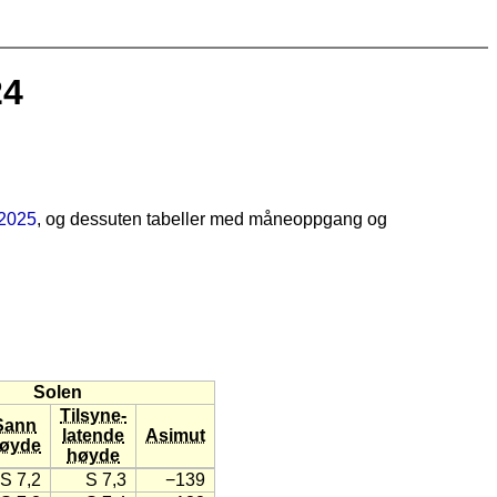
24
2025
, og dessuten tabeller med måneoppgang og
Solen
Tilsyne-
Sann
latende
Asimut
øyde
høyde
S 7,2
S 7,3
−139