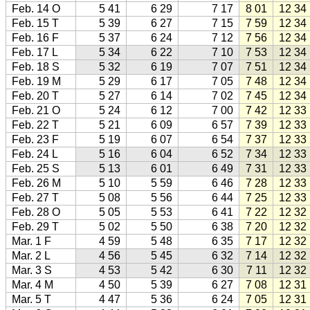
Feb. 14 O
5 41
6 29
7 17
8 01
12 34
Feb. 15 T
5 39
6 27
7 15
7 59
12 34
Feb. 16 F
5 37
6 24
7 12
7 56
12 34
Feb. 17 L
5 34
6 22
7 10
7 53
12 34
Feb. 18 S
5 32
6 19
7 07
7 51
12 34
Feb. 19 M
5 29
6 17
7 05
7 48
12 34
Feb. 20 T
5 27
6 14
7 02
7 45
12 34
Feb. 21 O
5 24
6 12
7 00
7 42
12 33
Feb. 22 T
5 21
6 09
6 57
7 39
12 33
Feb. 23 F
5 19
6 07
6 54
7 37
12 33
Feb. 24 L
5 16
6 04
6 52
7 34
12 33
Feb. 25 S
5 13
6 01
6 49
7 31
12 33
Feb. 26 M
5 10
5 59
6 46
7 28
12 33
Feb. 27 T
5 08
5 56
6 44
7 25
12 33
Feb. 28 O
5 05
5 53
6 41
7 22
12 32
Feb. 29 T
5 02
5 50
6 38
7 20
12 32
Mar. 1 F
4 59
5 48
6 35
7 17
12 32
Mar. 2 L
4 56
5 45
6 32
7 14
12 32
Mar. 3 S
4 53
5 42
6 30
7 11
12 32
Mar. 4 M
4 50
5 39
6 27
7 08
12 31
Mar. 5 T
4 47
5 36
6 24
7 05
12 31