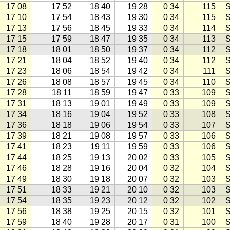
17 08
17 52
18 40
19 28
0 34
115
S
17 10
17 54
18 43
19 30
0 34
115
S
17 13
17 56
18 45
19 33
0 34
114
S
17 15
17 59
18 47
19 35
0 34
113
S
17 18
18 01
18 50
19 37
0 34
112
S
17 21
18 04
18 52
19 40
0 34
112
S
17 23
18 06
18 54
19 42
0 34
111
S
17 26
18 08
18 57
19 45
0 34
110
S
17 28
18 11
18 59
19 47
0 33
109
S
17 31
18 13
19 01
19 49
0 33
109
S
17 34
18 16
19 04
19 52
0 33
108
S
17 36
18 18
19 06
19 54
0 33
107
S
17 39
18 21
19 08
19 57
0 33
106
S
17 41
18 23
19 11
19 59
0 33
106
S
17 44
18 25
19 13
20 02
0 33
105
S
17 46
18 28
19 16
20 04
0 32
104
S
17 49
18 30
19 18
20 07
0 32
103
S
17 51
18 33
19 21
20 10
0 32
103
S
17 54
18 35
19 23
20 12
0 32
102
S
17 56
18 38
19 25
20 15
0 32
101
S
17 59
18 40
19 28
20 17
0 31
100
S