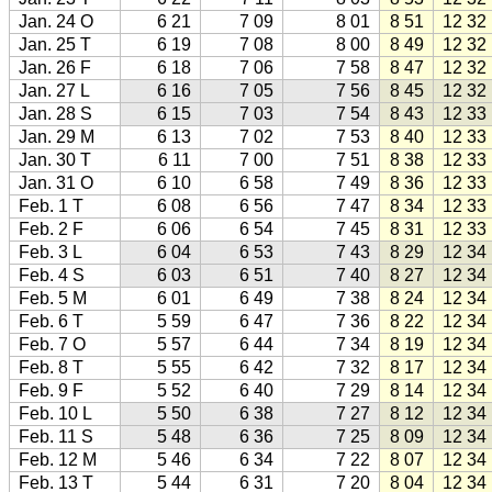
Jan. 24 O
6 21
7 09
8 01
8 51
12 32
Jan. 25 T
6 19
7 08
8 00
8 49
12 32
Jan. 26 F
6 18
7 06
7 58
8 47
12 32
Jan. 27 L
6 16
7 05
7 56
8 45
12 32
Jan. 28 S
6 15
7 03
7 54
8 43
12 33
Jan. 29 M
6 13
7 02
7 53
8 40
12 33
Jan. 30 T
6 11
7 00
7 51
8 38
12 33
Jan. 31 O
6 10
6 58
7 49
8 36
12 33
Feb. 1 T
6 08
6 56
7 47
8 34
12 33
Feb. 2 F
6 06
6 54
7 45
8 31
12 33
Feb. 3 L
6 04
6 53
7 43
8 29
12 34
Feb. 4 S
6 03
6 51
7 40
8 27
12 34
Feb. 5 M
6 01
6 49
7 38
8 24
12 34
Feb. 6 T
5 59
6 47
7 36
8 22
12 34
Feb. 7 O
5 57
6 44
7 34
8 19
12 34
Feb. 8 T
5 55
6 42
7 32
8 17
12 34
Feb. 9 F
5 52
6 40
7 29
8 14
12 34
Feb. 10 L
5 50
6 38
7 27
8 12
12 34
Feb. 11 S
5 48
6 36
7 25
8 09
12 34
Feb. 12 M
5 46
6 34
7 22
8 07
12 34
Feb. 13 T
5 44
6 31
7 20
8 04
12 34