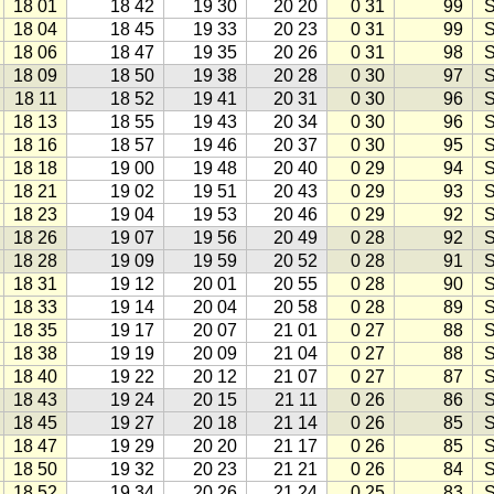
18 01
18 42
19 30
20 20
0 31
99
S
18 04
18 45
19 33
20 23
0 31
99
S
18 06
18 47
19 35
20 26
0 31
98
S
18 09
18 50
19 38
20 28
0 30
97
S
18 11
18 52
19 41
20 31
0 30
96
S
18 13
18 55
19 43
20 34
0 30
96
S
18 16
18 57
19 46
20 37
0 30
95
S
18 18
19 00
19 48
20 40
0 29
94
S
18 21
19 02
19 51
20 43
0 29
93
S
18 23
19 04
19 53
20 46
0 29
92
S
18 26
19 07
19 56
20 49
0 28
92
S
18 28
19 09
19 59
20 52
0 28
91
S
18 31
19 12
20 01
20 55
0 28
90
S
18 33
19 14
20 04
20 58
0 28
89
S
18 35
19 17
20 07
21 01
0 27
88
S
18 38
19 19
20 09
21 04
0 27
88
S
18 40
19 22
20 12
21 07
0 27
87
S
18 43
19 24
20 15
21 11
0 26
86
S
18 45
19 27
20 18
21 14
0 26
85
S
18 47
19 29
20 20
21 17
0 26
85
S
18 50
19 32
20 23
21 21
0 26
84
S
18 52
19 34
20 26
21 24
0 25
83
S