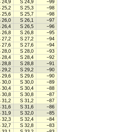
 24,9
S 24,9
−99
 25,2
S 25,3
−98
 25,6
S 25,7
−98
 26,0
S 26,1
−97
 26,4
S 26,5
−96
 26,8
S 26,8
−95
 27,2
S 27,2
−94
 27,6
S 27,6
−94
 28,0
S 28,0
−93
 28,4
S 28,4
−92
 28,8
S 28,8
−91
 29,2
S 29,2
−90
 29,6
S 29,6
−90
 30,0
S 30,0
−89
 30,4
S 30,4
−88
 30,8
S 30,8
−87
 31,2
S 31,2
−87
 31,6
S 31,6
−86
 31,9
S 32,0
−85
 32,3
S 32,4
−84
 32,7
S 32,8
−83
 33,1
S 33,2
−83