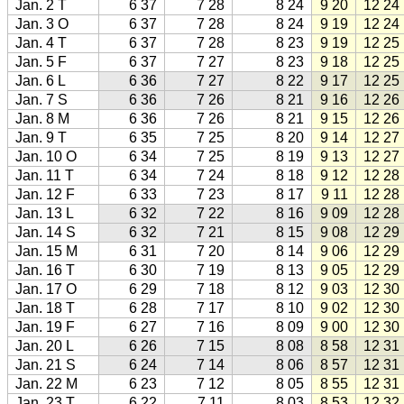
Jan. 2 T
6 37
7 28
8 24
9 20
12 24
Jan. 3 O
6 37
7 28
8 24
9 19
12 24
Jan. 4 T
6 37
7 28
8 23
9 19
12 25
Jan. 5 F
6 37
7 27
8 23
9 18
12 25
Jan. 6 L
6 36
7 27
8 22
9 17
12 25
Jan. 7 S
6 36
7 26
8 21
9 16
12 26
Jan. 8 M
6 36
7 26
8 21
9 15
12 26
Jan. 9 T
6 35
7 25
8 20
9 14
12 27
Jan. 10 O
6 34
7 25
8 19
9 13
12 27
Jan. 11 T
6 34
7 24
8 18
9 12
12 28
Jan. 12 F
6 33
7 23
8 17
9 11
12 28
Jan. 13 L
6 32
7 22
8 16
9 09
12 28
Jan. 14 S
6 32
7 21
8 15
9 08
12 29
Jan. 15 M
6 31
7 20
8 14
9 06
12 29
Jan. 16 T
6 30
7 19
8 13
9 05
12 29
Jan. 17 O
6 29
7 18
8 12
9 03
12 30
Jan. 18 T
6 28
7 17
8 10
9 02
12 30
Jan. 19 F
6 27
7 16
8 09
9 00
12 30
Jan. 20 L
6 26
7 15
8 08
8 58
12 31
Jan. 21 S
6 24
7 14
8 06
8 57
12 31
Jan. 22 M
6 23
7 12
8 05
8 55
12 31
Jan. 23 T
6 22
7 11
8 03
8 53
12 32