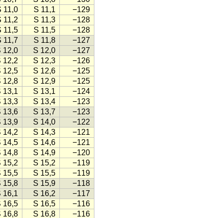
 11,0
S 11,1
−129
 11,2
S 11,3
−128
 11,5
S 11,5
−128
 11,7
S 11,8
−127
 12,0
S 12,0
−127
 12,2
S 12,3
−126
 12,5
S 12,6
−125
 12,8
S 12,9
−125
 13,1
S 13,1
−124
 13,3
S 13,4
−123
 13,6
S 13,7
−123
 13,9
S 14,0
−122
 14,2
S 14,3
−121
 14,5
S 14,6
−121
 14,8
S 14,9
−120
 15,2
S 15,2
−119
 15,5
S 15,5
−119
 15,8
S 15,9
−118
 16,1
S 16,2
−117
 16,5
S 16,5
−116
 16,8
S 16,8
−116