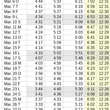
Mar. 6 O
4 44
5 33
6 21
7 02
12 31
Mar. 7 T
4 41
5 30
6 18
6 59
12 31
Mar. 8 F
4 37
5 27
6 15
6 56
12 30
Mar. 9 L
4 34
5 24
6 12
6 53
12 30
Mar. 10 S
4 31
5 21
6 09
6 50
12 30
Mar. 11 M
4 28
5 18
6 06
6 47
12 30
Mar. 12 T
4 24
5 15
6 03
6 44
12 29
Mar. 13 O
4 21
5 12
6 00
6 41
12 29
Mar. 14 T
4 17
5 09
5 57
6 38
12 29
Mar. 15 F
4 14
5 06
5 54
6 35
12 29
Mar. 16 L
4 10
5 02
5 51
6 32
12 28
Mar. 17 S
4 07
4 59
5 48
6 29
12 28
Mar. 18 M
4 03
4 56
5 45
6 26
12 28
Mar. 19 T
4 00
4 53
5 42
6 23
12 27
Mar. 20 O
3 56
4 50
5 39
6 20
12 27
Mar. 21 T
3 52
4 46
5 36
6 17
12 27
Mar. 22 F
3 48
4 43
5 33
6 14
12 27
Mar. 23 L
3 44
4 40
5 30
6 11
12 26
Mar. 24 S
3 41
4 36
5 27
6 08
12 26
Mar. 25 M
3 37
4 33
5 24
6 05
12 26
Mar. 26 T
3 33
4 30
5 21
6 02
12 25
Mar. 27 O
3 29
4 26
5 17
5 59
12 25