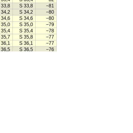
 33,8
S 33,8
−81
 34,2
S 34,2
−80
 34,6
S 34,6
−80
 35,0
S 35,0
−79
 35,4
S 35,4
−78
 35,7
S 35,8
−77
 36,1
S 36,1
−77
 36,5
S 36,5
−76
 36,9
S 36,9
−75
 37,3
S 37,3
−74
 37,6
S 37,7
−73
 38,0
S 38,0
−73
 38,4
S 38,4
−72
 38,7
S 38,8
−71
 39,1
S 39,1
−70
 39,5
S 39,5
−70
 39,8
S 39,8
−69
 40,2
S 40,2
−68
 40,5
S 40,6
−67
 40,9
S 40,9
−67
 41,2
S 41,3
−66