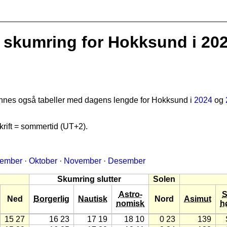
skumring for Hokksund i 20
finnes også tabeller med dagens lengde for Hokksund i
2024
og
rift = sommertid (UT+2).
tember
·
Oktober
·
November
·
Desember
Skumring slutter
Solen
Astro-
S
Ned
Borgerlig
Nautisk
Nord
Asimut
nomisk
h
15 27
16 23
17 19
18 10
0 23
139