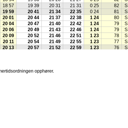
18 57
19 39
20 31
21 31
0 25
82
S
19 59
20 41
21 34
22 35
0 24
81
S
20 01
20 44
21 37
22 38
1 24
80
S
20 04
20 47
21 40
22 42
1 24
79
S
20 06
20 49
21 43
22 46
1 24
79
S
20 09
20 52
21 46
22 51
1 23
78
S
20 11
20 54
21 49
22 55
1 23
77
S
20 13
20 57
21 52
22 59
1 23
76
S
20 16
21 00
21 55
23 03
1 22
75
S
20 18
21 02
21 59
23 08
1 22
75
S
20 21
21 05
22 02
23 13
1 22
74
S
mmertidsordningen opphører.
20 23
21 08
22 05
23 18
1 22
73
S
20 26
21 10
22 08
23 23
1 21
72
S
20 28
21 13
22 12
23 28
1 21
72
S
20 30
21 16
22 15
23 34
1 21
71
S
20 33
21 18
22 18
23 40
1 20
70
S
20 35
21 21
22 22
23 46
1 20
69
S
20 38
21 24
22 25
23 53
1 20
69
S
20 40
21 27
22 29
1 20
68
S
20 43
21 29
22 33
0 00
1 19
67
S
20 45
21 32
22 37
0 08
1 19
66
S