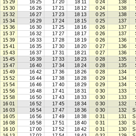
15 29
16 25
17 20
18 11
0 24
138
15 30
16 26
17 21
18 12
0 24
138
15 32
16 27
17 23
18 13
0 25
138
15 34
16 29
17 24
18 15
0 25
137
15 36
16 30
17 25
18 16
0 26
137
15 37
16 32
17 27
18 17
0 26
137
15 39
16 33
17 28
18 19
0 26
136
15 41
16 35
17 30
18 20
0 27
136
15 43
16 37
17 31
18 21
0 27
136
15 45
16 39
17 33
18 23
0 28
135
15 47
16 40
17 34
18 24
0 28
135
15 49
16 42
17 36
18 26
0 28
134
15 52
16 44
17 38
18 28
0 29
134
15 54
16 46
17 40
18 29
0 29
134
15 56
16 48
17 41
18 31
0 30
133
15 58
16 50
17 43
18 33
0 30
133
16 01
16 52
17 45
18 34
0 30
132
16 03
16 54
17 47
18 36
0 30
132
S
16 05
16 56
17 49
18 38
0 31
131
S
16 08
16 58
17 51
18 40
0 31
130
S
16 10
17 00
17 52
18 42
0 31
130
S
16 13
17 02
17 54
18 43
0 32
129
S