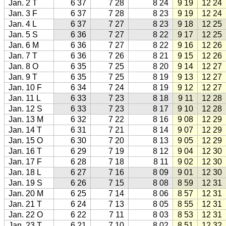
Jan. 2 T
6 37
7 28
8 24
9 19
12 24
Jan. 3 F
6 37
7 28
8 23
9 19
12 24
Jan. 4 L
6 37
7 27
8 23
9 18
12 25
Jan. 5 S
6 36
7 27
8 22
9 17
12 25
Jan. 6 M
6 36
7 27
8 22
9 16
12 26
Jan. 7 T
6 36
7 26
8 21
9 15
12 26
Jan. 8 O
6 35
7 25
8 20
9 14
12 27
Jan. 9 T
6 35
7 25
8 19
9 13
12 27
Jan. 10 F
6 34
7 24
8 19
9 12
12 27
Jan. 11 L
6 33
7 23
8 18
9 11
12 28
Jan. 12 S
6 33
7 23
8 17
9 10
12 28
Jan. 13 M
6 32
7 22
8 16
9 08
12 29
Jan. 14 T
6 31
7 21
8 14
9 07
12 29
Jan. 15 O
6 30
7 20
8 13
9 05
12 29
Jan. 16 T
6 29
7 19
8 12
9 04
12 30
Jan. 17 F
6 28
7 18
8 11
9 02
12 30
Jan. 18 L
6 27
7 16
8 09
9 01
12 30
Jan. 19 S
6 26
7 15
8 08
8 59
12 31
Jan. 20 M
6 25
7 14
8 06
8 57
12 31
Jan. 21 T
6 24
7 13
8 05
8 55
12 31
Jan. 22 O
6 22
7 11
8 03
8 53
12 31
Jan. 23 T
6 21
7 10
8 02
8 51
12 32