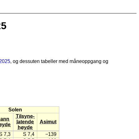
25
2025
, og dessuten tabeller med måneoppgang og
Solen
Tilsyne-
ann
latende
Asimut
øyde
høyde
S 7,3
S 7,4
−139