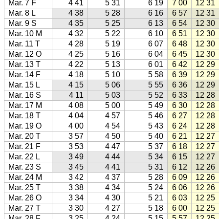
Mar. 7 F
4 41
5 31
6 19
7 00
12 31
Mar. 8 L
4 38
5 28
6 16
6 57
12 31
Mar. 9 S
4 35
5 25
6 13
6 54
12 30
Mar. 10 M
4 32
5 22
6 10
6 51
12 30
Mar. 11 T
4 28
5 19
6 07
6 48
12 30
Mar. 12 O
4 25
5 16
6 04
6 45
12 30
Mar. 13 T
4 22
5 13
6 01
6 42
12 29
Mar. 14 F
4 18
5 10
5 58
6 39
12 29
Mar. 15 L
4 15
5 06
5 55
6 36
12 29
Mar. 16 S
4 11
5 03
5 52
6 33
12 28
Mar. 17 M
4 08
5 00
5 49
6 30
12 28
Mar. 18 T
4 04
4 57
5 46
6 27
12 28
Mar. 19 O
4 00
4 54
5 43
6 24
12 28
Mar. 20 T
3 57
4 50
5 40
6 21
12 27
Mar. 21 F
3 53
4 47
5 37
6 18
12 27
Mar. 22 L
3 49
4 44
5 34
6 15
12 27
Mar. 23 S
3 45
4 41
5 31
6 12
12 26
Mar. 24 M
3 42
4 37
5 28
6 09
12 26
Mar. 25 T
3 38
4 34
5 24
6 06
12 26
Mar. 26 O
3 34
4 30
5 21
6 03
12 25
Mar. 27 T
3 30
4 27
5 18
6 00
12 25
Mar. 28 F
3 25
4 24
5 15
5 57
12 25