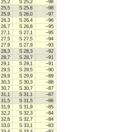
 25,2
S 25,2
−98
 25,5
S 25,6
−98
 25,9
S 26,0
−97
 26,3
S 26,4
−96
 26,7
S 26,8
−95
 27,1
S 27,1
−95
 27,5
S 27,5
−94
 27,9
S 27,9
−93
 28,3
S 28,3
−92
 28,7
S 28,7
−91
 29,1
S 29,1
−91
 29,5
S 29,5
−90
 29,9
S 29,9
−89
 30,3
S 30,3
−88
 30,7
S 30,7
−87
 31,1
S 31,1
−87
 31,5
S 31,5
−86
 31,9
S 31,9
−85
 32,2
S 32,3
−84
 32,6
S 32,7
−84
 33,0
S 33,1
−83
 33,4
S 33,4
−82