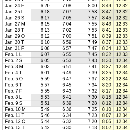
Jan. 24 F
6 20
7 08
8 00
8 49
12 32
Jan. 25 L
6 18
7 07
7 58
8 47
12 32
Jan. 26 S
6 17
7 05
7 57
8 45
12 32
Jan. 27 M
6 15
7 04
7 55
8 43
12 33
Jan. 28 T
6 13
7 02
7 53
8 41
12 33
Jan. 29 O
6 12
7 00
7 51
8 39
12 33
Jan. 30 T
6 10
6 59
7 49
8 37
12 33
Jan. 31 F
6 08
6 57
7 47
8 34
12 33
Feb. 1 L
6 07
6 55
7 45
8 32
12 33
Feb. 2 S
6 05
6 53
7 43
8 30
12 34
Feb. 3 M
6 03
6 51
7 41
8 27
12 34
Feb. 4 T
6 01
6 49
7 39
8 25
12 34
Feb. 5 O
5 59
6 47
7 37
8 22
12 34
Feb. 6 T
5 57
6 45
7 34
8 20
12 34
Feb. 7 F
5 55
6 43
7 32
8 17
12 34
Feb. 8 L
5 53
6 41
7 30
8 15
12 34
Feb. 9 S
5 51
6 39
7 28
8 12
12 34
Feb. 10 M
5 49
6 36
7 25
8 10
12 34
Feb. 11 T
5 46
6 34
7 23
8 07
12 34
Feb. 12 O
5 44
6 32
7 20
8 05
12 34
Feb. 13 T
5 42
6 30
7 18
8 02
12 34