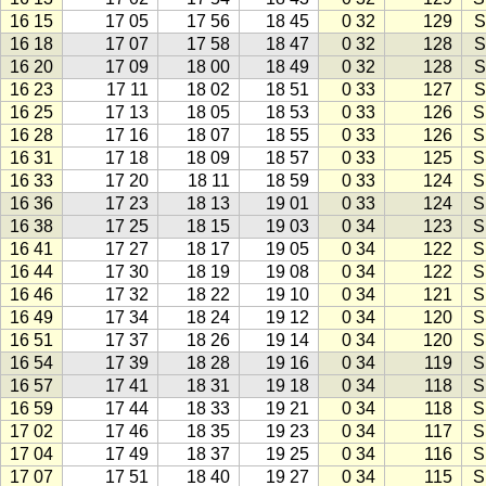
16 15
17 05
17 56
18 45
0 32
129
S
16 18
17 07
17 58
18 47
0 32
128
S
16 20
17 09
18 00
18 49
0 32
128
S
16 23
17 11
18 02
18 51
0 33
127
S
16 25
17 13
18 05
18 53
0 33
126
S
16 28
17 16
18 07
18 55
0 33
126
S
16 31
17 18
18 09
18 57
0 33
125
S
16 33
17 20
18 11
18 59
0 33
124
S
16 36
17 23
18 13
19 01
0 33
124
S
16 38
17 25
18 15
19 03
0 34
123
S
16 41
17 27
18 17
19 05
0 34
122
S
16 44
17 30
18 19
19 08
0 34
122
S
16 46
17 32
18 22
19 10
0 34
121
S
16 49
17 34
18 24
19 12
0 34
120
S
16 51
17 37
18 26
19 14
0 34
120
S
16 54
17 39
18 28
19 16
0 34
119
S
16 57
17 41
18 31
19 18
0 34
118
S
16 59
17 44
18 33
19 21
0 34
118
S
17 02
17 46
18 35
19 23
0 34
117
S
17 04
17 49
18 37
19 25
0 34
116
S
17 07
17 51
18 40
19 27
0 34
115
S