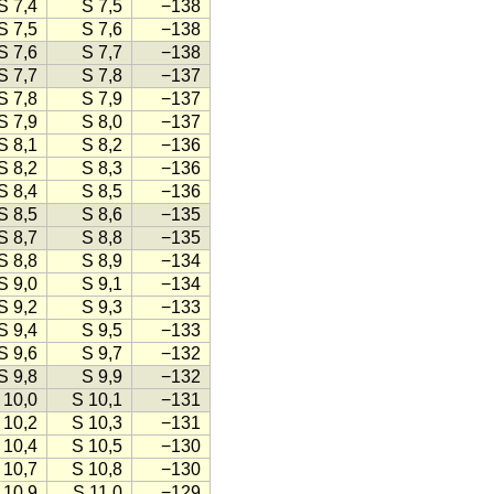
S 7,4
S 7,5
−138
S 7,5
S 7,6
−138
S 7,6
S 7,7
−138
S 7,7
S 7,8
−137
S 7,8
S 7,9
−137
S 7,9
S 8,0
−137
S 8,1
S 8,2
−136
S 8,2
S 8,3
−136
S 8,4
S 8,5
−136
S 8,5
S 8,6
−135
S 8,7
S 8,8
−135
S 8,8
S 8,9
−134
S 9,0
S 9,1
−134
S 9,2
S 9,3
−133
S 9,4
S 9,5
−133
S 9,6
S 9,7
−132
S 9,8
S 9,9
−132
 10,0
S 10,1
−131
 10,2
S 10,3
−131
 10,4
S 10,5
−130
 10,7
S 10,8
−130
 10,9
S 11,0
−129