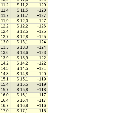
 11,2
S 11,2
−129
 11,4
S 11,5
−128
 11,7
S 11,7
−127
 11,9
S 12,0
−127
 12,2
S 12,2
−126
 12,4
S 12,5
−125
 12,7
S 12,8
−125
 13,0
S 13,1
−124
 13,3
S 13,3
−124
 13,6
S 13,6
−123
 13,9
S 13,9
−122
 14,2
S 14,2
−122
 14,5
S 14,5
−121
 14,8
S 14,8
−120
 15,1
S 15,1
−119
 15,4
S 15,5
−119
 15,7
S 15,8
−118
 16,0
S 16,1
−117
 16,4
S 16,4
−117
 16,7
S 16,8
−116
 17,0
S 17,1
−115