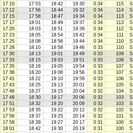
17 10
17 53
18 42
19 30
0 34
115
S
17 12
17 56
18 44
19 32
0 34
114
S
17 15
17 58
18 47
19 34
0 34
113
S
17 17
18 01
18 49
19 37
0 34
113
S
17 20
18 03
18 51
19 39
0 34
112
S
17 23
18 05
18 54
19 42
0 34
111
S
17 25
18 08
18 56
19 44
0 34
110
S
17 28
18 10
18 58
19 46
0 33
110
S
17 30
18 13
19 01
19 49
0 33
109
S
17 33
18 15
19 03
19 51
0 33
108
S
17 35
18 18
19 05
19 54
0 33
107
S
17 38
18 20
19 08
19 56
0 33
107
S
17 41
18 22
19 10
19 59
0 33
106
S
17 43
18 25
19 13
20 01
0 33
105
S
17 46
18 27
19 15
20 04
0 32
104
S
17 48
18 30
19 17
20 06
0 32
103
S
17 51
18 32
19 20
20 09
0 32
103
S
17 53
18 35
19 22
20 12
0 32
102
S
17 56
18 37
19 25
20 14
0 32
101
S
17 58
18 39
19 27
20 17
0 31
100
S
18 01
18 42
19 30
20 19
0 31
100
S