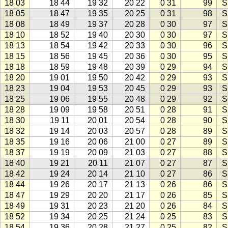
18 03
18 44
19 32
20 22
0 31
99
S
18 05
18 47
19 35
20 25
0 31
98
S
18 08
18 49
19 37
20 28
0 30
97
S
18 10
18 52
19 40
20 30
0 30
97
S
18 13
18 54
19 42
20 33
0 30
96
S
18 15
18 56
19 45
20 36
0 30
95
S
18 18
18 59
19 48
20 39
0 29
94
S
18 20
19 01
19 50
20 42
0 29
93
S
18 23
19 04
19 53
20 45
0 29
93
S
18 25
19 06
19 55
20 48
0 29
92
S
18 28
19 09
19 58
20 51
0 28
91
S
18 30
19 11
20 01
20 54
0 28
90
S
18 32
19 14
20 03
20 57
0 28
89
S
18 35
19 16
20 06
21 00
0 27
89
S
18 37
19 19
20 09
21 03
0 27
88
S
18 40
19 21
20 11
21 07
0 27
87
S
18 42
19 24
20 14
21 10
0 27
86
S
18 44
19 26
20 17
21 13
0 26
86
S
18 47
19 29
20 20
21 17
0 26
85
S
18 49
19 31
20 23
21 20
0 26
84
S
18 52
19 34
20 25
21 24
0 25
83
S
18 54
19 36
20 28
21 27
0 25
82
S