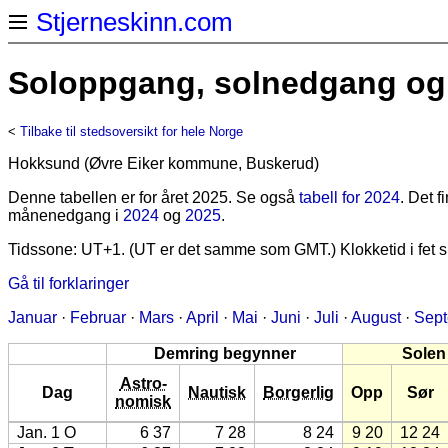
Stjerneskinn.com
Soloppgang, solnedgang og 
<
Tilbake til stedsoversikt for hele Norge
Hokksund (Øvre Eiker kommune, Buskerud)
Denne tabellen er for året 2025. Se også
tabell for 2024
. Det 
månenedgang i
2024
og
2025
.
Tidssone: UT+1. (UT er det samme som GMT.) Klokketid i fet sk
Gå til forklaringer
Januar
·
Februar
·
Mars
·
April
·
Mai
·
Juni
·
Juli
·
August
·
Sep
Demring begynner
Solen
Astro-
Dag
Nautisk
Borgerlig
Opp
Sør
nomisk
Jan. 1 O
6 37
7 28
8 24
9 20
12 24