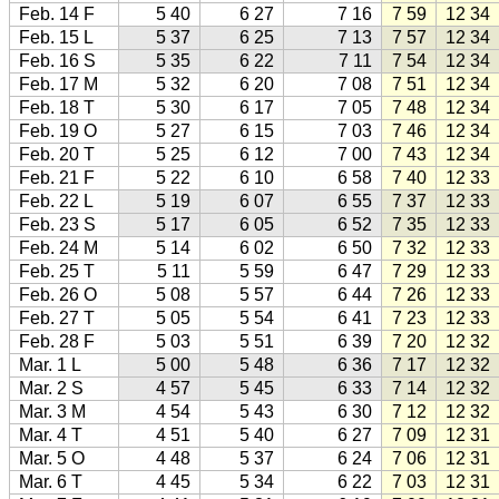
Feb. 14 F
5 40
6 27
7 16
7 59
12 34
Feb. 15 L
5 37
6 25
7 13
7 57
12 34
Feb. 16 S
5 35
6 22
7 11
7 54
12 34
Feb. 17 M
5 32
6 20
7 08
7 51
12 34
Feb. 18 T
5 30
6 17
7 05
7 48
12 34
Feb. 19 O
5 27
6 15
7 03
7 46
12 34
Feb. 20 T
5 25
6 12
7 00
7 43
12 34
Feb. 21 F
5 22
6 10
6 58
7 40
12 33
Feb. 22 L
5 19
6 07
6 55
7 37
12 33
Feb. 23 S
5 17
6 05
6 52
7 35
12 33
Feb. 24 M
5 14
6 02
6 50
7 32
12 33
Feb. 25 T
5 11
5 59
6 47
7 29
12 33
Feb. 26 O
5 08
5 57
6 44
7 26
12 33
Feb. 27 T
5 05
5 54
6 41
7 23
12 33
Feb. 28 F
5 03
5 51
6 39
7 20
12 32
Mar. 1 L
5 00
5 48
6 36
7 17
12 32
Mar. 2 S
4 57
5 45
6 33
7 14
12 32
Mar. 3 M
4 54
5 43
6 30
7 12
12 32
Mar. 4 T
4 51
5 40
6 27
7 09
12 31
Mar. 5 O
4 48
5 37
6 24
7 06
12 31
Mar. 6 T
4 45
5 34
6 22
7 03
12 31