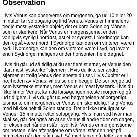
Observation
Hvis Venus kan observeres om morgenen, gå ud 10 eller 20
minutter før solopgang og find Venus. Venus er himmelens
tredje mest lysstærke objekt, det er bare Solen og Månen
som er stærkere. Når Venus er morgenstjerne, er den
vanligvis synlig i nordøst, øst eller sydøst. I Nordnorge kan
den også være i nord. I Sydnorge kan den om vinteren være i
syd. I Nordnorge kan den om vinteren være i syd, og lavere
end i Sydnorge, muligens under horisonten hele døgnet.
Hvis du går ud så tidlig at du ser flere stjerner, er Venus den
klart mest lysstærke "stjernen". Hvis du ikke ser andre
stjerner, er trolig Venus den eneste du ser. Hvis Jupiter er i
nærheden av Venus, vil du se dem begge. De ser begge ud
som lysstærke stjerner, men Venus er mest lysstærk. Hvis du
ikke finner Venus, kan du forsøge igen næste morgen og gå
ud tidligere. Hvis du går ud ved begynnelsen af borgerligt
tusmørke om morgenen, er Venus umiskendelig. Følg Venus
med blikket helt til Solen står op. Det er ikke umuligt at se
Venus i 15 minutter efter solopgang. Hvis man ved hvor man
skal se, går det også an at se Venus til andre tider om dagen,
for eksempel når den står i syd. Når Venus er morgenstjerne
om høsten, eller aftenstjerne om våren, står den højt på
himmelen når den står i syd. Så med tanke på dette kan nok