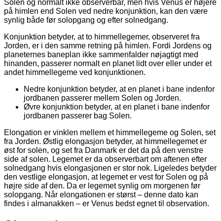
Solen og normalt ikke observerbar, men hvis Venus er højere
på himlen end Solen ved nedre konjunktion, kan den være
synlig både før solopgang og efter solnedgang.
Konjunktion betyder, at to himmellegemer, observeret fra
Jorden, er i den samme retning på himlen. Fordi Jordens og
planeternes baneplan ikke sammenfalder nøjagtigt med
hinanden, passerer normalt en planet lidt over eller under et
andet himmellegeme ved konjunktionen.
Nedre konjunktion betyder, at en planet i bane indenfor
jordbanen passerer mellem Solen og Jorden.
Øvre konjunktion betyder, at en planet i bane indenfor
jordbanen passerer bag Solen.
Elongation er vinklen mellem et himmellegeme og Solen, set
fra Jorden. Østlig elongasjon betyder, at himmellegemet er
øst for solen, og set fra Danmark er det da på den venstre
side af solen. Legemet er da observerbart om aftenen efter
solnedgang hvis elongasjonen er stor nok. Ligeledes betyder
den vestlige elongasjon, at legemet er vest for Solen og på
højre side af den. Da er legemet synlig om morgenen før
solopgang. Når elongationen er størst – denne dato kan
findes i almanakken – er Venus bedst egnet til observation.