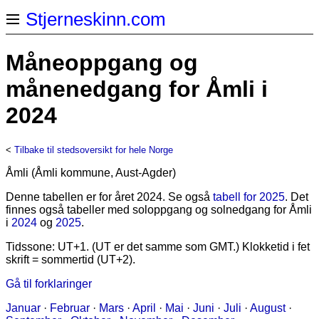
Stjerneskinn.com
Måneoppgang og
månenedgang for Åmli i
2024
<
Tilbake til stedsoversikt for hele Norge
Åmli (Åmli kommune, Aust-Agder)
Denne tabellen er for året 2024. Se også
tabell for 2025
. Det
finnes også tabeller med soloppgang og solnedgang for Åmli
i
2024
og
2025
.
Tidssone: UT+1. (UT er det samme som GMT.) Klokketid i fet
skrift = sommertid (UT+2).
Gå til forklaringer
Januar
·
Februar
·
Mars
·
April
·
Mai
·
Juni
·
Juli
·
August
·