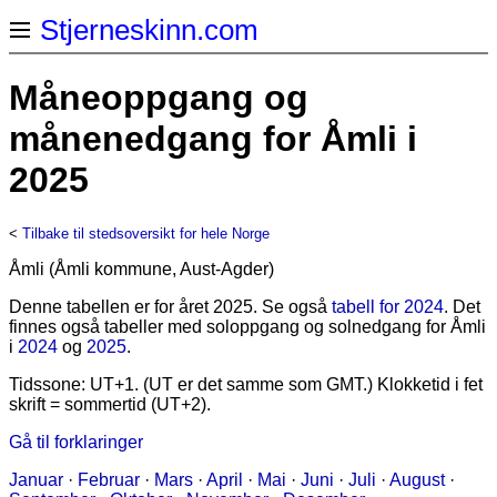
Stjerneskinn.com
Måneoppgang og
månenedgang for Åmli i
2025
<
Tilbake til stedsoversikt for hele Norge
Åmli (Åmli kommune, Aust-Agder)
Denne tabellen er for året 2025. Se også
tabell for 2024
. Det
finnes også tabeller med soloppgang og solnedgang for Åmli
i
2024
og
2025
.
Tidssone: UT+1. (UT er det samme som GMT.) Klokketid i fet
skrift = sommertid (UT+2).
Gå til forklaringer
Januar
·
Februar
·
Mars
·
April
·
Mai
·
Juni
·
Juli
·
August
·