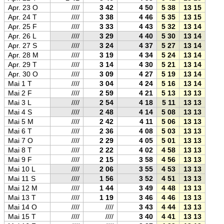
Apr. 23 O
////
3 42
4 50
5 38
13 15
20 5
Apr. 24 T
////
3 38
4 46
5 35
13 15
20 5
Apr. 25 F
////
3 33
4 43
5 32
13 14
20 5
Apr. 26 L
////
3 29
4 40
5 30
13 14
21 0
Apr. 27 S
////
3 24
4 37
5 27
13 14
21 0
Apr. 28 M
////
3 19
4 34
5 24
13 14
21 0
Apr. 29 T
////
3 14
4 30
5 21
13 14
21 0
Apr. 30 O
////
3 09
4 27
5 19
13 14
21 1
Mai 1 T
////
3 04
4 24
5 16
13 14
21 1
Mai 2 F
////
2 59
4 21
5 13
13 13
21 1
Mai 3 L
////
2 54
4 18
5 11
13 13
21 1
Mai 4 S
////
2 48
4 14
5 08
13 13
21 2
Mai 5 M
////
2 42
4 11
5 06
13 13
21 2
Mai 6 T
////
2 36
4 08
5 03
13 13
21 2
Mai 7 O
////
2 29
4 05
5 01
13 13
21 2
Mai 8 T
////
2 22
4 02
4 58
13 13
21 3
Mai 9 F
////
2 15
3 58
4 56
13 13
21 3
Mai 10 L
////
2 06
3 55
4 53
13 13
21 3
Mai 11 S
////
1 56
3 52
4 51
13 13
21 3
Mai 12 M
////
1 44
3 49
4 48
13 13
21 3
Mai 13 T
////
1 19
3 46
4 46
13 13
21 4
Mai 14 O
////
////
3 43
4 44
13 13
21 4
Mai 15 T
////
////
3 40
4 41
13 13
21 4