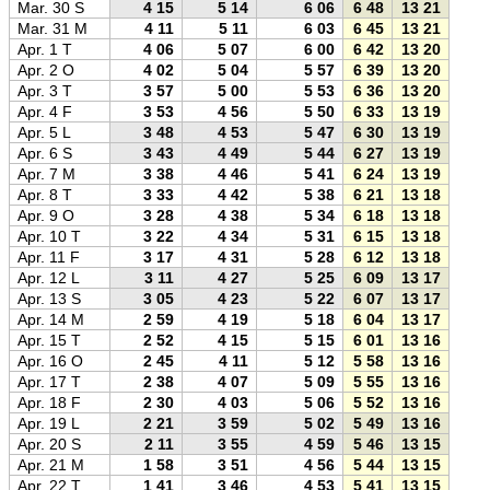
Mar. 30 S
4 15
5 14
6 06
6 48
13 21
19 5
Mar. 31 M
4 11
5 11
6 03
6 45
13 21
19 5
Apr. 1 T
4 06
5 07
6 00
6 42
13 20
20 0
Apr. 2 O
4 02
5 04
5 57
6 39
13 20
20 0
Apr. 3 T
3 57
5 00
5 53
6 36
13 20
20 0
Apr. 4 F
3 53
4 56
5 50
6 33
13 19
20 0
Apr. 5 L
3 48
4 53
5 47
6 30
13 19
20 1
Apr. 6 S
3 43
4 49
5 44
6 27
13 19
20 1
Apr. 7 M
3 38
4 46
5 41
6 24
13 19
20 1
Apr. 8 T
3 33
4 42
5 38
6 21
13 18
20 1
Apr. 9 O
3 28
4 38
5 34
6 18
13 18
20 1
Apr. 10 T
3 22
4 34
5 31
6 15
13 18
20 2
Apr. 11 F
3 17
4 31
5 28
6 12
13 18
20 2
Apr. 12 L
3 11
4 27
5 25
6 09
13 17
20 2
Apr. 13 S
3 05
4 23
5 22
6 07
13 17
20 2
Apr. 14 M
2 59
4 19
5 18
6 04
13 17
20 3
Apr. 15 T
2 52
4 15
5 15
6 01
13 16
20 3
Apr. 16 O
2 45
4 11
5 12
5 58
13 16
20 3
Apr. 17 T
2 38
4 07
5 09
5 55
13 16
20 3
Apr. 18 F
2 30
4 03
5 06
5 52
13 16
20 4
Apr. 19 L
2 21
3 59
5 02
5 49
13 16
20 4
Apr. 20 S
2 11
3 55
4 59
5 46
13 15
20 4
Apr. 21 M
1 58
3 51
4 56
5 44
13 15
20 4
Apr. 22 T
1 41
3 46
4 53
5 41
13 15
20 5