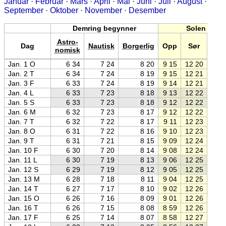
Januar
·
Februar
·
Mars
·
April
·
Mai
·
Juni
·
Juli
·
August
·
September
·
Oktober
·
November
·
Desember
Demring begynner
Solen
Astro-
Dag
Nautisk
Borgerlig
Opp
Sør
Ne
nomisk
Jan. 1 O
6 34
7 24
8 20
9 15
12 20
15 2
Jan. 2 T
6 34
7 24
8 19
9 15
12 21
15 2
Jan. 3 F
6 33
7 24
8 19
9 14
12 21
15 2
Jan. 4 L
6 33
7 23
8 18
9 13
12 22
15 3
Jan. 5 S
6 33
7 23
8 18
9 12
12 22
15 3
Jan. 6 M
6 32
7 23
8 17
9 12
12 22
15 3
Jan. 7 T
6 32
7 22
8 17
9 11
12 23
15 3
Jan. 8 O
6 31
7 22
8 16
9 10
12 23
15 3
Jan. 9 T
6 31
7 21
8 15
9 09
12 24
15 3
Jan. 10 F
6 30
7 20
8 14
9 08
12 24
15 4
Jan. 11 L
6 30
7 19
8 13
9 06
12 25
15 4
Jan. 12 S
6 29
7 19
8 12
9 05
12 25
15 4
Jan. 13 M
6 28
7 18
8 11
9 04
12 25
15 4
Jan. 14 T
6 27
7 17
8 10
9 02
12 26
15 5
Jan. 15 O
6 26
7 16
8 09
9 01
12 26
15 5
Jan. 16 T
6 26
7 15
8 08
8 59
12 26
15 5
Jan. 17 F
6 25
7 14
8 07
8 58
12 27
15 5