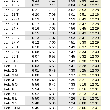
Jan. 18 L
6 23
7 13
8 05
8 56
12 27
15 5
Jan. 19 S
6 22
7 11
8 04
8 54
12 27
16 0
Jan. 20 M
6 21
7 10
8 02
8 53
12 28
16 0
Jan. 21 T
6 20
7 09
8 01
8 51
12 28
16 0
Jan. 22 O
6 19
7 07
7 59
8 49
12 28
16 0
Jan. 23 T
6 17
7 06
7 58
8 47
12 28
16 1
Jan. 24 F
6 16
7 05
7 56
8 45
12 29
16 1
Jan. 25 L
6 15
7 03
7 54
8 43
12 29
16 1
Jan. 26 S
6 13
7 02
7 53
8 41
12 29
16 1
Jan. 27 M
6 12
7 00
7 51
8 39
12 29
16 2
Jan. 28 T
6 10
6 58
7 49
8 37
12 29
16 2
Jan. 29 O
6 08
6 57
7 47
8 34
12 30
16 2
Jan. 30 T
6 07
6 55
7 45
8 32
12 30
16 2
Jan. 31 F
6 05
6 53
7 43
8 30
12 30
16 3
Feb. 1 L
6 03
6 51
7 41
8 28
12 30
16 3
Feb. 2 S
6 01
6 49
7 39
8 25
12 30
16 3
Feb. 3 M
6 00
6 47
7 37
8 23
12 30
16 3
Feb. 4 T
5 58
6 45
7 35
8 21
12 30
16 4
Feb. 5 O
5 56
6 43
7 33
8 18
12 31
16 4
Feb. 6 T
5 54
6 41
7 31
8 16
12 31
16 4
Feb. 7 F
5 52
6 39
7 28
8 13
12 31
16 4
Feb. 8 L
5 50
6 37
7 26
8 11
12 31
16 5
Feb. 9 S
5 48
6 35
7 24
8 08
12 31
16 5
Feb. 10 M
5 45
6 33
7 21
8 06
12 31
16 5