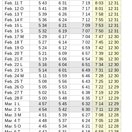
Feb. 11 T
5 43
6 31
7 19
8 03
12 31
16 5
Feb. 12 O
5 41
6 28
7 17
8 01
12 31
17 0
Feb. 13 T
5 39
6 26
7 14
7 58
12 31
17 0
Feb. 14 F
5 36
6 24
7 12
7 55
12 31
17 0
Feb. 15 L
5 34
6 21
7 09
7 53
12 31
17 1
Feb. 16 S
5 32
6 19
7 07
7 50
12 31
17 1
Feb. 17 M
5 29
6 17
7 04
7 47
12 30
17 1
Feb. 18 T
5 27
6 14
7 02
7 45
12 30
17 1
Feb. 19 O
5 24
6 12
6 59
7 42
12 30
17 2
Feb. 20 T
5 21
6 09
6 57
7 39
12 30
17 2
Feb. 21 F
5 19
6 06
6 54
7 36
12 30
17 2
Feb. 22 L
5 16
6 04
6 51
7 34
12 30
17 2
Feb. 23 S
5 14
6 01
6 49
7 31
12 30
17 3
Feb. 24 M
5 11
5 59
6 46
7 28
12 30
17 3
Feb. 25 T
5 08
5 56
6 43
7 25
12 30
17 3
Feb. 26 O
5 05
5 53
6 41
7 22
12 29
17 3
Feb. 27 T
5 02
5 51
6 38
7 19
12 29
17 4
Feb. 28 F
5 00
5 48
6 35
7 17
12 29
17 4
Mar. 1 L
4 57
5 45
6 32
7 14
12 29
17 4
Mar. 2 S
4 54
5 42
6 30
7 11
12 29
17 4
Mar. 3 M
4 51
5 39
6 27
7 08
12 28
17 5
Mar. 4 T
4 48
5 37
6 24
7 05
12 28
17 5
Mar. 5 O
4 45
5 34
6 21
7 02
12 28
17 5
Mar. 6 T
4 42
5 31
6 18
6 59
12 28
17 5