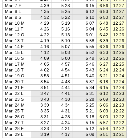
Mar. 7 F
4 39
5 28
6 15
6 56
12 27
18 0
Mar. 8 L
4 35
5 25
6 12
6 53
12 27
18 0
Mar. 9 S
4 32
5 22
6 10
6 50
12 27
18 0
Mar. 10 M
4 29
5 19
6 07
6 48
12 27
18 0
Mar. 11 T
4 26
5 16
6 04
6 45
12 26
18 1
Mar. 12 O
4 22
5 13
6 01
6 42
12 26
18 1
Mar. 13 T
4 19
5 10
5 58
6 39
12 26
18 1
Mar. 14 F
4 16
5 07
5 55
6 36
12 26
18 1
Mar. 15 L
4 12
5 03
5 52
6 33
12 25
18 1
Mar. 16 S
4 09
5 00
5 49
6 30
12 25
18 2
Mar. 17 M
4 05
4 57
5 46
6 27
12 25
18 2
Mar. 18 T
4 02
4 54
5 43
6 24
12 24
18 2
Mar. 19 O
3 58
4 51
5 40
6 21
12 24
18 2
Mar. 20 T
3 54
4 48
5 37
6 18
12 24
18 3
Mar. 21 F
3 51
4 44
5 34
6 15
12 24
18 3
Mar. 22 L
3 47
4 41
5 31
6 12
12 23
18 3
Mar. 23 S
3 43
4 38
5 28
6 09
12 23
18 3
Mar. 24 M
3 39
4 34
5 25
6 06
12 23
18 4
Mar. 25 T
3 35
4 31
5 21
6 03
12 22
18 4
Mar. 26 O
3 31
4 28
5 18
6 00
12 22
18 4
Mar. 27 T
3 27
4 24
5 15
5 57
12 22
18 4
Mar. 28 F
3 23
4 21
5 12
5 54
12 22
18 5
Mar. 29 L
3 19
4 17
5 09
5 51
12 21
18 5