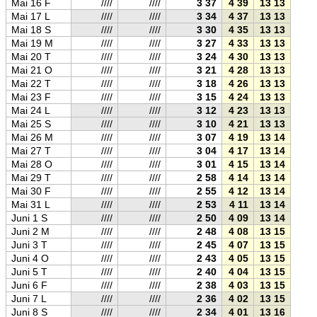
Mai 16 F
////
////
3 37
4 39
13 13
21 4
Mai 17 L
////
////
3 34
4 37
13 13
21 5
Mai 18 S
////
////
3 30
4 35
13 13
21 5
Mai 19 M
////
////
3 27
4 33
13 13
21 5
Mai 20 T
////
////
3 24
4 30
13 13
21 5
Mai 21 O
////
////
3 21
4 28
13 13
21 5
Mai 22 T
////
////
3 18
4 26
13 13
22 0
Mai 23 F
////
////
3 15
4 24
13 13
22 0
Mai 24 L
////
////
3 12
4 23
13 13
22 0
Mai 25 S
////
////
3 10
4 21
13 13
22 0
Mai 26 M
////
////
3 07
4 19
13 14
22 1
Mai 27 T
////
////
3 04
4 17
13 14
22 1
Mai 28 O
////
////
3 01
4 15
13 14
22 1
Mai 29 T
////
////
2 58
4 14
13 14
22 1
Mai 30 F
////
////
2 55
4 12
13 14
22 1
Mai 31 L
////
////
2 53
4 11
13 14
22 1
Juni 1 S
////
////
2 50
4 09
13 14
22 2
Juni 2 M
////
////
2 48
4 08
13 15
22 2
Juni 3 T
////
////
2 45
4 07
13 15
22 2
Juni 4 O
////
////
2 43
4 05
13 15
22 2
Juni 5 T
////
////
2 40
4 04
13 15
22 2
Juni 6 F
////
////
2 38
4 03
13 15
22 2
Juni 7 L
////
////
2 36
4 02
13 15
22 3
Juni 8 S
////
////
2 34
4 01
13 16
22 3