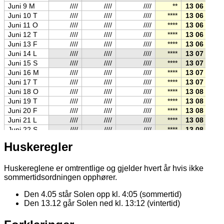
Juni 9 M
////
////
////
**
13 06
0
Juni 10 T
////
////
////
****
13 06
0
Juni 11 O
////
////
////
****
13 06
0
Juni 12 T
////
////
////
****
13 06
0
Juni 13 F
////
////
////
****
13 06
0
Juni 14 L
////
////
////
****
13 07
0
Juni 15 S
////
////
////
****
13 07
0
Juni 16 M
////
////
////
****
13 07
0
Juni 17 T
////
////
////
****
13 07
0
Juni 18 O
////
////
////
****
13 08
0
Juni 19 T
////
////
////
****
13 08
0
Juni 20 F
////
////
////
****
13 08
0
Juni 21 L
////
////
////
****
13 08
0
Juni 22 S
////
////
////
****
13 08
0
Juni 23 M
////
////
////
****
13 09
0
Huskeregler
Juni 24 T
////
////
////
****
13 09
0
Juni 25 O
////
////
////
****
13 09
0
Juni 26 T
////
////
////
****
13 09
0
Huskereglene er omtrentlige og gjelder hvert år hvis ikke
Juni 27 F
////
////
////
****
13 10
0
sommertidsordningen opphører.
Juni 28 L
////
////
////
****
13 10
0
Den 4.05 står Solen opp kl. 4:05 (sommertid)
Juni 29 S
////
////
////
****
13 10
0
Den 13.12 går Solen ned kl. 13:12 (vintertid)
Juni 30 M
////
////
////
****
13 10
0
Juli 1 T
////
////
////
****
13 10
0