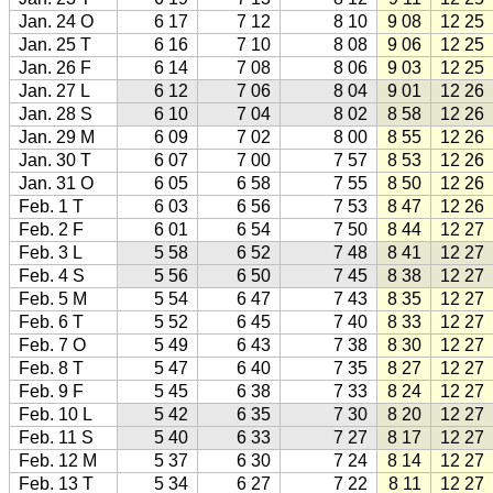
Jan. 24 O
6 17
7 12
8 10
9 08
12 25
Jan. 25 T
6 16
7 10
8 08
9 06
12 25
Jan. 26 F
6 14
7 08
8 06
9 03
12 25
Jan. 27 L
6 12
7 06
8 04
9 01
12 26
Jan. 28 S
6 10
7 04
8 02
8 58
12 26
Jan. 29 M
6 09
7 02
8 00
8 55
12 26
Jan. 30 T
6 07
7 00
7 57
8 53
12 26
Jan. 31 O
6 05
6 58
7 55
8 50
12 26
Feb. 1 T
6 03
6 56
7 53
8 47
12 26
Feb. 2 F
6 01
6 54
7 50
8 44
12 27
Feb. 3 L
5 58
6 52
7 48
8 41
12 27
Feb. 4 S
5 56
6 50
7 45
8 38
12 27
Feb. 5 M
5 54
6 47
7 43
8 35
12 27
Feb. 6 T
5 52
6 45
7 40
8 33
12 27
Feb. 7 O
5 49
6 43
7 38
8 30
12 27
Feb. 8 T
5 47
6 40
7 35
8 27
12 27
Feb. 9 F
5 45
6 38
7 33
8 24
12 27
Feb. 10 L
5 42
6 35
7 30
8 20
12 27
Feb. 11 S
5 40
6 33
7 27
8 17
12 27
Feb. 12 M
5 37
6 30
7 24
8 14
12 27
Feb. 13 T
5 34
6 27
7 22
8 11
12 27