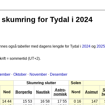
skumring for Tydal i 2024
finnes også tabeller med dagens lengde for Tydal i
2024
og
2025
rift = sommertid (UT+2).
tember
·
Oktober
·
November
·
Desember
Skumring slutter
Solen
Astro-
S
Ned
Borgerlig
Nautisk
Nord
Asimut
nomisk
h
14 44
15 53
16 58
17 55
0 16
147