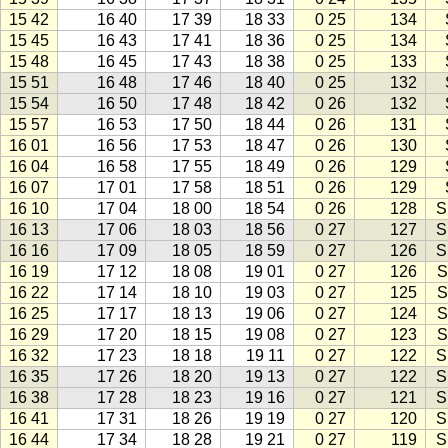
15 42
16 40
17 39
18 33
0 25
134
15 45
16 43
17 41
18 36
0 25
134
15 48
16 45
17 43
18 38
0 25
133
15 51
16 48
17 46
18 40
0 25
132
15 54
16 50
17 48
18 42
0 26
132
15 57
16 53
17 50
18 44
0 26
131
16 01
16 56
17 53
18 47
0 26
130
16 04
16 58
17 55
18 49
0 26
129
16 07
17 01
17 58
18 51
0 26
129
16 10
17 04
18 00
18 54
0 26
128
S
16 13
17 06
18 03
18 56
0 27
127
S
16 16
17 09
18 05
18 59
0 27
126
S
16 19
17 12
18 08
19 01
0 27
126
S
16 22
17 14
18 10
19 03
0 27
125
S
16 25
17 17
18 13
19 06
0 27
124
S
16 29
17 20
18 15
19 08
0 27
123
S
16 32
17 23
18 18
19 11
0 27
122
S
16 35
17 26
18 20
19 13
0 27
122
S
16 38
17 28
18 23
19 16
0 27
121
S
16 41
17 31
18 26
19 19
0 27
120
S
16 44
17 34
18 28
19 21
0 27
119
S