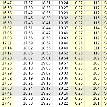
16 47
17 37
18 31
19 24
0 27
118
S
16 50
17 39
18 33
19 27
0 27
117
S
16 53
17 42
18 36
19 29
0 27
117
S
16 56
17 45
18 39
19 32
0 27
116
S
16 59
17 48
18 41
19 35
0 27
115
S
17 02
17 51
18 44
19 37
0 27
114
S
17 05
17 53
18 47
19 40
0 27
113
S
17 08
17 56
18 50
19 43
0 27
112
S
17 11
17 59
18 52
19 46
0 26
112
S
17 14
18 02
18 55
19 49
0 26
111
S
17 17
18 05
18 58
19 52
0 26
110
S
17 20
18 07
19 01
19 54
0 26
109
S
17 23
18 10
19 03
19 57
0 26
108
S
17 26
18 13
19 06
20 00
0 26
107
S
17 29
18 16
19 09
20 03
0 26
106
S
17 32
18 19
19 12
20 06
0 25
106
S
17 35
18 21
19 15
20 09
0 25
105
S
17 38
18 24
19 17
20 12
0 25
104
S
17 41
18 27
19 20
20 16
0 25
103
S
17 44
18 30
19 23
20 19
0 25
102
S
17 47
18 33
19 26
20 22
0 24
101
S