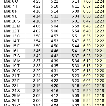
Mar. 6 O
4 25
5 21
6 14
7 00
12 24
Mar. 7 T
4 22
5 18
6 11
6 57
12 24
Mar. 8 F
4 18
5 14
6 08
6 53
12 24
Mar. 9 L
4 14
5 11
6 04
6 50
12 23
Mar. 10 S
4 10
5 07
6 01
6 47
12 23
Mar. 11 M
4 06
5 04
5 58
6 43
12 23
Mar. 12 T
4 02
5 00
5 54
6 40
12 23
Mar. 13 O
3 58
4 57
5 51
6 36
12 22
Mar. 14 T
3 54
4 53
5 47
6 33
12 22
Mar. 15 F
3 50
4 50
5 44
6 30
12 22
Mar. 16 L
3 46
4 46
5 41
6 26
12 21
Mar. 17 S
3 42
4 42
5 37
6 23
12 21
Mar. 18 M
3 37
4 39
5 34
6 19
12 21
Mar. 19 T
3 33
4 35
5 30
6 16
12 21
Mar. 20 O
3 29
4 31
5 27
6 13
12 20
Mar. 21 T
3 24
4 27
5 23
6 09
12 20
Mar. 22 F
3 19
4 23
5 20
6 06
12 20
Mar. 23 L
3 15
4 20
5 16
6 02
12 19
Mar. 24 S
3 10
4 16
5 13
5 59
12 19
Mar. 25 M
3 05
4 12
5 09
5 56
12 19
Mar. 26 T
3 00
4 08
5 06
5 52
12 18
Mar. 27 O
2 54
4 04
5 02
5 49
12 18