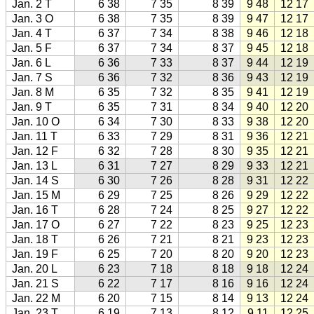
Jan. 2 T
6 38
7 35
8 39
9 48
12 17
Jan. 3 O
6 38
7 35
8 39
9 47
12 17
Jan. 4 T
6 37
7 34
8 38
9 46
12 18
Jan. 5 F
6 37
7 34
8 37
9 45
12 18
Jan. 6 L
6 36
7 33
8 37
9 44
12 19
Jan. 7 S
6 36
7 32
8 36
9 43
12 19
Jan. 8 M
6 35
7 32
8 35
9 41
12 19
Jan. 9 T
6 35
7 31
8 34
9 40
12 20
Jan. 10 O
6 34
7 30
8 33
9 38
12 20
Jan. 11 T
6 33
7 29
8 31
9 36
12 21
Jan. 12 F
6 32
7 28
8 30
9 35
12 21
Jan. 13 L
6 31
7 27
8 29
9 33
12 21
Jan. 14 S
6 30
7 26
8 28
9 31
12 22
Jan. 15 M
6 29
7 25
8 26
9 29
12 22
Jan. 16 T
6 28
7 24
8 25
9 27
12 22
Jan. 17 O
6 27
7 22
8 23
9 25
12 23
Jan. 18 T
6 26
7 21
8 21
9 23
12 23
Jan. 19 F
6 25
7 20
8 20
9 20
12 23
Jan. 20 L
6 23
7 18
8 18
9 18
12 24
Jan. 21 S
6 22
7 17
8 16
9 16
12 24
Jan. 22 M
6 20
7 15
8 14
9 13
12 24
Jan. 23 T
6 19
7 13
8 12
9 11
12 25