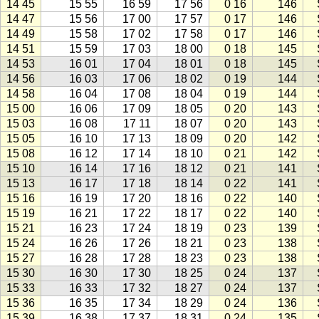
14 45
15 55
16 59
17 56
0 16
146
14 47
15 56
17 00
17 57
0 17
146
14 49
15 58
17 02
17 58
0 17
146
14 51
15 59
17 03
18 00
0 18
145
14 53
16 01
17 04
18 01
0 18
145
14 56
16 03
17 06
18 02
0 19
144
14 58
16 04
17 08
18 04
0 19
144
15 00
16 06
17 09
18 05
0 20
143
15 03
16 08
17 11
18 07
0 20
143
15 05
16 10
17 13
18 09
0 20
142
15 08
16 12
17 14
18 10
0 21
142
15 10
16 14
17 16
18 12
0 21
141
15 13
16 17
17 18
18 14
0 22
141
15 16
16 19
17 20
18 16
0 22
140
15 19
16 21
17 22
18 17
0 22
140
15 21
16 23
17 24
18 19
0 23
139
15 24
16 26
17 26
18 21
0 23
138
15 27
16 28
17 28
18 23
0 23
138
15 30
16 30
17 30
18 25
0 24
137
15 33
16 33
17 32
18 27
0 24
137
15 36
16 35
17 34
18 29
0 24
136
15 39
16 38
17 37
18 31
0 24
135