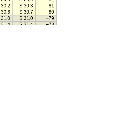
 30,2
S 30,3
−81
 30,6
S 30,7
−80
 31,0
S 31,0
−79
 31,4
S 31,4
−78
 31,8
S 31,8
−77
 32,2
S 32,2
−77
 32,6
S 32,6
−76
 32,9
S 33,0
−75
 33,3
S 33,3
−74
 33,7
S 33,7
−73
 34,1
S 34,1
−72
 34,4
S 34,5
−71
 34,8
S 34,8
−70
 35,2
S 35,2
−70
 35,5
S 35,6
−69
 35,9
S 35,9
−68
 36,3
S 36,3
−67
 36,6
S 36,7
−66
 37,0
S 37,0
−65
 37,3
S 37,4
−64
 37,7
S 37,7
−64