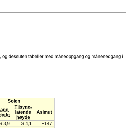
, og dessuten tabeller med måneoppgang og månenedgang i
Solen
Tilsyne-
ann
latende
Asimut
øyde
høyde
S 3,9
S 4,1
−147