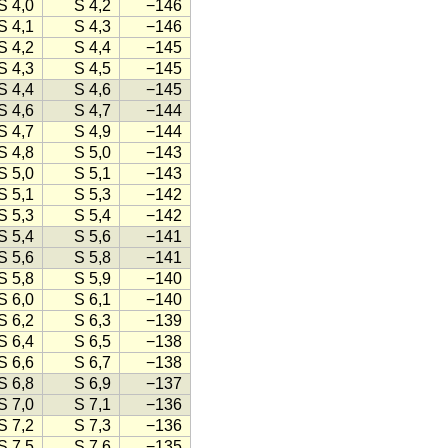
S 4,0
S 4,2
−146
S 4,1
S 4,3
−146
S 4,2
S 4,4
−145
S 4,3
S 4,5
−145
S 4,4
S 4,6
−145
S 4,6
S 4,7
−144
S 4,7
S 4,9
−144
S 4,8
S 5,0
−143
S 5,0
S 5,1
−143
S 5,1
S 5,3
−142
S 5,3
S 5,4
−142
S 5,4
S 5,6
−141
S 5,6
S 5,8
−141
S 5,8
S 5,9
−140
S 6,0
S 6,1
−140
S 6,2
S 6,3
−139
S 6,4
S 6,5
−138
S 6,6
S 6,7
−138
S 6,8
S 6,9
−137
S 7,0
S 7,1
−136
S 7,2
S 7,3
−136
S 7,5
S 7,6
−135