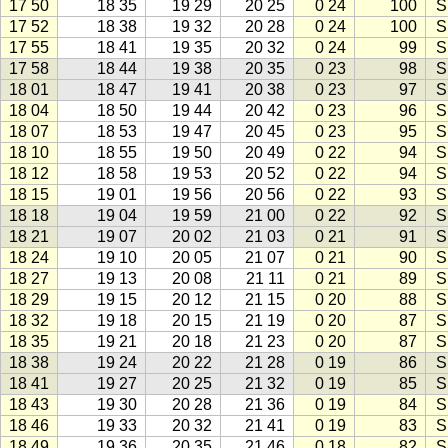
17 50
18 35
19 29
20 25
0 24
100
S
17 52
18 38
19 32
20 28
0 24
100
S
17 55
18 41
19 35
20 32
0 24
99
S
17 58
18 44
19 38
20 35
0 23
98
S
18 01
18 47
19 41
20 38
0 23
97
S
18 04
18 50
19 44
20 42
0 23
96
S
18 07
18 53
19 47
20 45
0 23
95
S
18 10
18 55
19 50
20 49
0 22
94
S
18 12
18 58
19 53
20 52
0 22
94
S
18 15
19 01
19 56
20 56
0 22
93
S
18 18
19 04
19 59
21 00
0 22
92
S
18 21
19 07
20 02
21 03
0 21
91
S
18 24
19 10
20 05
21 07
0 21
90
S
18 27
19 13
20 08
21 11
0 21
89
S
18 29
19 15
20 12
21 15
0 20
88
S
18 32
19 18
20 15
21 19
0 20
87
S
18 35
19 21
20 18
21 23
0 20
87
S
18 38
19 24
20 22
21 28
0 19
86
S
18 41
19 27
20 25
21 32
0 19
85
S
18 43
19 30
20 28
21 36
0 19
84
S
18 46
19 33
20 32
21 41
0 19
83
S
18 49
19 36
20 35
21 46
0 18
82
S