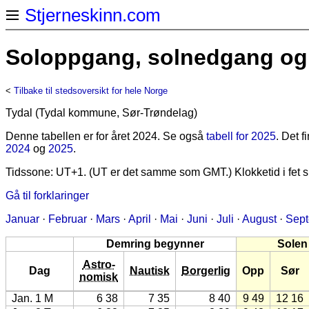
Stjerneskinn.com
Soloppgang, solnedgang og 
<
Tilbake til stedsoversikt for hele Norge
Tydal (Tydal kommune, Sør-Trøndelag)
Denne tabellen er for året 2024. Se også
tabell for 2025
. Det 
2024
og
2025
.
Tidssone: UT+1. (UT er det samme som GMT.) Klokketid i fet sk
Gå til forklaringer
Januar
·
Februar
·
Mars
·
April
·
Mai
·
Juni
·
Juli
·
August
·
Sep
Demring begynner
Solen
Astro-
Dag
Nautisk
Borgerlig
Opp
Sør
nomisk
Jan. 1 M
6 38
7 35
8 40
9 49
12 16