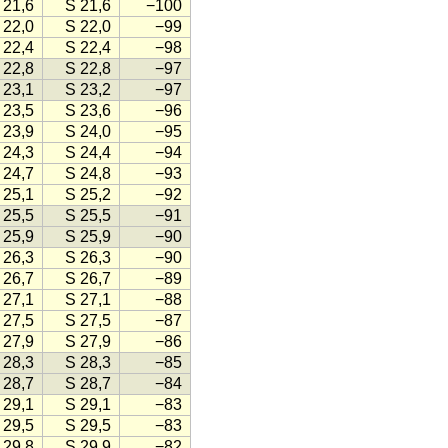
 21,6
S 21,6
−100
 22,0
S 22,0
−99
 22,4
S 22,4
−98
 22,8
S 22,8
−97
 23,1
S 23,2
−97
 23,5
S 23,6
−96
 23,9
S 24,0
−95
 24,3
S 24,4
−94
 24,7
S 24,8
−93
 25,1
S 25,2
−92
 25,5
S 25,5
−91
 25,9
S 25,9
−90
 26,3
S 26,3
−90
 26,7
S 26,7
−89
 27,1
S 27,1
−88
 27,5
S 27,5
−87
 27,9
S 27,9
−86
 28,3
S 28,3
−85
 28,7
S 28,7
−84
 29,1
S 29,1
−83
 29,5
S 29,5
−83
 29,8
S 29,9
−82