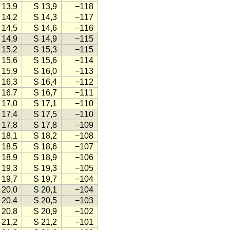
 13,9
S 13,9
−118
 14,2
S 14,3
−117
 14,5
S 14,6
−116
 14,9
S 14,9
−115
 15,2
S 15,3
−115
 15,6
S 15,6
−114
 15,9
S 16,0
−113
 16,3
S 16,4
−112
 16,7
S 16,7
−111
 17,0
S 17,1
−110
 17,4
S 17,5
−110
 17,8
S 17,8
−109
 18,1
S 18,2
−108
 18,5
S 18,6
−107
 18,9
S 18,9
−106
 19,3
S 19,3
−105
 19,7
S 19,7
−104
 20,0
S 20,1
−104
 20,4
S 20,5
−103
 20,8
S 20,9
−102
 21,2
S 21,2
−101