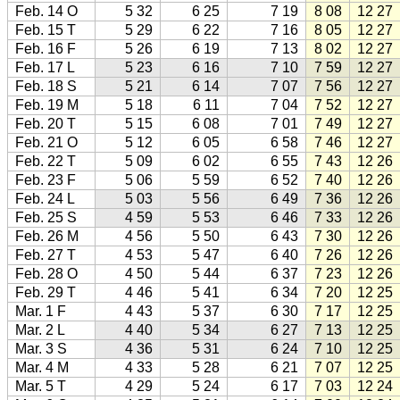
Feb. 14 O
5 32
6 25
7 19
8 08
12 27
Feb. 15 T
5 29
6 22
7 16
8 05
12 27
Feb. 16 F
5 26
6 19
7 13
8 02
12 27
Feb. 17 L
5 23
6 16
7 10
7 59
12 27
Feb. 18 S
5 21
6 14
7 07
7 56
12 27
Feb. 19 M
5 18
6 11
7 04
7 52
12 27
Feb. 20 T
5 15
6 08
7 01
7 49
12 27
Feb. 21 O
5 12
6 05
6 58
7 46
12 27
Feb. 22 T
5 09
6 02
6 55
7 43
12 26
Feb. 23 F
5 06
5 59
6 52
7 40
12 26
Feb. 24 L
5 03
5 56
6 49
7 36
12 26
Feb. 25 S
4 59
5 53
6 46
7 33
12 26
Feb. 26 M
4 56
5 50
6 43
7 30
12 26
Feb. 27 T
4 53
5 47
6 40
7 26
12 26
Feb. 28 O
4 50
5 44
6 37
7 23
12 26
Feb. 29 T
4 46
5 41
6 34
7 20
12 25
Mar. 1 F
4 43
5 37
6 30
7 17
12 25
Mar. 2 L
4 40
5 34
6 27
7 13
12 25
Mar. 3 S
4 36
5 31
6 24
7 10
12 25
Mar. 4 M
4 33
5 28
6 21
7 07
12 25
Mar. 5 T
4 29
5 24
6 17
7 03
12 24