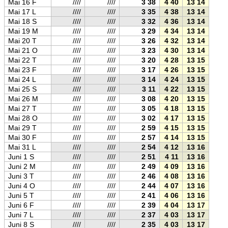
Mai 16 F
////
////
3 38
4 40
13 14
21 5
Mai 17 L
////
////
3 35
4 38
13 14
21 5
Mai 18 S
////
////
3 32
4 36
13 14
21 5
Mai 19 M
////
////
3 29
4 34
13 14
21 5
Mai 20 T
////
////
3 26
4 32
13 14
21 5
Mai 21 O
////
////
3 23
4 30
13 14
22 0
Mai 22 T
////
////
3 20
4 28
13 15
22 0
Mai 23 F
////
////
3 17
4 26
13 15
22 0
Mai 24 L
////
////
3 14
4 24
13 15
22 0
Mai 25 S
////
////
3 11
4 22
13 15
22 0
Mai 26 M
////
////
3 08
4 20
13 15
22 1
Mai 27 T
////
////
3 05
4 18
13 15
22 1
Mai 28 O
////
////
3 02
4 17
13 15
22 1
Mai 29 T
////
////
2 59
4 15
13 15
22 1
Mai 30 F
////
////
2 57
4 14
13 15
22 1
Mai 31 L
////
////
2 54
4 12
13 16
22 2
Juni 1 S
////
////
2 51
4 11
13 16
22 2
Juni 2 M
////
////
2 49
4 09
13 16
22 2
Juni 3 T
////
////
2 46
4 08
13 16
22 2
Juni 4 O
////
////
2 44
4 07
13 16
22 2
Juni 5 T
////
////
2 41
4 06
13 16
22 2
Juni 6 F
////
////
2 39
4 04
13 17
22 3
Juni 7 L
////
////
2 37
4 03
13 17
22 3
Juni 8 S
////
////
2 35
4 03
13 17
22 3