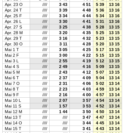
Apr. 23 O
////
3 43
4 51
5 39
13 16
20 5
Apr. 24 T
////
3 39
4 48
5 36
13 16
20 5
Apr. 25 F
////
3 34
4 44
5 34
13 16
21 0
Apr. 26 L
////
3 30
4 41
5 31
13 16
21 0
Apr. 27 S
////
3 25
4 38
5 28
13 15
21 0
Apr. 28 M
////
3 20
4 35
5 25
13 15
21 0
Apr. 29 T
////
3 16
4 32
5 23
13 15
21 0
Apr. 30 O
////
3 11
4 28
5 20
13 15
21 1
Mai 1 T
////
3 05
4 25
5 17
13 15
21 1
Mai 2 F
////
3 00
4 22
5 15
13 15
21 1
Mai 3 L
////
2 55
4 19
5 12
13 15
21 1
Mai 4 S
////
2 49
4 16
5 09
13 15
21 2
Mai 5 M
////
2 43
4 12
5 07
13 15
21 2
Mai 6 T
////
2 37
4 09
5 04
13 14
21 2
Mai 7 O
////
2 31
4 06
5 02
13 14
21 2
Mai 8 T
////
2 23
4 03
4 59
13 14
21 3
Mai 9 F
////
2 16
4 00
4 57
13 14
21 3
Mai 10 L
////
2 07
3 57
4 54
13 14
21 3
Mai 11 S
////
1 57
3 53
4 52
13 14
21 3
Mai 12 M
////
1 44
3 50
4 50
13 14
21 4
Mai 13 T
////
////
3 47
4 47
13 14
21 4
Mai 14 O
////
////
3 44
4 45
13 14
21 4
Mai 15 T
////
////
3 41
4 43
13 14
21 4