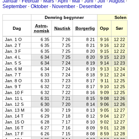
Januar
·
Februar
·
Mars
·
April
·
Mai
·
Juni
·
Juli
·
August
·
September
·
Oktober
·
November
·
Desember
Demring begynner
Solen
Astro-
Dag
Nautisk
Borgerlig
Opp
Sør
Ne
nomisk
Jan. 1 O
6 35
7 26
8 21
9 16
12 22
15 2
Jan. 2 T
6 35
7 25
8 21
9 16
12 22
15 2
Jan. 3 F
6 35
7 25
8 20
9 15
12 22
15 3
Jan. 4 L
6 34
7 25
8 20
9 15
12 23
15 3
Jan. 5 S
6 34
7 24
8 19
9 14
12 23
15 3
Jan. 6 M
6 34
7 24
8 19
9 13
12 24
15 3
Jan. 7 T
6 33
7 24
8 18
9 12
12 24
15 3
Jan. 8 O
6 33
7 23
8 17
9 11
12 25
15 3
Jan. 9 T
6 32
7 22
8 17
9 10
12 25
15 4
Jan. 10 F
6 32
7 22
8 16
9 09
12 25
15 4
Jan. 11 L
6 31
7 21
8 15
9 08
12 26
15 4
Jan. 12 S
6 30
7 20
8 14
9 06
12 26
15 4
Jan. 13 M
6 30
7 19
8 13
9 05
12 27
15 4
Jan. 14 T
6 29
7 18
8 12
9 04
12 27
15 5
Jan. 15 O
6 28
7 17
8 10
9 02
12 27
15 5
Jan. 16 T
6 27
7 16
8 09
9 01
12 28
15 5
Jan. 17 F
6 26
7 15
8 08
8 59
12 28
15 5