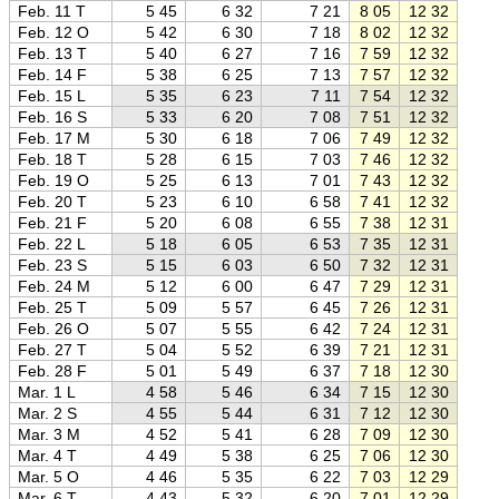
Feb. 11 T
5 45
6 32
7 21
8 05
12 32
17 0
Feb. 12 O
5 42
6 30
7 18
8 02
12 32
17 0
Feb. 13 T
5 40
6 27
7 16
7 59
12 32
17 0
Feb. 14 F
5 38
6 25
7 13
7 57
12 32
17 0
Feb. 15 L
5 35
6 23
7 11
7 54
12 32
17 1
Feb. 16 S
5 33
6 20
7 08
7 51
12 32
17 1
Feb. 17 M
5 30
6 18
7 06
7 49
12 32
17 1
Feb. 18 T
5 28
6 15
7 03
7 46
12 32
17 1
Feb. 19 O
5 25
6 13
7 01
7 43
12 32
17 2
Feb. 20 T
5 23
6 10
6 58
7 41
12 32
17 2
Feb. 21 F
5 20
6 08
6 55
7 38
12 31
17 2
Feb. 22 L
5 18
6 05
6 53
7 35
12 31
17 2
Feb. 23 S
5 15
6 03
6 50
7 32
12 31
17 3
Feb. 24 M
5 12
6 00
6 47
7 29
12 31
17 3
Feb. 25 T
5 09
5 57
6 45
7 26
12 31
17 3
Feb. 26 O
5 07
5 55
6 42
7 24
12 31
17 3
Feb. 27 T
5 04
5 52
6 39
7 21
12 31
17 4
Feb. 28 F
5 01
5 49
6 37
7 18
12 30
17 4
Mar. 1 L
4 58
5 46
6 34
7 15
12 30
17 4
Mar. 2 S
4 55
5 44
6 31
7 12
12 30
17 4
Mar. 3 M
4 52
5 41
6 28
7 09
12 30
17 5
Mar. 4 T
4 49
5 38
6 25
7 06
12 30
17 5
Mar. 5 O
4 46
5 35
6 22
7 03
12 29
17 5
Mar. 6 T
4 43
5 32
6 20
7 01
12 29
17 5