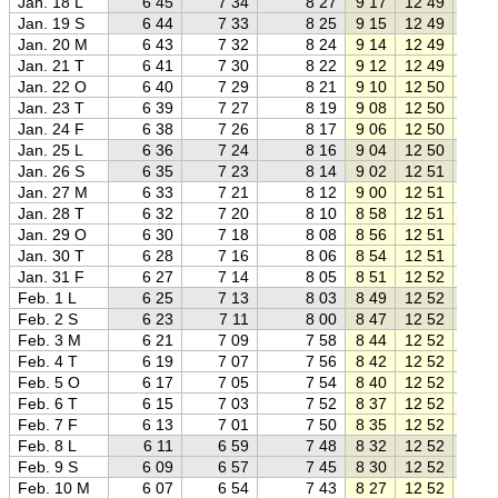
Jan. 18 L
6 45
7 34
8 27
9 17
12 49
16 2
Jan. 19 S
6 44
7 33
8 25
9 15
12 49
16 2
Jan. 20 M
6 43
7 32
8 24
9 14
12 49
16 2
Jan. 21 T
6 41
7 30
8 22
9 12
12 49
16 2
Jan. 22 O
6 40
7 29
8 21
9 10
12 50
16 3
Jan. 23 T
6 39
7 27
8 19
9 08
12 50
16 3
Jan. 24 F
6 38
7 26
8 17
9 06
12 50
16 3
Jan. 25 L
6 36
7 24
8 16
9 04
12 50
16 3
Jan. 26 S
6 35
7 23
8 14
9 02
12 51
16 4
Jan. 27 M
6 33
7 21
8 12
9 00
12 51
16 4
Jan. 28 T
6 32
7 20
8 10
8 58
12 51
16 4
Jan. 29 O
6 30
7 18
8 08
8 56
12 51
16 4
Jan. 30 T
6 28
7 16
8 06
8 54
12 51
16 5
Jan. 31 F
6 27
7 14
8 05
8 51
12 52
16 5
Feb. 1 L
6 25
7 13
8 03
8 49
12 52
16 5
Feb. 2 S
6 23
7 11
8 00
8 47
12 52
16 5
Feb. 3 M
6 21
7 09
7 58
8 44
12 52
17 0
Feb. 4 T
6 19
7 07
7 56
8 42
12 52
17 0
Feb. 5 O
6 17
7 05
7 54
8 40
12 52
17 0
Feb. 6 T
6 15
7 03
7 52
8 37
12 52
17 0
Feb. 7 F
6 13
7 01
7 50
8 35
12 52
17 1
Feb. 8 L
6 11
6 59
7 48
8 32
12 52
17 1
Feb. 9 S
6 09
6 57
7 45
8 30
12 52
17 1
Feb. 10 M
6 07
6 54
7 43
8 27
12 52
17 1