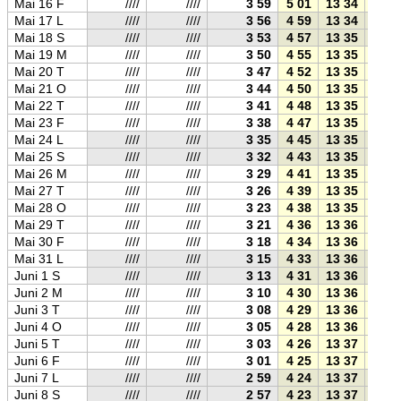
Mai 16 F
////
////
3 59
5 01
13 34
22 0
Mai 17 L
////
////
3 56
4 59
13 34
22 1
Mai 18 S
////
////
3 53
4 57
13 35
22 1
Mai 19 M
////
////
3 50
4 55
13 35
22 1
Mai 20 T
////
////
3 47
4 52
13 35
22 1
Mai 21 O
////
////
3 44
4 50
13 35
22 2
Mai 22 T
////
////
3 41
4 48
13 35
22 2
Mai 23 F
////
////
3 38
4 47
13 35
22 2
Mai 24 L
////
////
3 35
4 45
13 35
22 2
Mai 25 S
////
////
3 32
4 43
13 35
22 2
Mai 26 M
////
////
3 29
4 41
13 35
22 3
Mai 27 T
////
////
3 26
4 39
13 35
22 3
Mai 28 O
////
////
3 23
4 38
13 35
22 3
Mai 29 T
////
////
3 21
4 36
13 36
22 3
Mai 30 F
////
////
3 18
4 34
13 36
22 3
Mai 31 L
////
////
3 15
4 33
13 36
22 4
Juni 1 S
////
////
3 13
4 31
13 36
22 4
Juni 2 M
////
////
3 10
4 30
13 36
22 4
Juni 3 T
////
////
3 08
4 29
13 36
22 4
Juni 4 O
////
////
3 05
4 28
13 36
22 4
Juni 5 T
////
////
3 03
4 26
13 37
22 4
Juni 6 F
////
////
3 01
4 25
13 37
22 4
Juni 7 L
////
////
2 59
4 24
13 37
22 5
Juni 8 S
////
////
2 57
4 23
13 37
22 5