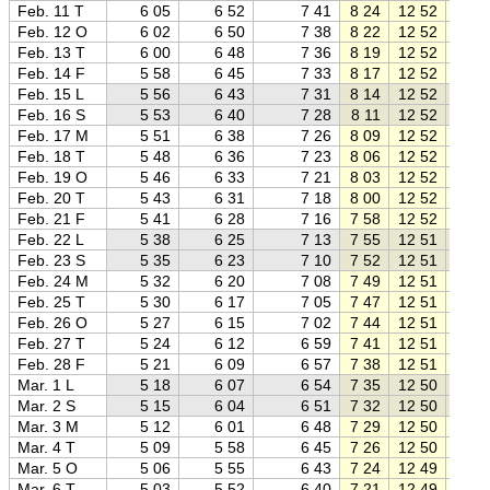
Feb. 11 T
6 05
6 52
7 41
8 24
12 52
17 2
Feb. 12 O
6 02
6 50
7 38
8 22
12 52
17 2
Feb. 13 T
6 00
6 48
7 36
8 19
12 52
17 2
Feb. 14 F
5 58
6 45
7 33
8 17
12 52
17 2
Feb. 15 L
5 56
6 43
7 31
8 14
12 52
17 3
Feb. 16 S
5 53
6 40
7 28
8 11
12 52
17 3
Feb. 17 M
5 51
6 38
7 26
8 09
12 52
17 3
Feb. 18 T
5 48
6 36
7 23
8 06
12 52
17 3
Feb. 19 O
5 46
6 33
7 21
8 03
12 52
17 4
Feb. 20 T
5 43
6 31
7 18
8 00
12 52
17 4
Feb. 21 F
5 41
6 28
7 16
7 58
12 52
17 4
Feb. 22 L
5 38
6 25
7 13
7 55
12 51
17 4
Feb. 23 S
5 35
6 23
7 10
7 52
12 51
17 5
Feb. 24 M
5 32
6 20
7 08
7 49
12 51
17 5
Feb. 25 T
5 30
6 17
7 05
7 47
12 51
17 5
Feb. 26 O
5 27
6 15
7 02
7 44
12 51
17 5
Feb. 27 T
5 24
6 12
6 59
7 41
12 51
18 0
Feb. 28 F
5 21
6 09
6 57
7 38
12 51
18 0
Mar. 1 L
5 18
6 07
6 54
7 35
12 50
18 0
Mar. 2 S
5 15
6 04
6 51
7 32
12 50
18 0
Mar. 3 M
5 12
6 01
6 48
7 29
12 50
18 1
Mar. 4 T
5 09
5 58
6 45
7 26
12 50
18 1
Mar. 5 O
5 06
5 55
6 43
7 24
12 49
18 1
Mar. 6 T
5 03
5 52
6 40
7 21
12 49
18 1