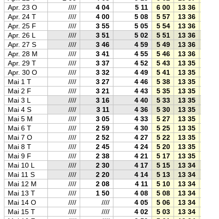
Apr. 23 O
////
4 04
5 11
6 00
13 36
21 1
Apr. 24 T
////
4 00
5 08
5 57
13 36
21 1
Apr. 25 F
////
3 55
5 05
5 54
13 36
21 2
Apr. 26 L
////
3 51
5 02
5 51
13 36
21 2
Apr. 27 S
////
3 46
4 59
5 49
13 36
21 2
Apr. 28 M
////
3 41
4 55
5 46
13 36
21 2
Apr. 29 T
////
3 37
4 52
5 43
13 35
21 2
Apr. 30 O
////
3 32
4 49
5 41
13 35
21 3
Mai 1 T
////
3 27
4 46
5 38
13 35
21 3
Mai 2 F
////
3 21
4 43
5 35
13 35
21 3
Mai 3 L
////
3 16
4 40
5 33
13 35
21 3
Mai 4 S
////
3 11
4 36
5 30
13 35
21 4
Mai 5 M
////
3 05
4 33
5 27
13 35
21 4
Mai 6 T
////
2 59
4 30
5 25
13 35
21 4
Mai 7 O
////
2 52
4 27
5 22
13 35
21 4
Mai 8 T
////
2 45
4 24
5 20
13 35
21 5
Mai 9 F
////
2 38
4 21
5 17
13 35
21 5
Mai 10 L
////
2 30
4 17
5 15
13 34
21 5
Mai 11 S
////
2 20
4 14
5 13
13 34
21 5
Mai 12 M
////
2 08
4 11
5 10
13 34
22 0
Mai 13 T
////
1 50
4 08
5 08
13 34
22 0
Mai 14 O
////
////
4 05
5 06
13 34
22 0
Mai 15 T
////
////
4 02
5 03
13 34
22 0