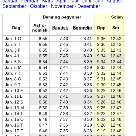
Januar
·
Februar
·
Mars
·
April
·
Mai
·
Juni
·
Juli
·
August
·
September
·
Oktober
·
November
·
Desember
Demring begynner
Solen
Astro-
Dag
Nautisk
Borgerlig
Opp
Sør
Ned
nomisk
Jan. 1 O
6 55
7 46
8 41
9 36
12 42
15 4
Jan. 2 T
6 55
7 45
8 41
9 36
12 42
15 4
Jan. 3 F
6 55
7 45
8 40
9 35
12 43
15 5
Jan. 4 L
6 55
7 45
8 40
9 34
12 43
15 5
Jan. 5 S
6 54
7 44
8 39
9 34
12 44
15 5
Jan. 6 M
6 54
7 44
8 39
9 33
12 44
15 5
Jan. 7 T
6 53
7 44
8 38
9 32
12 44
15 5
Jan. 8 O
6 53
7 43
8 37
9 31
12 45
15 5
Jan. 9 T
6 52
7 42
8 36
9 30
12 45
16 0
Jan. 10 F
6 52
7 42
8 36
9 29
12 46
16 0
Jan. 11 L
6 51
7 41
8 35
9 27
12 46
16 0
Jan. 12 S
6 50
7 40
8 34
9 26
12 46
16 0
Jan. 13 M
6 50
7 39
8 33
9 25
12 47
16 0
Jan. 14 T
6 49
7 38
8 32
9 23
12 47
16 1
Jan. 15 O
6 48
7 37
8 30
9 22
12 48
16 1
Jan. 16 T
6 47
7 36
8 29
9 20
12 48
16 1
Jan. 17 F
6 46
7 35
8 28
9 19
12 48
16 1