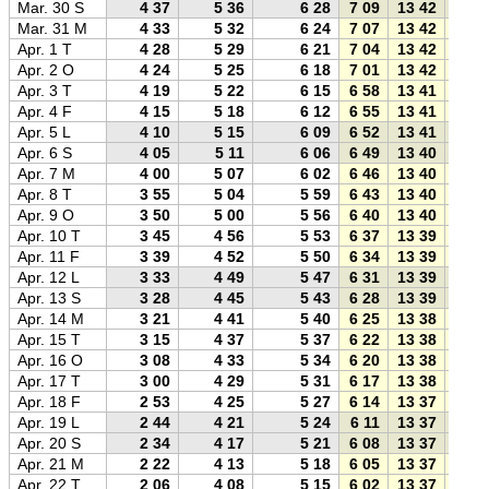
Mar. 30 S
4 37
5 36
6 28
7 09
13 42
20 1
Mar. 31 M
4 33
5 32
6 24
7 07
13 42
20 1
Apr. 1 T
4 28
5 29
6 21
7 04
13 42
20 2
Apr. 2 O
4 24
5 25
6 18
7 01
13 42
20 2
Apr. 3 T
4 19
5 22
6 15
6 58
13 41
20 2
Apr. 4 F
4 15
5 18
6 12
6 55
13 41
20 2
Apr. 5 L
4 10
5 15
6 09
6 52
13 41
20 3
Apr. 6 S
4 05
5 11
6 06
6 49
13 40
20 3
Apr. 7 M
4 00
5 07
6 02
6 46
13 40
20 3
Apr. 8 T
3 55
5 04
5 59
6 43
13 40
20 3
Apr. 9 O
3 50
5 00
5 56
6 40
13 40
20 4
Apr. 10 T
3 45
4 56
5 53
6 37
13 39
20 4
Apr. 11 F
3 39
4 52
5 50
6 34
13 39
20 4
Apr. 12 L
3 33
4 49
5 47
6 31
13 39
20 4
Apr. 13 S
3 28
4 45
5 43
6 28
13 39
20 5
Apr. 14 M
3 21
4 41
5 40
6 25
13 38
20 5
Apr. 15 T
3 15
4 37
5 37
6 22
13 38
20 5
Apr. 16 O
3 08
4 33
5 34
6 20
13 38
20 5
Apr. 17 T
3 00
4 29
5 31
6 17
13 38
21 0
Apr. 18 F
2 53
4 25
5 27
6 14
13 37
21 0
Apr. 19 L
2 44
4 21
5 24
6 11
13 37
21 0
Apr. 20 S
2 34
4 17
5 21
6 08
13 37
21 0
Apr. 21 M
2 22
4 13
5 18
6 05
13 37
21 1
Apr. 22 T
2 06
4 08
5 15
6 02
13 37
21 1