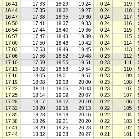
16 41
17 33
18 29
19 24
0 24
119
16 44
17 35
18 32
19 27
0 24
118
16 47
17 38
18 35
19 30
0 24
117
16 50
17 41
18 37
19 33
0 24
116
16 54
17 44
18 40
19 36
0 24
115
16 57
17 47
18 43
19 39
0 24
115
17 00
17 50
18 46
19 42
0 24
114
17 03
17 53
18 49
19 45
0 24
113
17 06
17 56
18 52
19 48
0 23
112
17 10
17 59
18 55
19 51
0 23
111
17 13
18 02
18 58
19 54
0 23
110
17 16
18 05
19 01
19 57
0 23
109
17 19
18 08
19 03
20 00
0 23
108
17 22
18 11
19 06
20 03
0 23
107
17 25
18 14
19 09
20 07
0 23
107
17 28
18 17
19 12
20 10
0 22
106
17 32
18 20
19 15
20 13
0 22
105
17 35
18 23
19 18
20 16
0 22
104
17 38
18 26
19 21
20 20
0 22
103
17 41
18 29
19 25
20 23
0 22
102
17 44
18 32
19 28
20 27
0 21
101