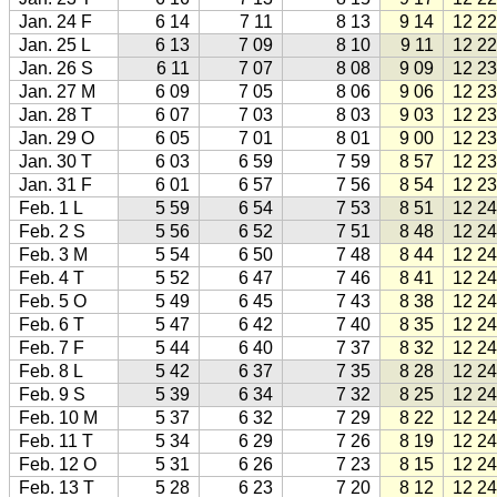
Jan. 24 F
6 14
7 11
8 13
9 14
12 22
Jan. 25 L
6 13
7 09
8 10
9 11
12 22
Jan. 26 S
6 11
7 07
8 08
9 09
12 23
Jan. 27 M
6 09
7 05
8 06
9 06
12 23
Jan. 28 T
6 07
7 03
8 03
9 03
12 23
Jan. 29 O
6 05
7 01
8 01
9 00
12 23
Jan. 30 T
6 03
6 59
7 59
8 57
12 23
Jan. 31 F
6 01
6 57
7 56
8 54
12 23
Feb. 1 L
5 59
6 54
7 53
8 51
12 24
Feb. 2 S
5 56
6 52
7 51
8 48
12 24
Feb. 3 M
5 54
6 50
7 48
8 44
12 24
Feb. 4 T
5 52
6 47
7 46
8 41
12 24
Feb. 5 O
5 49
6 45
7 43
8 38
12 24
Feb. 6 T
5 47
6 42
7 40
8 35
12 24
Feb. 7 F
5 44
6 40
7 37
8 32
12 24
Feb. 8 L
5 42
6 37
7 35
8 28
12 24
Feb. 9 S
5 39
6 34
7 32
8 25
12 24
Feb. 10 M
5 37
6 32
7 29
8 22
12 24
Feb. 11 T
5 34
6 29
7 26
8 19
12 24
Feb. 12 O
5 31
6 26
7 23
8 15
12 24
Feb. 13 T
5 28
6 23
7 20
8 12
12 24