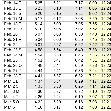
Feb. 14 F
5 25
6 21
7 17
8 09
12 24
Feb. 15 L
5 23
6 18
7 14
8 05
12 24
Feb. 16 S
5 20
6 15
7 11
8 02
12 24
Feb. 17 M
5 17
6 12
7 08
7 59
12 24
Feb. 18 T
5 14
6 09
7 05
7 55
12 24
Feb. 19 O
5 10
6 06
7 02
7 52
12 24
Feb. 20 T
5 07
6 03
6 58
7 48
12 24
Feb. 21 F
5 04
6 00
6 55
7 45
12 24
Feb. 22 L
5 01
5 57
6 52
7 42
12 23
Feb. 23 S
4 58
5 54
6 49
7 38
12 23
Feb. 24 M
4 54
5 50
6 46
7 35
12 23
Feb. 25 T
4 51
5 47
6 42
7 31
12 23
Feb. 26 O
4 48
5 44
6 39
7 28
12 23
Feb. 27 T
4 44
5 41
6 36
7 24
12 23
Feb. 28 F
4 41
5 37
6 32
7 21
12 22
Mar. 1 L
4 37
5 34
6 29
7 17
12 22
Mar. 2 S
4 33
5 30
6 26
7 14
12 22
Mar. 3 M
4 30
5 27
6 22
7 10
12 22
Mar. 4 T
4 26
5 24
6 19
7 07
12 22
Mar. 5 O
4 22
5 20
6 16
7 03
12 21
Mar. 6 T
4 18
5 17
6 12
7 00
12 21