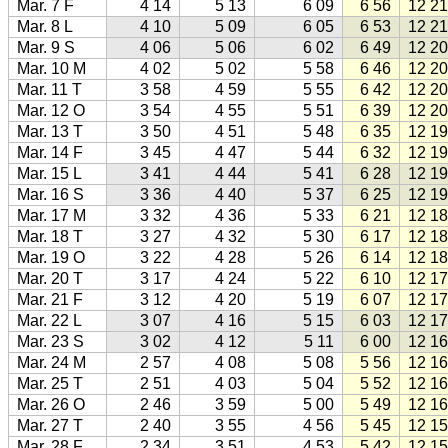
Mar. 7 F
4 14
5 13
6 09
6 56
12 21
Mar. 8 L
4 10
5 09
6 05
6 53
12 21
Mar. 9 S
4 06
5 06
6 02
6 49
12 20
Mar. 10 M
4 02
5 02
5 58
6 46
12 20
Mar. 11 T
3 58
4 59
5 55
6 42
12 20
Mar. 12 O
3 54
4 55
5 51
6 39
12 20
Mar. 13 T
3 50
4 51
5 48
6 35
12 19
Mar. 14 F
3 45
4 47
5 44
6 32
12 19
Mar. 15 L
3 41
4 44
5 41
6 28
12 19
Mar. 16 S
3 36
4 40
5 37
6 25
12 19
Mar. 17 M
3 32
4 36
5 33
6 21
12 18
Mar. 18 T
3 27
4 32
5 30
6 17
12 18
Mar. 19 O
3 22
4 28
5 26
6 14
12 18
Mar. 20 T
3 17
4 24
5 22
6 10
12 17
Mar. 21 F
3 12
4 20
5 19
6 07
12 17
Mar. 22 L
3 07
4 16
5 15
6 03
12 17
Mar. 23 S
3 02
4 12
5 11
6 00
12 16
Mar. 24 M
2 57
4 08
5 08
5 56
12 16
Mar. 25 T
2 51
4 03
5 04
5 52
12 16
Mar. 26 O
2 46
3 59
5 00
5 49
12 16
Mar. 27 T
2 40
3 55
4 56
5 45
12 15
Mar. 28 F
2 34
3 51
4 53
5 42
12 15