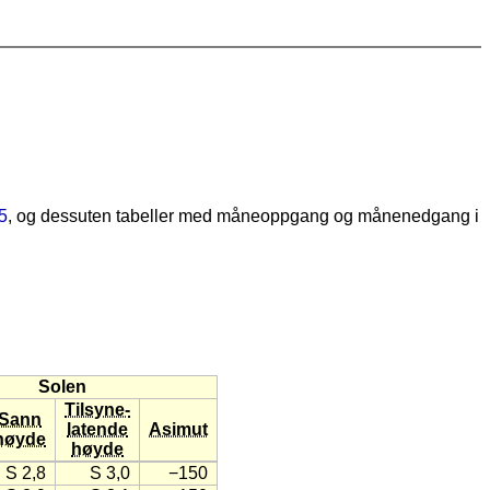
5
, og dessuten tabeller med måneoppgang og månenedgang i
Solen
Tilsyne-
Sann
latende
Asimut
høyde
høyde
S 2,8
S 3,0
−150