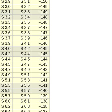
S 2,9
S 3,1
−150
S 3,0
S 3,2
−149
S 3,1
S 3,3
−149
S 3,2
S 3,4
−148
S 3,3
S 3,5
−148
S 3,4
S 3,7
−147
S 3,6
S 3,8
−147
S 3,7
S 3,9
−146
S 3,9
S 4,1
−146
S 4,0
S 4,2
−145
S 4,2
S 4,4
−145
S 4,4
S 4,5
−144
S 4,5
S 4,7
−143
S 4,7
S 4,9
−143
S 4,9
S 5,1
−142
S 5,1
S 5,3
−141
S 5,3
S 5,5
−141
S 5,5
S 5,7
−140
S 5,7
S 5,9
−139
S 6,0
S 6,1
−138
S 6,2
S 6,3
−138
S 6,4
S 6,6
−137