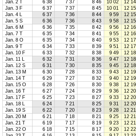
Jan. 2 T
6 38
7 37
8 46
10 02
12 14
Jan. 3 F
6 37
7 37
8 45
10 01
12 15
Jan. 4 L
6 37
7 36
8 44
9 59
12 15
Jan. 5 S
6 36
7 36
8 43
9 58
12 15
Jan. 6 M
6 36
7 35
8 42
9 56
12 16
Jan. 7 T
6 35
7 34
8 41
9 55
12 16
Jan. 8 O
6 35
7 34
8 40
9 53
12 17
Jan. 9 T
6 34
7 33
8 39
9 51
12 17
Jan. 10 F
6 33
7 32
8 38
9 49
12 18
Jan. 11 L
6 32
7 31
8 36
9 47
12 18
Jan. 12 S
6 31
7 30
8 35
9 45
12 18
Jan. 13 M
6 30
7 28
8 33
9 43
12 19
Jan. 14 T
6 29
7 27
8 32
9 40
12 19
Jan. 15 O
6 28
7 26
8 30
9 38
12 19
Jan. 16 T
6 27
7 24
8 29
9 36
12 20
Jan. 17 F
6 25
7 23
8 27
9 33
12 20
Jan. 18 L
6 24
7 21
8 25
9 31
12 20
Jan. 19 S
6 22
7 20
8 23
9 28
12 21
Jan. 20 M
6 21
7 18
8 21
9 25
12 21
Jan. 21 T
6 19
7 17
8 19
9 23
12 21
Jan. 22 O
6 18
7 15
8 17
9 20
12 22
Jan. 23 T
6 16
7 13
8 15
9 17
12 22