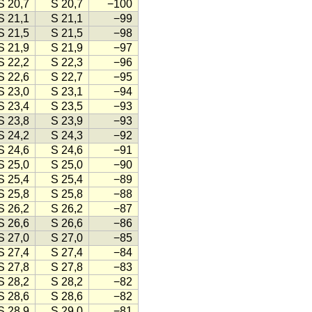
S 20,7
S 20,7
−100
S 21,1
S 21,1
−99
S 21,5
S 21,5
−98
S 21,9
S 21,9
−97
S 22,2
S 22,3
−96
S 22,6
S 22,7
−95
S 23,0
S 23,1
−94
S 23,4
S 23,5
−93
S 23,8
S 23,9
−93
S 24,2
S 24,3
−92
S 24,6
S 24,6
−91
S 25,0
S 25,0
−90
S 25,4
S 25,4
−89
S 25,8
S 25,8
−88
S 26,2
S 26,2
−87
S 26,6
S 26,6
−86
S 27,0
S 27,0
−85
S 27,4
S 27,4
−84
S 27,8
S 27,8
−83
S 28,2
S 28,2
−82
S 28,6
S 28,6
−82
S 28,9
S 29,0
−81