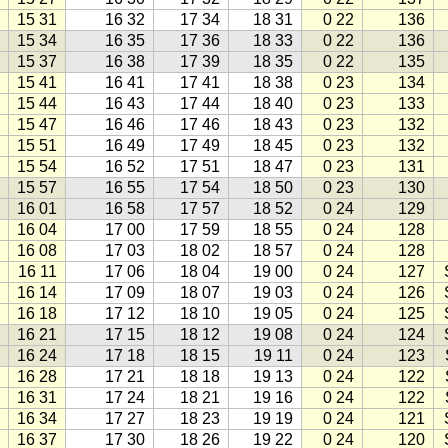
15 31
16 32
17 34
18 31
0 22
136
15 34
16 35
17 36
18 33
0 22
136
15 37
16 38
17 39
18 35
0 22
135
15 41
16 41
17 41
18 38
0 23
134
15 44
16 43
17 44
18 40
0 23
133
15 47
16 46
17 46
18 43
0 23
132
15 51
16 49
17 49
18 45
0 23
132
15 54
16 52
17 51
18 47
0 23
131
15 57
16 55
17 54
18 50
0 23
130
16 01
16 58
17 57
18 52
0 24
129
16 04
17 00
17 59
18 55
0 24
128
16 08
17 03
18 02
18 57
0 24
128
16 11
17 06
18 04
19 00
0 24
127
16 14
17 09
18 07
19 03
0 24
126
16 18
17 12
18 10
19 05
0 24
125
16 21
17 15
18 12
19 08
0 24
124
16 24
17 18
18 15
19 11
0 24
123
16 28
17 21
18 18
19 13
0 24
122
16 31
17 24
18 21
19 16
0 24
122
16 34
17 27
18 23
19 19
0 24
121
16 37
17 30
18 26
19 22
0 24
120