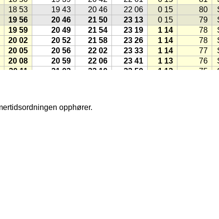
18 53
19 43
20 46
22 06
0 15
80
19 56
20 46
21 50
23 13
0 15
79
19 59
20 49
21 54
23 19
1 14
78
20 02
20 52
21 58
23 26
1 14
78
20 05
20 56
22 02
23 33
1 14
77
20 08
20 59
22 06
23 41
1 13
76
20 11
21 02
22 10
23 50
1 13
75
20 14
21 06
22 15
23 59
1 13
74
20 17
21 09
22 19
1 12
73
20 20
21 13
22 24
0 10
1 12
72
mmertidsordningen opphører.
20 23
21 16
22 28
0 24
1 12
71
20 26
21 19
22 33
0 44
1 12
70
20 29
21 23
22 38
−17,8
1 11
69
20 32
21 26
22 43
−17,4
1 11
69
20 35
21 30
22 48
−17,1
1 11
68
20 38
21 34
22 54
−16,7
1 11
67
20 42
21 37
22 59
−16,3
1 10
66
20 45
21 41
23 05
−16,0
1 10
65
20 48
21 45
23 11
−15,6
1 10
64
20 51
21 48
23 17
−15,3
1 10
63
hms
(1998)
20 54
21 52
23 24
−14,9
1 09
62