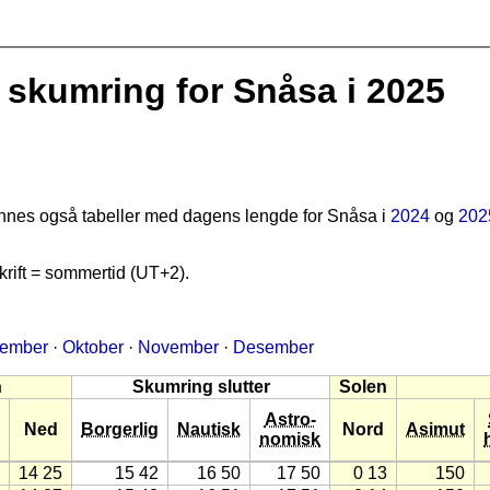
skumring for Snåsa i 2025
finnes også tabeller med dagens lengde for Snåsa i
2024
og
202
rift = sommertid (UT+2).
tember
·
Oktober
·
November
·
Desember
n
Skumring slutter
Solen
Astro-
Ned
Borgerlig
Nautisk
Nord
Asimut
nomisk
14 25
15 42
16 50
17 50
0 13
150