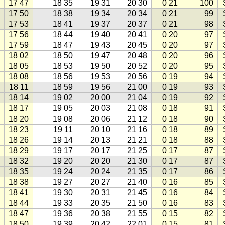
17 47
18 35
19 31
20 30
0 21
100
17 50
18 38
19 34
20 34
0 21
99
17 53
18 41
19 37
20 37
0 21
98
17 56
18 44
19 40
20 41
0 20
97
17 59
18 47
19 43
20 45
0 20
97
18 02
18 50
19 47
20 48
0 20
96
18 05
18 53
19 50
20 52
0 20
95
18 08
18 56
19 53
20 56
0 19
94
18 11
18 59
19 56
21 00
0 19
93
18 14
19 02
20 00
21 04
0 19
92
18 17
19 05
20 03
21 08
0 18
91
18 20
19 08
20 06
21 12
0 18
90
18 23
19 11
20 10
21 16
0 18
89
18 26
19 14
20 13
21 21
0 18
88
18 29
19 17
20 17
21 25
0 17
87
18 32
19 20
20 20
21 30
0 17
87
18 35
19 24
20 24
21 35
0 17
86
18 38
19 27
20 27
21 40
0 16
85
18 41
19 30
20 31
21 45
0 16
84
18 44
19 33
20 35
21 50
0 16
83
18 47
19 36
20 38
21 55
0 15
82
18 50
19 39
20 42
22 01
0 15
81