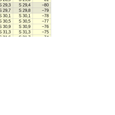
S 29,3
S 29,4
−80
S 29,7
S 29,8
−79
S 30,1
S 30,1
−78
S 30,5
S 30,5
−77
S 30,9
S 30,9
−76
S 31,3
S 31,3
−75
S 31,6
S 31,7
−74
S 32,0
S 32,1
−73
S 32,4
S 32,4
−72
S 32,8
S 32,8
−72
S 33,2
S 33,2
−71
S 33,5
S 33,5
−70
S 33,9
S 33,9
−69
S 34,3
S 34,3
−68
S 34,6
S 34,7
−67
S 35,0
S 35,0
−66
S 35,3
S 35,4
−65
S 35,7
S 35,7
−64
S 36,1
S 36,1
−63
S 36,4
S 36,4
−63
S 36,8
S 36,8
−62