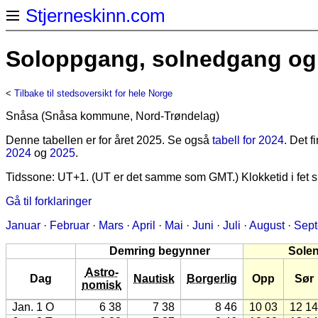
Stjerneskinn.com
Soloppgang, solnedgang og 
<
Tilbake til stedsoversikt for hele Norge
Snåsa (Snåsa kommune, Nord-Trøndelag)
Denne tabellen er for året 2025. Se også
tabell for 2024
. Det 
2024
og
2025
.
Tidssone: UT+1. (UT er det samme som GMT.) Klokketid i fet sk
Gå til forklaringer
Januar
·
Februar
·
Mars
·
April
·
Mai
·
Juni
·
Juli
·
August
·
Sep
Demring begynner
Sole
Astro-
Dag
Nautisk
Borgerlig
Opp
Sør
nomisk
Jan. 1 O
6 38
7 38
8 46
10 03
12 14