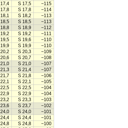
 17,4
S 17,5
−115
 17,8
S 17,8
−114
 18,1
S 18,2
−113
 18,5
S 18,5
−113
 18,8
S 18,9
−112
 19,2
S 19,2
−111
 19,5
S 19,6
−110
 19,9
S 19,9
−110
 20,2
S 20,3
−109
 20,6
S 20,7
−108
 21,0
S 21,0
−107
 21,3
S 21,4
−107
 21,7
S 21,8
−106
 22,1
S 22,1
−105
 22,5
S 22,5
−104
 22,9
S 22,9
−104
 23,2
S 23,3
−103
 23,6
S 23,7
−102
 24,0
S 24,0
−101
 24,4
S 24,4
−101
 24,8
S 24,8
−100