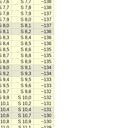
S 7,6
S 7,7
−138
S 7,7
S 7,8
−138
S 7,8
S 7,9
−137
S 7,9
S 8,0
−137
S 8,0
S 8,1
−137
S 8,1
S 8,2
−136
S 8,3
S 8,4
−136
S 8,4
S 8,5
−136
S 8,5
S 8,6
−135
S 8,7
S 8,8
−135
S 8,8
S 8,9
−135
S 9,0
S 9,1
−134
S 9,2
S 9,3
−134
S 9,4
S 9,5
−133
S 9,5
S 9,6
−133
S 9,7
S 9,8
−132
S 9,9
S 10,0
−132
 10,1
S 10,2
−131
 10,4
S 10,4
−131
 10,6
S 10,7
−130
 10,8
S 10,9
−130
 11,0
S 11,1
−129