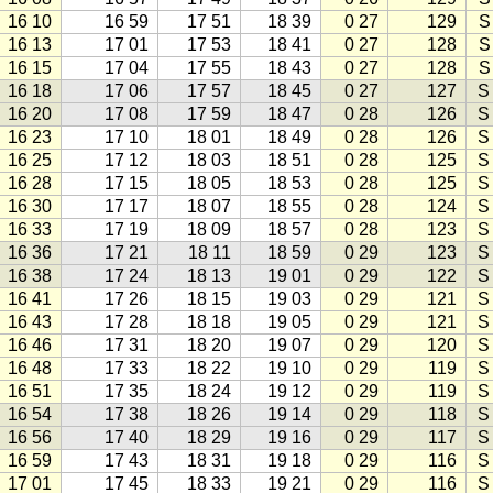
16 10
16 59
17 51
18 39
0 27
129
S
16 13
17 01
17 53
18 41
0 27
128
S
16 15
17 04
17 55
18 43
0 27
128
S
16 18
17 06
17 57
18 45
0 27
127
S
16 20
17 08
17 59
18 47
0 28
126
S
16 23
17 10
18 01
18 49
0 28
126
S
16 25
17 12
18 03
18 51
0 28
125
S
16 28
17 15
18 05
18 53
0 28
125
S
16 30
17 17
18 07
18 55
0 28
124
S
16 33
17 19
18 09
18 57
0 28
123
S
16 36
17 21
18 11
18 59
0 29
123
S
16 38
17 24
18 13
19 01
0 29
122
S
16 41
17 26
18 15
19 03
0 29
121
S
16 43
17 28
18 18
19 05
0 29
121
S
16 46
17 31
18 20
19 07
0 29
120
S
16 48
17 33
18 22
19 10
0 29
119
S
16 51
17 35
18 24
19 12
0 29
119
S
16 54
17 38
18 26
19 14
0 29
118
S
16 56
17 40
18 29
19 16
0 29
117
S
16 59
17 43
18 31
19 18
0 29
116
S
17 01
17 45
18 33
19 21
0 29
116
S