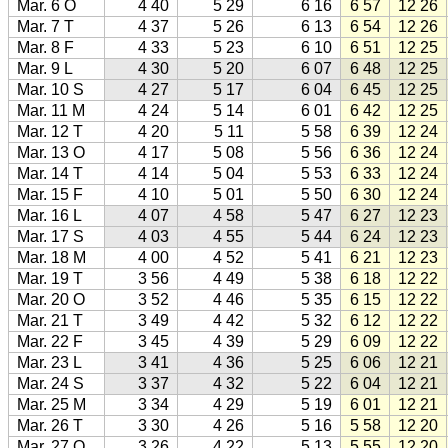
Mar. 6 O
4 40
5 29
6 16
6 57
12 26
Mar. 7 T
4 37
5 26
6 13
6 54
12 26
Mar. 8 F
4 33
5 23
6 10
6 51
12 25
Mar. 9 L
4 30
5 20
6 07
6 48
12 25
Mar. 10 S
4 27
5 17
6 04
6 45
12 25
Mar. 11 M
4 24
5 14
6 01
6 42
12 25
Mar. 12 T
4 20
5 11
5 58
6 39
12 24
Mar. 13 O
4 17
5 08
5 56
6 36
12 24
Mar. 14 T
4 14
5 04
5 53
6 33
12 24
Mar. 15 F
4 10
5 01
5 50
6 30
12 24
Mar. 16 L
4 07
4 58
5 47
6 27
12 23
Mar. 17 S
4 03
4 55
5 44
6 24
12 23
Mar. 18 M
4 00
4 52
5 41
6 21
12 23
Mar. 19 T
3 56
4 49
5 38
6 18
12 22
Mar. 20 O
3 52
4 46
5 35
6 15
12 22
Mar. 21 T
3 49
4 42
5 32
6 12
12 22
Mar. 22 F
3 45
4 39
5 29
6 09
12 22
Mar. 23 L
3 41
4 36
5 25
6 06
12 21
Mar. 24 S
3 37
4 32
5 22
6 04
12 21
Mar. 25 M
3 34
4 29
5 19
6 01
12 21
Mar. 26 T
3 30
4 26
5 16
5 58
12 20
Mar. 27 O
3 26
4 22
5 13
5 55
12 20