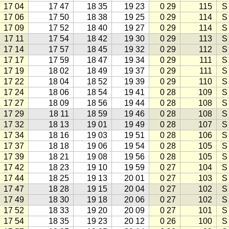
17 04
17 47
18 35
19 23
0 29
115
S
17 06
17 50
18 38
19 25
0 29
114
S
17 09
17 52
18 40
19 27
0 29
114
S
17 11
17 54
18 42
19 30
0 29
113
S
17 14
17 57
18 45
19 32
0 29
112
S
17 17
17 59
18 47
19 34
0 29
111
S
17 19
18 02
18 49
19 37
0 29
111
S
17 22
18 04
18 52
19 39
0 29
110
S
17 24
18 06
18 54
19 41
0 28
109
S
17 27
18 09
18 56
19 44
0 28
108
S
17 29
18 11
18 59
19 46
0 28
108
S
17 32
18 13
19 01
19 49
0 28
107
S
17 34
18 16
19 03
19 51
0 28
106
S
17 37
18 18
19 06
19 54
0 28
105
S
17 39
18 21
19 08
19 56
0 28
105
S
17 42
18 23
19 10
19 59
0 27
104
S
17 44
18 25
19 13
20 01
0 27
103
S
17 47
18 28
19 15
20 04
0 27
102
S
17 49
18 30
19 18
20 06
0 27
102
S
17 52
18 33
19 20
20 09
0 27
101
S
17 54
18 35
19 23
20 12
0 26
100
S