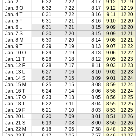
Jan. 2 T
6 32
7 22
8 17
9 12
12 19
Jan. 3 O
6 32
7 22
8 17
9 12
12 19
Jan. 4 T
6 31
7 22
8 16
9 11
12 20
Jan. 5 F
6 31
7 21
8 16
9 10
12 20
Jan. 6 L
6 31
7 21
8 15
9 09
12 20
Jan. 7 S
6 30
7 20
8 15
9 09
12 21
Jan. 8 M
6 30
7 20
8 14
9 08
12 21
Jan. 9 T
6 29
7 19
8 13
9 07
12 22
Jan. 10 O
6 29
7 19
8 13
9 06
12 22
Jan. 11 T
6 28
7 18
8 12
9 05
12 23
Jan. 12 F
6 28
7 17
8 11
9 03
12 23
Jan. 13 L
6 27
7 16
8 10
9 02
12 23
Jan. 14 S
6 26
7 15
8 09
9 01
12 24
Jan. 15 M
6 25
7 15
8 08
8 59
12 24
Jan. 16 T
6 24
7 14
8 06
8 58
12 24
Jan. 17 O
6 23
7 13
8 05
8 56
12 25
Jan. 18 T
6 22
7 11
8 04
8 55
12 25
Jan. 19 F
6 21
7 10
8 03
8 53
12 25
Jan. 20 L
6 20
7 09
8 01
8 51
12 26
Jan. 21 S
6 19
7 08
8 00
8 50
12 26
Jan. 22 M
6 18
7 06
7 58
8 48
12 26
Jan. 23 T
6 17
7 05
7 57
8 46
12 27