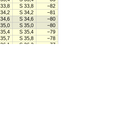
 33,8
S 33,8
−82
 34,2
S 34,2
−81
 34,6
S 34,6
−80
 35,0
S 35,0
−80
 35,4
S 35,4
−79
 35,7
S 35,8
−78
 36,1
S 36,2
−77
 36,5
S 36,5
−77
 36,9
S 36,9
−76
 37,3
S 37,3
−75
 37,6
S 37,7
−74
 38,0
S 38,0
−73
 38,4
S 38,4
−73
 38,8
S 38,8
−72
 39,1
S 39,1
−71
 39,5
S 39,5
−70
 39,9
S 39,9
−70
 40,2
S 40,2
−69
 40,6
S 40,6
−68
 40,9
S 40,9
−67
 41,3
S 41,3
−67