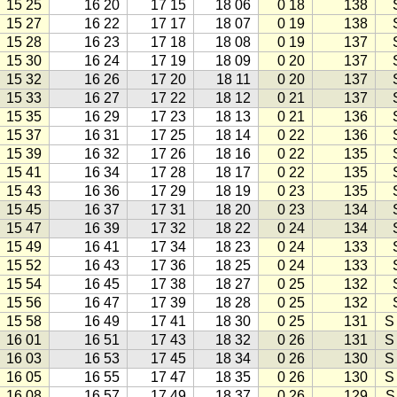
15 25
16 20
17 15
18 06
0 18
138
15 27
16 22
17 17
18 07
0 19
138
15 28
16 23
17 18
18 08
0 19
137
15 30
16 24
17 19
18 09
0 20
137
15 32
16 26
17 20
18 11
0 20
137
15 33
16 27
17 22
18 12
0 21
137
15 35
16 29
17 23
18 13
0 21
136
15 37
16 31
17 25
18 14
0 22
136
15 39
16 32
17 26
18 16
0 22
135
15 41
16 34
17 28
18 17
0 22
135
15 43
16 36
17 29
18 19
0 23
135
15 45
16 37
17 31
18 20
0 23
134
15 47
16 39
17 32
18 22
0 24
134
15 49
16 41
17 34
18 23
0 24
133
15 52
16 43
17 36
18 25
0 24
133
15 54
16 45
17 38
18 27
0 25
132
15 56
16 47
17 39
18 28
0 25
132
15 58
16 49
17 41
18 30
0 25
131
S
16 01
16 51
17 43
18 32
0 26
131
S
16 03
16 53
17 45
18 34
0 26
130
S
16 05
16 55
17 47
18 35
0 26
130
S
16 08
16 57
17 49
18 37
0 26
129
S