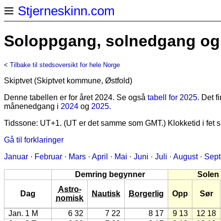
Stjerneskinn.com
Soloppgang, solnedgang og s
<
Tilbake til stedsoversikt for hele Norge
Skiptvet (Skiptvet kommune, Østfold)
Denne tabellen er for året 2024. Se også
tabell for 2025
. Det 
månenedgang i
2024
og
2025
.
Tidssone: UT+1. (UT er det samme som GMT.) Klokketid i fet sk
Gå til forklaringer
Januar
·
Februar
·
Mars
·
April
·
Mai
·
Juni
·
Juli
·
August
·
Sep
Demring begynner
Solen
Astro-
Dag
Nautisk
Borgerlig
Opp
Sør
nomisk
Jan. 1 M
6 32
7 22
8 17
9 13
12 18