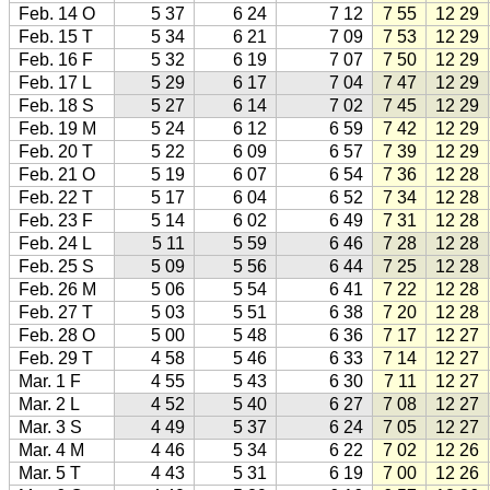
Feb. 14 O
5 37
6 24
7 12
7 55
12 29
Feb. 15 T
5 34
6 21
7 09
7 53
12 29
Feb. 16 F
5 32
6 19
7 07
7 50
12 29
Feb. 17 L
5 29
6 17
7 04
7 47
12 29
Feb. 18 S
5 27
6 14
7 02
7 45
12 29
Feb. 19 M
5 24
6 12
6 59
7 42
12 29
Feb. 20 T
5 22
6 09
6 57
7 39
12 29
Feb. 21 O
5 19
6 07
6 54
7 36
12 28
Feb. 22 T
5 17
6 04
6 52
7 34
12 28
Feb. 23 F
5 14
6 02
6 49
7 31
12 28
Feb. 24 L
5 11
5 59
6 46
7 28
12 28
Feb. 25 S
5 09
5 56
6 44
7 25
12 28
Feb. 26 M
5 06
5 54
6 41
7 22
12 28
Feb. 27 T
5 03
5 51
6 38
7 20
12 28
Feb. 28 O
5 00
5 48
6 36
7 17
12 27
Feb. 29 T
4 58
5 46
6 33
7 14
12 27
Mar. 1 F
4 55
5 43
6 30
7 11
12 27
Mar. 2 L
4 52
5 40
6 27
7 08
12 27
Mar. 3 S
4 49
5 37
6 24
7 05
12 27
Mar. 4 M
4 46
5 34
6 22
7 02
12 26
Mar. 5 T
4 43
5 31
6 19
7 00
12 26