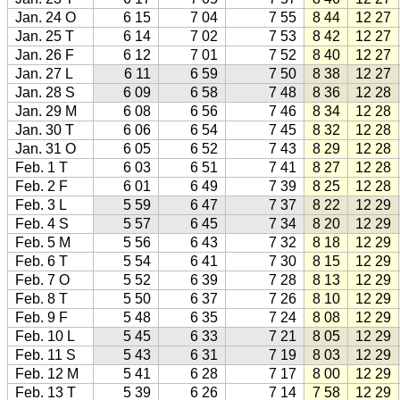
Jan. 24 O
6 15
7 04
7 55
8 44
12 27
Jan. 25 T
6 14
7 02
7 53
8 42
12 27
Jan. 26 F
6 12
7 01
7 52
8 40
12 27
Jan. 27 L
6 11
6 59
7 50
8 38
12 27
Jan. 28 S
6 09
6 58
7 48
8 36
12 28
Jan. 29 M
6 08
6 56
7 46
8 34
12 28
Jan. 30 T
6 06
6 54
7 45
8 32
12 28
Jan. 31 O
6 05
6 52
7 43
8 29
12 28
Feb. 1 T
6 03
6 51
7 41
8 27
12 28
Feb. 2 F
6 01
6 49
7 39
8 25
12 28
Feb. 3 L
5 59
6 47
7 37
8 22
12 29
Feb. 4 S
5 57
6 45
7 34
8 20
12 29
Feb. 5 M
5 56
6 43
7 32
8 18
12 29
Feb. 6 T
5 54
6 41
7 30
8 15
12 29
Feb. 7 O
5 52
6 39
7 28
8 13
12 29
Feb. 8 T
5 50
6 37
7 26
8 10
12 29
Feb. 9 F
5 48
6 35
7 24
8 08
12 29
Feb. 10 L
5 45
6 33
7 21
8 05
12 29
Feb. 11 S
5 43
6 31
7 19
8 03
12 29
Feb. 12 M
5 41
6 28
7 17
8 00
12 29
Feb. 13 T
5 39
6 26
7 14
7 58
12 29