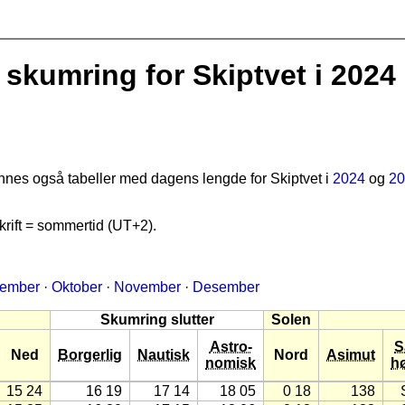
kumring for Skiptvet i 2024
finnes også tabeller med dagens lengde for Skiptvet i
2024
og
20
rift = sommertid (UT+2).
tember
·
Oktober
·
November
·
Desember
Skumring slutter
Solen
Astro-
S
Ned
Borgerlig
Nautisk
Nord
Asimut
nomisk
h
15 24
16 19
17 14
18 05
0 18
138