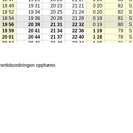
18 49
19 31
20 23
21 21
0 20
82
S
18 52
19 34
20 25
21 24
0 20
82
S
18 54
19 36
20 28
21 28
0 19
81
S
19 56
20 39
21 31
22 32
0 19
80
S
19 59
20 41
21 34
22 36
1 19
79
S
20 01
20 44
21 37
22 40
1 18
78
S
20 04
20 46
21 40
22 44
1 18
78
S
20 06
20 49
21 43
22 48
1 18
77
S
20 08
20 52
21 46
22 52
1 18
76
S
20 11
20 54
21 49
22 56
1 17
75
S
mmertidsordningen opphører.
20 13
20 57
21 52
23 01
1 17
75
S
20 16
20 59
21 56
23 05
1 17
74
S
20 18
21 02
21 59
23 10
1 16
73
S
20 20
21 05
22 02
23 15
1 16
72
S
20 23
21 07
22 05
23 20
1 16
72
S
20 25
21 10
22 09
23 26
1 16
71
S
20 28
21 13
22 12
23 32
1 15
70
S
20 30
21 15
22 15
23 38
1 15
69
S
20 32
21 18
22 19
23 44
1 15
69
S
20 35
21 21
22 22
23 51
1 15
68
S
hms
(1998)
20 37
21 24
22 26
23 58
1 14
67
S