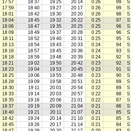
17 57
18 37
19 25
20 14
0 26
99
S
17 59
18 40
19 27
20 17
0 26
99
S
18 01
18 42
19 30
20 20
0 26
98
S
18 04
18 45
19 32
20 22
0 25
97
S
18 06
18 47
19 35
20 25
0 25
96
S
18 09
18 49
19 37
20 28
0 25
96
S
18 11
18 52
19 40
20 31
0 25
95
S
18 13
18 54
19 43
20 33
0 24
94
S
18 16
18 57
19 45
20 36
0 24
93
S
18 18
18 59
19 48
20 39
0 24
92
S
18 21
19 02
19 50
20 42
0 23
92
S
18 23
19 04
19 53
20 45
0 23
91
S
18 25
19 06
19 55
20 48
0 23
90
S
18 28
19 09
19 58
20 51
0 23
89
S
18 30
19 11
20 01
20 54
0 22
89
S
18 33
19 14
20 03
20 57
0 22
88
S
18 35
19 16
20 06
21 01
0 22
87
S
18 37
19 19
20 09
21 04
0 21
86
S
18 40
19 21
20 11
21 07
0 21
85
S
18 42
19 24
20 14
21 10
0 21
85
S
18 45
19 26
20 17
21 14
0 21
84
S
18 47
19 29
20 20
21 17
0 20
83
S