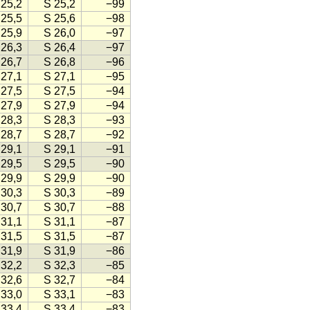
 25,2
S 25,2
−99
 25,5
S 25,6
−98
 25,9
S 26,0
−97
 26,3
S 26,4
−97
 26,7
S 26,8
−96
 27,1
S 27,1
−95
 27,5
S 27,5
−94
 27,9
S 27,9
−94
 28,3
S 28,3
−93
 28,7
S 28,7
−92
 29,1
S 29,1
−91
 29,5
S 29,5
−90
 29,9
S 29,9
−90
 30,3
S 30,3
−89
 30,7
S 30,7
−88
 31,1
S 31,1
−87
 31,5
S 31,5
−87
 31,9
S 31,9
−86
 32,2
S 32,3
−85
 32,6
S 32,7
−84
 33,0
S 33,1
−83
 33,4
S 33,4
−83