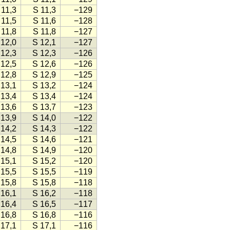
 11,3
S 11,3
−129
 11,5
S 11,6
−128
 11,8
S 11,8
−127
 12,0
S 12,1
−127
 12,3
S 12,3
−126
 12,5
S 12,6
−126
 12,8
S 12,9
−125
 13,1
S 13,2
−124
 13,4
S 13,4
−124
 13,6
S 13,7
−123
 13,9
S 14,0
−122
 14,2
S 14,3
−122
 14,5
S 14,6
−121
 14,8
S 14,9
−120
 15,1
S 15,2
−120
 15,5
S 15,5
−119
 15,8
S 15,8
−118
 16,1
S 16,2
−118
 16,4
S 16,5
−117
 16,8
S 16,8
−116
 17,1
S 17,1
−116