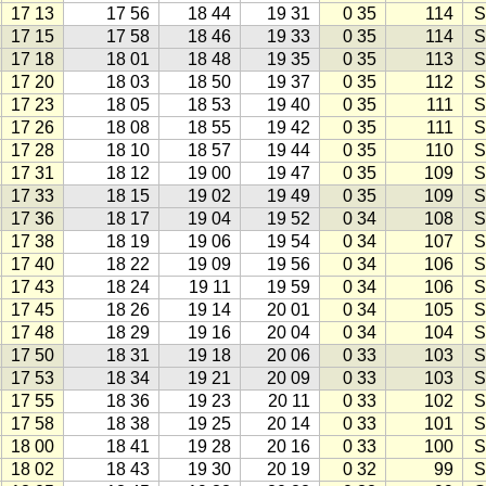
17 13
17 56
18 44
19 31
0 35
114
S
17 15
17 58
18 46
19 33
0 35
114
S
17 18
18 01
18 48
19 35
0 35
113
S
17 20
18 03
18 50
19 37
0 35
112
S
17 23
18 05
18 53
19 40
0 35
111
S
17 26
18 08
18 55
19 42
0 35
111
S
17 28
18 10
18 57
19 44
0 35
110
S
17 31
18 12
19 00
19 47
0 35
109
S
17 33
18 15
19 02
19 49
0 35
109
S
17 36
18 17
19 04
19 52
0 34
108
S
17 38
18 19
19 06
19 54
0 34
107
S
17 40
18 22
19 09
19 56
0 34
106
S
17 43
18 24
19 11
19 59
0 34
106
S
17 45
18 26
19 14
20 01
0 34
105
S
17 48
18 29
19 16
20 04
0 34
104
S
17 50
18 31
19 18
20 06
0 33
103
S
17 53
18 34
19 21
20 09
0 33
103
S
17 55
18 36
19 23
20 11
0 33
102
S
17 58
18 38
19 25
20 14
0 33
101
S
18 00
18 41
19 28
20 16
0 33
100
S
18 02
18 43
19 30
20 19
0 32
99
S