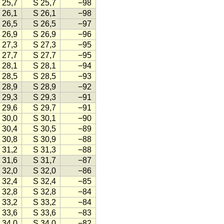
 25,7
S 25,7
−98
 26,1
S 26,1
−98
 26,5
S 26,5
−97
 26,9
S 26,9
−96
 27,3
S 27,3
−95
 27,7
S 27,7
−95
 28,1
S 28,1
−94
 28,5
S 28,5
−93
 28,9
S 28,9
−92
 29,3
S 29,3
−91
 29,6
S 29,7
−91
 30,0
S 30,1
−90
 30,4
S 30,5
−89
 30,8
S 30,9
−88
 31,2
S 31,3
−88
 31,6
S 31,7
−87
 32,0
S 32,0
−86
 32,4
S 32,4
−85
 32,8
S 32,8
−84
 33,2
S 33,2
−84
 33,6
S 33,6
−83
 34,0
S 34,0
−82