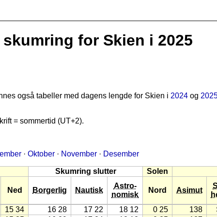
skumring for Skien i 2025
finnes også tabeller med dagens lengde for Skien i
2024
og
202
rift = sommertid (UT+2).
tember
·
Oktober
·
November
·
Desember
Skumring slutter
Solen
Astro-
Ned
Borgerlig
Nautisk
Nord
Asimut
nomisk
h
15 34
16 28
17 22
18 12
0 25
138