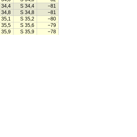
 34,4
S 34,4
−81
 34,8
S 34,8
−81
 35,1
S 35,2
−80
 35,5
S 35,6
−79
 35,9
S 35,9
−78
 36,3
S 36,3
−78
 36,7
S 36,7
−77
 37,1
S 37,1
−76
 37,4
S 37,5
−75
 37,8
S 37,8
−75
 38,2
S 38,2
−74
 38,6
S 38,6
−73
 38,9
S 39,0
−72
 39,3
S 39,3
−72
 39,7
S 39,7
−71
 40,0
S 40,0
−70
 40,4
S 40,4
−69
 40,7
S 40,8
−69
 41,1
S 41,1
−68
 41,4
S 41,5
−67
 41,8
S 41,8
−66