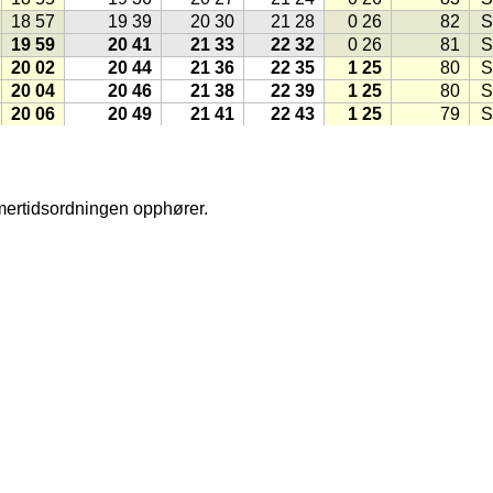
18 57
19 39
20 30
21 28
0 26
82
S
19 59
20 41
21 33
22 32
0 26
81
S
20 02
20 44
21 36
22 35
1 25
80
S
20 04
20 46
21 38
22 39
1 25
80
S
20 06
20 49
21 41
22 43
1 25
79
S
20 09
20 51
21 44
22 47
1 24
78
S
20 11
20 54
21 47
22 51
1 24
77
S
20 14
20 56
21 50
22 55
1 24
76
S
20 16
20 59
21 53
22 59
1 24
76
S
mmertidsordningen opphører.
20 18
21 01
21 56
23 03
1 23
75
S
20 21
21 04
21 59
23 08
1 23
74
S
20 23
21 07
22 03
23 12
1 23
73
S
20 25
21 09
22 06
23 17
1 22
73
S
20 28
21 12
22 09
23 22
1 22
72
S
20 30
21 14
22 12
23 27
1 22
71
S
20 32
21 17
22 15
23 33
1 22
70
S
20 35
21 20
22 19
23 38
1 21
70
S
hms
(1998)
20 37
21 22
22 22
23 44
1 21
69
S
20 40
21 25
22 26
23 51
1 21
68
S
20 42
21 28
22 29
23 57
1 21
68
S
, klikk på knappen lik denne:
(Kilde for ikonet: Gule Sider)
20 44
21 30
22 33
1 20
67
S