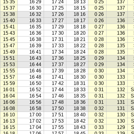
15 35
16 29
17 24
18 13
0 25
137
15 37
16 30
17 25
18 15
0 25
137
15 38
16 32
17 26
18 16
0 26
137
15 40
16 33
17 27
18 17
0 26
136
15 41
16 35
17 29
18 18
0 27
136
15 43
16 36
17 30
18 20
0 27
136
15 45
16 38
17 31
18 21
0 28
136
15 47
16 39
17 33
18 22
0 28
135
15 49
16 41
17 34
18 24
0 28
135
15 51
16 43
17 36
18 25
0 29
134
15 53
16 44
17 37
18 27
0 29
134
15 55
16 46
17 39
18 28
0 30
134
15 57
16 48
17 41
18 30
0 30
133
15 59
16 50
17 42
18 31
0 30
133
16 01
16 52
17 44
18 33
0 31
132
S
16 04
16 54
17 46
18 35
0 31
132
S
16 06
16 56
17 48
18 36
0 31
131
S
16 08
16 58
17 50
18 38
0 32
131
S
16 10
17 00
17 51
18 40
0 32
130
S
16 13
17 02
17 53
18 42
0 32
130
S
16 15
17 04
17 55
18 43
0 33
129
S
16 18
17 06
17 57
18 45
0 33
129
S