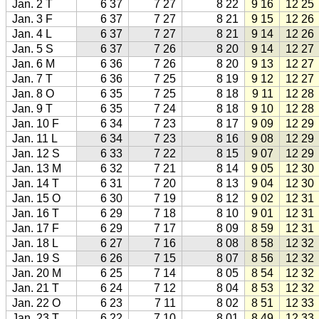
Jan. 2 T
6 37
7 27
8 22
9 16
12 25
Jan. 3 F
6 37
7 27
8 21
9 15
12 26
Jan. 4 L
6 37
7 27
8 21
9 14
12 26
Jan. 5 S
6 37
7 26
8 20
9 14
12 27
Jan. 6 M
6 36
7 26
8 20
9 13
12 27
Jan. 7 T
6 36
7 25
8 19
9 12
12 27
Jan. 8 O
6 35
7 25
8 18
9 11
12 28
Jan. 9 T
6 35
7 24
8 18
9 10
12 28
Jan. 10 F
6 34
7 23
8 17
9 09
12 29
Jan. 11 L
6 34
7 23
8 16
9 08
12 29
Jan. 12 S
6 33
7 22
8 15
9 07
12 29
Jan. 13 M
6 32
7 21
8 14
9 05
12 30
Jan. 14 T
6 31
7 20
8 13
9 04
12 30
Jan. 15 O
6 30
7 19
8 12
9 02
12 31
Jan. 16 T
6 29
7 18
8 10
9 01
12 31
Jan. 17 F
6 29
7 17
8 09
8 59
12 31
Jan. 18 L
6 27
7 16
8 08
8 58
12 32
Jan. 19 S
6 26
7 15
8 07
8 56
12 32
Jan. 20 M
6 25
7 14
8 05
8 54
12 32
Jan. 21 T
6 24
7 12
8 04
8 53
12 32
Jan. 22 O
6 23
7 11
8 02
8 51
12 33
Jan. 23 T
6 22
7 10
8 01
8 49
12 33