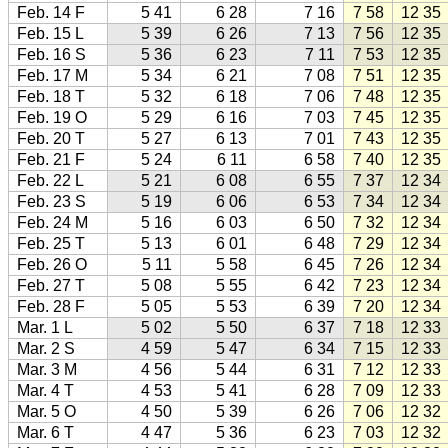
Feb. 14 F
5 41
6 28
7 16
7 58
12 35
Feb. 15 L
5 39
6 26
7 13
7 56
12 35
Feb. 16 S
5 36
6 23
7 11
7 53
12 35
Feb. 17 M
5 34
6 21
7 08
7 51
12 35
Feb. 18 T
5 32
6 18
7 06
7 48
12 35
Feb. 19 O
5 29
6 16
7 03
7 45
12 35
Feb. 20 T
5 27
6 13
7 01
7 43
12 35
Feb. 21 F
5 24
6 11
6 58
7 40
12 35
Feb. 22 L
5 21
6 08
6 55
7 37
12 34
Feb. 23 S
5 19
6 06
6 53
7 34
12 34
Feb. 24 M
5 16
6 03
6 50
7 32
12 34
Feb. 25 T
5 13
6 01
6 48
7 29
12 34
Feb. 26 O
5 11
5 58
6 45
7 26
12 34
Feb. 27 T
5 08
5 55
6 42
7 23
12 34
Feb. 28 F
5 05
5 53
6 39
7 20
12 34
Mar. 1 L
5 02
5 50
6 37
7 18
12 33
Mar. 2 S
4 59
5 47
6 34
7 15
12 33
Mar. 3 M
4 56
5 44
6 31
7 12
12 33
Mar. 4 T
4 53
5 41
6 28
7 09
12 33
Mar. 5 O
4 50
5 39
6 26
7 06
12 32
Mar. 6 T
4 47
5 36
6 23
7 03
12 32