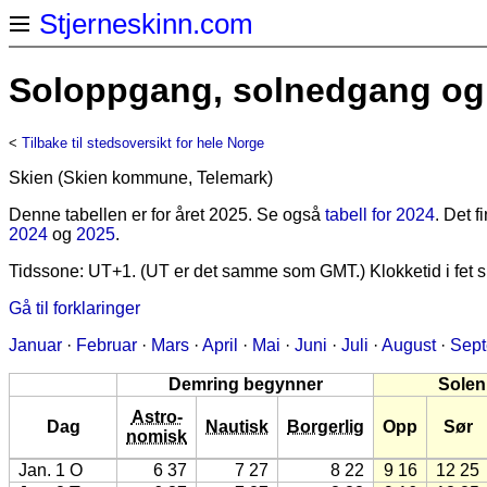
Stjerneskinn.com
Soloppgang, solnedgang og 
<
Tilbake til stedsoversikt for hele Norge
Skien (Skien kommune, Telemark)
Denne tabellen er for året 2025. Se også
tabell for 2024
. Det 
2024
og
2025
.
Tidssone: UT+1. (UT er det samme som GMT.) Klokketid i fet sk
Gå til forklaringer
Januar
·
Februar
·
Mars
·
April
·
Mai
·
Juni
·
Juli
·
August
·
Sep
Demring begynner
Solen
Astro-
Dag
Nautisk
Borgerlig
Opp
Sør
nomisk
Jan. 1 O
6 37
7 27
8 22
9 16
12 25