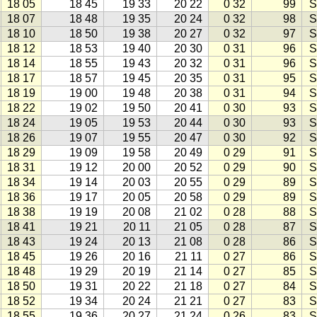
18 05
18 45
19 33
20 22
0 32
99
S
18 07
18 48
19 35
20 24
0 32
98
S
18 10
18 50
19 38
20 27
0 32
97
S
18 12
18 53
19 40
20 30
0 31
96
S
18 14
18 55
19 43
20 32
0 31
96
S
18 17
18 57
19 45
20 35
0 31
95
S
18 19
19 00
19 48
20 38
0 31
94
S
18 22
19 02
19 50
20 41
0 30
93
S
18 24
19 05
19 53
20 44
0 30
93
S
18 26
19 07
19 55
20 47
0 30
92
S
18 29
19 09
19 58
20 49
0 29
91
S
18 31
19 12
20 00
20 52
0 29
90
S
18 34
19 14
20 03
20 55
0 29
89
S
18 36
19 17
20 05
20 58
0 29
89
S
18 38
19 19
20 08
21 02
0 28
88
S
18 41
19 21
20 11
21 05
0 28
87
S
18 43
19 24
20 13
21 08
0 28
86
S
18 45
19 26
20 16
21 11
0 27
86
S
18 48
19 29
20 19
21 14
0 27
85
S
18 50
19 31
20 22
21 18
0 27
84
S
18 52
19 34
20 24
21 21
0 27
83
S
18 55
19 36
20 27
21 24
0 26
83
S