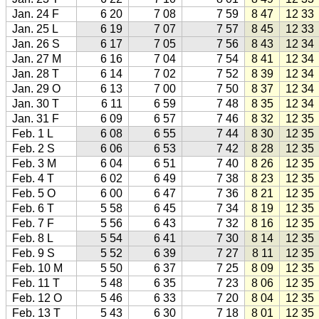
Jan. 24 F
6 20
7 08
7 59
8 47
12 33
Jan. 25 L
6 19
7 07
7 57
8 45
12 33
Jan. 26 S
6 17
7 05
7 56
8 43
12 34
Jan. 27 M
6 16
7 04
7 54
8 41
12 34
Jan. 28 T
6 14
7 02
7 52
8 39
12 34
Jan. 29 O
6 13
7 00
7 50
8 37
12 34
Jan. 30 T
6 11
6 59
7 48
8 35
12 34
Jan. 31 F
6 09
6 57
7 46
8 32
12 35
Feb. 1 L
6 08
6 55
7 44
8 30
12 35
Feb. 2 S
6 06
6 53
7 42
8 28
12 35
Feb. 3 M
6 04
6 51
7 40
8 26
12 35
Feb. 4 T
6 02
6 49
7 38
8 23
12 35
Feb. 5 O
6 00
6 47
7 36
8 21
12 35
Feb. 6 T
5 58
6 45
7 34
8 19
12 35
Feb. 7 F
5 56
6 43
7 32
8 16
12 35
Feb. 8 L
5 54
6 41
7 30
8 14
12 35
Feb. 9 S
5 52
6 39
7 27
8 11
12 35
Feb. 10 M
5 50
6 37
7 25
8 09
12 35
Feb. 11 T
5 48
6 35
7 23
8 06
12 35
Feb. 12 O
5 46
6 33
7 20
8 04
12 35
Feb. 13 T
5 43
6 30
7 18
8 01
12 35