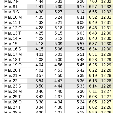
Mar. 7 F
4 44
5 33
6 20
7 00
12 32
Mar. 8 L
4 41
5 30
6 17
6 57
12 32
Mar. 9 S
4 38
5 27
6 14
6 55
12 32
Mar. 10 M
4 35
5 24
6 11
6 52
12 31
Mar. 11 T
4 32
5 21
6 08
6 49
12 31
Mar. 12 O
4 28
5 18
6 06
6 46
12 31
Mar. 13 T
4 25
5 15
6 03
6 43
12 30
Mar. 14 F
4 22
5 12
6 00
6 40
12 30
Mar. 15 L
4 18
5 09
5 57
6 37
12 30
Mar. 16 S
4 15
5 06
5 54
6 34
12 30
Mar. 17 M
4 11
5 03
5 51
6 31
12 29
Mar. 18 T
4 08
5 00
5 48
6 28
12 29
Mar. 19 O
4 04
4 56
5 45
6 25
12 29
Mar. 20 T
4 01
4 53
5 42
6 22
12 28
Mar. 21 F
3 57
4 50
5 39
6 19
12 28
Mar. 22 L
3 54
4 47
5 36
6 16
12 28
Mar. 23 S
3 50
4 44
5 33
6 14
12 28
Mar. 24 M
3 46
4 40
5 30
6 11
12 27
Mar. 25 T
3 42
4 37
5 27
6 08
12 27
Mar. 26 O
3 38
4 34
5 24
6 05
12 27
Mar. 27 T
3 34
4 30
5 21
6 02
12 26
Mar. 28 F
3 30
4 27
5 18
5 59
12 26