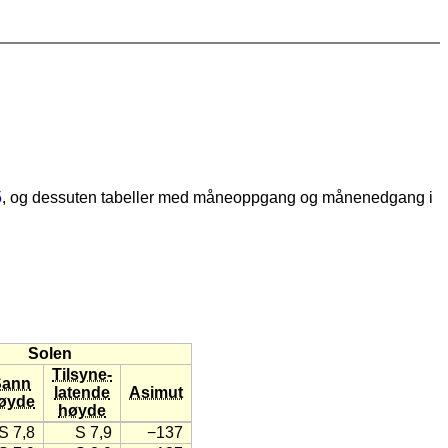
5
, og dessuten tabeller med måneoppgang og månenedgang i
Solen
Tilsyne-
Sann
latende
Asimut
øyde
høyde
S 7,8
S 7,9
−137