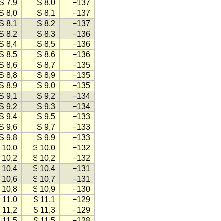
S 7,9
S 8,0
−137
S 8,0
S 8,1
−137
S 8,1
S 8,2
−137
S 8,2
S 8,3
−136
S 8,4
S 8,5
−136
S 8,5
S 8,6
−136
S 8,6
S 8,7
−135
S 8,8
S 8,9
−135
S 8,9
S 9,0
−135
S 9,1
S 9,2
−134
S 9,2
S 9,3
−134
S 9,4
S 9,5
−133
S 9,6
S 9,7
−133
S 9,8
S 9,9
−133
 10,0
S 10,0
−132
 10,2
S 10,2
−132
 10,4
S 10,4
−131
 10,6
S 10,7
−131
 10,8
S 10,9
−130
 11,0
S 11,1
−129
 11,2
S 11,3
−129
 11,5
S 11,5
−128