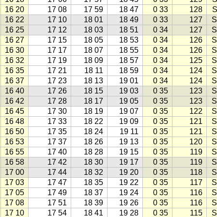
16 20
17 08
17 59
18 47
0 33
128
S
16 22
17 10
18 01
18 49
0 33
127
S
16 25
17 12
18 03
18 51
0 34
127
S
16 27
17 15
18 05
18 53
0 34
126
S
16 30
17 17
18 07
18 55
0 34
126
S
16 32
17 19
18 09
18 57
0 34
125
S
16 35
17 21
18 11
18 59
0 34
124
S
16 37
17 23
18 13
19 01
0 34
124
S
16 40
17 26
18 15
19 03
0 35
123
S
16 42
17 28
18 17
19 05
0 35
123
S
16 45
17 30
18 19
19 07
0 35
122
S
16 48
17 33
18 22
19 09
0 35
121
S
16 50
17 35
18 24
19 11
0 35
121
S
16 53
17 37
18 26
19 13
0 35
120
S
16 55
17 40
18 28
19 15
0 35
119
S
16 58
17 42
18 30
19 17
0 35
119
S
17 00
17 44
18 32
19 20
0 35
118
S
17 03
17 47
18 35
19 22
0 35
117
S
17 05
17 49
18 37
19 24
0 35
116
S
17 08
17 51
18 39
19 26
0 35
116
S
17 10
17 54
18 41
19 28
0 35
115
S