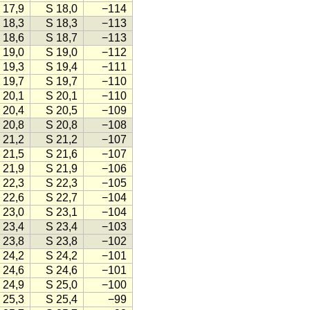
 17,9
S 18,0
−114
 18,3
S 18,3
−113
 18,6
S 18,7
−113
 19,0
S 19,0
−112
 19,3
S 19,4
−111
 19,7
S 19,7
−110
 20,1
S 20,1
−110
 20,4
S 20,5
−109
 20,8
S 20,8
−108
 21,2
S 21,2
−107
 21,5
S 21,6
−107
 21,9
S 21,9
−106
 22,3
S 22,3
−105
 22,6
S 22,7
−104
 23,0
S 23,1
−104
 23,4
S 23,4
−103
 23,8
S 23,8
−102
 24,2
S 24,2
−101
 24,6
S 24,6
−101
 24,9
S 25,0
−100
 25,3
S 25,4
−99