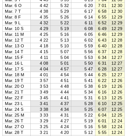
Mar. 6 O
4 42
5 32
6 20
7 01
12 30
18 0
Mar. 7 T
4 38
5 29
6 17
6 58
12 30
18 0
Mar. 8 F
4 35
5 26
6 14
6 55
12 29
18 0
Mar. 9 L
4 32
5 22
6 11
6 52
12 29
18 0
Mar. 10 S
4 29
5 19
6 08
6 49
12 29
18 1
Mar. 11 M
4 25
5 16
6 05
6 46
12 29
18 1
Mar. 12 T
4 22
5 13
6 02
6 43
12 28
18 1
Mar. 13 O
4 18
5 10
5 59
6 40
12 28
18 1
Mar. 14 T
4 15
5 07
5 56
6 37
12 28
18 2
Mar. 15 F
4 11
5 04
5 53
6 34
12 27
18 2
Mar. 16 L
4 08
5 01
5 50
6 31
12 27
18 2
Mar. 17 S
4 04
4 57
5 47
6 28
12 27
18 2
Mar. 18 M
4 01
4 54
5 44
6 25
12 27
18 2
Mar. 19 T
3 57
4 51
5 41
6 22
12 26
18 3
Mar. 20 O
3 53
4 48
5 38
6 19
12 26
18 3
Mar. 21 T
3 49
4 44
5 34
6 16
12 26
18 3
Mar. 22 F
3 45
4 41
5 31
6 13
12 25
18 3
Mar. 23 L
3 41
4 37
5 28
6 10
12 25
18 4
Mar. 24 S
3 38
4 34
5 25
6 07
12 25
18 4
Mar. 25 M
3 33
4 31
5 22
6 04
12 25
18 4
Mar. 26 T
3 29
4 27
5 19
6 01
12 24
18 4
Mar. 27 O
3 25
4 24
5 16
5 58
12 24
18 5
Mar. 28 T
3 21
4 20
5 12
5 55
12 24
18 5