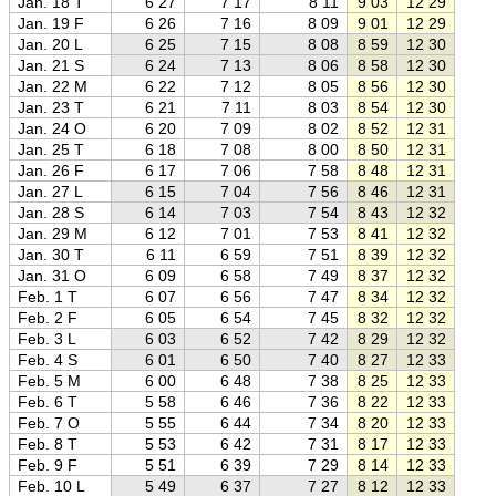
Jan. 18 T
6 27
7 17
8 11
9 03
12 29
15 5
Jan. 19 F
6 26
7 16
8 09
9 01
12 29
15 5
Jan. 20 L
6 25
7 15
8 08
8 59
12 30
16 0
Jan. 21 S
6 24
7 13
8 06
8 58
12 30
16 0
Jan. 22 M
6 22
7 12
8 05
8 56
12 30
16 0
Jan. 23 T
6 21
7 11
8 03
8 54
12 30
16 0
Jan. 24 O
6 20
7 09
8 02
8 52
12 31
16 1
Jan. 25 T
6 18
7 08
8 00
8 50
12 31
16 1
Jan. 26 F
6 17
7 06
7 58
8 48
12 31
16 1
Jan. 27 L
6 15
7 04
7 56
8 46
12 31
16 1
Jan. 28 S
6 14
7 03
7 54
8 43
12 32
16 2
Jan. 29 M
6 12
7 01
7 53
8 41
12 32
16 2
Jan. 30 T
6 11
6 59
7 51
8 39
12 32
16 2
Jan. 31 O
6 09
6 58
7 49
8 37
12 32
16 2
Feb. 1 T
6 07
6 56
7 47
8 34
12 32
16 3
Feb. 2 F
6 05
6 54
7 45
8 32
12 32
16 3
Feb. 3 L
6 03
6 52
7 42
8 29
12 32
16 3
Feb. 4 S
6 01
6 50
7 40
8 27
12 33
16 3
Feb. 5 M
6 00
6 48
7 38
8 25
12 33
16 4
Feb. 6 T
5 58
6 46
7 36
8 22
12 33
16 4
Feb. 7 O
5 55
6 44
7 34
8 20
12 33
16 4
Feb. 8 T
5 53
6 42
7 31
8 17
12 33
16 5
Feb. 9 F
5 51
6 39
7 29
8 14
12 33
16 5
Feb. 10 L
5 49
6 37
7 27
8 12
12 33
16 5