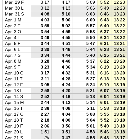
Mar. 29 F
3 17
4 17
5 09
5 52
12 23
18 5
Mar. 30 L
3 12
4 13
5 06
5 49
12 23
18 5
Mar. 31 S
4 08
5 10
6 03
6 46
13 23
20 0
Apr. 1 M
4 03
5 06
6 00
6 43
13 22
20 0
Apr. 2 T
3 59
5 02
5 57
6 40
13 22
20 0
Apr. 3 O
3 54
4 59
5 53
6 37
13 22
20 0
Apr. 4 T
3 49
4 55
5 50
6 34
13 22
20 1
Apr. 5 F
3 44
4 51
5 47
6 31
13 21
20 1
Apr. 6 L
3 39
4 48
5 44
6 28
13 21
20 1
Apr. 7 S
3 34
4 44
5 40
6 25
13 21
20 1
Apr. 8 M
3 28
4 40
5 37
6 22
13 20
20 2
Apr. 9 T
3 23
4 36
5 34
6 19
13 20
20 2
Apr. 10 O
3 17
4 32
5 31
6 16
13 20
20 2
Apr. 11 T
3 11
4 28
5 27
6 13
13 20
20 2
Apr. 12 F
3 05
4 24
5 24
6 10
13 19
20 3
Apr. 13 L
2 58
4 20
5 21
6 07
13 19
20 3
Apr. 14 S
2 52
4 16
5 18
6 04
13 19
20 3
Apr. 15 M
2 44
4 12
5 14
6 01
13 19
20 3
Apr. 16 T
2 36
4 08
5 11
5 58
13 18
20 4
Apr. 17 O
2 27
4 04
5 08
5 55
13 18
20 4
Apr. 18 T
2 18
4 00
5 04
5 52
13 18
20 4
Apr. 19 F
2 06
3 56
5 01
5 49
13 18
20 4
Apr. 20 L
1 51
3 51
4 58
5 46
13 18
20 5
Apr. 21 S
////
3 47
4 55
5 43
13 17
20 5