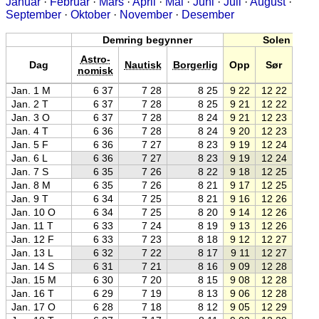
Januar
·
Februar
·
Mars
·
April
·
Mai
·
Juni
·
Juli
·
August
·
September
·
Oktober
·
November
·
Desember
Demring begynner
Solen
Astro-
Dag
Nautisk
Borgerlig
Opp
Sør
Ne
nomisk
Jan. 1 M
6 37
7 28
8 25
9 22
12 22
15 2
Jan. 2 T
6 37
7 28
8 25
9 21
12 22
15 2
Jan. 3 O
6 37
7 28
8 24
9 21
12 23
15 2
Jan. 4 T
6 36
7 28
8 24
9 20
12 23
15 2
Jan. 5 F
6 36
7 27
8 23
9 19
12 24
15 2
Jan. 6 L
6 36
7 27
8 23
9 19
12 24
15 3
Jan. 7 S
6 35
7 26
8 22
9 18
12 25
15 3
Jan. 8 M
6 35
7 26
8 21
9 17
12 25
15 3
Jan. 9 T
6 34
7 25
8 21
9 16
12 26
15 3
Jan. 10 O
6 34
7 25
8 20
9 14
12 26
15 3
Jan. 11 T
6 33
7 24
8 19
9 13
12 26
15 4
Jan. 12 F
6 33
7 23
8 18
9 12
12 27
15 4
Jan. 13 L
6 32
7 22
8 17
9 11
12 27
15 4
Jan. 14 S
6 31
7 21
8 16
9 09
12 28
15 4
Jan. 15 M
6 30
7 20
8 15
9 08
12 28
15 4
Jan. 16 T
6 29
7 19
8 13
9 06
12 28
15 5
Jan. 17 O
6 28
7 18
8 12
9 05
12 29
15 5