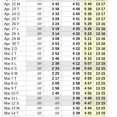
Apr. 22 M
////
3 42
4 51
5 40
13 17
20 5
Apr. 23 T
////
3 38
4 48
5 38
13 17
20 5
Apr. 24 O
////
3 33
4 45
5 35
13 17
21 0
Apr. 25 T
////
3 28
4 41
5 32
13 17
21 0
Apr. 26 F
////
3 24
4 38
5 29
13 16
21 0
Apr. 27 L
////
3 19
4 35
5 26
13 16
21 0
Apr. 28 S
////
3 14
4 32
5 23
13 16
21 1
Apr. 29 M
////
3 08
4 28
5 21
13 16
21 1
Apr. 30 T
////
3 03
4 25
5 18
13 16
21 1
Mai 1 O
////
2 58
4 22
5 15
13 16
21 1
Mai 2 T
////
2 52
4 18
5 12
13 16
21 2
Mai 3 F
////
2 46
4 15
5 10
13 16
21 2
Mai 4 L
////
2 39
4 12
5 07
13 15
21 2
Mai 5 S
////
2 33
4 08
5 04
13 15
21 2
Mai 6 M
////
2 25
4 05
5 02
13 15
21 3
Mai 7 T
////
2 17
4 02
4 59
13 15
21 3
Mai 8 O
////
2 09
3 58
4 57
13 15
21 3
Mai 9 T
////
1 58
3 55
4 54
13 15
21 3
Mai 10 F
////
1 45
3 52
4 52
13 15
21 4
Mai 11 L
////
////
3 49
4 49
13 15
21 4
Mai 12 S
////
////
3 45
4 47
13 15
21 4
Mai 13 M
////
////
3 42
4 44
13 15
21 4
Mai 14 T
////
////
3 39
4 42
13 15
21 5