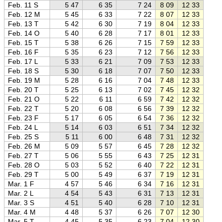
Feb. 11 S
5 47
6 35
7 24
8 09
12 33
16 5
Feb. 12 M
5 45
6 33
7 22
8 07
12 33
17 0
Feb. 13 T
5 42
6 30
7 19
8 04
12 33
17 0
Feb. 14 O
5 40
6 28
7 17
8 01
12 33
17 0
Feb. 15 T
5 38
6 26
7 15
7 59
12 33
17 0
Feb. 16 F
5 35
6 23
7 12
7 56
12 33
17 1
Feb. 17 L
5 33
6 21
7 09
7 53
12 33
17 1
Feb. 18 S
5 30
6 18
7 07
7 50
12 33
17 1
Feb. 19 M
5 28
6 16
7 04
7 48
12 33
17 1
Feb. 20 T
5 25
6 13
7 02
7 45
12 32
17 2
Feb. 21 O
5 22
6 11
6 59
7 42
12 32
17 2
Feb. 22 T
5 20
6 08
6 56
7 39
12 32
17 2
Feb. 23 F
5 17
6 05
6 54
7 36
12 32
17 2
Feb. 24 L
5 14
6 03
6 51
7 34
12 32
17 3
Feb. 25 S
5 11
6 00
6 48
7 31
12 32
17 3
Feb. 26 M
5 09
5 57
6 45
7 28
12 32
17 3
Feb. 27 T
5 06
5 55
6 43
7 25
12 31
17 3
Feb. 28 O
5 03
5 52
6 40
7 22
12 31
17 4
Feb. 29 T
5 00
5 49
6 37
7 19
12 31
17 4
Mar. 1 F
4 57
5 46
6 34
7 16
12 31
17 4
Mar. 2 L
4 54
5 43
6 31
7 13
12 31
17 5
Mar. 3 S
4 51
5 40
6 28
7 10
12 31
17 5
Mar. 4 M
4 48
5 37
6 26
7 07
12 30
17 5
Mar. 5 T
4 45
5 35
6 23
7 04
12 30
17 5