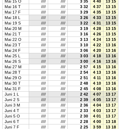
Mai 15 O
////
////
3 35
4 40
13 15
21 5
Mai 16 T
////
////
3 32
4 37
13 15
21 5
Mai 17 F
////
////
3 29
4 35
13 15
21 5
Mai 18 L
////
////
3 26
4 33
13 15
21 5
Mai 19 S
////
////
3 22
4 31
13 15
22 0
Mai 20 M
////
////
3 19
4 28
13 15
22 0
Mai 21 T
////
////
3 16
4 26
13 15
22 0
Mai 22 O
////
////
3 13
4 24
13 15
22 0
Mai 23 T
////
////
3 10
4 22
13 16
22 1
Mai 24 F
////
////
3 06
4 20
13 16
22 1
Mai 25 L
////
////
3 03
4 18
13 16
22 1
Mai 26 S
////
////
3 00
4 16
13 16
22 1
Mai 27 M
////
////
2 57
4 15
13 16
22 1
Mai 28 T
////
////
2 54
4 13
13 16
22 2
Mai 29 O
////
////
2 51
4 11
13 16
22 2
Mai 30 T
////
////
2 48
4 10
13 16
22 2
Mai 31 F
////
////
2 45
4 08
13 16
22 2
Juni 1 L
////
////
2 42
4 07
13 17
22 2
Juni 2 S
////
////
2 39
4 05
13 17
22 3
Juni 3 M
////
////
2 36
4 04
13 17
22 3
Juni 4 T
////
////
2 33
4 03
13 17
22 3
Juni 5 O
////
////
2 30
4 01
13 17
22 3
Juni 6 T
////
////
2 28
4 00
13 18
22 3
Juni 7 F
////
////
2 25
3 59
13 18
22 3