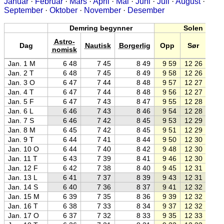
Januar
·
Februar
·
Mars
·
April
·
Mai
·
Juni
·
Juli
·
August
·
September
·
Oktober
·
November
·
Desember
Demring begynner
Solen
Astro-
Dag
Nautisk
Borgerlig
Opp
Sør
Ne
nomisk
Jan. 1 M
6 48
7 45
8 49
9 59
12 26
14 
Jan. 2 T
6 48
7 45
8 49
9 58
12 26
14 
Jan. 3 O
6 47
7 44
8 48
9 57
12 27
14 
Jan. 4 T
6 47
7 44
8 48
9 56
12 27
14 
Jan. 5 F
6 47
7 43
8 47
9 55
12 28
15 
Jan. 6 L
6 46
7 43
8 46
9 54
12 28
15 
Jan. 7 S
6 46
7 42
8 45
9 53
12 29
15 
Jan. 8 M
6 45
7 42
8 45
9 51
12 29
15 
Jan. 9 T
6 44
7 41
8 44
9 50
12 30
15 
Jan. 10 O
6 44
7 40
8 42
9 48
12 30
15 
Jan. 11 T
6 43
7 39
8 41
9 46
12 30
15 
Jan. 12 F
6 42
7 38
8 40
9 45
12 31
15 
Jan. 13 L
6 41
7 37
8 39
9 43
12 31
15 
Jan. 14 S
6 40
7 36
8 37
9 41
12 32
15 
Jan. 15 M
6 39
7 35
8 36
9 39
12 32
15 
Jan. 16 T
6 38
7 33
8 34
9 37
12 32
15 
Jan. 17 O
6 37
7 32
8 33
9 35
12 33
15 