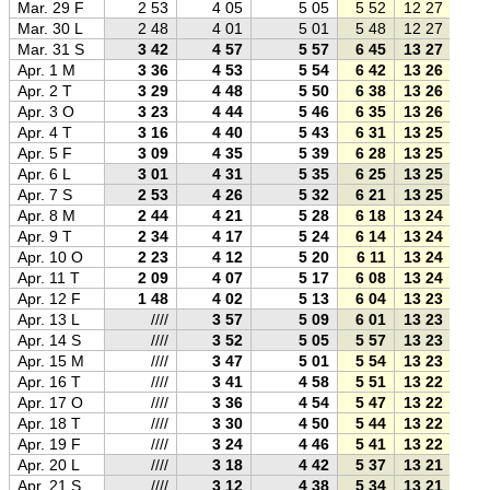
Mar. 29 F
2 53
4 05
5 05
5 52
12 27
19 
Mar. 30 L
2 48
4 01
5 01
5 48
12 27
19 
Mar. 31 S
3 42
4 57
5 57
6 45
13 27
20 
Apr. 1 M
3 36
4 53
5 54
6 42
13 26
20 
Apr. 2 T
3 29
4 48
5 50
6 38
13 26
20 
Apr. 3 O
3 23
4 44
5 46
6 35
13 26
20 
Apr. 4 T
3 16
4 40
5 43
6 31
13 25
20 
Apr. 5 F
3 09
4 35
5 39
6 28
13 25
20 
Apr. 6 L
3 01
4 31
5 35
6 25
13 25
20 
Apr. 7 S
2 53
4 26
5 32
6 21
13 25
20 
Apr. 8 M
2 44
4 21
5 28
6 18
13 24
20 
Apr. 9 T
2 34
4 17
5 24
6 14
13 24
20 
Apr. 10 O
2 23
4 12
5 20
6 11
13 24
20 
Apr. 11 T
2 09
4 07
5 17
6 08
13 24
20 
Apr. 12 F
1 48
4 02
5 13
6 04
13 23
20 
Apr. 13 L
////
3 57
5 09
6 01
13 23
20 
Apr. 14 S
////
3 52
5 05
5 57
13 23
20 
Apr. 15 M
////
3 47
5 01
5 54
13 23
20 
Apr. 16 T
////
3 41
4 58
5 51
13 22
20 
Apr. 17 O
////
3 36
4 54
5 47
13 22
20 
Apr. 18 T
////
3 30
4 50
5 44
13 22
21 
Apr. 19 F
////
3 24
4 46
5 41
13 22
21 
Apr. 20 L
////
3 18
4 42
5 37
13 21
21 
Apr. 21 S
////
3 12
4 38
5 34
13 21
21 