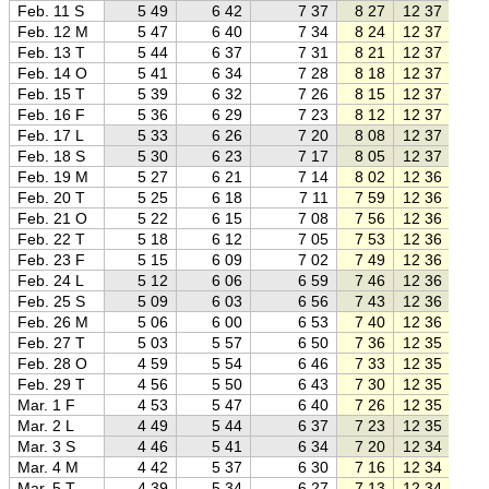
Feb. 11 S
5 49
6 42
7 37
8 27
12 37
16 
Feb. 12 M
5 47
6 40
7 34
8 24
12 37
16 
Feb. 13 T
5 44
6 37
7 31
8 21
12 37
16 
Feb. 14 O
5 41
6 34
7 28
8 18
12 37
16 
Feb. 15 T
5 39
6 32
7 26
8 15
12 37
17 
Feb. 16 F
5 36
6 29
7 23
8 12
12 37
17 
Feb. 17 L
5 33
6 26
7 20
8 08
12 37
17 
Feb. 18 S
5 30
6 23
7 17
8 05
12 37
17 
Feb. 19 M
5 27
6 21
7 14
8 02
12 36
17 
Feb. 20 T
5 25
6 18
7 11
7 59
12 36
17 
Feb. 21 O
5 22
6 15
7 08
7 56
12 36
17 
Feb. 22 T
5 18
6 12
7 05
7 53
12 36
17 
Feb. 23 F
5 15
6 09
7 02
7 49
12 36
17 
Feb. 24 L
5 12
6 06
6 59
7 46
12 36
17 
Feb. 25 S
5 09
6 03
6 56
7 43
12 36
17 
Feb. 26 M
5 06
6 00
6 53
7 40
12 36
17 
Feb. 27 T
5 03
5 57
6 50
7 36
12 35
17 
Feb. 28 O
4 59
5 54
6 46
7 33
12 35
17 
Feb. 29 T
4 56
5 50
6 43
7 30
12 35
17 
Mar. 1 F
4 53
5 47
6 40
7 26
12 35
17 
Mar. 2 L
4 49
5 44
6 37
7 23
12 35
17 
Mar. 3 S
4 46
5 41
6 34
7 20
12 34
17 
Mar. 4 M
4 42
5 37
6 30
7 16
12 34
17 
Mar. 5 T
4 39
5 34
6 27
7 13
12 34
17 