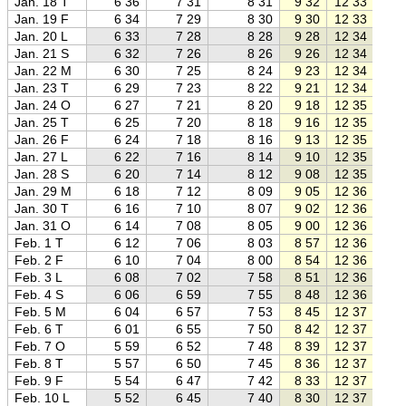
Jan. 18 T
6 36
7 31
8 31
9 32
12 33
15 
Jan. 19 F
6 34
7 29
8 30
9 30
12 33
15 
Jan. 20 L
6 33
7 28
8 28
9 28
12 34
15 
Jan. 21 S
6 32
7 26
8 26
9 26
12 34
15 
Jan. 22 M
6 30
7 25
8 24
9 23
12 34
15 
Jan. 23 T
6 29
7 23
8 22
9 21
12 34
15 
Jan. 24 O
6 27
7 21
8 20
9 18
12 35
15 
Jan. 25 T
6 25
7 20
8 18
9 16
12 35
15 
Jan. 26 F
6 24
7 18
8 16
9 13
12 35
15 
Jan. 27 L
6 22
7 16
8 14
9 10
12 35
16 
Jan. 28 S
6 20
7 14
8 12
9 08
12 35
16 
Jan. 29 M
6 18
7 12
8 09
9 05
12 36
16 
Jan. 30 T
6 16
7 10
8 07
9 02
12 36
16 
Jan. 31 O
6 14
7 08
8 05
9 00
12 36
16 
Feb. 1 T
6 12
7 06
8 03
8 57
12 36
16 
Feb. 2 F
6 10
7 04
8 00
8 54
12 36
16 
Feb. 3 L
6 08
7 02
7 58
8 51
12 36
16 
Feb. 4 S
6 06
6 59
7 55
8 48
12 36
16 
Feb. 5 M
6 04
6 57
7 53
8 45
12 37
16 
Feb. 6 T
6 01
6 55
7 50
8 42
12 37
16 
Feb. 7 O
5 59
6 52
7 48
8 39
12 37
16 
Feb. 8 T
5 57
6 50
7 45
8 36
12 37
16 
Feb. 9 F
5 54
6 47
7 42
8 33
12 37
16 
Feb. 10 L
5 52
6 45
7 40
8 30
12 37
16 