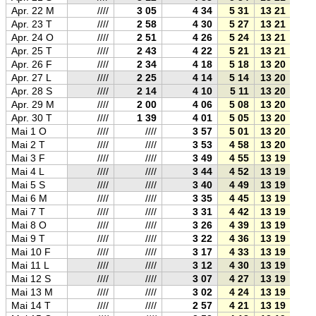
Apr. 22 M
////
3 05
4 34
5 31
13 21
21 
Apr. 23 T
////
2 58
4 30
5 27
13 21
21 
Apr. 24 O
////
2 51
4 26
5 24
13 21
21 
Apr. 25 T
////
2 43
4 22
5 21
13 21
21 
Apr. 26 F
////
2 34
4 18
5 18
13 20
21 
Apr. 27 L
////
2 25
4 14
5 14
13 20
21 
Apr. 28 S
////
2 14
4 10
5 11
13 20
21 
Apr. 29 M
////
2 00
4 06
5 08
13 20
21 
Apr. 30 T
////
1 39
4 01
5 05
13 20
21 
Mai 1 O
////
////
3 57
5 01
13 20
21 
Mai 2 T
////
////
3 53
4 58
13 20
21 
Mai 3 F
////
////
3 49
4 55
13 19
21 
Mai 4 L
////
////
3 44
4 52
13 19
21 
Mai 5 S
////
////
3 40
4 49
13 19
21 
Mai 6 M
////
////
3 35
4 45
13 19
21 
Mai 7 T
////
////
3 31
4 42
13 19
21 
Mai 8 O
////
////
3 26
4 39
13 19
22 
Mai 9 T
////
////
3 22
4 36
13 19
22 
Mai 10 F
////
////
3 17
4 33
13 19
22 
Mai 11 L
////
////
3 12
4 30
13 19
22 
Mai 12 S
////
////
3 07
4 27
13 19
22 
Mai 13 M
////
////
3 02
4 24
13 19
22 
Mai 14 T
////
////
2 57
4 21
13 19
22 