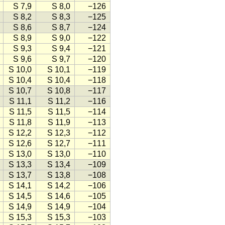
S 7,9
S 8,0
−126
S 8,2
S 8,3
−125
S 8,6
S 8,7
−124
S 8,9
S 9,0
−122
S 9,3
S 9,4
−121
S 9,6
S 9,7
−120
S 10,0
S 10,1
−119
S 10,4
S 10,4
−118
S 10,7
S 10,8
−117
S 11,1
S 11,2
−116
S 11,5
S 11,5
−114
S 11,8
S 11,9
−113
S 12,2
S 12,3
−112
S 12,6
S 12,7
−111
S 13,0
S 13,0
−110
S 13,3
S 13,4
−109
S 13,7
S 13,8
−108
S 14,1
S 14,2
−106
S 14,5
S 14,6
−105
S 14,9
S 14,9
−104
S 15,3
S 15,3
−103