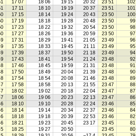
51
17 07
18 06
19 15
20 32
23 51
102
51
17 11
18 10
19 19
20 37
23 51
101
50
17 15
18 14
19 24
20 43
23 50
100
50
17 19
18 18
19 28
20 48
23 50
99
50
17 23
18 22
19 32
20 54
23 50
98
50
17 27
18 26
19 36
20 59
23 50
97
49
17 31
18 29
19 41
21 05
23 49
96
49
17 35
18 33
19 45
21 11
23 49
95
49
17 39
18 37
19 50
21 18
23 49
94
49
17 43
18 41
19 54
21 24
23 48
92
48
17 46
18 45
19 59
21 31
23 48
91
48
17 50
18 49
20 04
21 39
23 48
90
48
17 54
18 54
20 08
21 46
23 48
89
47
17 58
18 58
20 13
21 55
23 47
88
47
18 02
19 02
20 18
22 04
23 47
87
47
18 06
19 06
20 23
22 13
23 47
86
46
18 10
19 10
20 28
22 24
23 46
85
46
18 14
19 14
20 34
22 37
23 46
84
46
18 18
19 18
20 39
22 53
23 46
82
46
18 21
19 23
20 45
23 17
23 45
81
45
18 25
19 27
20 50
23 45
80
45
18 29
19 31
20 56
−17,4
23 45
79