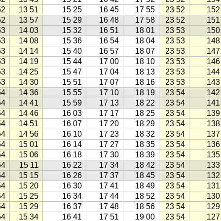
52
13 51
15 25
16 45
17 55
23 52
152
52
13 57
15 29
16 48
17 58
23 52
151
53
14 03
15 32
16 51
18 01
23 53
150
53
14 08
15 36
16 54
18 04
23 53
148
53
14 14
15 40
16 57
18 07
23 53
147
53
14 19
15 44
17 00
18 10
23 53
146
53
14 25
15 47
17 04
18 13
23 53
144
53
14 30
15 51
17 07
18 16
23 53
143
54
14 36
15 55
17 10
18 19
23 54
142
54
14 41
15 59
17 13
18 22
23 54
141
54
14 46
16 03
17 17
18 25
23 54
139
54
14 51
16 07
17 20
18 29
23 54
138
54
14 56
16 10
17 23
18 32
23 54
137
54
15 01
16 14
17 27
18 35
23 54
136
54
15 06
16 18
17 30
18 39
23 54
135
54
15 11
16 22
17 34
18 42
23 54
133
54
15 15
16 26
17 37
18 45
23 54
132
54
15 20
16 30
17 41
18 49
23 54
131
54
15 25
16 34
17 44
18 52
23 54
130
54
15 29
16 37
17 48
18 56
23 54
129
54
15 34
16 41
17 51
19 00
23 54
127