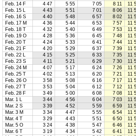
Feb. 14 F
4 47
5 55
7 05
8 11
11 
Feb. 15 L
4 43
5 51
7 01
8 06
11 
Feb. 16 S
4 40
5 48
6 57
8 02
11 
Feb. 17 M
4 36
5 44
6 53
7 57
11 
Feb. 18 T
4 32
5 40
6 49
7 53
11 
Feb. 19 O
4 28
5 36
6 45
7 48
11 
Feb. 20 T
4 24
5 33
6 41
7 44
11 
Feb. 21 F
4 20
5 29
6 37
7 39
11 
Feb. 22 L
4 15
5 25
6 33
7 35
11 
Feb. 23 S
4 11
5 21
6 29
7 30
11 
Feb. 24 M
4 07
5 17
6 24
7 26
11 
Feb. 25 T
4 02
5 13
6 20
7 21
11 
Feb. 26 O
3 58
5 08
6 16
7 17
11 
Feb. 27 T
3 53
5 04
6 12
7 12
11 
Feb. 28 F
3 49
5 00
6 08
7 08
11 
Mar. 1 L
3 44
4 56
6 04
7 03
11 
Mar. 2 S
3 39
4 52
5 59
6 59
11 
Mar. 3 M
3 34
4 47
5 55
6 54
11 
Mar. 4 T
3 29
4 43
5 51
6 50
11 
Mar. 5 O
3 24
4 38
5 47
6 46
11 
Mar. 6 T
3 19
4 34
5 42
6 41
11 