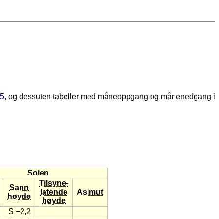
5
, og dessuten tabeller med måneoppgang og månenedgang i
Solen
Tilsyne-
Sann
latende
Asimut
høyde
høyde
S −2,2