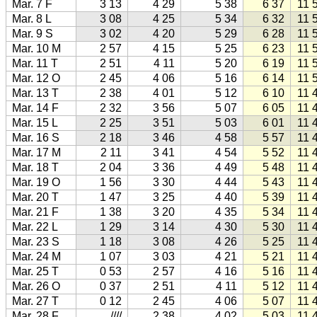
Mar. 7 F
3 13
4 29
5 38
6 37
11 
Mar. 8 L
3 08
4 25
5 34
6 32
11 
Mar. 9 S
3 02
4 20
5 29
6 28
11 
Mar. 10 M
2 57
4 15
5 25
6 23
11 
Mar. 11 T
2 51
4 11
5 20
6 19
11 
Mar. 12 O
2 45
4 06
5 16
6 14
11 
Mar. 13 T
2 38
4 01
5 12
6 10
11 
Mar. 14 F
2 32
3 56
5 07
6 05
11 
Mar. 15 L
2 25
3 51
5 03
6 01
11 
Mar. 16 S
2 18
3 46
4 58
5 57
11 
Mar. 17 M
2 11
3 41
4 54
5 52
11 
Mar. 18 T
2 04
3 36
4 49
5 48
11 
Mar. 19 O
1 56
3 30
4 44
5 43
11 
Mar. 20 T
1 47
3 25
4 40
5 39
11 
Mar. 21 F
1 38
3 20
4 35
5 34
11 
Mar. 22 L
1 29
3 14
4 30
5 30
11 
Mar. 23 S
1 18
3 08
4 26
5 25
11 
Mar. 24 M
1 07
3 03
4 21
5 21
11 
Mar. 25 T
0 53
2 57
4 16
5 16
11 
Mar. 26 O
0 37
2 51
4 11
5 12
11 
Mar. 27 T
0 12
2 45
4 06
5 07
11 
Mar. 28 F
////
2 38
4 02
5 03
11 