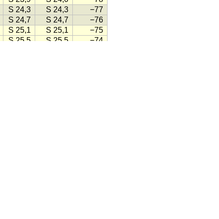
S 24,3
S 24,3
−77
S 24,7
S 24,7
−76
S 25,1
S 25,1
−75
S 25,5
S 25,5
−74
S 25,9
S 25,9
−73
S 26,2
S 26,3
−72
S 26,6
S 26,7
−71
S 27,0
S 27,0
−69
S 27,4
S 27,4
−68
S 27,8
S 27,8
−67
S 28,1
S 28,2
−66
S 28,5
S 28,5
−65
S 28,9
S 28,9
−64
S 29,2
S 29,3
−63
S 29,6
S 29,6
−61
S 30,0
S 30,0
−60
S 30,3
S 30,4
−59
S 30,7
S 30,7
−58
S 31,0
S 31,1
−57
S 31,4
S 31,4
−56
S 31,7
S 31,8
−54