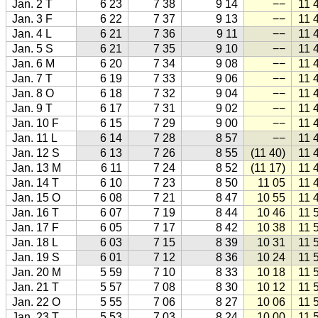
Jan. 2 T
6 23
7 38
9 14
−−
11 
Jan. 3 F
6 22
7 37
9 13
−−
11 
Jan. 4 L
6 21
7 36
9 11
−−
11 
Jan. 5 S
6 21
7 35
9 10
−−
11 
Jan. 6 M
6 20
7 34
9 08
−−
11 
Jan. 7 T
6 19
7 33
9 06
−−
11 
Jan. 8 O
6 18
7 32
9 04
−−
11 
Jan. 9 T
6 17
7 31
9 02
−−
11 
Jan. 10 F
6 15
7 29
9 00
−−
11 
Jan. 11 L
6 14
7 28
8 57
−−
11 
Jan. 12 S
6 13
7 26
8 55
(11 40)
11 
Jan. 13 M
6 11
7 24
8 52
(11 17)
11 
Jan. 14 T
6 10
7 23
8 50
11 05
11 
Jan. 15 O
6 08
7 21
8 47
10 55
11 
Jan. 16 T
6 07
7 19
8 44
10 46
11 
Jan. 17 F
6 05
7 17
8 42
10 38
11 
Jan. 18 L
6 03
7 15
8 39
10 31
11 
Jan. 19 S
6 01
7 12
8 36
10 24
11 
Jan. 20 M
5 59
7 10
8 33
10 18
11 
Jan. 21 T
5 57
7 08
8 30
10 12
11 
Jan. 22 O
5 55
7 06
8 27
10 06
11 
Jan. 23 T
5 53
7 03
8 24
10 00
11 