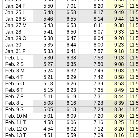
Jan. 24 F
5 50
7 01
8 20
9 54
11 
Jan. 25 L
5 48
6 58
8 17
9 49
11 
Jan. 26 S
5 46
6 55
8 14
9 44
11 
Jan. 27 M
5 43
6 53
8 11
9 38
11 
Jan. 28 T
5 41
6 50
8 07
9 33
11 
Jan. 29 O
5 38
6 47
8 04
9 28
11 
Jan. 30 T
5 35
6 44
8 00
9 23
11 
Jan. 31 F
5 33
6 41
7 57
9 18
11 
Feb. 1 L
5 30
6 38
7 53
9 13
11 
Feb. 2 S
5 27
6 35
7 50
9 08
11 
Feb. 3 M
5 24
6 32
7 46
9 03
11 
Feb. 4 T
5 21
6 29
7 42
8 58
11 
Feb. 5 O
5 18
6 26
7 39
8 53
11 
Feb. 6 T
5 15
6 23
7 35
8 49
11 
Feb. 7 F
5 11
6 19
7 31
8 44
11 
Feb. 8 L
5 08
6 16
7 28
8 39
11 
Feb. 9 S
5 05
6 13
7 24
8 34
11 
Feb. 10 M
5 01
6 09
7 20
8 30
11 
Feb. 11 T
4 58
6 06
7 16
8 25
11 
Feb. 12 O
4 54
6 02
7 12
8 20
11 
Feb. 13 T
4 51
5 59
7 09
8 16
11 