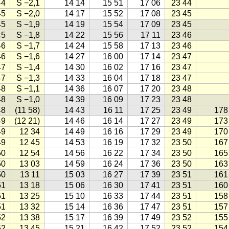
44
S −2,1
14 14
15 51
17 06
23 44
45
S −2,0
14 17
15 52
17 08
23 45
45
S −1,9
14 19
15 54
17 09
23 45
45
S −1,8
14 22
15 56
17 11
23 46
46
S −1,7
14 24
15 58
17 13
23 46
46
S −1,6
14 27
16 00
17 14
23 47
47
S −1,4
14 30
16 02
17 16
23 47
47
S −1,3
14 33
16 04
17 18
23 47
48
S −1,1
14 36
16 07
17 20
23 48
48
S −1,0
14 39
16 09
17 23
23 48
48
(11 58)
14 43
16 11
17 25
23 49
178
49
(12 21)
14 46
16 14
17 27
23 49
173
49
12 34
14 49
16 16
17 29
23 49
170
49
12 45
14 53
16 19
17 32
23 50
167
50
12 54
14 56
16 22
17 34
23 50
165
50
13 03
14 59
16 24
17 36
23 50
163
50
13 11
15 03
16 27
17 39
23 51
161
51
13 18
15 06
16 30
17 41
23 51
160
51
13 25
15 10
16 33
17 44
23 51
158
51
13 32
15 14
16 36
17 47
23 51
157
52
13 38
15 17
16 39
17 49
23 52
155
52
13 45
15 21
16 42
17 52
23 52
154