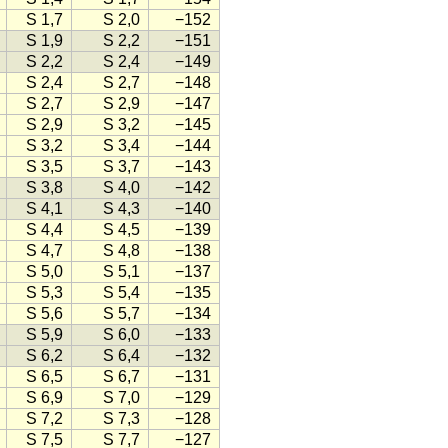
S 1,7
S 2,0
−152
S 1,9
S 2,2
−151
S 2,2
S 2,4
−149
S 2,4
S 2,7
−148
S 2,7
S 2,9
−147
S 2,9
S 3,2
−145
S 3,2
S 3,4
−144
S 3,5
S 3,7
−143
S 3,8
S 4,0
−142
S 4,1
S 4,3
−140
S 4,4
S 4,5
−139
S 4,7
S 4,8
−138
S 5,0
S 5,1
−137
S 5,3
S 5,4
−135
S 5,6
S 5,7
−134
S 5,9
S 6,0
−133
S 6,2
S 6,4
−132
S 6,5
S 6,7
−131
S 6,9
S 7,0
−129
S 7,2
S 7,3
−128
S 7,5
S 7,7
−127