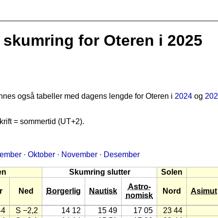
skumring for Oteren i 2025
finnes også tabeller med dagens lengde for Oteren i
2024
og
202
rift = sommertid (UT+2).
tember
·
Oktober
·
November
·
Desember
en
Skumring slutter
Solen
Astro-
r
Ned
Borgerlig
Nautisk
Nord
Asimut
nomisk
44
S −2,2
14 12
15 49
17 05
23 44