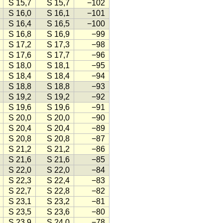
S 15,7
S 15,7
−102
S 16,0
S 16,1
−101
S 16,4
S 16,5
−100
S 16,8
S 16,9
−99
S 17,2
S 17,3
−98
S 17,6
S 17,7
−96
S 18,0
S 18,1
−95
S 18,4
S 18,4
−94
S 18,8
S 18,8
−93
S 19,2
S 19,2
−92
S 19,6
S 19,6
−91
S 20,0
S 20,0
−90
S 20,4
S 20,4
−89
S 20,8
S 20,8
−87
S 21,2
S 21,2
−86
S 21,6
S 21,6
−85
S 22,0
S 22,0
−84
S 22,3
S 22,4
−83
S 22,7
S 22,8
−82
S 23,1
S 23,2
−81
S 23,5
S 23,6
−80
S 23,9
S 24,0
−78