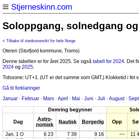
Stjerneskinn.com
Soloppgang, solnedgang og 
<
Tilbake til stedsoversikt for hele Norge
Oteren (Storfjord kommune, Troms)
Denne tabellen er for året 2025. Se også
tabell for 2024
. Det 
2024
og
2025
.
Tidssone: UT+1. (UT er det samme som GMT.) Klokketid i fet sk
Gå til forklaringer
Januar
·
Februar
·
Mars
·
April
·
Mai
·
Juni
·
Juli
·
August
·
Sep
Demring begynner
Sol
Astro-
Dag
Nautisk
Borgerlig
Opp
Sø
nomisk
Jan. 1 O
6 23
7 39
9 16
−−
11 