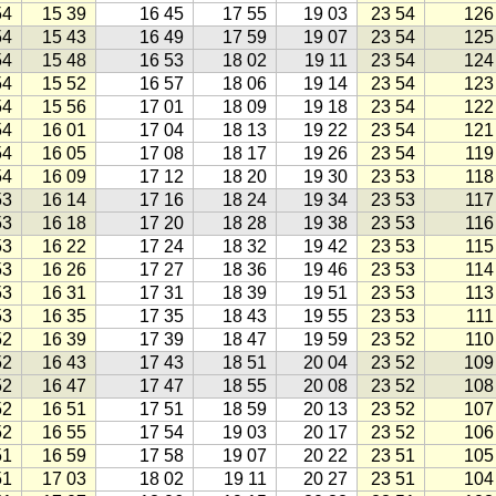
54
15 39
16 45
17 55
19 03
23 54
126
54
15 43
16 49
17 59
19 07
23 54
125
54
15 48
16 53
18 02
19 11
23 54
124
54
15 52
16 57
18 06
19 14
23 54
123
54
15 56
17 01
18 09
19 18
23 54
122
54
16 01
17 04
18 13
19 22
23 54
121
54
16 05
17 08
18 17
19 26
23 54
119
54
16 09
17 12
18 20
19 30
23 53
118
53
16 14
17 16
18 24
19 34
23 53
117
53
16 18
17 20
18 28
19 38
23 53
116
53
16 22
17 24
18 32
19 42
23 53
115
53
16 26
17 27
18 36
19 46
23 53
114
53
16 31
17 31
18 39
19 51
23 53
113
53
16 35
17 35
18 43
19 55
23 53
111
52
16 39
17 39
18 47
19 59
23 52
110
52
16 43
17 43
18 51
20 04
23 52
109
52
16 47
17 47
18 55
20 08
23 52
108
52
16 51
17 51
18 59
20 13
23 52
107
52
16 55
17 54
19 03
20 17
23 52
106
51
16 59
17 58
19 07
20 22
23 51
105
51
17 03
18 02
19 11
20 27
23 51
104