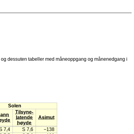
, og dessuten tabeller med måneoppgang og månenedgang i
Solen
Tilsyne-
ann
latende
Asimut
øyde
høyde
S 7,4
S 7,6
−138