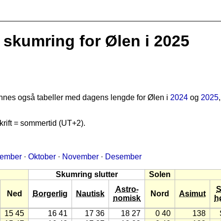
skumring for Ølen i 2025
finnes også tabeller med dagens lengde for Ølen i
2024
og
2025
rift = sommertid (UT+2).
tember
·
Oktober
·
November
·
Desember
Skumring slutter
Solen
Astro-
S
Ned
Borgerlig
Nautisk
Nord
Asimut
nomisk
h
15 45
16 41
17 36
18 27
0 40
138