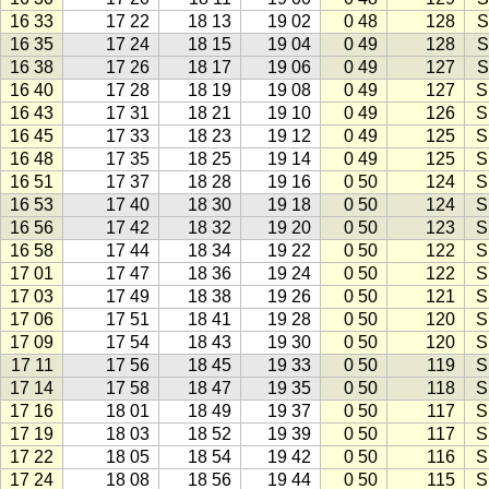
16 33
17 22
18 13
19 02
0 48
128
S
16 35
17 24
18 15
19 04
0 49
128
S
16 38
17 26
18 17
19 06
0 49
127
S
16 40
17 28
18 19
19 08
0 49
127
S
16 43
17 31
18 21
19 10
0 49
126
S
16 45
17 33
18 23
19 12
0 49
125
S
16 48
17 35
18 25
19 14
0 49
125
S
16 51
17 37
18 28
19 16
0 50
124
S
16 53
17 40
18 30
19 18
0 50
124
S
16 56
17 42
18 32
19 20
0 50
123
S
16 58
17 44
18 34
19 22
0 50
122
S
17 01
17 47
18 36
19 24
0 50
122
S
17 03
17 49
18 38
19 26
0 50
121
S
17 06
17 51
18 41
19 28
0 50
120
S
17 09
17 54
18 43
19 30
0 50
120
S
17 11
17 56
18 45
19 33
0 50
119
S
17 14
17 58
18 47
19 35
0 50
118
S
17 16
18 01
18 49
19 37
0 50
117
S
17 19
18 03
18 52
19 39
0 50
117
S
17 22
18 05
18 54
19 42
0 50
116
S
17 24
18 08
18 56
19 44
0 50
115
S