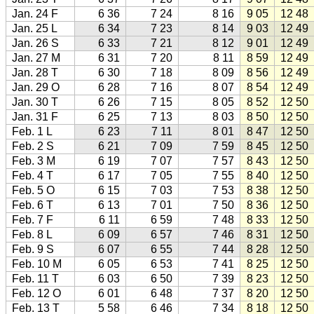
Jan. 24 F
6 36
7 24
8 16
9 05
12 48
Jan. 25 L
6 34
7 23
8 14
9 03
12 49
Jan. 26 S
6 33
7 21
8 12
9 01
12 49
Jan. 27 M
6 31
7 20
8 11
8 59
12 49
Jan. 28 T
6 30
7 18
8 09
8 56
12 49
Jan. 29 O
6 28
7 16
8 07
8 54
12 49
Jan. 30 T
6 26
7 15
8 05
8 52
12 50
Jan. 31 F
6 25
7 13
8 03
8 50
12 50
Feb. 1 L
6 23
7 11
8 01
8 47
12 50
Feb. 2 S
6 21
7 09
7 59
8 45
12 50
Feb. 3 M
6 19
7 07
7 57
8 43
12 50
Feb. 4 T
6 17
7 05
7 55
8 40
12 50
Feb. 5 O
6 15
7 03
7 53
8 38
12 50
Feb. 6 T
6 13
7 01
7 50
8 36
12 50
Feb. 7 F
6 11
6 59
7 48
8 33
12 50
Feb. 8 L
6 09
6 57
7 46
8 31
12 50
Feb. 9 S
6 07
6 55
7 44
8 28
12 50
Feb. 10 M
6 05
6 53
7 41
8 25
12 50
Feb. 11 T
6 03
6 50
7 39
8 23
12 50
Feb. 12 O
6 01
6 48
7 37
8 20
12 50
Feb. 13 T
5 58
6 46
7 34
8 18
12 50