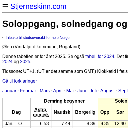
Stjerneskinn.com
Soloppgang, solnedgang og 
<
Tilbake til stedsoversikt for hele Norge
Ølen (Vindafjord kommune, Rogaland)
Denne tabellen er for året 2025. Se også
tabell for 2024
. Det 
2024
og
2025
.
Tidssone: UT+1. (UT er det samme som GMT.) Klokketid i fet sk
Gå til forklaringer
Januar
·
Februar
·
Mars
·
April
·
Mai
·
Juni
·
Juli
·
August
·
Sep
Demring begynner
Solen
Astro-
Dag
Nautisk
Borgerlig
Opp
Sør
nomisk
Jan. 1 O
6 53
7 44
8 39
9 35
12 40