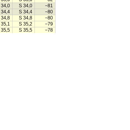
 34,0
S 34,0
−81
 34,4
S 34,4
−80
 34,8
S 34,8
−80
 35,1
S 35,2
−79
 35,5
S 35,5
−78
 35,9
S 35,9
−77
 36,3
S 36,3
−77
 36,7
S 36,7
−76
 37,0
S 37,1
−75
 37,4
S 37,4
−74
 37,8
S 37,8
−74
 38,2
S 38,2
−73
 38,5
S 38,6
−72
 38,9
S 38,9
−71
 39,3
S 39,3
−71
 39,6
S 39,7
−70
 40,0
S 40,0
−69
 40,3
S 40,4
−68
 40,7
S 40,7
−68
 41,1
S 41,1
−67
 41,4
S 41,4
−66