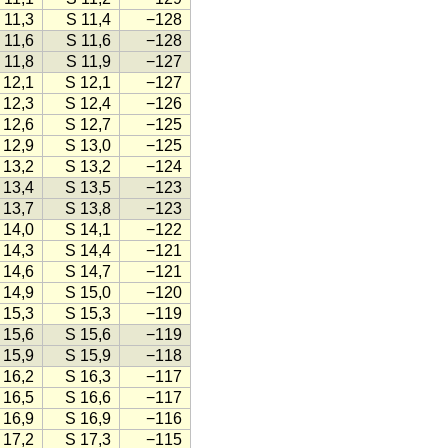
 11,3
S 11,4
−128
 11,6
S 11,6
−128
 11,8
S 11,9
−127
 12,1
S 12,1
−127
 12,3
S 12,4
−126
 12,6
S 12,7
−125
 12,9
S 13,0
−125
 13,2
S 13,2
−124
 13,4
S 13,5
−123
 13,7
S 13,8
−123
 14,0
S 14,1
−122
 14,3
S 14,4
−121
 14,6
S 14,7
−121
 14,9
S 15,0
−120
 15,3
S 15,3
−119
 15,6
S 15,6
−119
 15,9
S 15,9
−118
 16,2
S 16,3
−117
 16,5
S 16,6
−117
 16,9
S 16,9
−116
 17,2
S 17,3
−115