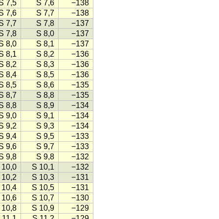
S 7,5
S 7,6
−138
S 7,6
S 7,7
−138
S 7,7
S 7,8
−137
S 7,8
S 8,0
−137
S 8,0
S 8,1
−137
S 8,1
S 8,2
−136
S 8,2
S 8,3
−136
S 8,4
S 8,5
−136
S 8,5
S 8,6
−135
S 8,7
S 8,8
−135
S 8,8
S 8,9
−134
S 9,0
S 9,1
−134
S 9,2
S 9,3
−134
S 9,4
S 9,5
−133
S 9,6
S 9,7
−133
S 9,8
S 9,8
−132
 10,0
S 10,1
−132
 10,2
S 10,3
−131
 10,4
S 10,5
−131
 10,6
S 10,7
−130
 10,8
S 10,9
−129
 11,1
S 11,2
−129