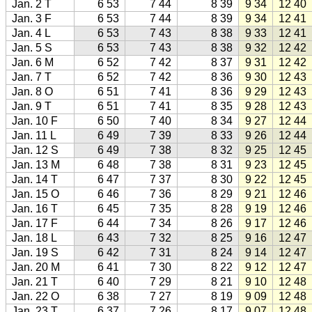
Jan. 2 T
6 53
7 44
8 39
9 34
12 40
Jan. 3 F
6 53
7 44
8 39
9 34
12 41
Jan. 4 L
6 53
7 43
8 38
9 33
12 41
Jan. 5 S
6 53
7 43
8 38
9 32
12 42
Jan. 6 M
6 52
7 42
8 37
9 31
12 42
Jan. 7 T
6 52
7 42
8 36
9 30
12 43
Jan. 8 O
6 51
7 41
8 36
9 29
12 43
Jan. 9 T
6 51
7 41
8 35
9 28
12 43
Jan. 10 F
6 50
7 40
8 34
9 27
12 44
Jan. 11 L
6 49
7 39
8 33
9 26
12 44
Jan. 12 S
6 49
7 38
8 32
9 25
12 45
Jan. 13 M
6 48
7 38
8 31
9 23
12 45
Jan. 14 T
6 47
7 37
8 30
9 22
12 45
Jan. 15 O
6 46
7 36
8 29
9 21
12 46
Jan. 16 T
6 45
7 35
8 28
9 19
12 46
Jan. 17 F
6 44
7 34
8 26
9 17
12 46
Jan. 18 L
6 43
7 32
8 25
9 16
12 47
Jan. 19 S
6 42
7 31
8 24
9 14
12 47
Jan. 20 M
6 41
7 30
8 22
9 12
12 47
Jan. 21 T
6 40
7 29
8 21
9 10
12 48
Jan. 22 O
6 38
7 27
8 19
9 09
12 48
Jan. 23 T
6 37
7 26
8 17
9 07
12 48