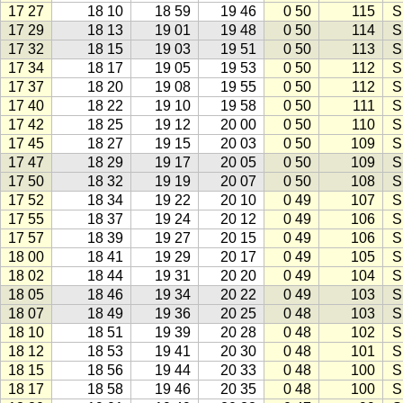
17 27
18 10
18 59
19 46
0 50
115
S
17 29
18 13
19 01
19 48
0 50
114
S
17 32
18 15
19 03
19 51
0 50
113
S
17 34
18 17
19 05
19 53
0 50
112
S
17 37
18 20
19 08
19 55
0 50
112
S
17 40
18 22
19 10
19 58
0 50
111
S
17 42
18 25
19 12
20 00
0 50
110
S
17 45
18 27
19 15
20 03
0 50
109
S
17 47
18 29
19 17
20 05
0 50
109
S
17 50
18 32
19 19
20 07
0 50
108
S
17 52
18 34
19 22
20 10
0 49
107
S
17 55
18 37
19 24
20 12
0 49
106
S
17 57
18 39
19 27
20 15
0 49
106
S
18 00
18 41
19 29
20 17
0 49
105
S
18 02
18 44
19 31
20 20
0 49
104
S
18 05
18 46
19 34
20 22
0 49
103
S
18 07
18 49
19 36
20 25
0 48
103
S
18 10
18 51
19 39
20 28
0 48
102
S
18 12
18 53
19 41
20 30
0 48
101
S
18 15
18 56
19 44
20 33
0 48
100
S
18 17
18 58
19 46
20 35
0 48
100
S