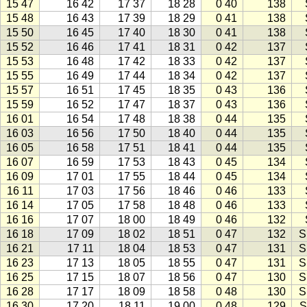
15 47
16 42
17 37
18 28
0 40
138
15 48
16 43
17 39
18 29
0 41
138
15 50
16 45
17 40
18 30
0 41
138
15 52
16 46
17 41
18 31
0 42
137
15 53
16 48
17 42
18 33
0 42
137
15 55
16 49
17 44
18 34
0 42
137
15 57
16 51
17 45
18 35
0 43
136
15 59
16 52
17 47
18 37
0 43
136
16 01
16 54
17 48
18 38
0 44
135
16 03
16 56
17 50
18 40
0 44
135
16 05
16 58
17 51
18 41
0 44
135
16 07
16 59
17 53
18 43
0 45
134
16 09
17 01
17 55
18 44
0 45
134
16 11
17 03
17 56
18 46
0 46
133
16 14
17 05
17 58
18 48
0 46
133
16 16
17 07
18 00
18 49
0 46
132
16 18
17 09
18 02
18 51
0 47
132
S
16 21
17 11
18 04
18 53
0 47
131
S
16 23
17 13
18 05
18 55
0 47
131
S
16 25
17 15
18 07
18 56
0 47
130
S
16 28
17 17
18 09
18 58
0 48
130
S
16 30
17 20
18 11
19 00
0 48
129
S