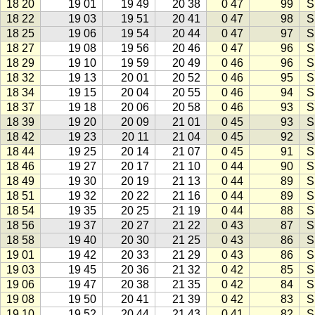
18 20
19 01
19 49
20 38
0 47
99
S
18 22
19 03
19 51
20 41
0 47
98
S
18 25
19 06
19 54
20 44
0 47
97
S
18 27
19 08
19 56
20 46
0 47
96
S
18 29
19 10
19 59
20 49
0 46
96
S
18 32
19 13
20 01
20 52
0 46
95
S
18 34
19 15
20 04
20 55
0 46
94
S
18 37
19 18
20 06
20 58
0 46
93
S
18 39
19 20
20 09
21 01
0 45
93
S
18 42
19 23
20 11
21 04
0 45
92
S
18 44
19 25
20 14
21 07
0 45
91
S
18 46
19 27
20 17
21 10
0 44
90
S
18 49
19 30
20 19
21 13
0 44
89
S
18 51
19 32
20 22
21 16
0 44
89
S
18 54
19 35
20 25
21 19
0 44
88
S
18 56
19 37
20 27
21 22
0 43
87
S
18 58
19 40
20 30
21 25
0 43
86
S
19 01
19 42
20 33
21 29
0 43
86
S
19 03
19 45
20 36
21 32
0 42
85
S
19 06
19 47
20 38
21 35
0 42
84
S
19 08
19 50
20 41
21 39
0 42
83
S
19 10
19 52
20 44
21 43
0 41
82
S