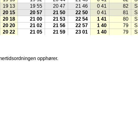
19 13
19 55
20 47
21 46
0 41
82
S
20 15
20 57
21 50
22 50
0 41
81
S
20 18
21 00
21 53
22 54
1 41
80
S
20 20
21 02
21 56
22 57
1 40
79
S
20 22
21 05
21 59
23 01
1 40
79
S
20 25
21 08
22 02
23 05
1 40
78
S
20 27
21 10
22 05
23 10
1 39
77
S
20 30
21 13
22 08
23 14
1 39
76
S
20 32
21 15
22 11
23 18
1 39
76
S
mmertidsordningen opphører.
20 34
21 18
22 14
23 23
1 38
75
S
20 37
21 21
22 17
23 27
1 38
74
S
20 39
21 23
22 20
23 32
1 38
73
S
20 42
21 26
22 24
23 37
1 38
72
S
20 44
21 29
22 27
23 43
1 37
72
S
20 46
21 31
22 30
23 48
1 37
71
S
20 49
21 34
22 34
23 54
1 37
70
S
20 51
21 37
22 37
1 37
69
S
hms
(1998)
20 54
21 40
22 41
0 00
1 36
69
S
20 56
21 42
22 44
0 06
1 36
68
S
20 59
21 45
22 48
0 13
1 36
67
S
, klikk på knappen lik denne:
(Kilde for ikonet: Gule Sider)
21 01
21 48
22 51
0 21
1 36
66
S