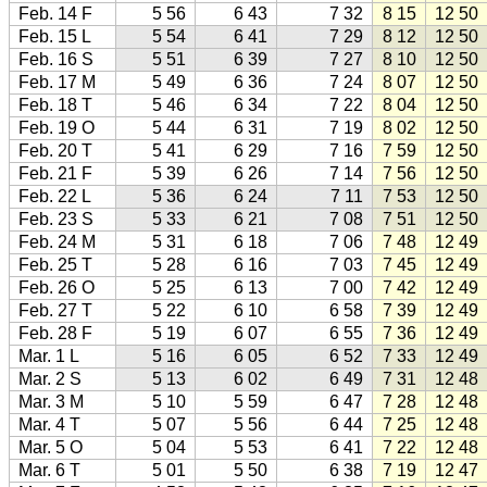
Feb. 14 F
5 56
6 43
7 32
8 15
12 50
Feb. 15 L
5 54
6 41
7 29
8 12
12 50
Feb. 16 S
5 51
6 39
7 27
8 10
12 50
Feb. 17 M
5 49
6 36
7 24
8 07
12 50
Feb. 18 T
5 46
6 34
7 22
8 04
12 50
Feb. 19 O
5 44
6 31
7 19
8 02
12 50
Feb. 20 T
5 41
6 29
7 16
7 59
12 50
Feb. 21 F
5 39
6 26
7 14
7 56
12 50
Feb. 22 L
5 36
6 24
7 11
7 53
12 50
Feb. 23 S
5 33
6 21
7 08
7 51
12 50
Feb. 24 M
5 31
6 18
7 06
7 48
12 49
Feb. 25 T
5 28
6 16
7 03
7 45
12 49
Feb. 26 O
5 25
6 13
7 00
7 42
12 49
Feb. 27 T
5 22
6 10
6 58
7 39
12 49
Feb. 28 F
5 19
6 07
6 55
7 36
12 49
Mar. 1 L
5 16
6 05
6 52
7 33
12 49
Mar. 2 S
5 13
6 02
6 49
7 31
12 48
Mar. 3 M
5 10
5 59
6 47
7 28
12 48
Mar. 4 T
5 07
5 56
6 44
7 25
12 48
Mar. 5 O
5 04
5 53
6 41
7 22
12 48
Mar. 6 T
5 01
5 50
6 38
7 19
12 47