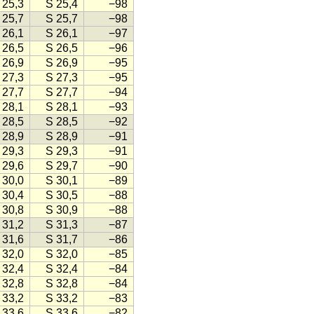
 25,3
S 25,4
−98
 25,7
S 25,7
−98
 26,1
S 26,1
−97
 26,5
S 26,5
−96
 26,9
S 26,9
−95
 27,3
S 27,3
−95
 27,7
S 27,7
−94
 28,1
S 28,1
−93
 28,5
S 28,5
−92
 28,9
S 28,9
−91
 29,3
S 29,3
−91
 29,6
S 29,7
−90
 30,0
S 30,1
−89
 30,4
S 30,5
−88
 30,8
S 30,9
−88
 31,2
S 31,3
−87
 31,6
S 31,7
−86
 32,0
S 32,0
−85
 32,4
S 32,4
−84
 32,8
S 32,8
−84
 33,2
S 33,2
−83
 33,6
S 33,6
−82