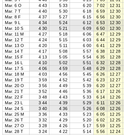
Mar. 6 O
4 43
5 33
6 20
7 02
12 31
18 0
Mar. 7 T
4 40
5 30
6 18
6 59
12 30
18 0
Mar. 8 F
4 37
5 27
6 15
6 56
12 30
18 0
Mar. 9 L
4 34
5 24
6 12
6 53
12 30
18 0
Mar. 10 S
4 30
5 21
6 09
6 50
12 30
18 1
Mar. 11 M
4 27
5 18
6 06
6 47
12 29
18 1
Mar. 12 T
4 24
5 15
6 03
6 44
12 29
18 1
Mar. 13 O
4 20
5 11
6 00
6 41
12 29
18 1
Mar. 14 T
4 17
5 08
5 57
6 38
12 28
18 2
Mar. 15 F
4 13
5 05
5 54
6 35
12 28
18 2
Mar. 16 L
4 10
5 02
5 51
6 32
12 28
18 2
Mar. 17 S
4 06
4 59
5 48
6 29
12 28
18 2
Mar. 18 M
4 03
4 56
5 45
6 26
12 27
18 3
Mar. 19 T
3 59
4 52
5 42
6 23
12 27
18 3
Mar. 20 O
3 56
4 49
5 39
6 20
12 27
18 3
Mar. 21 T
3 52
4 46
5 36
6 17
12 26
18 3
Mar. 22 F
3 48
4 43
5 33
6 14
12 26
18 4
Mar. 23 L
3 44
4 39
5 29
6 11
12 26
18 4
Mar. 24 S
3 40
4 36
5 26
6 08
12 26
18 4
Mar. 25 M
3 36
4 33
5 23
6 05
12 25
18 4
Mar. 26 T
3 32
4 29
5 20
6 02
12 25
18 4
Mar. 27 O
3 28
4 26
5 17
5 59
12 25
18 5
Mar. 28 T
3 24
4 22
5 14
5 56
12 24
18 5