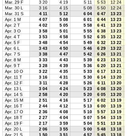
Mar. 29 F
3 20
4 19
5 11
5 53
12 24
18 5
Mar. 30 L
3 16
4 15
5 08
5 50
12 24
18 5
Mar. 31 S
4 11
5 12
6 04
6 47
13 23
20 0
Apr. 1 M
4 07
5 08
6 01
6 44
13 23
20 0
Apr. 2 T
4 02
5 05
5 58
6 41
13 23
20 0
Apr. 3 O
3 58
5 01
5 55
6 38
13 23
20 0
Apr. 4 T
3 53
4 58
5 52
6 35
13 22
20 1
Apr. 5 F
3 48
4 54
5 49
6 32
13 22
20 1
Apr. 6 L
3 43
4 50
5 46
6 29
13 22
20 1
Apr. 7 S
3 38
4 47
5 42
6 26
13 21
20 1
Apr. 8 M
3 33
4 43
5 39
6 23
13 21
20 2
Apr. 9 T
3 28
4 39
5 36
6 20
13 21
20 2
Apr. 10 O
3 22
4 35
5 33
6 17
13 21
20 2
Apr. 11 T
3 16
4 31
5 30
6 14
13 20
20 2
Apr. 12 F
3 11
4 28
5 26
6 11
13 20
20 3
Apr. 13 L
3 04
4 24
5 23
6 08
13 20
20 3
Apr. 14 S
2 58
4 20
5 20
6 05
13 20
20 3
Apr. 15 M
2 51
4 16
5 17
6 02
13 19
20 3
Apr. 16 T
2 44
4 12
5 13
6 00
13 19
20 4
Apr. 17 O
2 36
4 08
5 10
5 57
13 19
20 4
Apr. 18 T
2 27
4 04
5 07
5 54
13 19
20 4
Apr. 19 F
2 17
3 59
5 04
5 51
13 18
20 4
Apr. 20 L
2 06
3 55
5 00
5 48
13 18
20 5
Apr. 21 S
1 50
3 51
4 57
5 45
13 18
20 5