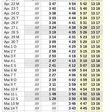
Apr. 22 M
////
3 47
4 54
5 42
13 18
20 5
Apr. 23 T
////
3 42
4 51
5 40
13 18
20 5
Apr. 24 O
////
3 38
4 48
5 37
13 17
21 0
Apr. 25 T
////
3 33
4 44
5 34
13 17
21 0
Apr. 26 F
////
3 28
4 41
5 31
13 17
21 0
Apr. 27 L
////
3 24
4 38
5 28
13 17
21 0
Apr. 28 S
////
3 19
4 35
5 26
13 17
21 1
Apr. 29 M
////
3 14
4 31
5 23
13 17
21 1
Apr. 30 T
////
3 09
4 28
5 20
13 17
21 1
Mai 1 O
////
3 04
4 25
5 18
13 16
21 1
Mai 2 T
////
2 58
4 22
5 15
13 16
21 1
Mai 3 F
////
2 53
4 18
5 12
13 16
21 2
Mai 4 L
////
2 47
4 15
5 10
13 16
21 2
Mai 5 S
////
2 41
4 12
5 07
13 16
21 2
Mai 6 M
////
2 34
4 09
5 04
13 16
21 2
Mai 7 T
////
2 27
4 06
5 02
13 16
21 3
Mai 8 O
////
2 19
4 02
4 59
13 16
21 3
Mai 9 T
////
2 11
3 59
4 57
13 16
21 3
Mai 10 F
////
2 01
3 56
4 54
13 16
21 3
Mai 11 L
////
1 49
3 53
4 52
13 16
21 4
Mai 12 S
////
1 29
3 50
4 50
13 16
21 4
Mai 13 M
////
////
3 46
4 47
13 16
21 4
Mai 14 T
////
////
3 43
4 45
13 16
21 4