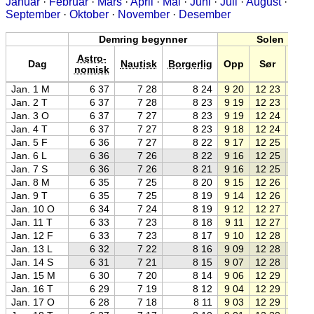
Januar
·
Februar
·
Mars
·
April
·
Mai
·
Juni
·
Juli
·
August
·
September
·
Oktober
·
November
·
Desember
Demring begynner
Solen
Astro-
Dag
Nautisk
Borgerlig
Opp
Sør
Ned
nomisk
Jan. 1 M
6 37
7 28
8 24
9 20
12 23
15 2
Jan. 2 T
6 37
7 28
8 23
9 19
12 23
15 2
Jan. 3 O
6 37
7 27
8 23
9 19
12 24
15 2
Jan. 4 T
6 37
7 27
8 23
9 18
12 24
15 3
Jan. 5 F
6 36
7 27
8 22
9 17
12 25
15 3
Jan. 6 L
6 36
7 26
8 22
9 16
12 25
15 3
Jan. 7 S
6 36
7 26
8 21
9 16
12 25
15 3
Jan. 8 M
6 35
7 25
8 20
9 15
12 26
15 3
Jan. 9 T
6 35
7 25
8 19
9 14
12 26
15 3
Jan. 10 O
6 34
7 24
8 19
9 12
12 27
15 4
Jan. 11 T
6 33
7 23
8 18
9 11
12 27
15 4
Jan. 12 F
6 33
7 23
8 17
9 10
12 28
15 4
Jan. 13 L
6 32
7 22
8 16
9 09
12 28
15 4
Jan. 14 S
6 31
7 21
8 15
9 07
12 28
15 5
Jan. 15 M
6 30
7 20
8 14
9 06
12 29
15 5
Jan. 16 T
6 29
7 19
8 12
9 04
12 29
15 5
Jan. 17 O
6 28
7 18
8 11
9 03
12 29
15 5