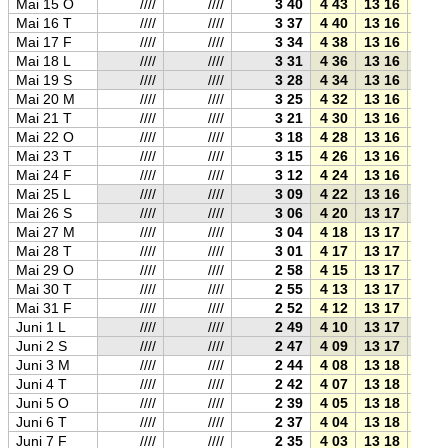
Mai 15 O
////
////
3 40
4 43
13 16
21 5
Mai 16 T
////
////
3 37
4 40
13 16
21 5
Mai 17 F
////
////
3 34
4 38
13 16
21 5
Mai 18 L
////
////
3 31
4 36
13 16
21 5
Mai 19 S
////
////
3 28
4 34
13 16
22 0
Mai 20 M
////
////
3 25
4 32
13 16
22 0
Mai 21 T
////
////
3 21
4 30
13 16
22 0
Mai 22 O
////
////
3 18
4 28
13 16
22 0
Mai 23 T
////
////
3 15
4 26
13 16
22 0
Mai 24 F
////
////
3 12
4 24
13 16
22 1
Mai 25 L
////
////
3 09
4 22
13 16
22 1
Mai 26 S
////
////
3 06
4 20
13 17
22 1
Mai 27 M
////
////
3 04
4 18
13 17
22 1
Mai 28 T
////
////
3 01
4 17
13 17
22 1
Mai 29 O
////
////
2 58
4 15
13 17
22 2
Mai 30 T
////
////
2 55
4 13
13 17
22 2
Mai 31 F
////
////
2 52
4 12
13 17
22 2
Juni 1 L
////
////
2 49
4 10
13 17
22 2
Juni 2 S
////
////
2 47
4 09
13 17
22 2
Juni 3 M
////
////
2 44
4 08
13 18
22 2
Juni 4 T
////
////
2 42
4 07
13 18
22 3
Juni 5 O
////
////
2 39
4 05
13 18
22 3
Juni 6 T
////
////
2 37
4 04
13 18
22 3
Juni 7 F
////
////
2 35
4 03
13 18
22 3