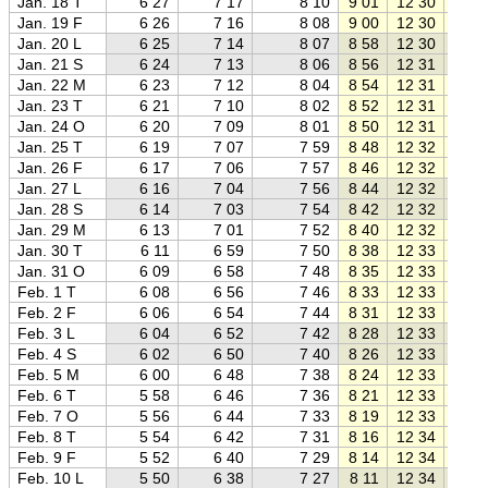
Jan. 18 T
6 27
7 17
8 10
9 01
12 30
15 5
Jan. 19 F
6 26
7 16
8 08
9 00
12 30
16 0
Jan. 20 L
6 25
7 14
8 07
8 58
12 30
16 0
Jan. 21 S
6 24
7 13
8 06
8 56
12 31
16 0
Jan. 22 M
6 23
7 12
8 04
8 54
12 31
16 0
Jan. 23 T
6 21
7 10
8 02
8 52
12 31
16 1
Jan. 24 O
6 20
7 09
8 01
8 50
12 31
16 1
Jan. 25 T
6 19
7 07
7 59
8 48
12 32
16 1
Jan. 26 F
6 17
7 06
7 57
8 46
12 32
16 1
Jan. 27 L
6 16
7 04
7 56
8 44
12 32
16 2
Jan. 28 S
6 14
7 03
7 54
8 42
12 32
16 2
Jan. 29 M
6 13
7 01
7 52
8 40
12 32
16 2
Jan. 30 T
6 11
6 59
7 50
8 38
12 33
16 2
Jan. 31 O
6 09
6 58
7 48
8 35
12 33
16 3
Feb. 1 T
6 08
6 56
7 46
8 33
12 33
16 3
Feb. 2 F
6 06
6 54
7 44
8 31
12 33
16 3
Feb. 3 L
6 04
6 52
7 42
8 28
12 33
16 3
Feb. 4 S
6 02
6 50
7 40
8 26
12 33
16 4
Feb. 5 M
6 00
6 48
7 38
8 24
12 33
16 4
Feb. 6 T
5 58
6 46
7 36
8 21
12 33
16 4
Feb. 7 O
5 56
6 44
7 33
8 19
12 33
16 4
Feb. 8 T
5 54
6 42
7 31
8 16
12 34
16 5
Feb. 9 F
5 52
6 40
7 29
8 14
12 34
16 5
Feb. 10 L
5 50
6 38
7 27
8 11
12 34
16 5