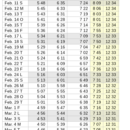
Feb. 11 S
5 48
6 35
7 24
8 09
12 34
17 0
Feb. 12 M
5 45
6 33
7 22
8 06
12 34
17 0
Feb. 13 T
5 43
6 31
7 19
8 03
12 34
17 0
Feb. 14 O
5 41
6 28
7 17
8 01
12 34
17 0
Feb. 15 T
5 39
6 26
7 14
7 58
12 34
17 1
Feb. 16 F
5 36
6 24
7 12
7 55
12 33
17 1
Feb. 17 L
5 34
6 21
7 09
7 53
12 33
17 1
Feb. 18 S
5 31
6 19
7 07
7 50
12 33
17 1
Feb. 19 M
5 29
6 16
7 04
7 47
12 33
17 2
Feb. 20 T
5 26
6 14
7 02
7 45
12 33
17 2
Feb. 21 O
5 24
6 11
6 59
7 42
12 33
17 2
Feb. 22 T
5 21
6 09
6 57
7 39
12 33
17 2
Feb. 23 F
5 18
6 06
6 54
7 36
12 33
17 3
Feb. 24 L
5 16
6 03
6 51
7 33
12 33
17 3
Feb. 25 S
5 13
6 01
6 49
7 31
12 33
17 3
Feb. 26 M
5 10
5 58
6 46
7 28
12 32
17 3
Feb. 27 T
5 07
5 55
6 43
7 25
12 32
17 4
Feb. 28 O
5 04
5 53
6 40
7 22
12 32
17 4
Feb. 29 T
5 01
5 50
6 38
7 19
12 32
17 4
Mar. 1 F
4 59
5 47
6 35
7 16
12 32
17 4
Mar. 2 L
4 56
5 44
6 32
7 13
12 31
17 5
Mar. 3 S
4 53
5 41
6 29
7 10
12 31
17 5
Mar. 4 M
4 50
5 39
6 26
7 07
12 31
17 5
Mar. 5 T
4 46
5 36
6 23
7 05
12 31
17 5