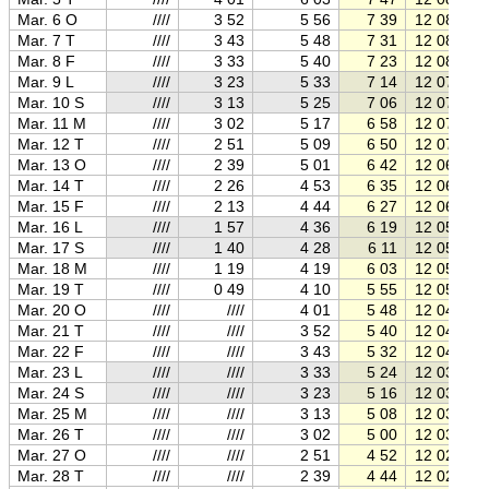
Mar. 6 O
////
3 52
5 56
7 39
12 08
Mar. 7 T
////
3 43
5 48
7 31
12 08
Mar. 8 F
////
3 33
5 40
7 23
12 08
Mar. 9 L
////
3 23
5 33
7 14
12 07
Mar. 10 S
////
3 13
5 25
7 06
12 07
Mar. 11 M
////
3 02
5 17
6 58
12 07
Mar. 12 T
////
2 51
5 09
6 50
12 07
Mar. 13 O
////
2 39
5 01
6 42
12 06
Mar. 14 T
////
2 26
4 53
6 35
12 06
Mar. 15 F
////
2 13
4 44
6 27
12 06
Mar. 16 L
////
1 57
4 36
6 19
12 05
Mar. 17 S
////
1 40
4 28
6 11
12 05
Mar. 18 M
////
1 19
4 19
6 03
12 05
Mar. 19 T
////
0 49
4 10
5 55
12 05
Mar. 20 O
////
////
4 01
5 48
12 04
Mar. 21 T
////
////
3 52
5 40
12 04
Mar. 22 F
////
////
3 43
5 32
12 04
Mar. 23 L
////
////
3 33
5 24
12 03
Mar. 24 S
////
////
3 23
5 16
12 03
Mar. 25 M
////
////
3 13
5 08
12 03
Mar. 26 T
////
////
3 02
5 00
12 03
Mar. 27 O
////
////
2 51
4 52
12 02
Mar. 28 T
////
////
2 39
4 44
12 02