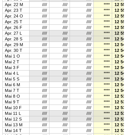
Apr. 22 M
////
////
////
****
12 55
Apr. 23 T
////
////
////
****
12 55
Apr. 24 O
////
////
////
****
12 55
Apr. 25 T
////
////
////
****
12 55
Apr. 26 F
////
////
////
****
12 55
Apr. 27 L
////
////
////
****
12 55
Apr. 28 S
////
////
////
****
12 54
Apr. 29 M
////
////
////
****
12 54
Apr. 30 T
////
////
////
****
12 54
Mai 1 O
////
////
////
****
12 54
Mai 2 T
////
////
////
****
12 54
Mai 3 F
////
////
////
****
12 54
Mai 4 L
////
////
////
****
12 54
Mai 5 S
////
////
////
****
12 54
Mai 6 M
////
////
////
****
12 54
Mai 7 T
////
////
////
****
12 54
Mai 8 O
////
////
////
****
12 53
Mai 9 T
////
////
////
****
12 53
Mai 10 F
////
////
////
****
12 53
Mai 11 L
////
////
////
****
12 53
Mai 12 S
////
////
////
****
12 53
Mai 13 M
////
////
////
****
12 53
Mai 14 T
////
////
////
****
12 53