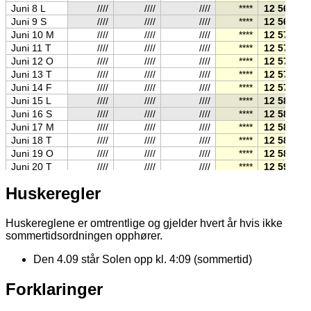
Juni 8 L
////
////
////
****
12 56
Juni 9 S
////
////
////
****
12 56
Juni 10 M
////
////
////
****
12 57
Juni 11 T
////
////
////
****
12 57
Juni 12 O
////
////
////
****
12 57
Juni 13 T
////
////
////
****
12 57
Juni 14 F
////
////
////
****
12 57
Juni 15 L
////
////
////
****
12 58
Juni 16 S
////
////
////
****
12 58
Juni 17 M
////
////
////
****
12 58
Juni 18 T
////
////
////
****
12 58
Juni 19 O
////
////
////
****
12 58
Juni 20 T
////
////
////
****
12 59
Juni 21 F
////
////
////
****
12 59
Huskeregler
Juni 22 L
////
////
////
****
12 59
Juni 23 S
////
////
////
****
12 59
Juni 24 M
////
////
////
****
13 00
Huskereglene er omtrentlige og gjelder hvert år hvis ikke
Juni 25 T
////
////
////
****
13 00
sommertidsordningen opphører.
Juni 26 O
////
////
////
****
13 00
Juni 27 T
////
////
////
****
13 00
Den 4.09 står Solen opp kl. 4:09 (sommertid)
Juni 28 F
////
////
////
****
13 00
Juni 29 L
////
////
////
****
13 01
Forklaringer
Juni 30 S
////
////
////
****
13 01