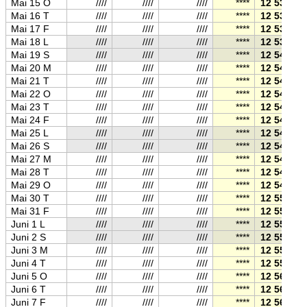
Mai 15 O
////
////
////
****
12 53
Mai 16 T
////
////
////
****
12 53
Mai 17 F
////
////
////
****
12 53
Mai 18 L
////
////
////
****
12 53
Mai 19 S
////
////
////
****
12 54
Mai 20 M
////
////
////
****
12 54
Mai 21 T
////
////
////
****
12 54
Mai 22 O
////
////
////
****
12 54
Mai 23 T
////
////
////
****
12 54
Mai 24 F
////
////
////
****
12 54
Mai 25 L
////
////
////
****
12 54
Mai 26 S
////
////
////
****
12 54
Mai 27 M
////
////
////
****
12 54
Mai 28 T
////
////
////
****
12 54
Mai 29 O
////
////
////
****
12 54
Mai 30 T
////
////
////
****
12 55
Mai 31 F
////
////
////
****
12 55
Juni 1 L
////
////
////
****
12 55
Juni 2 S
////
////
////
****
12 55
Juni 3 M
////
////
////
****
12 55
Juni 4 T
////
////
////
****
12 55
Juni 5 O
////
////
////
****
12 56
Juni 6 T
////
////
////
****
12 56
Juni 7 F
////
////
////
****
12 56