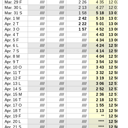
Mar. 29 F
////
////
2 26
4 35
12 02
Mar. 30 L
////
////
2 13
4 27
12 01
Mar. 31 S
////
////
1 58
5 18
13 01
Apr. 1 M
////
////
2 42
5 10
13 01
Apr. 2 T
////
////
2 22
5 01
13 00
Apr. 3 O
////
////
1 57
4 52
13 00
Apr. 4 T
////
////
////
4 43
13 00
Apr. 5 F
////
////
////
4 34
13 00
Apr. 6 L
////
////
////
4 24
12 59
Apr. 7 S
////
////
////
4 14
12 59
Apr. 8 M
////
////
////
4 04
12 59
Apr. 9 T
////
////
////
3 54
12 58
Apr. 10 O
////
////
////
3 43
12 58
Apr. 11 T
////
////
////
3 32
12 58
Apr. 12 F
////
////
////
3 19
12 58
Apr. 13 L
////
////
////
3 06
12 57
Apr. 14 S
////
////
////
2 52
12 57
Apr. 15 M
////
////
////
2 36
12 57
Apr. 16 T
////
////
////
2 18
12 57
Apr. 17 O
////
////
////
1 55
12 56
Apr. 18 T
////
////
////
1 13
12 56
Apr. 19 F
////
////
////
**
12 56
Apr. 20 L
////
////
////
****
12 56
Apr. 21 S
////
////
////
****
12 56