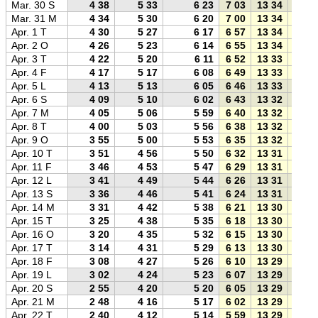
Mar. 30 S
4 38
5 33
6 23
7 03
13 34
20 0
Mar. 31 M
4 34
5 30
6 20
7 00
13 34
20 1
Apr. 1 T
4 30
5 27
6 17
6 57
13 34
20 1
Apr. 2 O
4 26
5 23
6 14
6 55
13 34
20 1
Apr. 3 T
4 22
5 20
6 11
6 52
13 33
20 1
Apr. 4 F
4 17
5 17
6 08
6 49
13 33
20 1
Apr. 5 L
4 13
5 13
6 05
6 46
13 33
20 2
Apr. 6 S
4 09
5 10
6 02
6 43
13 32
20 2
Apr. 7 M
4 05
5 06
5 59
6 40
13 32
20 2
Apr. 8 T
4 00
5 03
5 56
6 38
13 32
20 2
Apr. 9 O
3 55
5 00
5 53
6 35
13 32
20 3
Apr. 10 T
3 51
4 56
5 50
6 32
13 31
20 3
Apr. 11 F
3 46
4 53
5 47
6 29
13 31
20 3
Apr. 12 L
3 41
4 49
5 44
6 26
13 31
20 3
Apr. 13 S
3 36
4 46
5 41
6 24
13 31
20 3
Apr. 14 M
3 31
4 42
5 38
6 21
13 30
20 4
Apr. 15 T
3 25
4 38
5 35
6 18
13 30
20 4
Apr. 16 O
3 20
4 35
5 32
6 15
13 30
20 4
Apr. 17 T
3 14
4 31
5 29
6 13
13 30
20 4
Apr. 18 F
3 08
4 27
5 26
6 10
13 29
20 5
Apr. 19 L
3 02
4 24
5 23
6 07
13 29
20 5
Apr. 20 S
2 55
4 20
5 20
6 05
13 29
20 5
Apr. 21 M
2 48
4 16
5 17
6 02
13 29
20 5
Apr. 22 T
2 40
4 12
5 14
5 59
13 29
20 5