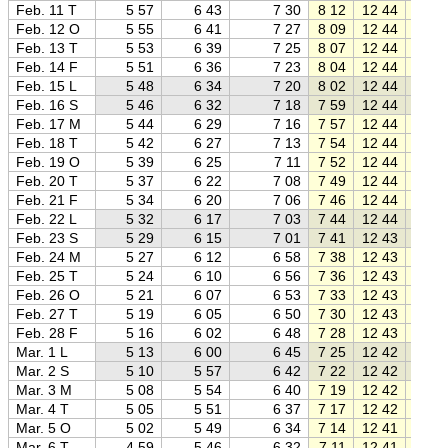
Feb. 11 T
5 57
6 43
7 30
8 12
12 44
17 1
Feb. 12 O
5 55
6 41
7 27
8 09
12 44
17 2
Feb. 13 T
5 53
6 39
7 25
8 07
12 44
17 2
Feb. 14 F
5 51
6 36
7 23
8 04
12 44
17 2
Feb. 15 L
5 48
6 34
7 20
8 02
12 44
17 2
Feb. 16 S
5 46
6 32
7 18
7 59
12 44
17 3
Feb. 17 M
5 44
6 29
7 16
7 57
12 44
17 3
Feb. 18 T
5 42
6 27
7 13
7 54
12 44
17 3
Feb. 19 O
5 39
6 25
7 11
7 52
12 44
17 3
Feb. 20 T
5 37
6 22
7 08
7 49
12 44
17 4
Feb. 21 F
5 34
6 20
7 06
7 46
12 44
17 4
Feb. 22 L
5 32
6 17
7 03
7 44
12 44
17 4
Feb. 23 S
5 29
6 15
7 01
7 41
12 43
17 4
Feb. 24 M
5 27
6 12
6 58
7 38
12 43
17 4
Feb. 25 T
5 24
6 10
6 56
7 36
12 43
17 5
Feb. 26 O
5 21
6 07
6 53
7 33
12 43
17 5
Feb. 27 T
5 19
6 05
6 50
7 30
12 43
17 5
Feb. 28 F
5 16
6 02
6 48
7 28
12 43
17 5
Mar. 1 L
5 13
6 00
6 45
7 25
12 42
18 0
Mar. 2 S
5 10
5 57
6 42
7 22
12 42
18 0
Mar. 3 M
5 08
5 54
6 40
7 19
12 42
18 0
Mar. 4 T
5 05
5 51
6 37
7 17
12 42
18 0
Mar. 5 O
5 02
5 49
6 34
7 14
12 41
18 1
Mar. 6 T
4 59
5 46
6 32
7 11
12 41
18 1