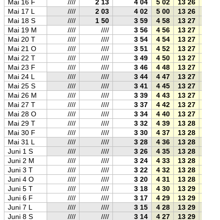
Mai 16 F
////
2 13
4 04
5 02
13 26
21 5
Mai 17 L
////
2 03
4 02
5 00
13 26
21 5
Mai 18 S
////
1 50
3 59
4 58
13 27
21 5
Mai 19 M
////
////
3 56
4 56
13 27
21 5
Mai 20 T
////
////
3 54
4 54
13 27
22 0
Mai 21 O
////
////
3 51
4 52
13 27
22 0
Mai 22 T
////
////
3 49
4 50
13 27
22 0
Mai 23 F
////
////
3 46
4 48
13 27
22 0
Mai 24 L
////
////
3 44
4 47
13 27
22 0
Mai 25 S
////
////
3 41
4 45
13 27
22 1
Mai 26 M
////
////
3 39
4 43
13 27
22 1
Mai 27 T
////
////
3 37
4 42
13 27
22 1
Mai 28 O
////
////
3 34
4 40
13 27
22 1
Mai 29 T
////
////
3 32
4 39
13 28
22 1
Mai 30 F
////
////
3 30
4 37
13 28
22 1
Mai 31 L
////
////
3 28
4 36
13 28
22 2
Juni 1 S
////
////
3 26
4 35
13 28
22 2
Juni 2 M
////
////
3 24
4 33
13 28
22 2
Juni 3 T
////
////
3 22
4 32
13 28
22 2
Juni 4 O
////
////
3 20
4 31
13 28
22 2
Juni 5 T
////
////
3 18
4 30
13 29
22 2
Juni 6 F
////
////
3 17
4 29
13 29
22 2
Juni 7 L
////
////
3 15
4 28
13 29
22 3
Juni 8 S
////
////
3 14
4 27
13 29
22 3