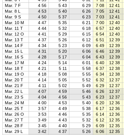
Mar. 7 F
4 56
5 43
6 29
7 08
12 41
18 1
Mar. 8 L
4 53
5 40
6 26
7 05
12 41
18 1
Mar. 9 S
4 50
5 37
6 23
7 03
12 41
18 2
Mar. 10 M
4 47
5 35
6 21
7 00
12 40
18 2
Mar. 11 T
4 44
5 32
6 18
6 57
12 40
18 2
Mar. 12 O
4 41
5 29
6 15
6 54
12 40
18 2
Mar. 13 T
4 37
5 26
6 12
6 51
12 39
18 2
Mar. 14 F
4 34
5 23
6 09
6 49
12 39
18 3
Mar. 15 L
4 31
5 20
6 06
6 46
12 39
18 3
Mar. 16 S
4 28
5 17
6 04
6 43
12 39
18 3
Mar. 17 M
4 24
5 14
6 01
6 40
12 38
18 3
Mar. 18 T
4 21
5 11
5 58
6 37
12 38
18 4
Mar. 19 O
4 18
5 08
5 55
6 34
12 38
18 4
Mar. 20 T
4 14
5 05
5 52
6 32
12 37
18 4
Mar. 21 F
4 11
5 02
5 49
6 29
12 37
18 4
Mar. 22 L
4 07
4 59
5 46
6 26
12 37
18 4
Mar. 23 S
4 04
4 56
5 43
6 23
12 37
18 5
Mar. 24 M
4 00
4 53
5 40
6 20
12 36
18 5
Mar. 25 T
3 57
4 49
5 38
6 17
12 36
18 5
Mar. 26 O
3 53
4 46
5 35
6 14
12 36
18 5
Mar. 27 T
3 49
4 43
5 32
6 12
12 35
19 0
Mar. 28 F
3 45
4 40
5 29
6 09
12 35
19 0
Mar. 29 L
3 42
4 37
5 26
6 06
12 35
19 0