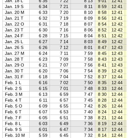
Jan. 18 L
6 35
7 22
8 13
9 01
12 41
16 2
Jan. 19 S
6 34
7 21
8 11
8 59
12 41
16 2
Jan. 20 M
6 33
7 20
8 10
8 58
12 41
16 2
Jan. 21 T
6 32
7 19
8 09
8 56
12 41
16 2
Jan. 22 O
6 31
7 18
8 07
8 54
12 42
16 3
Jan. 23 T
6 30
7 16
8 06
8 52
12 42
16 3
Jan. 24 F
6 28
7 15
8 04
8 51
12 42
16 3
Jan. 25 L
6 27
7 14
8 03
8 49
12 42
16 3
Jan. 26 S
6 26
7 12
8 01
8 47
12 43
16 3
Jan. 27 M
6 24
7 11
7 59
8 45
12 43
16 4
Jan. 28 T
6 23
7 09
7 58
8 43
12 43
16 4
Jan. 29 O
6 21
7 07
7 56
8 41
12 43
16 4
Jan. 30 T
6 20
7 06
7 54
8 39
12 43
16 4
Jan. 31 F
6 18
7 04
7 52
8 37
12 44
16 5
Feb. 1 L
6 16
7 02
7 50
8 35
12 44
16 5
Feb. 2 S
6 15
7 01
7 48
8 33
12 44
16 5
Feb. 3 M
6 13
6 59
7 47
8 30
12 44
16 5
Feb. 4 T
6 11
6 57
7 45
8 28
12 44
17 0
Feb. 5 O
6 09
6 55
7 42
8 26
12 44
17 0
Feb. 6 T
6 07
6 53
7 40
8 24
12 44
17 0
Feb. 7 F
6 05
6 51
7 38
8 21
12 44
17 0
Feb. 8 L
6 03
6 49
7 36
8 19
12 44
17 1
Feb. 9 S
6 01
6 47
7 34
8 17
12 44
17 1
Feb. 10 M
5 59
6 45
7 32
8 14
12 44
17 1