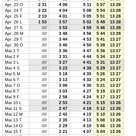
Apr. 23 O
2 31
4 08
5 11
5 57
13 28
21 0
Apr. 24 T
2 22
4 04
5 08
5 54
13 28
21 0
Apr. 25 F
2 10
4 01
5 05
5 51
13 28
21 0
Apr. 26 L
1 53
3 57
5 02
5 49
13 28
21 0
Apr. 27 S
////
3 53
4 59
5 46
13 28
21 1
Apr. 28 M
////
3 48
4 56
5 44
13 28
21 1
Apr. 29 T
////
3 44
4 53
5 41
13 27
21 1
Apr. 30 O
////
3 40
4 50
5 39
13 27
21 1
Mai 1 T
////
3 36
4 47
5 36
13 27
21 2
Mai 2 F
////
3 31
4 44
5 34
13 27
21 2
Mai 3 L
////
3 27
4 41
5 31
13 27
21 2
Mai 4 S
////
3 23
4 38
5 29
13 27
21 2
Mai 5 M
////
3 18
4 35
5 26
13 27
21 2
Mai 6 T
////
3 13
4 32
5 24
13 27
21 3
Mai 7 O
////
3 08
4 30
5 21
13 27
21 3
Mai 8 T
////
3 03
4 27
5 19
13 27
21 3
Mai 9 F
////
2 58
4 24
5 17
13 27
21 3
Mai 10 L
////
2 53
4 21
5 15
13 26
21 4
Mai 11 S
////
2 47
4 18
5 12
13 26
21 4
Mai 12 M
////
2 42
4 15
5 10
13 26
21 4
Mai 13 T
////
2 35
4 13
5 08
13 26
21 4
Mai 14 O
////
2 29
4 10
5 06
13 26
21 4
Mai 15 T
////
2 21
4 07
5 04
13 26
21 5