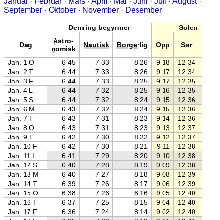
Januar
·
Februar
·
Mars
·
April
·
Mai
·
Juni
·
Juli
·
August
·
September
·
Oktober
·
November
·
Desember
Demring begynner
Solen
Astro-
Dag
Nautisk
Borgerlig
Opp
Sør
Ned
nomisk
Jan. 1 O
6 45
7 33
8 26
9 18
12 34
15 5
Jan. 2 T
6 44
7 33
8 26
9 17
12 34
15 5
Jan. 3 F
6 44
7 33
8 25
9 17
12 35
15 5
Jan. 4 L
6 44
7 32
8 25
9 16
12 35
15 5
Jan. 5 S
6 44
7 32
8 24
9 15
12 36
15 5
Jan. 6 M
6 43
7 32
8 24
9 15
12 36
15 5
Jan. 7 T
6 43
7 31
8 23
9 14
12 36
15 5
Jan. 8 O
6 43
7 31
8 23
9 13
12 37
16 0
Jan. 9 T
6 42
7 30
8 22
9 12
12 37
16 0
Jan. 10 F
6 42
7 30
8 21
9 11
12 38
16 0
Jan. 11 L
6 41
7 29
8 20
9 10
12 38
16 0
Jan. 12 S
6 40
7 28
8 19
9 09
12 38
16 0
Jan. 13 M
6 40
7 27
8 18
9 08
12 39
16 1
Jan. 14 T
6 39
7 26
8 17
9 06
12 39
16 1
Jan. 15 O
6 38
7 26
8 16
9 05
12 40
16 1
Jan. 16 T
6 37
7 25
8 15
9 04
12 40
16 1
Jan. 17 F
6 36
7 24
8 14
9 02
12 40
16 1