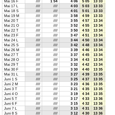
Mai 16 F
////
1 54
4 06
5 05
13 33
22 0
Mai 17 L
////
////
4 03
5 03
13 33
22 0
Mai 18 S
////
////
4 01
5 01
13 33
22 0
Mai 19 M
////
////
3 58
4 59
13 33
22 0
Mai 20 T
////
////
3 55
4 57
13 34
22 1
Mai 21 O
////
////
3 52
4 55
13 34
22 1
Mai 22 T
////
////
3 50
4 53
13 34
22 1
Mai 23 F
////
////
3 47
4 51
13 34
22 1
Mai 24 L
////
////
3 44
4 50
13 34
22 1
Mai 25 S
////
////
3 42
4 48
13 34
22 2
Mai 26 M
////
////
3 39
4 46
13 34
22 2
Mai 27 T
////
////
3 37
4 45
13 34
22 2
Mai 28 O
////
////
3 34
4 43
13 34
22 2
Mai 29 T
////
////
3 32
4 42
13 34
22 2
Mai 30 F
////
////
3 30
4 40
13 35
22 3
Mai 31 L
////
////
3 27
4 39
13 35
22 3
Juni 1 S
////
////
3 25
4 37
13 35
22 3
Juni 2 M
////
////
3 23
4 36
13 35
22 3
Juni 3 T
////
////
3 21
4 35
13 35
22 3
Juni 4 O
////
////
3 19
4 34
13 35
22 3
Juni 5 T
////
////
3 17
4 33
13 36
22 3
Juni 6 F
////
////
3 15
4 32
13 36
22 4
Juni 7 L
////
////
3 13
4 31
13 36
22 4
Juni 8 S
////
////
3 12
4 30
13 36
22 4