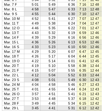
Mar. 7 F
5 01
5 49
6 36
7 16
12 48
18 2
Mar. 8 L
4 58
5 47
6 33
7 13
12 48
18 2
Mar. 9 S
4 55
5 44
6 30
7 10
12 47
18 2
Mar. 10 M
4 52
5 41
6 27
7 07
12 47
18 2
Mar. 11 T
4 49
5 38
6 24
7 04
12 47
18 3
Mar. 12 O
4 46
5 35
6 22
7 01
12 47
18 3
Mar. 13 T
4 43
5 32
6 19
6 59
12 46
18 3
Mar. 14 F
4 39
5 29
6 16
6 56
12 46
18 3
Mar. 15 L
4 36
5 26
6 13
6 53
12 46
18 4
Mar. 16 S
4 33
5 23
6 10
6 50
12 46
18 4
Mar. 17 M
4 29
5 20
6 07
6 47
12 45
18 4
Mar. 18 T
4 26
5 17
6 04
6 44
12 45
18 4
Mar. 19 O
4 22
5 14
6 01
6 41
12 45
18 4
Mar. 20 T
4 19
5 10
5 58
6 38
12 44
18 5
Mar. 21 F
4 15
5 07
5 55
6 35
12 44
18 5
Mar. 22 L
4 12
5 04
5 52
6 33
12 44
18 5
Mar. 23 S
4 08
5 01
5 49
6 30
12 43
18 5
Mar. 24 M
4 04
4 58
5 46
6 27
12 43
19 0
Mar. 25 T
4 01
4 55
5 44
6 24
12 43
19 0
Mar. 26 O
3 57
4 51
5 41
6 21
12 43
19 0
Mar. 27 T
3 53
4 48
5 37
6 18
12 42
19 0
Mar. 28 F
3 49
4 45
5 34
6 15
12 42
19 1
Mar. 29 L
3 45
4 41
5 31
6 12
12 42
19 1