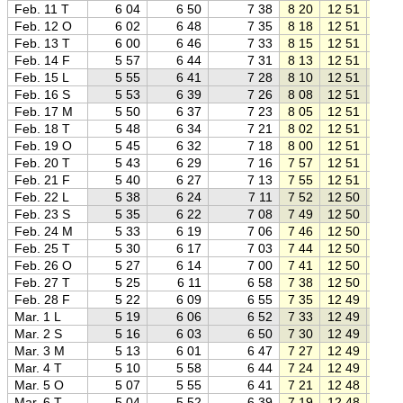
Feb. 11 T
6 04
6 50
7 38
8 20
12 51
17 2
Feb. 12 O
6 02
6 48
7 35
8 18
12 51
17 2
Feb. 13 T
6 00
6 46
7 33
8 15
12 51
17 2
Feb. 14 F
5 57
6 44
7 31
8 13
12 51
17 3
Feb. 15 L
5 55
6 41
7 28
8 10
12 51
17 3
Feb. 16 S
5 53
6 39
7 26
8 08
12 51
17 3
Feb. 17 M
5 50
6 37
7 23
8 05
12 51
17 3
Feb. 18 T
5 48
6 34
7 21
8 02
12 51
17 4
Feb. 19 O
5 45
6 32
7 18
8 00
12 51
17 4
Feb. 20 T
5 43
6 29
7 16
7 57
12 51
17 4
Feb. 21 F
5 40
6 27
7 13
7 55
12 51
17 4
Feb. 22 L
5 38
6 24
7 11
7 52
12 50
17 5
Feb. 23 S
5 35
6 22
7 08
7 49
12 50
17 5
Feb. 24 M
5 33
6 19
7 06
7 46
12 50
17 5
Feb. 25 T
5 30
6 17
7 03
7 44
12 50
17 5
Feb. 26 O
5 27
6 14
7 00
7 41
12 50
18 0
Feb. 27 T
5 25
6 11
6 58
7 38
12 50
18 0
Feb. 28 F
5 22
6 09
6 55
7 35
12 49
18 0
Mar. 1 L
5 19
6 06
6 52
7 33
12 49
18 0
Mar. 2 S
5 16
6 03
6 50
7 30
12 49
18 0
Mar. 3 M
5 13
6 01
6 47
7 27
12 49
18 1
Mar. 4 T
5 10
5 58
6 44
7 24
12 49
18 1
Mar. 5 O
5 07
5 55
6 41
7 21
12 48
18 1
Mar. 6 T
5 04
5 52
6 39
7 19
12 48
18 1