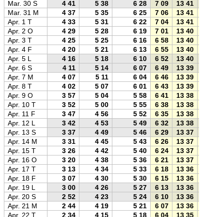
Mar. 30 S
4 41
5 38
6 28
7 09
13 41
20 1
Mar. 31 M
4 37
5 35
6 25
7 06
13 41
20 1
Apr. 1 T
4 33
5 31
6 22
7 04
13 41
20 1
Apr. 2 O
4 29
5 28
6 19
7 01
13 40
20 2
Apr. 3 T
4 25
5 25
6 16
6 58
13 40
20 2
Apr. 4 F
4 20
5 21
6 13
6 55
13 40
20 2
Apr. 5 L
4 16
5 18
6 10
6 52
13 40
20 2
Apr. 6 S
4 11
5 14
6 07
6 49
13 39
20 3
Apr. 7 M
4 07
5 11
6 04
6 46
13 39
20 3
Apr. 8 T
4 02
5 07
6 01
6 43
13 39
20 3
Apr. 9 O
3 57
5 04
5 58
6 41
13 38
20 3
Apr. 10 T
3 52
5 00
5 55
6 38
13 38
20 4
Apr. 11 F
3 47
4 56
5 52
6 35
13 38
20 4
Apr. 12 L
3 42
4 53
5 49
6 32
13 38
20 4
Apr. 13 S
3 37
4 49
5 46
6 29
13 37
20 4
Apr. 14 M
3 31
4 45
5 43
6 26
13 37
20 5
Apr. 15 T
3 26
4 42
5 40
6 24
13 37
20 5
Apr. 16 O
3 20
4 38
5 36
6 21
13 37
20 5
Apr. 17 T
3 13
4 34
5 33
6 18
13 36
20 5
Apr. 18 F
3 07
4 30
5 30
6 15
13 36
20 5
Apr. 19 L
3 00
4 26
5 27
6 13
13 36
21 0
Apr. 20 S
2 52
4 23
5 24
6 10
13 36
21 0
Apr. 21 M
2 44
4 19
5 21
6 07
13 36
21 0
Apr. 22 T
2 34
4 15
5 18
6 04
13 35
21 0