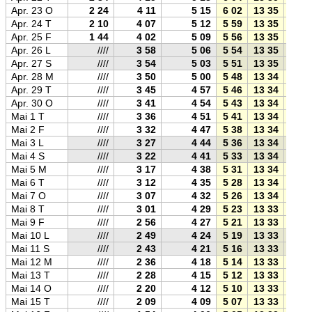
Apr. 23 O
2 24
4 11
5 15
6 02
13 35
21 1
Apr. 24 T
2 10
4 07
5 12
5 59
13 35
21 1
Apr. 25 F
1 44
4 02
5 09
5 56
13 35
21 1
Apr. 26 L
////
3 58
5 06
5 54
13 35
21 1
Apr. 27 S
////
3 54
5 03
5 51
13 35
21 2
Apr. 28 M
////
3 50
5 00
5 48
13 34
21 2
Apr. 29 T
////
3 45
4 57
5 46
13 34
21 2
Apr. 30 O
////
3 41
4 54
5 43
13 34
21 2
Mai 1 T
////
3 36
4 51
5 41
13 34
21 2
Mai 2 F
////
3 32
4 47
5 38
13 34
21 3
Mai 3 L
////
3 27
4 44
5 36
13 34
21 3
Mai 4 S
////
3 22
4 41
5 33
13 34
21 3
Mai 5 M
////
3 17
4 38
5 31
13 34
21 3
Mai 6 T
////
3 12
4 35
5 28
13 34
21 4
Mai 7 O
////
3 07
4 32
5 26
13 34
21 4
Mai 8 T
////
3 01
4 29
5 23
13 33
21 4
Mai 9 F
////
2 56
4 27
5 21
13 33
21 4
Mai 10 L
////
2 49
4 24
5 19
13 33
21 5
Mai 11 S
////
2 43
4 21
5 16
13 33
21 5
Mai 12 M
////
2 36
4 18
5 14
13 33
21 5
Mai 13 T
////
2 28
4 15
5 12
13 33
21 5
Mai 14 O
////
2 20
4 12
5 10
13 33
21 5
Mai 15 T
////
2 09
4 09
5 07
13 33
22 0