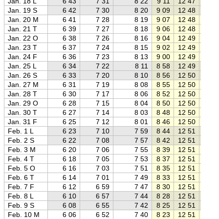
Jan. 18 L
6 43
7 31
8 22
9 11
12 47
16 2
Jan. 19 S
6 42
7 30
8 20
9 09
12 48
16 2
Jan. 20 M
6 41
7 28
8 19
9 07
12 48
16 2
Jan. 21 T
6 39
7 27
8 18
9 06
12 48
16 3
Jan. 22 O
6 38
7 26
8 16
9 04
12 49
16 3
Jan. 23 T
6 37
7 24
8 15
9 02
12 49
16 3
Jan. 24 F
6 36
7 23
8 13
9 00
12 49
16 3
Jan. 25 L
6 34
7 22
8 11
8 58
12 49
16 4
Jan. 26 S
6 33
7 20
8 10
8 56
12 50
16 4
Jan. 27 M
6 31
7 19
8 08
8 55
12 50
16 4
Jan. 28 T
6 30
7 17
8 06
8 52
12 50
16 4
Jan. 29 O
6 28
7 15
8 04
8 50
12 50
16 5
Jan. 30 T
6 27
7 14
8 03
8 48
12 50
16 5
Jan. 31 F
6 25
7 12
8 01
8 46
12 50
16 5
Feb. 1 L
6 23
7 10
7 59
8 44
12 51
16 5
Feb. 2 S
6 22
7 08
7 57
8 42
12 51
17 0
Feb. 3 M
6 20
7 06
7 55
8 39
12 51
17 0
Feb. 4 T
6 18
7 05
7 53
8 37
12 51
17 0
Feb. 5 O
6 16
7 03
7 51
8 35
12 51
17 0
Feb. 6 T
6 14
7 01
7 49
8 33
12 51
17 1
Feb. 7 F
6 12
6 59
7 47
8 30
12 51
17 1
Feb. 8 L
6 10
6 57
7 44
8 28
12 51
17 1
Feb. 9 S
6 08
6 55
7 42
8 25
12 51
17 1
Feb. 10 M
6 06
6 52
7 40
8 23
12 51
17 2