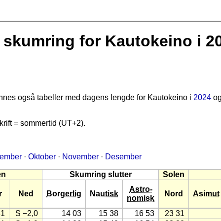
skumring for Kautokeino i 2
finnes også tabeller med dagens lengde for Kautokeino i
2024
o
rift = sommertid (UT+2).
tember
·
Oktober
·
November
·
Desember
en
Skumring slutter
Solen
Astro-
r
Ned
Borgerlig
Nautisk
Nord
Asimut
nomisk
31
S −2,0
14 03
15 38
16 53
23 31