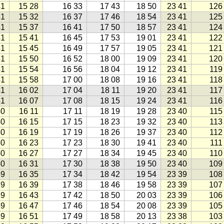
41
15 28
16 33
17 43
18 50
23 41
126
41
15 32
16 37
17 46
18 54
23 41
125
41
15 37
16 41
17 50
18 57
23 41
124
41
15 41
16 45
17 53
19 01
23 41
122
41
15 45
16 49
17 57
19 05
23 41
121
41
15 50
16 52
18 00
19 09
23 41
120
41
15 54
16 56
18 04
19 12
23 41
119
41
15 58
17 00
18 08
19 16
23 41
118
41
16 02
17 04
18 11
19 20
23 41
117
41
16 07
17 08
18 15
19 24
23 41
116
40
16 11
17 11
18 19
19 28
23 40
115
40
16 15
17 15
18 23
19 32
23 40
113
40
16 19
17 19
18 26
19 37
23 40
112
40
16 23
17 23
18 30
19 41
23 40
111
40
16 27
17 27
18 34
19 45
23 40
110
40
16 31
17 30
18 38
19 50
23 40
109
39
16 35
17 34
18 42
19 54
23 39
108
39
16 39
17 38
18 46
19 58
23 39
107
39
16 43
17 42
18 50
20 03
23 39
106
39
16 47
17 46
18 54
20 08
23 39
105
39
16 51
17 49
18 58
20 13
23 38
103