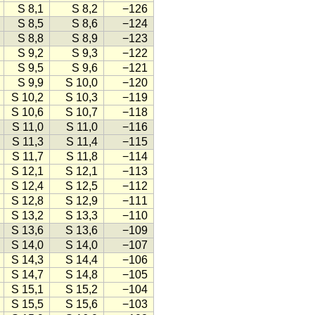
S 8,1
S 8,2
−126
S 8,5
S 8,6
−124
S 8,8
S 8,9
−123
S 9,2
S 9,3
−122
S 9,5
S 9,6
−121
S 9,9
S 10,0
−120
S 10,2
S 10,3
−119
S 10,6
S 10,7
−118
S 11,0
S 11,0
−116
S 11,3
S 11,4
−115
S 11,7
S 11,8
−114
S 12,1
S 12,1
−113
S 12,4
S 12,5
−112
S 12,8
S 12,9
−111
S 13,2
S 13,3
−110
S 13,6
S 13,6
−109
S 14,0
S 14,0
−107
S 14,3
S 14,4
−106
S 14,7
S 14,8
−105
S 15,1
S 15,2
−104
S 15,5
S 15,6
−103