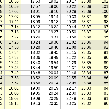
38
16 55
17 53
19 02
20 17
23 38
102
38
16 59
17 57
19 06
20 22
23 38
101
38
17 03
18 01
19 10
20 28
23 38
100
38
17 07
18 05
19 14
20 33
23 37
99
37
17 11
18 09
19 18
20 38
23 37
98
37
17 14
18 12
19 22
20 44
23 37
97
37
17 18
18 16
19 27
20 50
23 37
96
36
17 22
18 20
19 31
20 56
23 36
95
36
17 26
18 24
19 36
21 02
23 36
94
36
17 30
18 28
19 40
21 08
23 36
92
36
17 34
18 32
19 45
21 15
23 35
91
35
17 38
18 36
19 49
21 22
23 35
90
35
17 42
18 40
19 54
21 29
23 35
89
35
17 45
18 44
19 59
21 37
23 35
88
34
17 49
18 48
20 04
21 46
23 34
87
34
17 53
18 52
20 09
21 55
23 34
86
34
17 57
18 56
20 14
22 05
23 34
85
34
18 01
19 00
20 19
22 17
23 33
84
33
18 05
19 05
20 24
22 30
23 33
83
33
18 08
19 09
20 29
22 48
23 33
81
33
18 12
19 13
20 35
23 25
23 32
80