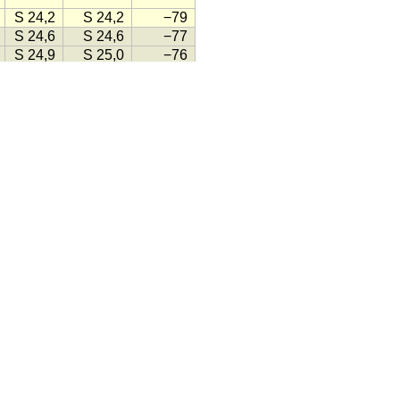
S 24,2
S 24,2
−79
S 24,6
S 24,6
−77
S 24,9
S 25,0
−76
S 25,3
S 25,4
−75
S 25,7
S 25,7
−74
S 26,1
S 26,1
−73
S 26,5
S 26,5
−72
S 26,9
S 26,9
−71
S 27,2
S 27,3
−70
S 27,6
S 27,7
−69
S 28,0
S 28,0
−67
S 28,4
S 28,4
−66
S 28,7
S 28,8
−65
S 29,1
S 29,1
−64
S 29,5
S 29,5
−63
S 29,8
S 29,9
−62
S 30,2
S 30,2
−61
S 30,6
S 30,6
−59
S 30,9
S 31,0
−58
S 31,3
S 31,3
−57
S 31,6
S 31,7
−56
mer og 14 minutter.