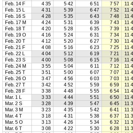
Feb. 14 F
4 35
5 42
6 51
7 57
11 
Feb. 15 L
4 31
5 39
6 47
7 52
11 
Feb. 16 S
4 28
5 35
6 43
7 48
11 
Feb. 17 M
4 24
5 31
6 39
7 43
11 
Feb. 18 T
4 20
5 28
6 35
7 39
11 
Feb. 19 O
4 16
5 24
6 31
7 34
11 
Feb. 20 T
4 12
5 20
6 27
7 30
11 
Feb. 21 F
4 08
5 16
6 23
7 25
11 
Feb. 22 L
4 04
5 12
6 19
7 21
11 
Feb. 23 S
4 00
5 08
6 15
7 16
11 
Feb. 24 M
3 55
5 04
6 11
7 12
11 
Feb. 25 T
3 51
5 00
6 07
7 07
11 
Feb. 26 O
3 47
4 56
6 03
7 03
11 
Feb. 27 T
3 42
4 52
5 59
6 59
11 
Feb. 28 F
3 38
4 48
5 55
6 54
11 
Mar. 1 L
3 33
4 44
5 51
6 50
11 
Mar. 2 S
3 28
4 39
5 47
6 45
11 
Mar. 3 M
3 23
4 35
5 42
6 41
11 
Mar. 4 T
3 18
4 31
5 38
6 37
11 
Mar. 5 O
3 13
4 26
5 34
6 32
11 
Mar. 6 T
3 08
4 22
5 30
6 28
11 