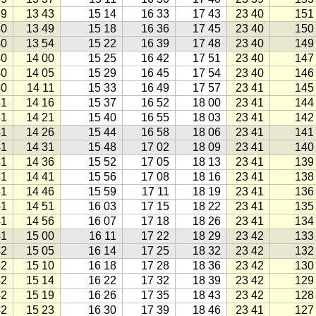
39
13 43
15 14
16 33
17 43
23 40
151
40
13 49
15 18
16 36
17 45
23 40
150
40
13 54
15 22
16 39
17 48
23 40
149
40
14 00
15 25
16 42
17 51
23 40
147
40
14 05
15 29
16 45
17 54
23 40
146
40
14 11
15 33
16 49
17 57
23 41
145
41
14 16
15 37
16 52
18 00
23 41
144
41
14 21
15 40
16 55
18 03
23 41
142
41
14 26
15 44
16 58
18 06
23 41
141
41
14 31
15 48
17 02
18 09
23 41
140
41
14 36
15 52
17 05
18 13
23 41
139
41
14 41
15 56
17 08
18 16
23 41
138
41
14 46
15 59
17 11
18 19
23 41
136
41
14 51
16 03
17 15
18 22
23 41
135
41
14 56
16 07
17 18
18 26
23 41
134
41
15 00
16 11
17 22
18 29
23 42
133
42
15 05
16 14
17 25
18 32
23 42
132
42
15 10
16 18
17 28
18 36
23 42
130
42
15 14
16 22
17 32
18 39
23 42
129
42
15 19
16 26
17 35
18 43
23 42
128
42
15 23
16 30
17 39
18 46
23 41
127