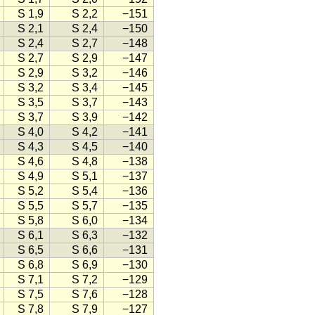
S 1,9
S 2,2
−151
S 2,1
S 2,4
−150
S 2,4
S 2,7
−148
S 2,7
S 2,9
−147
S 2,9
S 3,2
−146
S 3,2
S 3,4
−145
S 3,5
S 3,7
−143
S 3,7
S 3,9
−142
S 4,0
S 4,2
−141
S 4,3
S 4,5
−140
S 4,6
S 4,8
−138
S 4,9
S 5,1
−137
S 5,2
S 5,4
−136
S 5,5
S 5,7
−135
S 5,8
S 6,0
−134
S 6,1
S 6,3
−132
S 6,5
S 6,6
−131
S 6,8
S 6,9
−130
S 7,1
S 7,2
−129
S 7,5
S 7,6
−128
S 7,8
S 7,9
−127