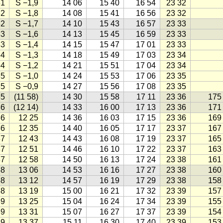
31
S −1,9
14 06
15 40
16 54
23 32
32
S −1,8
14 08
15 41
16 56
23 32
32
S −1,7
14 10
15 43
16 57
23 33
33
S −1,6
14 13
15 45
16 59
23 33
33
S −1,4
14 15
15 47
17 01
23 33
34
S −1,3
14 18
15 49
17 03
23 34
34
S −1,2
14 21
15 51
17 04
23 34
35
S −1,0
14 24
15 53
17 06
23 35
35
S −0,9
14 27
15 56
17 08
23 35
35
(11 58)
14 30
15 58
17 11
23 36
175
36
(12 14)
14 33
16 00
17 13
23 36
171
36
12 25
14 36
16 03
17 15
23 36
169
36
12 35
14 40
16 05
17 17
23 37
167
37
12 43
14 43
16 08
17 19
23 37
165
37
12 51
14 46
16 10
17 22
23 37
163
37
12 58
14 50
16 13
17 24
23 38
161
38
13 06
14 53
16 16
17 27
23 38
160
38
13 12
14 57
16 19
17 29
23 38
158
38
13 19
15 00
16 21
17 32
23 39
157
39
13 25
15 04
16 24
17 34
23 39
155
39
13 31
15 07
16 27
17 37
23 39
154
39
13 37
15 11
16 30
17 40
23 39
153