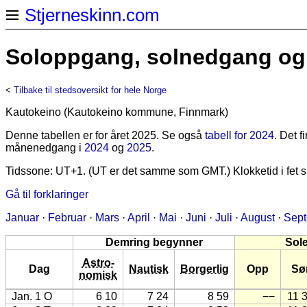
Stjerneskinn.com
Soloppgang, solnedgang og 
<
Tilbake til stedsoversikt for hele Norge
Kautokeino (Kautokeino kommune, Finnmark)
Denne tabellen er for året 2025. Se også
tabell for 2024
. Det 
månenedgang i
2024
og
2025
.
Tidssone: UT+1. (UT er det samme som GMT.) Klokketid i fet sk
Gå til forklaringer
Januar
·
Februar
·
Mars
·
April
·
Mai
·
Juni
·
Juli
·
August
·
Sep
Demring begynner
Sol
Astro-
Dag
Nautisk
Borgerlig
Opp
Sø
nomisk
Jan. 1 O
6 10
7 24
8 59
−−
11 