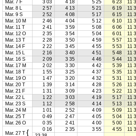
Mar. 7 F
3 03
4 18
5 25
6 23
11 
Mar. 8 L
2 57
4 13
5 21
6 19
11 
Mar. 9 S
2 52
4 08
5 17
6 15
11 
Mar. 10 M
2 46
4 04
5 12
6 10
11 
Mar. 11 T
2 41
3 59
5 08
6 06
11 
Mar. 12 O
2 35
3 54
5 04
6 01
11 
Mar. 13 T
2 28
3 50
4 59
5 57
11 
Mar. 14 F
2 22
3 45
4 55
5 53
11 
Mar. 15 L
2 16
3 40
4 51
5 48
11 
Mar. 16 S
2 09
3 35
4 46
5 44
11 
Mar. 17 M
2 02
3 30
4 42
5 39
11 
Mar. 18 T
1 55
3 25
4 37
5 35
11 
Mar. 19 O
1 47
3 20
4 32
5 31
11 
Mar. 20 T
1 39
3 14
4 28
5 26
11 
Mar. 21 F
1 31
3 09
4 23
5 22
11 
Mar. 22 L
1 22
3 03
4 19
5 17
11 
Mar. 23 S
1 12
2 58
4 14
5 13
11 
Mar. 24 M
1 01
2 52
4 09
5 09
11 
Mar. 25 T
0 49
2 47
4 05
5 04
11 
Mar. 26 O
0 35
2 41
4 00
5 00
11 
0 16
2 35
3 55
4 55
11 
{
Mar. 27 T
23 38