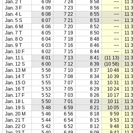
Jan. 2 T
6 09
7 24
8 58
−−
11 
Jan. 3 F
6 09
7 23
8 56
−−
11 
Jan. 4 L
6 08
7 22
8 55
−−
11 
Jan. 5 S
6 07
7 21
8 53
−−
11 
Jan. 6 M
6 06
7 20
8 52
−−
11 
Jan. 7 T
6 05
7 19
8 50
−−
11 
Jan. 8 O
6 04
7 18
8 48
−−
11 
Jan. 9 T
6 03
7 16
8 46
−−
11 
Jan. 10 F
6 02
7 15
8 44
−−
11 
Jan. 11 L
6 01
7 13
8 41
(11 13)
11 
Jan. 12 S
6 00
7 12
8 39
(10 58)
11 
Jan. 13 M
5 58
7 10
8 37
10 48
11 
Jan. 14 T
5 57
7 08
8 34
10 39
11 
Jan. 15 O
5 55
7 07
8 32
10 31
11 
Jan. 16 T
5 53
7 05
8 29
10 24
11 
Jan. 17 F
5 52
7 03
8 26
10 17
11 
Jan. 18 L
5 50
7 01
8 23
10 11
11 
Jan. 19 S
5 48
6 59
8 21
10 05
11 
Jan. 20 M
5 46
6 56
8 18
9 59
11 
Jan. 21 T
5 44
6 54
8 15
9 53
11 
Jan. 22 O
5 42
6 52
8 12
9 48
11 
Jan. 23 T
5 40
6 49
8 09
9 42
11 