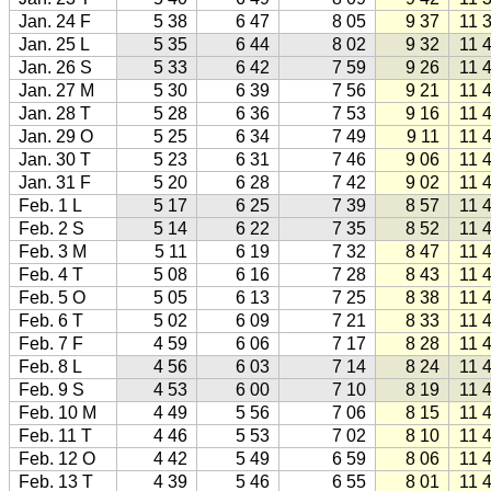
Jan. 24 F
5 38
6 47
8 05
9 37
11 
Jan. 25 L
5 35
6 44
8 02
9 32
11 
Jan. 26 S
5 33
6 42
7 59
9 26
11 
Jan. 27 M
5 30
6 39
7 56
9 21
11 
Jan. 28 T
5 28
6 36
7 53
9 16
11 
Jan. 29 O
5 25
6 34
7 49
9 11
11 
Jan. 30 T
5 23
6 31
7 46
9 06
11 
Jan. 31 F
5 20
6 28
7 42
9 02
11 
Feb. 1 L
5 17
6 25
7 39
8 57
11 
Feb. 2 S
5 14
6 22
7 35
8 52
11 
Feb. 3 M
5 11
6 19
7 32
8 47
11 
Feb. 4 T
5 08
6 16
7 28
8 43
11 
Feb. 5 O
5 05
6 13
7 25
8 38
11 
Feb. 6 T
5 02
6 09
7 21
8 33
11 
Feb. 7 F
4 59
6 06
7 17
8 28
11 
Feb. 8 L
4 56
6 03
7 14
8 24
11 
Feb. 9 S
4 53
6 00
7 10
8 19
11 
Feb. 10 M
4 49
5 56
7 06
8 15
11 
Feb. 11 T
4 46
5 53
7 02
8 10
11 
Feb. 12 O
4 42
5 49
6 59
8 06
11 
Feb. 13 T
4 39
5 46
6 55
8 01
11 