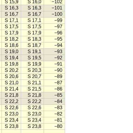
S 15,9
S 16,0
−102
S 16,3
S 16,3
−101
S 16,7
S 16,7
−100
S 17,1
S 17,1
−99
S 17,5
S 17,5
−97
S 17,9
S 17,9
−96
S 18,2
S 18,3
−95
S 18,6
S 18,7
−94
S 19,0
S 19,1
−93
S 19,4
S 19,5
−92
S 19,8
S 19,9
−91
S 20,2
S 20,3
−90
S 20,6
S 20,7
−89
S 21,0
S 21,1
−87
S 21,4
S 21,5
−86
S 21,8
S 21,8
−85
S 22,2
S 22,2
−84
S 22,6
S 22,6
−83
S 23,0
S 23,0
−82
S 23,4
S 23,4
−81
S 23,8
S 23,8
−80