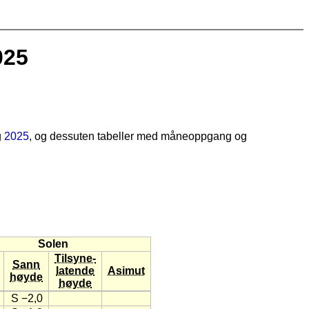
025
g
2025
, og dessuten tabeller med måneoppgang og
Solen
Tilsyne-
Sann
latende
Asimut
høyde
høyde
S −2,0