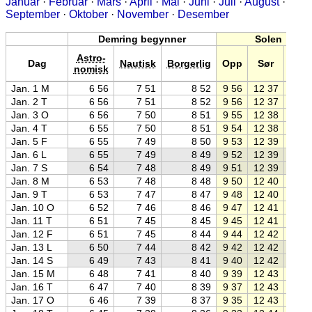
Januar
·
Februar
·
Mars
·
April
·
Mai
·
Juni
·
Juli
·
August
·
September
·
Oktober
·
November
·
Desember
Demring begynner
Solen
Astro-
Dag
Nautisk
Borgerlig
Opp
Sør
Ned
nomisk
Jan. 1 M
6 56
7 51
8 52
9 56
12 37
15 1
Jan. 2 T
6 56
7 51
8 52
9 56
12 37
15 1
Jan. 3 O
6 56
7 50
8 51
9 55
12 38
15 2
Jan. 4 T
6 55
7 50
8 51
9 54
12 38
15 2
Jan. 5 F
6 55
7 49
8 50
9 53
12 39
15 2
Jan. 6 L
6 55
7 49
8 49
9 52
12 39
15 2
Jan. 7 S
6 54
7 48
8 49
9 51
12 39
15 2
Jan. 8 M
6 53
7 48
8 48
9 50
12 40
15 3
Jan. 9 T
6 53
7 47
8 47
9 48
12 40
15 3
Jan. 10 O
6 52
7 46
8 46
9 47
12 41
15 3
Jan. 11 T
6 51
7 45
8 45
9 45
12 41
15 3
Jan. 12 F
6 51
7 45
8 44
9 44
12 42
15 4
Jan. 13 L
6 50
7 44
8 42
9 42
12 42
15 4
Jan. 14 S
6 49
7 43
8 41
9 40
12 42
15 4
Jan. 15 M
6 48
7 41
8 40
9 39
12 43
15 4
Jan. 16 T
6 47
7 40
8 39
9 37
12 43
15 5
Jan. 17 O
6 46
7 39
8 37
9 35
12 43
15 5