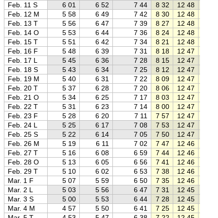
Feb. 11 S
6 01
6 52
7 44
8 32
12 48
17 0
Feb. 12 M
5 58
6 49
7 42
8 30
12 48
17 0
Feb. 13 T
5 56
6 47
7 39
8 27
12 48
17 1
Feb. 14 O
5 53
6 44
7 36
8 24
12 48
17 1
Feb. 15 T
5 51
6 42
7 34
8 21
12 48
17 1
Feb. 16 F
5 48
6 39
7 31
8 18
12 47
17 1
Feb. 17 L
5 45
6 36
7 28
8 15
12 47
17 2
Feb. 18 S
5 43
6 34
7 25
8 12
12 47
17 2
Feb. 19 M
5 40
6 31
7 22
8 09
12 47
17 2
Feb. 20 T
5 37
6 28
7 20
8 06
12 47
17 3
Feb. 21 O
5 34
6 25
7 17
8 03
12 47
17 3
Feb. 22 T
5 31
6 23
7 14
8 00
12 47
17 3
Feb. 23 F
5 28
6 20
7 11
7 57
12 47
17 3
Feb. 24 L
5 25
6 17
7 08
7 53
12 47
17 4
Feb. 25 S
5 22
6 14
7 05
7 50
12 47
17 4
Feb. 26 M
5 19
6 11
7 02
7 47
12 46
17 4
Feb. 27 T
5 16
6 08
6 59
7 44
12 46
17 5
Feb. 28 O
5 13
6 05
6 56
7 41
12 46
17 5
Feb. 29 T
5 10
6 02
6 53
7 38
12 46
17 5
Mar. 1 F
5 07
5 59
6 50
7 35
12 46
17 5
Mar. 2 L
5 03
5 56
6 47
7 31
12 45
18 0
Mar. 3 S
5 00
5 53
6 44
7 28
12 45
18 0
Mar. 4 M
4 57
5 50
6 41
7 25
12 45
18 0
Mar. 5 T
4 53
5 47
6 38
7 22
12 45
18 0