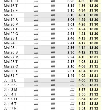
Mai 15 O
////
////
3 23
4 39
13 30
22 2
Mai 16 T
////
////
3 19
4 36
13 30
22 2
Mai 17 F
////
////
3 15
4 34
13 30
22 2
Mai 18 L
////
////
3 10
4 31
13 30
22 3
Mai 19 S
////
////
3 06
4 29
13 30
22 3
Mai 20 M
////
////
3 01
4 26
13 30
22 3
Mai 21 T
////
////
2 56
4 24
13 30
22 3
Mai 22 O
////
////
2 51
4 21
13 30
22 4
Mai 23 T
////
////
2 46
4 19
13 30
22 4
Mai 24 F
////
////
2 41
4 17
13 30
22 4
Mai 25 L
////
////
2 36
4 14
13 30
22 4
Mai 26 S
////
////
2 30
4 12
13 31
22 5
Mai 27 M
////
////
2 24
4 10
13 31
22 5
Mai 28 T
////
////
2 17
4 08
13 31
22 5
Mai 29 O
////
////
2 10
4 06
13 31
22 5
Mai 30 T
////
////
2 01
4 04
13 31
23 0
Mai 31 F
////
////
1 49
4 02
13 31
23 0
Juni 1 L
////
////
////
4 00
13 31
23 0
Juni 2 S
////
////
////
3 58
13 31
23 0
Juni 3 M
////
////
////
3 57
13 32
23 0
Juni 4 T
////
////
////
3 55
13 32
23 1
Juni 5 O
////
////
////
3 54
13 32
23 1
Juni 6 T
////
////
////
3 52
13 32
23 1
Juni 7 F
////
////
////
3 51
13 32
23 1