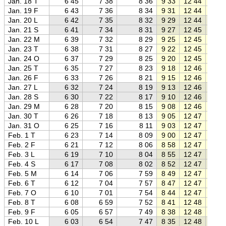
Jan. 18 T
6 45
7 38
8 36
9 33
12 44
15 5
Jan. 19 F
6 43
7 36
8 34
9 31
12 44
15 5
Jan. 20 L
6 42
7 35
8 32
9 29
12 44
16 0
Jan. 21 S
6 41
7 34
8 31
9 27
12 45
16 0
Jan. 22 M
6 39
7 32
8 29
9 25
12 45
16 0
Jan. 23 T
6 38
7 31
8 27
9 22
12 45
16 0
Jan. 24 O
6 37
7 29
8 25
9 20
12 45
16 1
Jan. 25 T
6 35
7 27
8 23
9 18
12 46
16 1
Jan. 26 F
6 33
7 26
8 21
9 15
12 46
16 1
Jan. 27 L
6 32
7 24
8 19
9 13
12 46
16 2
Jan. 28 S
6 30
7 22
8 17
9 10
12 46
16 2
Jan. 29 M
6 28
7 20
8 15
9 08
12 46
16 2
Jan. 30 T
6 26
7 18
8 13
9 05
12 47
16 2
Jan. 31 O
6 25
7 16
8 11
9 03
12 47
16 3
Feb. 1 T
6 23
7 14
8 09
9 00
12 47
16 3
Feb. 2 F
6 21
7 12
8 06
8 58
12 47
16 3
Feb. 3 L
6 19
7 10
8 04
8 55
12 47
16 4
Feb. 4 S
6 17
7 08
8 02
8 52
12 47
16 4
Feb. 5 M
6 14
7 06
7 59
8 49
12 47
16 4
Feb. 6 T
6 12
7 04
7 57
8 47
12 47
16 4
Feb. 7 O
6 10
7 01
7 54
8 44
12 47
16 5
Feb. 8 T
6 08
6 59
7 52
8 41
12 48
16 5
Feb. 9 F
6 05
6 57
7 49
8 38
12 48
16 5
Feb. 10 L
6 03
6 54
7 47
8 35
12 48
17 0