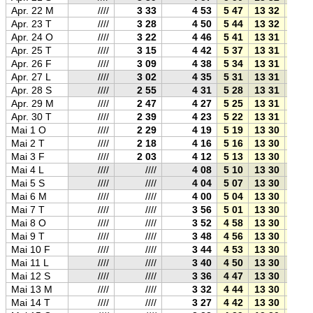
Apr. 22 M
////
3 33
4 53
5 47
13 32
21 1
Apr. 23 T
////
3 28
4 50
5 44
13 32
21 2
Apr. 24 O
////
3 22
4 46
5 41
13 31
21 2
Apr. 25 T
////
3 15
4 42
5 37
13 31
21 2
Apr. 26 F
////
3 09
4 38
5 34
13 31
21 3
Apr. 27 L
////
3 02
4 35
5 31
13 31
21 3
Apr. 28 S
////
2 55
4 31
5 28
13 31
21 3
Apr. 29 M
////
2 47
4 27
5 25
13 31
21 3
Apr. 30 T
////
2 39
4 23
5 22
13 31
21 4
Mai 1 O
////
2 29
4 19
5 19
13 30
21 4
Mai 2 T
////
2 18
4 16
5 16
13 30
21 4
Mai 3 F
////
2 03
4 12
5 13
13 30
21 4
Mai 4 L
////
////
4 08
5 10
13 30
21 5
Mai 5 S
////
////
4 04
5 07
13 30
21 5
Mai 6 M
////
////
4 00
5 04
13 30
21 5
Mai 7 T
////
////
3 56
5 01
13 30
22 0
Mai 8 O
////
////
3 52
4 58
13 30
22 0
Mai 9 T
////
////
3 48
4 56
13 30
22 0
Mai 10 F
////
////
3 44
4 53
13 30
22 0
Mai 11 L
////
////
3 40
4 50
13 30
22 1
Mai 12 S
////
////
3 36
4 47
13 30
22 1
Mai 13 M
////
////
3 32
4 44
13 30
22 1
Mai 14 T
////
////
3 27
4 42
13 30
22 2