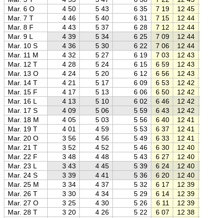
Mar. 6 O
4 50
5 43
6 35
7 19
12 45
18 1
Mar. 7 T
4 46
5 40
6 31
7 15
12 44
18 1
Mar. 8 F
4 43
5 37
6 28
7 12
12 44
18 1
Mar. 9 L
4 39
5 34
6 25
7 09
12 44
18 2
Mar. 10 S
4 36
5 30
6 22
7 06
12 44
18 2
Mar. 11 M
4 32
5 27
6 19
7 03
12 43
18 2
Mar. 12 T
4 28
5 24
6 15
6 59
12 43
18 2
Mar. 13 O
4 24
5 20
6 12
6 56
12 43
18 3
Mar. 14 T
4 21
5 17
6 09
6 53
12 42
18 3
Mar. 15 F
4 17
5 13
6 06
6 50
12 42
18 3
Mar. 16 L
4 13
5 10
6 02
6 46
12 42
18 3
Mar. 17 S
4 09
5 06
5 59
6 43
12 42
18 4
Mar. 18 M
4 05
5 03
5 56
6 40
12 41
18 4
Mar. 19 T
4 01
4 59
5 53
6 37
12 41
18 4
Mar. 20 O
3 56
4 56
5 49
6 33
12 41
18 5
Mar. 21 T
3 52
4 52
5 46
6 30
12 40
18 5
Mar. 22 F
3 48
4 48
5 43
6 27
12 40
18 5
Mar. 23 L
3 43
4 45
5 39
6 24
12 40
18 5
Mar. 24 S
3 39
4 41
5 36
6 20
12 40
19 0
Mar. 25 M
3 34
4 37
5 32
6 17
12 39
19 0
Mar. 26 T
3 30
4 34
5 29
6 14
12 39
19 0
Mar. 27 O
3 25
4 30
5 26
6 11
12 39
19 0
Mar. 28 T
3 20
4 26
5 22
6 07
12 38
19 1