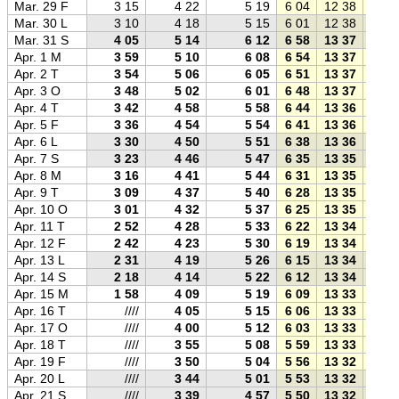
Mar. 29 F
3 15
4 22
5 19
6 04
12 38
19 1
Mar. 30 L
3 10
4 18
5 15
6 01
12 38
19 1
Mar. 31 S
4 05
5 14
6 12
6 58
13 37
20 1
Apr. 1 M
3 59
5 10
6 08
6 54
13 37
20 2
Apr. 2 T
3 54
5 06
6 05
6 51
13 37
20 2
Apr. 3 O
3 48
5 02
6 01
6 48
13 37
20 2
Apr. 4 T
3 42
4 58
5 58
6 44
13 36
20 3
Apr. 5 F
3 36
4 54
5 54
6 41
13 36
20 3
Apr. 6 L
3 30
4 50
5 51
6 38
13 36
20 3
Apr. 7 S
3 23
4 46
5 47
6 35
13 35
20 3
Apr. 8 M
3 16
4 41
5 44
6 31
13 35
20 4
Apr. 9 T
3 09
4 37
5 40
6 28
13 35
20 4
Apr. 10 O
3 01
4 32
5 37
6 25
13 35
20 4
Apr. 11 T
2 52
4 28
5 33
6 22
13 34
20 4
Apr. 12 F
2 42
4 23
5 30
6 19
13 34
20 5
Apr. 13 L
2 31
4 19
5 26
6 15
13 34
20 5
Apr. 14 S
2 18
4 14
5 22
6 12
13 34
20 5
Apr. 15 M
1 58
4 09
5 19
6 09
13 33
21 0
Apr. 16 T
////
4 05
5 15
6 06
13 33
21 0
Apr. 17 O
////
4 00
5 12
6 03
13 33
21 0
Apr. 18 T
////
3 55
5 08
5 59
13 33
21 0
Apr. 19 F
////
3 50
5 04
5 56
13 32
21 1
Apr. 20 L
////
3 44
5 01
5 53
13 32
21 1
Apr. 21 S
////
3 39
4 57
5 50
13 32
21 1