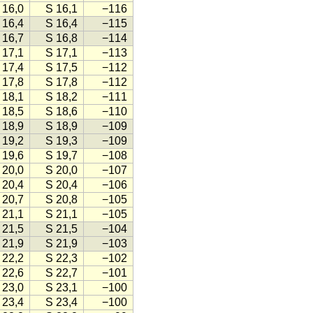
 16,0
S 16,1
−116
 16,4
S 16,4
−115
 16,7
S 16,8
−114
 17,1
S 17,1
−113
 17,4
S 17,5
−112
 17,8
S 17,8
−112
 18,1
S 18,2
−111
 18,5
S 18,6
−110
 18,9
S 18,9
−109
 19,2
S 19,3
−109
 19,6
S 19,7
−108
 20,0
S 20,0
−107
 20,4
S 20,4
−106
 20,7
S 20,8
−105
 21,1
S 21,1
−105
 21,5
S 21,5
−104
 21,9
S 21,9
−103
 22,2
S 22,3
−102
 22,6
S 22,7
−101
 23,0
S 23,1
−100
 23,4
S 23,4
−100