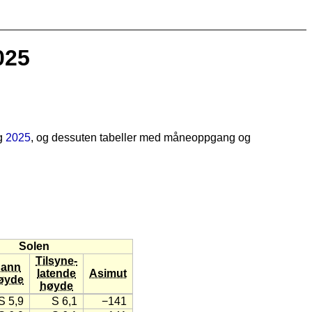
025
g
2025
, og dessuten tabeller med måneoppgang og
Solen
Tilsyne-
ann
latende
Asimut
øyde
høyde
S 5,9
S 6,1
−141