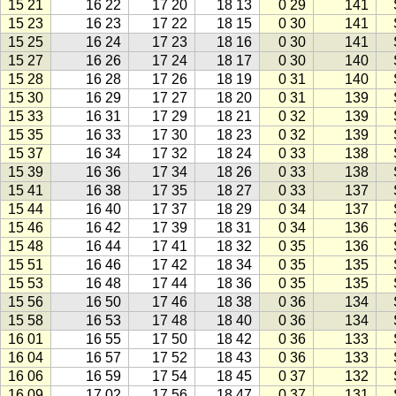
15 21
16 22
17 20
18 13
0 29
141
15 23
16 23
17 22
18 15
0 30
141
15 25
16 24
17 23
18 16
0 30
141
15 27
16 26
17 24
18 17
0 30
140
15 28
16 28
17 26
18 19
0 31
140
15 30
16 29
17 27
18 20
0 31
139
15 33
16 31
17 29
18 21
0 32
139
15 35
16 33
17 30
18 23
0 32
139
15 37
16 34
17 32
18 24
0 33
138
15 39
16 36
17 34
18 26
0 33
138
15 41
16 38
17 35
18 27
0 33
137
15 44
16 40
17 37
18 29
0 34
137
15 46
16 42
17 39
18 31
0 34
136
15 48
16 44
17 41
18 32
0 35
136
15 51
16 46
17 42
18 34
0 35
135
15 53
16 48
17 44
18 36
0 35
135
15 56
16 50
17 46
18 38
0 36
134
15 58
16 53
17 48
18 40
0 36
134
16 01
16 55
17 50
18 42
0 36
133
16 04
16 57
17 52
18 43
0 36
133
16 06
16 59
17 54
18 45
0 37
132
16 09
17 02
17 56
18 47
0 37
131