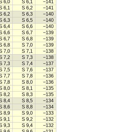
S 6,0
S 6,1
−141
S 6,1
S 6,2
−141
S 6,2
S 6,3
−140
S 6,3
S 6,5
−140
S 6,4
S 6,6
−140
S 6,6
S 6,7
−139
S 6,7
S 6,8
−139
S 6,8
S 7,0
−139
S 7,0
S 7,1
−138
S 7,2
S 7,3
−138
S 7,3
S 7,4
−137
S 7,5
S 7,6
−137
S 7,7
S 7,8
−136
S 7,8
S 8,0
−136
S 8,0
S 8,1
−135
S 8,2
S 8,3
−135
S 8,4
S 8,5
−134
S 8,6
S 8,8
−134
S 8,9
S 9,0
−133
S 9,1
S 9,2
−132
S 9,3
S 9,4
−132
S 9,6
S 9,6
−131