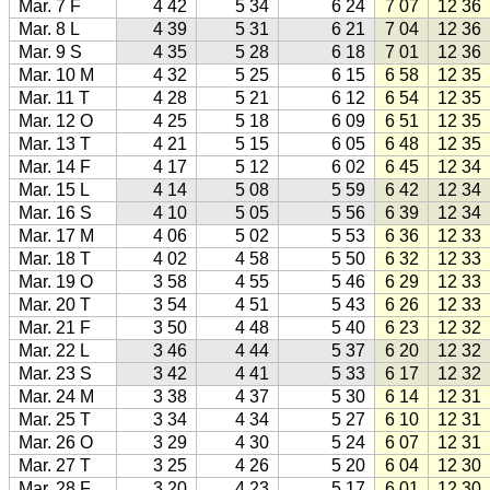
Mar. 7 F
4 42
5 34
6 24
7 07
12 36
Mar. 8 L
4 39
5 31
6 21
7 04
12 36
Mar. 9 S
4 35
5 28
6 18
7 01
12 36
Mar. 10 M
4 32
5 25
6 15
6 58
12 35
Mar. 11 T
4 28
5 21
6 12
6 54
12 35
Mar. 12 O
4 25
5 18
6 09
6 51
12 35
Mar. 13 T
4 21
5 15
6 05
6 48
12 35
Mar. 14 F
4 17
5 12
6 02
6 45
12 34
Mar. 15 L
4 14
5 08
5 59
6 42
12 34
Mar. 16 S
4 10
5 05
5 56
6 39
12 34
Mar. 17 M
4 06
5 02
5 53
6 36
12 33
Mar. 18 T
4 02
4 58
5 50
6 32
12 33
Mar. 19 O
3 58
4 55
5 46
6 29
12 33
Mar. 20 T
3 54
4 51
5 43
6 26
12 33
Mar. 21 F
3 50
4 48
5 40
6 23
12 32
Mar. 22 L
3 46
4 44
5 37
6 20
12 32
Mar. 23 S
3 42
4 41
5 33
6 17
12 32
Mar. 24 M
3 38
4 37
5 30
6 14
12 31
Mar. 25 T
3 34
4 34
5 27
6 10
12 31
Mar. 26 O
3 29
4 30
5 24
6 07
12 31
Mar. 27 T
3 25
4 26
5 20
6 04
12 30
Mar. 28 F
3 20
4 23
5 17
6 01
12 30