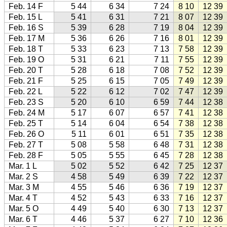
Feb. 14 F
5 44
6 34
7 24
8 10
12 39
Feb. 15 L
5 41
6 31
7 21
8 07
12 39
Feb. 16 S
5 39
6 28
7 19
8 04
12 39
Feb. 17 M
5 36
6 26
7 16
8 01
12 39
Feb. 18 T
5 33
6 23
7 13
7 58
12 39
Feb. 19 O
5 31
6 21
7 11
7 55
12 39
Feb. 20 T
5 28
6 18
7 08
7 52
12 39
Feb. 21 F
5 25
6 15
7 05
7 49
12 39
Feb. 22 L
5 22
6 12
7 02
7 47
12 39
Feb. 23 S
5 20
6 10
6 59
7 44
12 38
Feb. 24 M
5 17
6 07
6 57
7 41
12 38
Feb. 25 T
5 14
6 04
6 54
7 38
12 38
Feb. 26 O
5 11
6 01
6 51
7 35
12 38
Feb. 27 T
5 08
5 58
6 48
7 31
12 38
Feb. 28 F
5 05
5 55
6 45
7 28
12 38
Mar. 1 L
5 02
5 52
6 42
7 25
12 37
Mar. 2 S
4 58
5 49
6 39
7 22
12 37
Mar. 3 M
4 55
5 46
6 36
7 19
12 37
Mar. 4 T
4 52
5 43
6 33
7 16
12 37
Mar. 5 O
4 49
5 40
6 30
7 13
12 37
Mar. 6 T
4 46
5 37
6 27
7 10
12 36