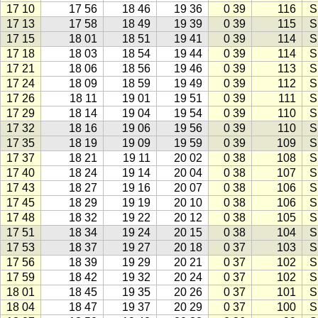
17 10
17 56
18 46
19 36
0 39
116
S
17 13
17 58
18 49
19 39
0 39
115
S
17 15
18 01
18 51
19 41
0 39
114
S
17 18
18 03
18 54
19 44
0 39
114
S
17 21
18 06
18 56
19 46
0 39
113
S
17 24
18 09
18 59
19 49
0 39
112
S
17 26
18 11
19 01
19 51
0 39
111
S
17 29
18 14
19 04
19 54
0 39
110
S
17 32
18 16
19 06
19 56
0 39
110
S
17 35
18 19
19 09
19 59
0 39
109
S
17 37
18 21
19 11
20 02
0 38
108
S
17 40
18 24
19 14
20 04
0 38
107
S
17 43
18 27
19 16
20 07
0 38
106
S
17 45
18 29
19 19
20 10
0 38
106
S
17 48
18 32
19 22
20 12
0 38
105
S
17 51
18 34
19 24
20 15
0 38
104
S
17 53
18 37
19 27
20 18
0 37
103
S
17 56
18 39
19 29
20 21
0 37
102
S
17 59
18 42
19 32
20 24
0 37
102
S
18 01
18 45
19 35
20 26
0 37
101
S
18 04
18 47
19 37
20 29
0 37
100
S