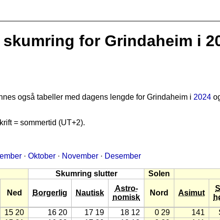
skumring for Grindaheim i 2
finnes også tabeller med dagens lengde for Grindaheim i
2024
o
rift = sommertid (UT+2).
tember
·
Oktober
·
November
·
Desember
Skumring slutter
Solen
Astro-
S
Ned
Borgerlig
Nautisk
Nord
Asimut
nomisk
h
15 20
16 20
17 19
18 12
0 29
141