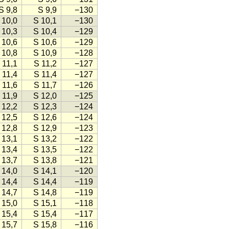
S 9,8
S 9,9
−130
 10,0
S 10,1
−130
 10,3
S 10,4
−129
 10,6
S 10,6
−129
 10,8
S 10,9
−128
 11,1
S 11,2
−127
 11,4
S 11,4
−127
 11,6
S 11,7
−126
 11,9
S 12,0
−125
 12,2
S 12,3
−124
 12,5
S 12,6
−124
 12,8
S 12,9
−123
 13,1
S 13,2
−122
 13,4
S 13,5
−122
 13,7
S 13,8
−121
 14,0
S 14,1
−120
 14,4
S 14,4
−119
 14,7
S 14,8
−119
 15,0
S 15,1
−118
 15,4
S 15,4
−117
 15,7
S 15,8
−116