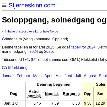
Stjerneskinn.com
Soloppgang, solnedgang og 
<
Tilbake til stedsoversikt for hele Norge
Grindaheim (Vang kommune, Oppland)
Denne tabellen er for året 2025. Se også
tabell for 2024
. Det 
månenedgang i
2024
og
2025
.
Tidssone: UT+1. (UT er det samme som GMT.) Klokketid i fet sk
Gå til forklaringer
Januar
·
Februar
·
Mars
·
April
·
Mai
·
Juni
·
Juli
·
August
·
Sep
Demring begynner
Solen
Astro-
Dag
Nautisk
Borgerlig
Opp
Sør
nomisk
Jan. 1 O
6 46
7 39
8 38
9 38
12 29