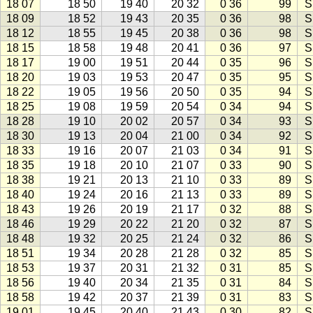
18 07
18 50
19 40
20 32
0 36
99
S
18 09
18 52
19 43
20 35
0 36
98
S
18 12
18 55
19 45
20 38
0 36
98
S
18 15
18 58
19 48
20 41
0 36
97
S
18 17
19 00
19 51
20 44
0 35
96
S
18 20
19 03
19 53
20 47
0 35
95
S
18 22
19 05
19 56
20 50
0 35
94
S
18 25
19 08
19 59
20 54
0 34
94
S
18 28
19 10
20 02
20 57
0 34
93
S
18 30
19 13
20 04
21 00
0 34
92
S
18 33
19 16
20 07
21 03
0 34
91
S
18 35
19 18
20 10
21 07
0 33
90
S
18 38
19 21
20 13
21 10
0 33
89
S
18 40
19 24
20 16
21 13
0 33
89
S
18 43
19 26
20 19
21 17
0 32
88
S
18 46
19 29
20 22
21 20
0 32
87
S
18 48
19 32
20 25
21 24
0 32
86
S
18 51
19 34
20 28
21 28
0 32
85
S
18 53
19 37
20 31
21 32
0 31
85
S
18 56
19 40
20 34
21 35
0 31
84
S
18 58
19 42
20 37
21 39
0 31
83
S
19 01
19 45
20 40
21 43
0 30
82
S