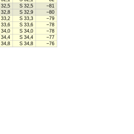
 32,5
S 32,5
−81
 32,8
S 32,9
−80
 33,2
S 33,3
−79
 33,6
S 33,6
−78
 34,0
S 34,0
−78
 34,4
S 34,4
−77
 34,8
S 34,8
−76
 35,1
S 35,2
−75
 35,5
S 35,5
−74
 35,9
S 35,9
−74
 36,3
S 36,3
−73
 36,6
S 36,7
−72
 37,0
S 37,0
−71
 37,4
S 37,4
−70
 37,7
S 37,8
−70
 38,1
S 38,1
−69
 38,5
S 38,5
−68
 38,8
S 38,8
−67
 39,2
S 39,2
−66
 39,5
S 39,6
−66
 39,9
S 39,9
−65