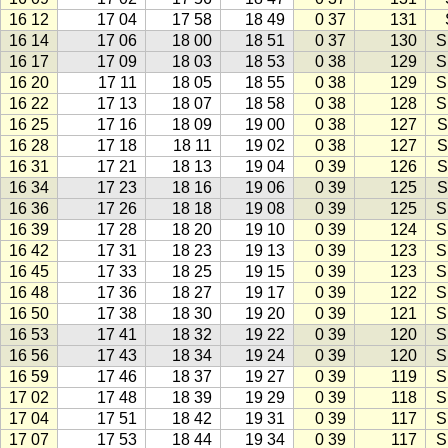
16 12
17 04
17 58
18 49
0 37
131
16 14
17 06
18 00
18 51
0 37
130
S
16 17
17 09
18 03
18 53
0 38
129
S
16 20
17 11
18 05
18 55
0 38
129
S
16 22
17 13
18 07
18 58
0 38
128
S
16 25
17 16
18 09
19 00
0 38
127
S
16 28
17 18
18 11
19 02
0 38
127
S
16 31
17 21
18 13
19 04
0 39
126
S
16 34
17 23
18 16
19 06
0 39
125
S
16 36
17 26
18 18
19 08
0 39
125
S
16 39
17 28
18 20
19 10
0 39
124
S
16 42
17 31
18 23
19 13
0 39
123
S
16 45
17 33
18 25
19 15
0 39
123
S
16 48
17 36
18 27
19 17
0 39
122
S
16 50
17 38
18 30
19 20
0 39
121
S
16 53
17 41
18 32
19 22
0 39
120
S
16 56
17 43
18 34
19 24
0 39
120
S
16 59
17 46
18 37
19 27
0 39
119
S
17 02
17 48
18 39
19 29
0 39
118
S
17 04
17 51
18 42
19 31
0 39
117
S
17 07
17 53
18 44
19 34
0 39
117
S