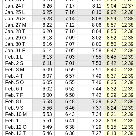
Jan. 24 F
6 26
7 17
8 11
9 04
12 37
Jan. 25 L
6 25
7 16
8 10
9 02
12 38
Jan. 26 S
6 23
7 14
8 08
8 59
12 38
Jan. 27 M
6 22
7 12
8 06
8 57
12 38
Jan. 28 T
6 20
7 10
8 04
8 55
12 38
Jan. 29 O
6 18
7 09
8 02
8 52
12 38
Jan. 30 T
6 16
7 07
8 00
8 50
12 39
Jan. 31 F
6 14
7 05
7 58
8 47
12 39
Feb. 1 L
6 13
7 03
7 55
8 45
12 39
Feb. 2 S
6 11
7 01
7 53
8 42
12 39
Feb. 3 M
6 09
6 59
7 51
8 40
12 39
Feb. 4 T
6 07
6 57
7 49
8 37
12 39
Feb. 5 O
6 05
6 55
7 46
8 35
12 39
Feb. 6 T
6 02
6 52
7 44
8 32
12 39
Feb. 7 F
6 00
6 50
7 42
8 29
12 39
Feb. 8 L
5 58
6 48
7 39
8 27
12 39
Feb. 9 S
5 56
6 46
7 37
8 24
12 39
Feb. 10 M
5 53
6 43
7 34
8 21
12 39
Feb. 11 T
5 51
6 41
7 32
8 18
12 39
Feb. 12 O
5 49
6 38
7 29
8 15
12 39
Feb. 13 T
5 46
6 36
7 27
8 13
12 39