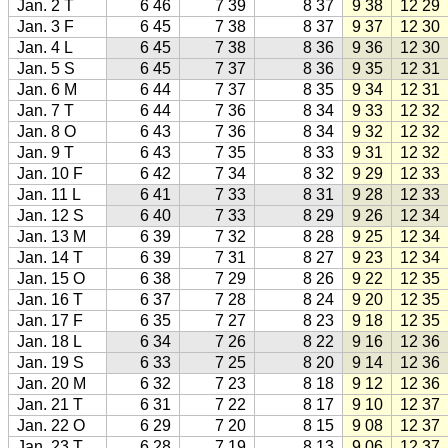
Jan. 2 T
6 46
7 39
8 37
9 38
12 29
Jan. 3 F
6 45
7 38
8 37
9 37
12 30
Jan. 4 L
6 45
7 38
8 36
9 36
12 30
Jan. 5 S
6 45
7 37
8 36
9 35
12 31
Jan. 6 M
6 44
7 37
8 35
9 34
12 31
Jan. 7 T
6 44
7 36
8 34
9 33
12 32
Jan. 8 O
6 43
7 36
8 34
9 32
12 32
Jan. 9 T
6 43
7 35
8 33
9 31
12 32
Jan. 10 F
6 42
7 34
8 32
9 29
12 33
Jan. 11 L
6 41
7 33
8 31
9 28
12 33
Jan. 12 S
6 40
7 33
8 29
9 26
12 34
Jan. 13 M
6 39
7 32
8 28
9 25
12 34
Jan. 14 T
6 39
7 31
8 27
9 23
12 34
Jan. 15 O
6 38
7 29
8 26
9 22
12 35
Jan. 16 T
6 37
7 28
8 24
9 20
12 35
Jan. 17 F
6 35
7 27
8 23
9 18
12 35
Jan. 18 L
6 34
7 26
8 22
9 16
12 36
Jan. 19 S
6 33
7 25
8 20
9 14
12 36
Jan. 20 M
6 32
7 23
8 18
9 12
12 36
Jan. 21 T
6 31
7 22
8 17
9 10
12 37
Jan. 22 O
6 29
7 20
8 15
9 08
12 37
Jan. 23 T
6 28
7 19
8 13
9 06
12 37