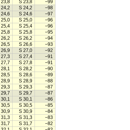
 23,8
S 23,8
−99
 24,2
S 24,2
−98
 24,6
S 24,6
−97
 25,0
S 25,0
−96
 25,4
S 25,4
−96
 25,8
S 25,8
−95
 26,2
S 26,2
−94
 26,5
S 26,6
−93
 26,9
S 27,0
−92
 27,3
S 27,4
−91
 27,7
S 27,8
−91
 28,1
S 28,2
−90
 28,5
S 28,6
−89
 28,9
S 28,9
−88
 29,3
S 29,3
−87
 29,7
S 29,7
−87
 30,1
S 30,1
−86
 30,5
S 30,5
−85
 30,9
S 30,9
−84
 31,3
S 31,3
−83
 31,7
S 31,7
−82
 32,1
S 32,1
−82