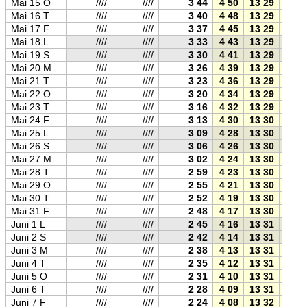
Mai 15 O
////
////
3 44
4 50
13 29
22 1
Mai 16 T
////
////
3 40
4 48
13 29
22 1
Mai 17 F
////
////
3 37
4 45
13 29
22 1
Mai 18 L
////
////
3 33
4 43
13 29
22 1
Mai 19 S
////
////
3 30
4 41
13 29
22 1
Mai 20 M
////
////
3 26
4 39
13 29
22 2
Mai 21 T
////
////
3 23
4 36
13 29
22 2
Mai 22 O
////
////
3 20
4 34
13 29
22 2
Mai 23 T
////
////
3 16
4 32
13 29
22 2
Mai 24 F
////
////
3 13
4 30
13 30
22 3
Mai 25 L
////
////
3 09
4 28
13 30
22 3
Mai 26 S
////
////
3 06
4 26
13 30
22 3
Mai 27 M
////
////
3 02
4 24
13 30
22 3
Mai 28 T
////
////
2 59
4 23
13 30
22 3
Mai 29 O
////
////
2 55
4 21
13 30
22 4
Mai 30 T
////
////
2 52
4 19
13 30
22 4
Mai 31 F
////
////
2 48
4 17
13 30
22 4
Juni 1 L
////
////
2 45
4 16
13 31
22 4
Juni 2 S
////
////
2 42
4 14
13 31
22 4
Juni 3 M
////
////
2 38
4 13
13 31
22 5
Juni 4 T
////
////
2 35
4 12
13 31
22 5
Juni 5 O
////
////
2 31
4 10
13 31
22 5
Juni 6 T
////
////
2 28
4 09
13 31
22 5
Juni 7 F
////
////
2 24
4 08
13 32
22 5