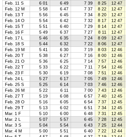
Feb. 11 S
6 01
6 49
7 39
8 25
12 47
17 0
Feb. 12 M
5 58
6 47
7 37
8 22
12 47
17 1
Feb. 13 T
5 56
6 45
7 34
8 20
12 47
17 1
Feb. 14 O
5 54
6 42
7 32
8 17
12 47
17 1
Feb. 15 T
5 51
6 40
7 29
8 14
12 47
17 2
Feb. 16 F
5 49
6 37
7 27
8 11
12 47
17 2
Feb. 17 L
5 46
6 35
7 24
8 09
12 47
17 2
Feb. 18 S
5 44
6 32
7 22
8 06
12 47
17 2
Feb. 19 M
5 41
6 30
7 19
8 03
12 46
17 3
Feb. 20 T
5 38
6 27
7 16
8 00
12 46
17 3
Feb. 21 O
5 36
6 25
7 14
7 57
12 46
17 3
Feb. 22 T
5 33
6 22
7 11
7 54
12 46
17 3
Feb. 23 F
5 30
6 19
7 08
7 51
12 46
17 4
Feb. 24 L
5 27
6 17
7 05
7 49
12 46
17 4
Feb. 25 S
5 25
6 14
7 03
7 46
12 46
17 4
Feb. 26 M
5 22
6 11
7 00
7 43
12 46
17 5
Feb. 27 T
5 19
6 08
6 57
7 40
12 45
17 5
Feb. 28 O
5 16
6 05
6 54
7 37
12 45
17 5
Feb. 29 T
5 13
6 02
6 51
7 34
12 45
17 5
Mar. 1 F
5 10
6 00
6 48
7 31
12 45
18 0
Mar. 2 L
5 07
5 57
6 45
7 28
12 45
18 0
Mar. 3 S
5 04
5 54
6 43
7 25
12 44
18 0
Mar. 4 M
5 00
5 51
6 40
7 22
12 44
18 0
Mar. 5 T
4 57
5 48
6 37
7 19
12 44
18 1