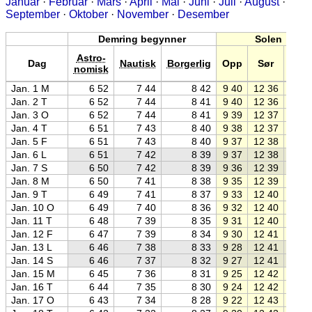
Januar
·
Februar
·
Mars
·
April
·
Mai
·
Juni
·
Juli
·
August
·
September
·
Oktober
·
November
·
Desember
Demring begynner
Solen
Astro-
Dag
Nautisk
Borgerlig
Opp
Sør
Ned
nomisk
Jan. 1 M
6 52
7 44
8 42
9 40
12 36
15 3
Jan. 2 T
6 52
7 44
8 41
9 40
12 36
15 3
Jan. 3 O
6 52
7 44
8 41
9 39
12 37
15 3
Jan. 4 T
6 51
7 43
8 40
9 38
12 37
15 3
Jan. 5 F
6 51
7 43
8 40
9 37
12 38
15 3
Jan. 6 L
6 51
7 42
8 39
9 37
12 38
15 4
Jan. 7 S
6 50
7 42
8 39
9 36
12 39
15 4
Jan. 8 M
6 50
7 41
8 38
9 35
12 39
15 4
Jan. 9 T
6 49
7 41
8 37
9 33
12 40
15 4
Jan. 10 O
6 49
7 40
8 36
9 32
12 40
15 4
Jan. 11 T
6 48
7 39
8 35
9 31
12 40
15 5
Jan. 12 F
6 47
7 39
8 34
9 30
12 41
15 5
Jan. 13 L
6 46
7 38
8 33
9 28
12 41
15 5
Jan. 14 S
6 46
7 37
8 32
9 27
12 41
15 5
Jan. 15 M
6 45
7 36
8 31
9 25
12 42
15 5
Jan. 16 T
6 44
7 35
8 30
9 24
12 42
16 0
Jan. 17 O
6 43
7 34
8 28
9 22
12 43
16 0