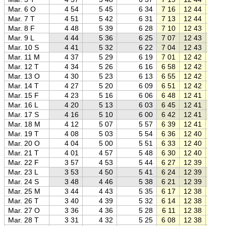
Mar. 6 O
4 54
5 45
6 34
7 16
12 44
18 1
Mar. 7 T
4 51
5 42
6 31
7 13
12 44
18 1
Mar. 8 F
4 48
5 39
6 28
7 10
12 43
18 1
Mar. 9 L
4 44
5 36
6 25
7 07
12 43
18 2
Mar. 10 S
4 41
5 32
6 22
7 04
12 43
18 2
Mar. 11 M
4 37
5 29
6 19
7 01
12 42
18 2
Mar. 12 T
4 34
5 26
6 16
6 58
12 42
18 2
Mar. 13 O
4 30
5 23
6 13
6 55
12 42
18 3
Mar. 14 T
4 27
5 20
6 09
6 51
12 42
18 3
Mar. 15 F
4 23
5 16
6 06
6 48
12 41
18 3
Mar. 16 L
4 20
5 13
6 03
6 45
12 41
18 3
Mar. 17 S
4 16
5 10
6 00
6 42
12 41
18 4
Mar. 18 M
4 12
5 07
5 57
6 39
12 41
18 4
Mar. 19 T
4 08
5 03
5 54
6 36
12 40
18 4
Mar. 20 O
4 04
5 00
5 51
6 33
12 40
18 4
Mar. 21 T
4 01
4 57
5 48
6 30
12 40
18 5
Mar. 22 F
3 57
4 53
5 44
6 27
12 39
18 5
Mar. 23 L
3 53
4 50
5 41
6 24
12 39
18 5
Mar. 24 S
3 48
4 46
5 38
6 21
12 39
18 5
Mar. 25 M
3 44
4 43
5 35
6 17
12 38
19 0
Mar. 26 T
3 40
4 39
5 32
6 14
12 38
19 0
Mar. 27 O
3 36
4 36
5 28
6 11
12 38
19 0
Mar. 28 T
3 31
4 32
5 25
6 08
12 38
19 0