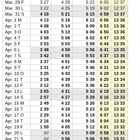
Mar. 29 F
3 27
4 29
5 22
6 05
12 37
19 1
Mar. 30 L
3 22
4 25
5 19
6 02
12 37
19 1
Mar. 31 S
4 18
5 21
6 15
6 59
13 37
20 1
Apr. 1 M
4 13
5 18
6 12
6 56
13 36
20 1
Apr. 2 T
4 08
5 14
6 09
6 53
13 36
20 2
Apr. 3 O
4 03
5 10
6 06
6 50
13 36
20 2
Apr. 4 T
3 58
5 06
6 02
6 47
13 35
20 2
Apr. 5 F
3 53
5 03
5 59
6 44
13 35
20 2
Apr. 6 L
3 48
4 59
5 56
6 41
13 35
20 3
Apr. 7 S
3 42
4 55
5 53
6 37
13 35
20 3
Apr. 8 M
3 37
4 51
5 49
6 34
13 34
20 3
Apr. 9 T
3 31
4 47
5 46
6 31
13 34
20 3
Apr. 10 O
3 25
4 43
5 43
6 28
13 34
20 4
Apr. 11 T
3 18
4 39
5 39
6 25
13 34
20 4
Apr. 12 F
3 12
4 35
5 36
6 22
13 33
20 4
Apr. 13 L
3 05
4 31
5 33
6 19
13 33
20 4
Apr. 14 S
2 57
4 27
5 29
6 16
13 33
20 5
Apr. 15 M
2 49
4 22
5 26
6 13
13 33
20 5
Apr. 16 T
2 39
4 18
5 23
6 10
13 32
20 5
Apr. 17 O
2 29
4 14
5 19
6 07
13 32
20 5
Apr. 18 T
2 16
4 09
5 16
6 04
13 32
21 0
Apr. 19 F
1 59
4 05
5 12
6 01
13 32
21 0
Apr. 20 L
////
4 01
5 09
5 58
13 31
21 0
Apr. 21 S
////
3 56
5 06
5 55
13 31
21 0