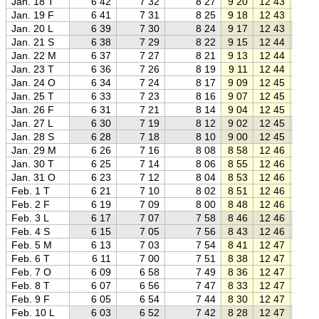
Jan. 18 T
6 42
7 32
8 27
9 20
12 43
16 0
Jan. 19 F
6 41
7 31
8 25
9 18
12 43
16 0
Jan. 20 L
6 39
7 30
8 24
9 17
12 43
16 1
Jan. 21 S
6 38
7 29
8 22
9 15
12 44
16 1
Jan. 22 M
6 37
7 27
8 21
9 13
12 44
16 1
Jan. 23 T
6 36
7 26
8 19
9 11
12 44
16 1
Jan. 24 O
6 34
7 24
8 17
9 09
12 45
16 2
Jan. 25 T
6 33
7 23
8 16
9 07
12 45
16 2
Jan. 26 F
6 31
7 21
8 14
9 04
12 45
16 2
Jan. 27 L
6 30
7 19
8 12
9 02
12 45
16 2
Jan. 28 S
6 28
7 18
8 10
9 00
12 45
16 3
Jan. 29 M
6 26
7 16
8 08
8 58
12 46
16 3
Jan. 30 T
6 25
7 14
8 06
8 55
12 46
16 3
Jan. 31 O
6 23
7 12
8 04
8 53
12 46
16 4
Feb. 1 T
6 21
7 10
8 02
8 51
12 46
16 4
Feb. 2 F
6 19
7 09
8 00
8 48
12 46
16 4
Feb. 3 L
6 17
7 07
7 58
8 46
12 46
16 4
Feb. 4 S
6 15
7 05
7 56
8 43
12 46
16 5
Feb. 5 M
6 13
7 03
7 54
8 41
12 47
16 5
Feb. 6 T
6 11
7 00
7 51
8 38
12 47
16 5
Feb. 7 O
6 09
6 58
7 49
8 36
12 47
16 5
Feb. 8 T
6 07
6 56
7 47
8 33
12 47
17 0
Feb. 9 F
6 05
6 54
7 44
8 30
12 47
17 0
Feb. 10 L
6 03
6 52
7 42
8 28
12 47
17 0