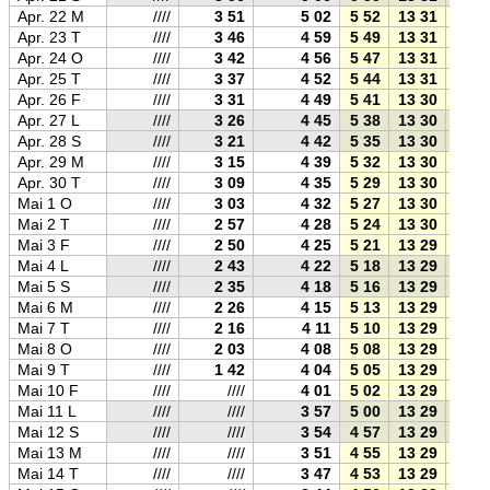
Apr. 22 M
////
3 51
5 02
5 52
13 31
21 1
Apr. 23 T
////
3 46
4 59
5 49
13 31
21 1
Apr. 24 O
////
3 42
4 56
5 47
13 31
21 1
Apr. 25 T
////
3 37
4 52
5 44
13 31
21 1
Apr. 26 F
////
3 31
4 49
5 41
13 30
21 2
Apr. 27 L
////
3 26
4 45
5 38
13 30
21 2
Apr. 28 S
////
3 21
4 42
5 35
13 30
21 2
Apr. 29 M
////
3 15
4 39
5 32
13 30
21 2
Apr. 30 T
////
3 09
4 35
5 29
13 30
21 3
Mai 1 O
////
3 03
4 32
5 27
13 30
21 3
Mai 2 T
////
2 57
4 28
5 24
13 30
21 3
Mai 3 F
////
2 50
4 25
5 21
13 29
21 4
Mai 4 L
////
2 43
4 22
5 18
13 29
21 4
Mai 5 S
////
2 35
4 18
5 16
13 29
21 4
Mai 6 M
////
2 26
4 15
5 13
13 29
21 4
Mai 7 T
////
2 16
4 11
5 10
13 29
21 5
Mai 8 O
////
2 03
4 08
5 08
13 29
21 5
Mai 9 T
////
1 42
4 04
5 05
13 29
21 5
Mai 10 F
////
////
4 01
5 02
13 29
21 5
Mai 11 L
////
////
3 57
5 00
13 29
22 0
Mai 12 S
////
////
3 54
4 57
13 29
22 0
Mai 13 M
////
////
3 51
4 55
13 29
22 0
Mai 14 T
////
////
3 47
4 53
13 29
22 0