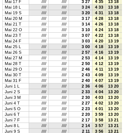
Mai 17 F
////
////
3 27
4 35
13 18
22 0
Mai 18 L
////
////
3 24
4 33
13 18
22 0
Mai 19 S
////
////
3 20
4 31
13 18
22 0
Mai 20 M
////
////
3 17
4 28
13 18
22 1
Mai 21 T
////
////
3 14
4 26
13 18
22 1
Mai 22 O
////
////
3 10
4 24
13 18
22 1
Mai 23 T
////
////
3 07
4 22
13 18
22 1
Mai 24 F
////
////
3 03
4 20
13 19
22 1
Mai 25 L
////
////
3 00
4 18
13 19
22 2
Mai 26 S
////
////
2 57
4 16
13 19
22 2
Mai 27 M
////
////
2 53
4 14
13 19
22 2
Mai 28 T
////
////
2 50
4 12
13 19
22 2
Mai 29 O
////
////
2 46
4 11
13 19
22 2
Mai 30 T
////
////
2 43
4 09
13 19
22 3
Mai 31 F
////
////
2 40
4 07
13 19
22 3
Juni 1 L
////
////
2 36
4 06
13 20
22 3
Juni 2 S
////
////
2 33
4 04
13 20
22 3
Juni 3 M
////
////
2 30
4 03
13 20
22 3
Juni 4 T
////
////
2 27
4 02
13 20
22 4
Juni 5 O
////
////
2 23
4 01
13 20
22 4
Juni 6 T
////
////
2 20
3 59
13 20
22 4
Juni 7 F
////
////
2 17
3 58
13 21
22 4
Juni 8 L
////
////
2 14
3 57
13 21
22 4
Juni 9 S
////
////
2 11
3 56
13 21
22 4