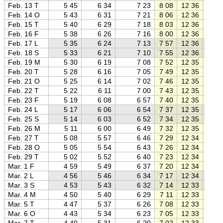
Feb. 13 T
5 45
6 34
7 23
8 08
12 36
17 0
Feb. 14 O
5 43
6 31
7 21
8 06
12 36
17 0
Feb. 15 T
5 40
6 29
7 18
8 03
12 36
17 1
Feb. 16 F
5 38
6 26
7 16
8 00
12 36
17 1
Feb. 17 L
5 35
6 24
7 13
7 57
12 36
17 1
Feb. 18 S
5 33
6 21
7 10
7 55
12 36
17 1
Feb. 19 M
5 30
6 19
7 08
7 52
12 35
17 2
Feb. 20 T
5 28
6 16
7 05
7 49
12 35
17 2
Feb. 21 O
5 25
6 14
7 02
7 46
12 35
17 2
Feb. 22 T
5 22
6 11
7 00
7 43
12 35
17 2
Feb. 23 F
5 19
6 08
6 57
7 40
12 35
17 3
Feb. 24 L
5 17
6 06
6 54
7 37
12 35
17 3
Feb. 25 S
5 14
6 03
6 52
7 34
12 35
17 3
Feb. 26 M
5 11
6 00
6 49
7 32
12 35
17 3
Feb. 27 T
5 08
5 57
6 46
7 29
12 34
17 4
Feb. 28 O
5 05
5 54
6 43
7 26
12 34
17 4
Feb. 29 T
5 02
5 52
6 40
7 23
12 34
17 4
Mar. 1 F
4 59
5 49
6 37
7 20
12 34
17 4
Mar. 2 L
4 56
5 46
6 34
7 17
12 34
17 5
Mar. 3 S
4 53
5 43
6 32
7 14
12 33
17 5
Mar. 4 M
4 50
5 40
6 29
7 11
12 33
17 5
Mar. 5 T
4 47
5 37
6 26
7 08
12 33
18 0
Mar. 6 O
4 43
5 34
6 23
7 05
12 33
18 0
Mar. 7 T
4 40
5 31
6 20
7 02
12 33
18 0