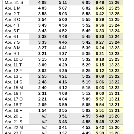
Mar. 31 S
4 08
5 11
6 05
6 48
13 26
20 0
Apr. 1 M
4 03
5 07
6 02
6 45
13 25
20 0
Apr. 2 T
3 58
5 03
5 58
6 42
13 25
20 1
Apr. 3 O
3 54
5 00
5 55
6 39
13 25
20 1
Apr. 4 T
3 49
4 56
5 52
6 36
13 24
20 1
Apr. 5 F
3 43
4 52
5 49
6 33
13 24
20 1
Apr. 6 L
3 38
4 48
5 45
6 30
13 24
20 2
Apr. 7 S
3 33
4 45
5 42
6 27
13 24
20 2
Apr. 8 M
3 27
4 41
5 39
6 24
13 23
20 2
Apr. 9 T
3 21
4 37
5 35
6 21
13 23
20 2
Apr. 10 O
3 15
4 33
5 32
6 18
13 23
20 3
Apr. 11 T
3 09
4 29
5 29
6 15
13 23
20 3
Apr. 12 F
3 02
4 25
5 25
6 12
13 22
20 3
Apr. 13 L
2 55
4 21
5 22
6 09
13 22
20 3
Apr. 14 S
2 48
4 16
5 19
6 06
13 22
20 4
Apr. 15 M
2 40
4 12
5 15
6 03
13 22
20 4
Apr. 16 T
2 31
4 08
5 12
6 00
13 21
20 4
Apr. 17 O
2 21
4 04
5 09
5 57
13 21
20 4
Apr. 18 T
2 09
3 59
5 05
5 54
13 21
20 5
Apr. 19 F
1 54
3 55
5 02
5 51
13 21
20 5
Apr. 20 L
////
3 51
4 59
5 48
13 20
20 5
Apr. 21 S
////
3 46
4 55
5 45
13 20
20 5
Apr. 22 M
////
3 41
4 52
5 42
13 20
21 0
Apr. 23 T
////
3 37
4 49
5 39
13 20
21 0