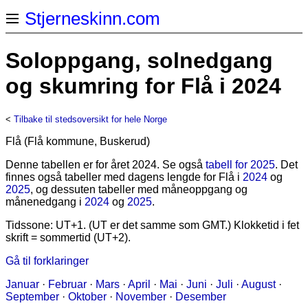
Stjerneskinn.com
Soloppgang, solnedgang
og skumring for Flå i 2024
<
Tilbake til stedsoversikt for hele Norge
Flå (Flå kommune, Buskerud)
Denne tabellen er for året 2024. Se også
tabell for 2025
. Det
finnes også tabeller med dagens lengde for Flå i
2024
og
2025
, og dessuten tabeller med måneoppgang og
månenedgang i
2024
og
2025
.
Tidssone: UT+1. (UT er det samme som GMT.) Klokketid i fet
skrift = sommertid (UT+2).
Gå til forklaringer
Januar
·
Februar
·
Mars
·
April
·
Mai
·
Juni
·
Juli
·
August
·
September
·
Oktober
·
November
·
Desember