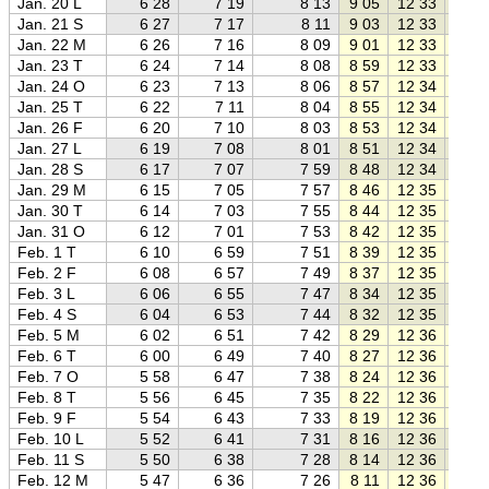
Jan. 20 L
6 28
7 19
8 13
9 05
12 33
16 0
Jan. 21 S
6 27
7 17
8 11
9 03
12 33
16 0
Jan. 22 M
6 26
7 16
8 09
9 01
12 33
16 0
Jan. 23 T
6 24
7 14
8 08
8 59
12 33
16 0
Jan. 24 O
6 23
7 13
8 06
8 57
12 34
16 1
Jan. 25 T
6 22
7 11
8 04
8 55
12 34
16 1
Jan. 26 F
6 20
7 10
8 03
8 53
12 34
16 1
Jan. 27 L
6 19
7 08
8 01
8 51
12 34
16 1
Jan. 28 S
6 17
7 07
7 59
8 48
12 34
16 2
Jan. 29 M
6 15
7 05
7 57
8 46
12 35
16 2
Jan. 30 T
6 14
7 03
7 55
8 44
12 35
16 2
Jan. 31 O
6 12
7 01
7 53
8 42
12 35
16 2
Feb. 1 T
6 10
6 59
7 51
8 39
12 35
16 3
Feb. 2 F
6 08
6 57
7 49
8 37
12 35
16 3
Feb. 3 L
6 06
6 55
7 47
8 34
12 35
16 3
Feb. 4 S
6 04
6 53
7 44
8 32
12 35
16 4
Feb. 5 M
6 02
6 51
7 42
8 29
12 36
16 4
Feb. 6 T
6 00
6 49
7 40
8 27
12 36
16 4
Feb. 7 O
5 58
6 47
7 38
8 24
12 36
16 4
Feb. 8 T
5 56
6 45
7 35
8 22
12 36
16 5
Feb. 9 F
5 54
6 43
7 33
8 19
12 36
16 5
Feb. 10 L
5 52
6 41
7 31
8 16
12 36
16 5
Feb. 11 S
5 50
6 38
7 28
8 14
12 36
16 5
Feb. 12 M
5 47
6 36
7 26
8 11
12 36
17 0