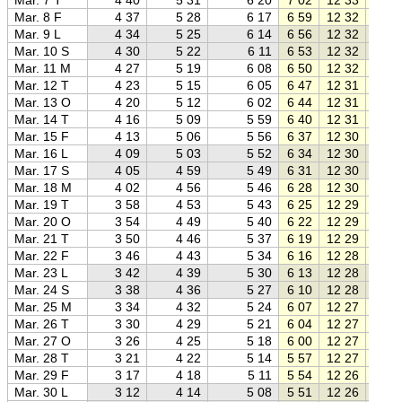
Mar. 8 F
4 37
5 28
6 17
6 59
12 32
18 0
Mar. 9 L
4 34
5 25
6 14
6 56
12 32
18 1
Mar. 10 S
4 30
5 22
6 11
6 53
12 32
18 1
Mar. 11 M
4 27
5 19
6 08
6 50
12 32
18 1
Mar. 12 T
4 23
5 15
6 05
6 47
12 31
18 1
Mar. 13 O
4 20
5 12
6 02
6 44
12 31
18 2
Mar. 14 T
4 16
5 09
5 59
6 40
12 31
18 2
Mar. 15 F
4 13
5 06
5 56
6 37
12 30
18 2
Mar. 16 L
4 09
5 03
5 52
6 34
12 30
18 2
Mar. 17 S
4 05
4 59
5 49
6 31
12 30
18 3
Mar. 18 M
4 02
4 56
5 46
6 28
12 30
18 3
Mar. 19 T
3 58
4 53
5 43
6 25
12 29
18 3
Mar. 20 O
3 54
4 49
5 40
6 22
12 29
18 3
Mar. 21 T
3 50
4 46
5 37
6 19
12 29
18 4
Mar. 22 F
3 46
4 43
5 34
6 16
12 28
18 4
Mar. 23 L
3 42
4 39
5 30
6 13
12 28
18 4
Mar. 24 S
3 38
4 36
5 27
6 10
12 28
18 4
Mar. 25 M
3 34
4 32
5 24
6 07
12 27
18 5
Mar. 26 T
3 30
4 29
5 21
6 04
12 27
18 5
Mar. 27 O
3 26
4 25
5 18
6 00
12 27
18 5
Mar. 28 T
3 21
4 22
5 14
5 57
12 27
18 5
Mar. 29 F
3 17
4 18
5 11
5 54
12 26
19 0
Mar. 30 L
3 12
4 14
5 08
5 51
12 26
19 0