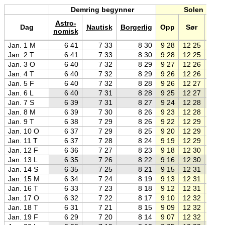
Demring begynner
Solen
Astro-
Dag
Nautisk
Borgerlig
Opp
Sør
Ned
nomisk
Jan. 1 M
6 41
7 33
8 30
9 28
12 25
15 2
Jan. 2 T
6 41
7 33
8 30
9 28
12 25
15 2
Jan. 3 O
6 40
7 32
8 29
9 27
12 26
15 2
Jan. 4 T
6 40
7 32
8 29
9 26
12 26
15 2
Jan. 5 F
6 40
7 32
8 28
9 26
12 27
15 2
Jan. 6 L
6 40
7 31
8 28
9 25
12 27
15 3
Jan. 7 S
6 39
7 31
8 27
9 24
12 28
15 3
Jan. 8 M
6 39
7 30
8 26
9 23
12 28
15 3
Jan. 9 T
6 38
7 29
8 26
9 22
12 29
15 3
Jan. 10 O
6 37
7 29
8 25
9 20
12 29
15 3
Jan. 11 T
6 37
7 28
8 24
9 19
12 29
15 4
Jan. 12 F
6 36
7 27
8 23
9 18
12 30
15 4
Jan. 13 L
6 35
7 26
8 22
9 16
12 30
15 4
Jan. 14 S
6 35
7 25
8 21
9 15
12 31
15 4
Jan. 15 M
6 34
7 24
8 19
9 13
12 31
15 4
Jan. 16 T
6 33
7 23
8 18
9 12
12 31
15 5
Jan. 17 O
6 32
7 22
8 17
9 10
12 32
15 5
Jan. 18 T
6 31
7 21
8 15
9 09
12 32
15 5
Jan. 19 F
6 29
7 20
8 14
9 07
12 32
15 5