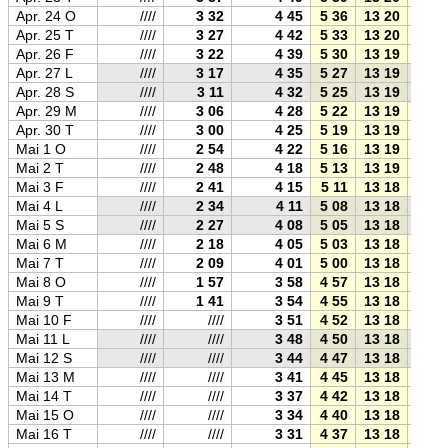
Apr. 24 O
////
3 32
4 45
5 36
13 20
21 0
Apr. 25 T
////
3 27
4 42
5 33
13 20
21 0
Apr. 26 F
////
3 22
4 39
5 30
13 19
21 1
Apr. 27 L
////
3 17
4 35
5 27
13 19
21 1
Apr. 28 S
////
3 11
4 32
5 25
13 19
21 1
Apr. 29 M
////
3 06
4 28
5 22
13 19
21 1
Apr. 30 T
////
3 00
4 25
5 19
13 19
21 2
Mai 1 O
////
2 54
4 22
5 16
13 19
21 2
Mai 2 T
////
2 48
4 18
5 13
13 19
21 2
Mai 3 F
////
2 41
4 15
5 11
13 18
21 2
Mai 4 L
////
2 34
4 11
5 08
13 18
21 3
Mai 5 S
////
2 27
4 08
5 05
13 18
21 3
Mai 6 M
////
2 18
4 05
5 03
13 18
21 3
Mai 7 T
////
2 09
4 01
5 00
13 18
21 3
Mai 8 O
////
1 57
3 58
4 57
13 18
21 4
Mai 9 T
////
1 41
3 54
4 55
13 18
21 4
Mai 10 F
////
////
3 51
4 52
13 18
21 4
Mai 11 L
////
////
3 48
4 50
13 18
21 4
Mai 12 S
////
////
3 44
4 47
13 18
21 5
Mai 13 M
////
////
3 41
4 45
13 18
21 5
Mai 14 T
////
////
3 37
4 42
13 18
21 5
Mai 15 O
////
////
3 34
4 40
13 18
21 5
Mai 16 T
////
////
3 31
4 37
13 18
22 0