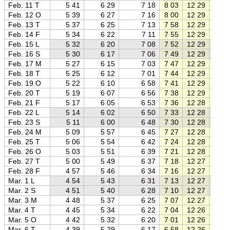
Feb. 11 T
5 41
6 29
7 18
8 03
12 29
16 5
Feb. 12 O
5 39
6 27
7 16
8 00
12 29
16 5
Feb. 13 T
5 37
6 25
7 13
7 58
12 29
17 0
Feb. 14 F
5 34
6 22
7 11
7 55
12 29
17 0
Feb. 15 L
5 32
6 20
7 08
7 52
12 29
17 0
Feb. 16 S
5 30
6 17
7 06
7 49
12 29
17 0
Feb. 17 M
5 27
6 15
7 03
7 47
12 29
17 1
Feb. 18 T
5 25
6 12
7 01
7 44
12 29
17 1
Feb. 19 O
5 22
6 10
6 58
7 41
12 29
17 1
Feb. 20 T
5 19
6 07
6 56
7 38
12 29
17 2
Feb. 21 F
5 17
6 05
6 53
7 36
12 28
17 2
Feb. 22 L
5 14
6 02
6 50
7 33
12 28
17 2
Feb. 23 S
5 11
6 00
6 48
7 30
12 28
17 2
Feb. 24 M
5 09
5 57
6 45
7 27
12 28
17 3
Feb. 25 T
5 06
5 54
6 42
7 24
12 28
17 3
Feb. 26 O
5 03
5 51
6 39
7 21
12 28
17 3
Feb. 27 T
5 00
5 49
6 37
7 18
12 27
17 3
Feb. 28 F
4 57
5 46
6 34
7 16
12 27
17 4
Mar. 1 L
4 54
5 43
6 31
7 13
12 27
17 4
Mar. 2 S
4 51
5 40
6 28
7 10
12 27
17 4
Mar. 3 M
4 48
5 37
6 25
7 07
12 27
17 4
Mar. 4 T
4 45
5 34
6 22
7 04
12 26
17 5
Mar. 5 O
4 42
5 32
6 20
7 01
12 26
17 5
Mar. 6 T
4 39
5 29
6 17
6 58
12 26
17 5