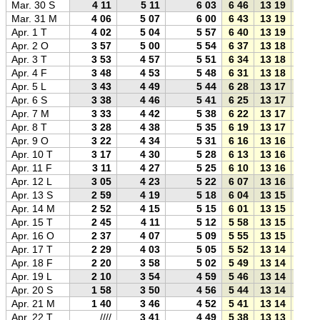
Mar. 30 S
4 11
5 11
6 03
6 46
13 19
19 5
Mar. 31 M
4 06
5 07
6 00
6 43
13 19
19 5
Apr. 1 T
4 02
5 04
5 57
6 40
13 19
19 5
Apr. 2 O
3 57
5 00
5 54
6 37
13 18
20 0
Apr. 3 T
3 53
4 57
5 51
6 34
13 18
20 0
Apr. 4 F
3 48
4 53
5 48
6 31
13 18
20 0
Apr. 5 L
3 43
4 49
5 44
6 28
13 17
20 0
Apr. 6 S
3 38
4 46
5 41
6 25
13 17
20 1
Apr. 7 M
3 33
4 42
5 38
6 22
13 17
20 1
Apr. 8 T
3 28
4 38
5 35
6 19
13 17
20 1
Apr. 9 O
3 22
4 34
5 31
6 16
13 16
20 1
Apr. 10 T
3 17
4 30
5 28
6 13
13 16
20 2
Apr. 11 F
3 11
4 27
5 25
6 10
13 16
20 2
Apr. 12 L
3 05
4 23
5 22
6 07
13 16
20 2
Apr. 13 S
2 59
4 19
5 18
6 04
13 15
20 2
Apr. 14 M
2 52
4 15
5 15
6 01
13 15
20 3
Apr. 15 T
2 45
4 11
5 12
5 58
13 15
20 3
Apr. 16 O
2 37
4 07
5 09
5 55
13 15
20 3
Apr. 17 T
2 29
4 03
5 05
5 52
13 14
20 3
Apr. 18 F
2 20
3 58
5 02
5 49
13 14
20 4
Apr. 19 L
2 10
3 54
4 59
5 46
13 14
20 4
Apr. 20 S
1 58
3 50
4 56
5 44
13 14
20 4
Apr. 21 M
1 40
3 46
4 52
5 41
13 14
20 4
Apr. 22 T
////
3 41
4 49
5 38
13 13
20 5