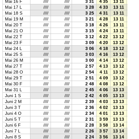
Mai 16 F
////
////
3 31
4 35
13 11
21 4
Mai 17 L
////
////
3 28
4 33
13 11
21 5
Mai 18 S
////
////
3 25
4 31
13 11
21 5
Mai 19 M
////
////
3 21
4 28
13 11
21 5
Mai 20 T
////
////
3 18
4 26
13 11
21 5
Mai 21 O
////
////
3 15
4 24
13 11
22 0
Mai 22 T
////
////
3 12
4 22
13 12
22 0
Mai 23 F
////
////
3 09
4 20
13 12
22 0
Mai 24 L
////
////
3 06
4 18
13 12
22 0
Mai 25 S
////
////
3 03
4 16
13 12
22 0
Mai 26 M
////
////
3 00
4 14
13 12
22 1
Mai 27 T
////
////
2 57
4 13
13 12
22 1
Mai 28 O
////
////
2 54
4 11
13 12
22 1
Mai 29 T
////
////
2 51
4 09
13 12
22 1
Mai 30 F
////
////
2 48
4 08
13 12
22 1
Mai 31 L
////
////
2 45
4 06
13 13
22 2
Juni 1 S
////
////
2 42
4 05
13 13
22 2
Juni 2 M
////
////
2 39
4 03
13 13
22 2
Juni 3 T
////
////
2 36
4 02
13 13
22 2
Juni 4 O
////
////
2 34
4 01
13 13
22 2
Juni 5 T
////
////
2 31
3 59
13 13
22 2
Juni 6 F
////
////
2 28
3 58
13 14
22 3
Juni 7 L
////
////
2 26
3 57
13 14
22 3
Juni 8 S
////
////
2 24
3 56
13 14
22 3