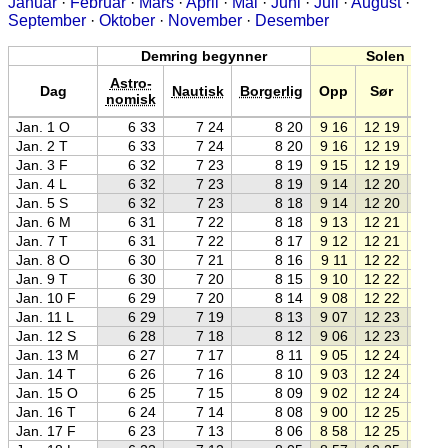
Januar
·
Februar
·
Mars
·
April
·
Mai
·
Juni
·
Juli
·
August
·
September
·
Oktober
·
November
·
Desember
Demring begynner
Solen
Astro-
Dag
Nautisk
Borgerlig
Opp
Sør
Ned
nomisk
Jan. 1 O
6 33
7 24
8 20
9 16
12 19
15 2
Jan. 2 T
6 33
7 24
8 20
9 16
12 19
15 2
Jan. 3 F
6 32
7 23
8 19
9 15
12 19
15 2
Jan. 4 L
6 32
7 23
8 19
9 14
12 20
15 2
Jan. 5 S
6 32
7 23
8 18
9 14
12 20
15 2
Jan. 6 M
6 31
7 22
8 18
9 13
12 21
15 2
Jan. 7 T
6 31
7 22
8 17
9 12
12 21
15 3
Jan. 8 O
6 30
7 21
8 16
9 11
12 22
15 3
Jan. 9 T
6 30
7 20
8 15
9 10
12 22
15 3
Jan. 10 F
6 29
7 20
8 14
9 08
12 22
15 3
Jan. 11 L
6 29
7 19
8 13
9 07
12 23
15 3
Jan. 12 S
6 28
7 18
8 12
9 06
12 23
15 4
Jan. 13 M
6 27
7 17
8 11
9 05
12 24
15 4
Jan. 14 T
6 26
7 16
8 10
9 03
12 24
15 4
Jan. 15 O
6 25
7 15
8 09
9 02
12 24
15 4
Jan. 16 T
6 24
7 14
8 08
9 00
12 25
15 5
Jan. 17 F
6 23
7 13
8 06
8 58
12 25
15 5