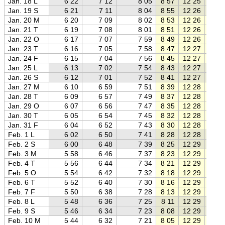
Jan. 18 L
6 22
7 12
8 05
8 57
12 25
15 5
Jan. 19 S
6 21
7 11
8 04
8 55
12 26
15 5
Jan. 20 M
6 20
7 09
8 02
8 53
12 26
15 5
Jan. 21 T
6 19
7 08
8 01
8 51
12 26
16 0
Jan. 22 O
6 17
7 07
7 59
8 49
12 26
16 0
Jan. 23 T
6 16
7 05
7 58
8 47
12 27
16 0
Jan. 24 F
6 15
7 04
7 56
8 45
12 27
16 0
Jan. 25 L
6 13
7 02
7 54
8 43
12 27
16 1
Jan. 26 S
6 12
7 01
7 52
8 41
12 27
16 1
Jan. 27 M
6 10
6 59
7 51
8 39
12 28
16 1
Jan. 28 T
6 09
6 57
7 49
8 37
12 28
16 1
Jan. 29 O
6 07
6 56
7 47
8 35
12 28
16 2
Jan. 30 T
6 05
6 54
7 45
8 32
12 28
16 2
Jan. 31 F
6 04
6 52
7 43
8 30
12 28
16 2
Feb. 1 L
6 02
6 50
7 41
8 28
12 28
16 3
Feb. 2 S
6 00
6 48
7 39
8 25
12 29
16 3
Feb. 3 M
5 58
6 46
7 37
8 23
12 29
16 3
Feb. 4 T
5 56
6 44
7 34
8 21
12 29
16 3
Feb. 5 O
5 54
6 42
7 32
8 18
12 29
16 4
Feb. 6 T
5 52
6 40
7 30
8 16
12 29
16 4
Feb. 7 F
5 50
6 38
7 28
8 13
12 29
16 4
Feb. 8 L
5 48
6 36
7 25
8 11
12 29
16 4
Feb. 9 S
5 46
6 34
7 23
8 08
12 29
16 5
Feb. 10 M
5 44
6 32
7 21
8 05
12 29
16 5