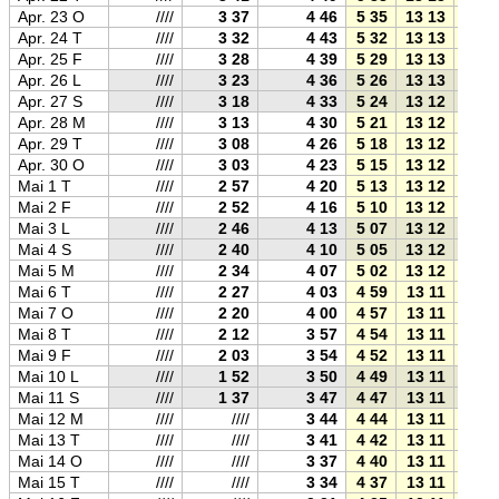
Apr. 23 O
////
3 37
4 46
5 35
13 13
20 5
Apr. 24 T
////
3 32
4 43
5 32
13 13
20 5
Apr. 25 F
////
3 28
4 39
5 29
13 13
20 5
Apr. 26 L
////
3 23
4 36
5 26
13 13
21 0
Apr. 27 S
////
3 18
4 33
5 24
13 12
21 0
Apr. 28 M
////
3 13
4 30
5 21
13 12
21 0
Apr. 29 T
////
3 08
4 26
5 18
13 12
21 0
Apr. 30 O
////
3 03
4 23
5 15
13 12
21 1
Mai 1 T
////
2 57
4 20
5 13
13 12
21 1
Mai 2 F
////
2 52
4 16
5 10
13 12
21 1
Mai 3 L
////
2 46
4 13
5 07
13 12
21 1
Mai 4 S
////
2 40
4 10
5 05
13 12
21 2
Mai 5 M
////
2 34
4 07
5 02
13 12
21 2
Mai 6 T
////
2 27
4 03
4 59
13 11
21 2
Mai 7 O
////
2 20
4 00
4 57
13 11
21 2
Mai 8 T
////
2 12
3 57
4 54
13 11
21 3
Mai 9 F
////
2 03
3 54
4 52
13 11
21 3
Mai 10 L
////
1 52
3 50
4 49
13 11
21 3
Mai 11 S
////
1 37
3 47
4 47
13 11
21 3
Mai 12 M
////
////
3 44
4 44
13 11
21 4
Mai 13 T
////
////
3 41
4 42
13 11
21 4
Mai 14 O
////
////
3 37
4 40
13 11
21 4
Mai 15 T
////
////
3 34
4 37
13 11
21 4