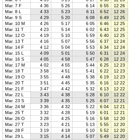
Mar. 7 F
4 36
5 26
6 14
6 55
12 26
17 5
Mar. 8 L
4 33
5 23
6 11
6 52
12 26
18 0
Mar. 9 S
4 29
5 20
6 08
6 49
12 25
18 0
Mar. 10 M
4 26
5 17
6 05
6 46
12 25
18 0
Mar. 11 T
4 23
5 14
6 02
6 43
12 25
18 0
Mar. 12 O
4 19
5 10
5 59
6 40
12 25
18 1
Mar. 13 T
4 16
5 07
5 56
6 37
12 24
18 1
Mar. 14 F
4 12
5 04
5 53
6 34
12 24
18 1
Mar. 15 L
4 09
5 01
5 50
6 31
12 24
18 1
Mar. 16 S
4 05
4 58
5 47
6 28
12 23
18 2
Mar. 17 M
4 02
4 55
5 44
6 25
12 23
18 2
Mar. 18 T
3 58
4 51
5 41
6 22
12 23
18 2
Mar. 19 O
3 55
4 48
5 38
6 19
12 23
18 2
Mar. 20 T
3 51
4 45
5 35
6 16
12 22
18 3
Mar. 21 F
3 47
4 42
5 32
6 13
12 22
18 3
Mar. 22 L
3 43
4 38
5 28
6 10
12 22
18 3
Mar. 23 S
3 39
4 35
5 25
6 07
12 21
18 3
Mar. 24 M
3 36
4 32
5 22
6 04
12 21
18 4
Mar. 25 T
3 32
4 28
5 19
6 01
12 21
18 4
Mar. 26 O
3 28
4 25
5 16
5 58
12 20
18 4
Mar. 27 T
3 23
4 21
5 13
5 55
12 20
18 4
Mar. 28 F
3 19
4 18
5 10
5 52
12 20
18 4
Mar. 29 L
3 15
4 14
5 07
5 49
12 20
18 5