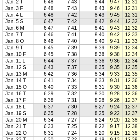
Jan. 2 T
6 48
7 43
8 44
9 47
12 31
Jan. 3 F
6 48
7 43
8 43
9 46
12 31
Jan. 4 L
6 48
7 42
8 43
9 45
12 31
Jan. 5 S
6 47
7 42
8 42
9 44
12 32
Jan. 6 M
6 47
7 41
8 41
9 43
12 32
Jan. 7 T
6 46
7 41
8 40
9 42
12 33
Jan. 8 O
6 46
7 40
8 40
9 41
12 33
Jan. 9 T
6 45
7 39
8 39
9 39
12 34
Jan. 10 F
6 45
7 38
8 38
9 38
12 34
Jan. 11 L
6 44
7 37
8 36
9 36
12 34
Jan. 12 S
6 43
7 37
8 35
9 35
12 35
Jan. 13 M
6 42
7 36
8 34
9 33
12 35
Jan. 14 T
6 41
7 34
8 33
9 31
12 36
Jan. 15 O
6 40
7 33
8 31
9 30
12 36
Jan. 16 T
6 39
7 32
8 30
9 28
12 36
Jan. 17 F
6 38
7 31
8 28
9 26
12 37
Jan. 18 L
6 37
7 30
8 27
9 24
12 37
Jan. 19 S
6 35
7 28
8 25
9 22
12 37
Jan. 20 M
6 34
7 27
8 24
9 20
12 38
Jan. 21 T
6 33
7 25
8 22
9 17
12 38
Jan. 22 O
6 31
7 24
8 20
9 15
12 38
Jan. 23 T
6 30
7 22
8 18
9 13
12 38