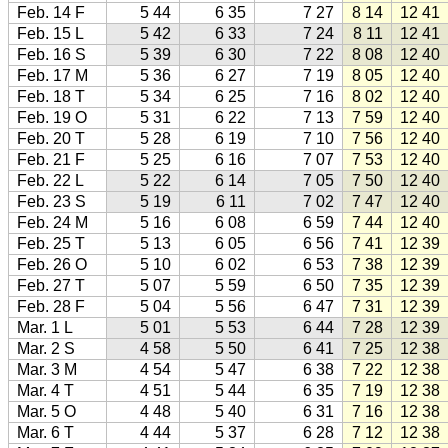
Feb. 14 F
5 44
6 35
7 27
8 14
12 41
Feb. 15 L
5 42
6 33
7 24
8 11
12 41
Feb. 16 S
5 39
6 30
7 22
8 08
12 40
Feb. 17 M
5 36
6 27
7 19
8 05
12 40
Feb. 18 T
5 34
6 25
7 16
8 02
12 40
Feb. 19 O
5 31
6 22
7 13
7 59
12 40
Feb. 20 T
5 28
6 19
7 10
7 56
12 40
Feb. 21 F
5 25
6 16
7 07
7 53
12 40
Feb. 22 L
5 22
6 14
7 05
7 50
12 40
Feb. 23 S
5 19
6 11
7 02
7 47
12 40
Feb. 24 M
5 16
6 08
6 59
7 44
12 40
Feb. 25 T
5 13
6 05
6 56
7 41
12 39
Feb. 26 O
5 10
6 02
6 53
7 38
12 39
Feb. 27 T
5 07
5 59
6 50
7 35
12 39
Feb. 28 F
5 04
5 56
6 47
7 31
12 39
Mar. 1 L
5 01
5 53
6 44
7 28
12 39
Mar. 2 S
4 58
5 50
6 41
7 25
12 38
Mar. 3 M
4 54
5 47
6 38
7 22
12 38
Mar. 4 T
4 51
5 44
6 35
7 19
12 38
Mar. 5 O
4 48
5 40
6 31
7 16
12 38
Mar. 6 T
4 44
5 37
6 28
7 12
12 38