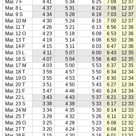
Mar. 7 F
4 41
5 34
6 25
7 09
12 37
Mar. 8 L
4 37
5 31
6 22
7 06
12 37
Mar. 9 S
4 34
5 28
6 19
7 03
12 37
Mar. 10 M
4 30
5 24
6 16
7 00
12 37
Mar. 11 T
4 26
5 21
6 13
6 56
12 36
Mar. 12 O
4 23
5 18
6 09
6 53
12 36
Mar. 13 T
4 19
5 14
6 06
6 50
12 36
Mar. 14 F
4 15
5 11
6 03
6 47
12 36
Mar. 15 L
4 11
5 07
6 00
6 43
12 35
Mar. 16 S
4 07
5 04
5 56
6 40
12 35
Mar. 17 M
4 03
5 00
5 53
6 37
12 35
Mar. 18 T
3 59
4 57
5 50
6 34
12 34
Mar. 19 O
3 55
4 53
5 47
6 30
12 34
Mar. 20 T
3 51
4 50
5 43
6 27
12 34
Mar. 21 F
3 47
4 46
5 40
6 24
12 34
Mar. 22 L
3 43
4 43
5 37
6 21
12 33
Mar. 23 S
3 38
4 39
5 33
6 17
12 33
Mar. 24 M
3 34
4 35
5 30
6 14
12 33
Mar. 25 T
3 29
4 32
5 26
6 11
12 32
Mar. 26 O
3 25
4 28
5 23
6 08
12 32
Mar. 27 T
3 20
4 24
5 20
6 04
12 32
Mar. 28 F
3 15
4 20
5 16
6 01
12 31