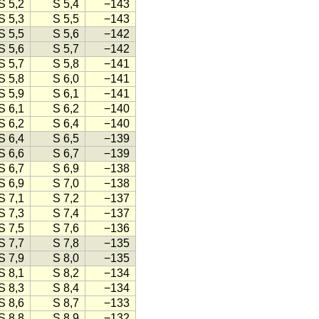
S 5,2
S 5,4
−143
S 5,3
S 5,5
−143
S 5,5
S 5,6
−142
S 5,6
S 5,7
−142
S 5,7
S 5,8
−141
S 5,8
S 6,0
−141
S 5,9
S 6,1
−141
S 6,1
S 6,2
−140
S 6,2
S 6,4
−140
S 6,4
S 6,5
−139
S 6,6
S 6,7
−139
S 6,7
S 6,9
−138
S 6,9
S 7,0
−138
S 7,1
S 7,2
−137
S 7,3
S 7,4
−137
S 7,5
S 7,6
−136
S 7,7
S 7,8
−135
S 7,9
S 8,0
−135
S 8,1
S 8,2
−134
S 8,3
S 8,4
−134
S 8,6
S 8,7
−133
S 8,8
S 8,9
−132