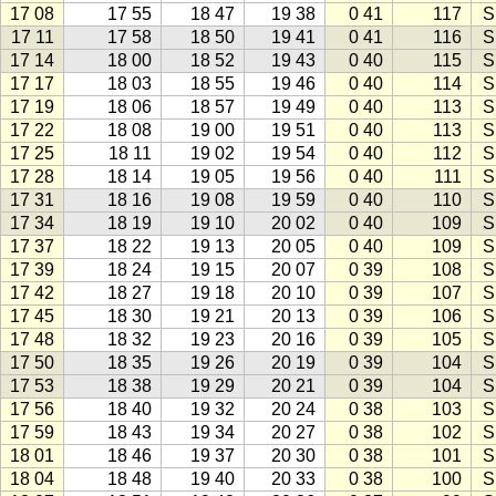
17 08
17 55
18 47
19 38
0 41
117
S
17 11
17 58
18 50
19 41
0 41
116
S
17 14
18 00
18 52
19 43
0 40
115
S
17 17
18 03
18 55
19 46
0 40
114
S
17 19
18 06
18 57
19 49
0 40
113
S
17 22
18 08
19 00
19 51
0 40
113
S
17 25
18 11
19 02
19 54
0 40
112
S
17 28
18 14
19 05
19 56
0 40
111
S
17 31
18 16
19 08
19 59
0 40
110
S
17 34
18 19
19 10
20 02
0 40
109
S
17 37
18 22
19 13
20 05
0 40
109
S
17 39
18 24
19 15
20 07
0 39
108
S
17 42
18 27
19 18
20 10
0 39
107
S
17 45
18 30
19 21
20 13
0 39
106
S
17 48
18 32
19 23
20 16
0 39
105
S
17 50
18 35
19 26
20 19
0 39
104
S
17 53
18 38
19 29
20 21
0 39
104
S
17 56
18 40
19 32
20 24
0 38
103
S
17 59
18 43
19 34
20 27
0 38
102
S
18 01
18 46
19 37
20 30
0 38
101
S
18 04
18 48
19 40
20 33
0 38
100
S