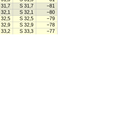
 31,7
S 31,7
−81
 32,1
S 32,1
−80
 32,5
S 32,5
−79
 32,9
S 32,9
−78
 33,2
S 33,3
−77
 33,6
S 33,7
−76
 34,0
S 34,0
−76
 34,4
S 34,4
−75
 34,8
S 34,8
−74
 35,1
S 35,2
−73
 35,5
S 35,5
−72
 35,9
S 35,9
−71
 36,3
S 36,3
−71
 36,6
S 36,6
−70
 37,0
S 37,0
−69
 37,4
S 37,4
−68
 37,7
S 37,7
−67
 38,1
S 38,1
−67
 38,4
S 38,4
−66
 38,8
S 38,8
−65
 39,1
S 39,1
−64