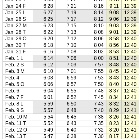
Jan. 24 F
6 28
7 21
8 16
9 11
12 39
Jan. 25 L
6 27
7 19
8 14
9 08
12 39
Jan. 26 S
6 25
7 17
8 12
9 06
12 39
Jan. 27 M
6 23
7 15
8 10
9 03
12 39
Jan. 28 T
6 22
7 13
8 08
9 01
12 39
Jan. 29 O
6 20
7 12
8 06
8 58
12 40
Jan. 30 T
6 18
7 10
8 04
8 56
12 40
Jan. 31 F
6 16
7 08
8 02
8 53
12 40
Feb. 1 L
6 14
7 06
8 00
8 51
12 40
Feb. 2 S
6 12
7 03
7 57
8 48
12 40
Feb. 3 M
6 10
7 01
7 55
8 45
12 40
Feb. 4 T
6 08
6 59
7 53
8 43
12 40
Feb. 5 O
6 06
6 57
7 50
8 40
12 40
Feb. 6 T
6 04
6 55
7 48
8 37
12 40
Feb. 7 F
6 01
6 52
7 45
8 34
12 41
Feb. 8 L
5 59
6 50
7 43
8 32
12 41
Feb. 9 S
5 57
6 48
7 40
8 29
12 41
Feb. 10 M
5 54
6 45
7 38
8 26
12 41
Feb. 11 T
5 52
6 43
7 35
8 23
12 41
Feb. 12 O
5 49
6 40
7 32
8 20
12 41
Feb. 13 T
5 47
6 38
7 30
8 17
12 41