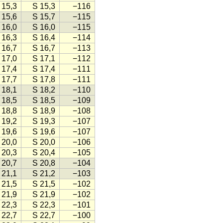
 15,3
S 15,3
−116
 15,6
S 15,7
−115
 16,0
S 16,0
−115
 16,3
S 16,4
−114
 16,7
S 16,7
−113
 17,0
S 17,1
−112
 17,4
S 17,4
−111
 17,7
S 17,8
−111
 18,1
S 18,2
−110
 18,5
S 18,5
−109
 18,8
S 18,9
−108
 19,2
S 19,3
−107
 19,6
S 19,6
−107
 20,0
S 20,0
−106
 20,3
S 20,4
−105
 20,7
S 20,8
−104
 21,1
S 21,2
−103
 21,5
S 21,5
−102
 21,9
S 21,9
−102
 22,3
S 22,3
−101
 22,7
S 22,7
−100