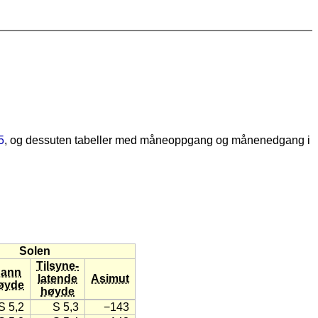
5
, og dessuten tabeller med måneoppgang og månenedgang i
Solen
Tilsyne-
ann
latende
Asimut
øyde
høyde
S 5,2
S 5,3
−143