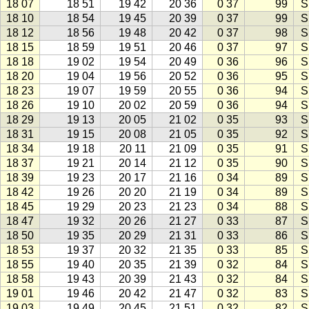
18 07
18 51
19 42
20 36
0 37
99
S
18 10
18 54
19 45
20 39
0 37
99
S
18 12
18 56
19 48
20 42
0 37
98
S
18 15
18 59
19 51
20 46
0 37
97
S
18 18
19 02
19 54
20 49
0 36
96
S
18 20
19 04
19 56
20 52
0 36
95
S
18 23
19 07
19 59
20 55
0 36
94
S
18 26
19 10
20 02
20 59
0 36
94
S
18 29
19 13
20 05
21 02
0 35
93
S
18 31
19 15
20 08
21 05
0 35
92
S
18 34
19 18
20 11
21 09
0 35
91
S
18 37
19 21
20 14
21 12
0 35
90
S
18 39
19 23
20 17
21 16
0 34
89
S
18 42
19 26
20 20
21 19
0 34
89
S
18 45
19 29
20 23
21 23
0 34
88
S
18 47
19 32
20 26
21 27
0 33
87
S
18 50
19 35
20 29
21 31
0 33
86
S
18 53
19 37
20 32
21 35
0 33
85
S
18 55
19 40
20 35
21 39
0 32
84
S
18 58
19 43
20 39
21 43
0 32
84
S
19 01
19 46
20 42
21 47
0 32
83
S
19 03
19 49
20 45
21 51
0 32
82
S