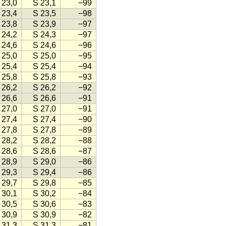
 23,0
S 23,1
−99
 23,4
S 23,5
−98
 23,8
S 23,9
−97
 24,2
S 24,3
−97
 24,6
S 24,6
−96
 25,0
S 25,0
−95
 25,4
S 25,4
−94
 25,8
S 25,8
−93
 26,2
S 26,2
−92
 26,6
S 26,6
−91
 27,0
S 27,0
−91
 27,4
S 27,4
−90
 27,8
S 27,8
−89
 28,2
S 28,2
−88
 28,6
S 28,6
−87
 28,9
S 29,0
−86
 29,3
S 29,4
−86
 29,7
S 29,8
−85
 30,1
S 30,2
−84
 30,5
S 30,6
−83
 30,9
S 30,9
−82
 31,3
S 31,3
−81