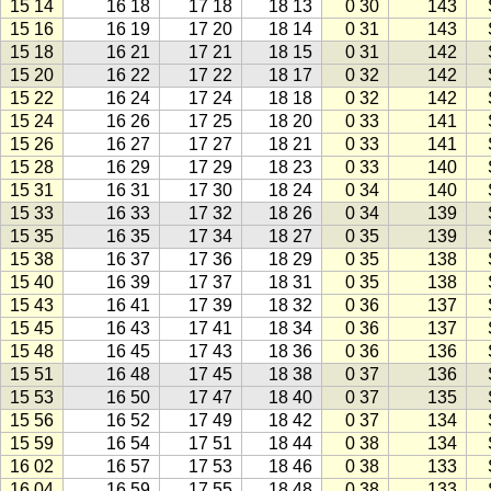
15 14
16 18
17 18
18 13
0 30
143
15 16
16 19
17 20
18 14
0 31
143
15 18
16 21
17 21
18 15
0 31
142
15 20
16 22
17 22
18 17
0 32
142
15 22
16 24
17 24
18 18
0 32
142
15 24
16 26
17 25
18 20
0 33
141
15 26
16 27
17 27
18 21
0 33
141
15 28
16 29
17 29
18 23
0 33
140
15 31
16 31
17 30
18 24
0 34
140
15 33
16 33
17 32
18 26
0 34
139
15 35
16 35
17 34
18 27
0 35
139
15 38
16 37
17 36
18 29
0 35
138
15 40
16 39
17 37
18 31
0 35
138
15 43
16 41
17 39
18 32
0 36
137
15 45
16 43
17 41
18 34
0 36
137
15 48
16 45
17 43
18 36
0 36
136
15 51
16 48
17 45
18 38
0 37
136
15 53
16 50
17 47
18 40
0 37
135
15 56
16 52
17 49
18 42
0 37
134
15 59
16 54
17 51
18 44
0 38
134
16 02
16 57
17 53
18 46
0 38
133
16 04
16 59
17 55
18 48
0 38
133