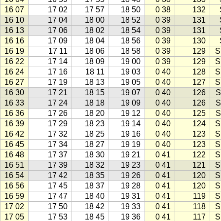
16 07
17 02
17 57
18 50
0 38
132
16 10
17 04
18 00
18 52
0 39
131
16 13
17 06
18 02
18 54
0 39
131
16 16
17 09
18 04
18 56
0 39
130
16 19
17 11
18 06
18 58
0 39
129
S
16 22
17 14
18 09
19 00
0 39
129
S
16 24
17 16
18 11
19 03
0 40
128
S
16 27
17 19
18 13
19 05
0 40
127
S
16 30
17 21
18 15
19 07
0 40
126
S
16 33
17 24
18 18
19 09
0 40
126
S
16 36
17 26
18 20
19 12
0 40
125
S
16 39
17 29
18 23
19 14
0 40
124
S
16 42
17 32
18 25
19 16
0 40
123
S
16 45
17 34
18 27
19 19
0 40
123
S
16 48
17 37
18 30
19 21
0 41
122
S
16 51
17 39
18 32
19 23
0 41
121
S
16 54
17 42
18 35
19 26
0 41
120
S
16 56
17 45
18 37
19 28
0 41
120
S
16 59
17 47
18 40
19 31
0 41
119
S
17 02
17 50
18 42
19 33
0 41
118
S
17 05
17 53
18 45
19 36
0 41
117
S