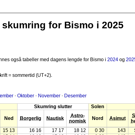
skumring for Bismo i 2025
finnes også tabeller med dagens lengde for Bismo i
2024
og
202
rift = sommertid (UT+2).
tember
·
Oktober
·
November
·
Desember
Skumring slutter
Solen
Astro-
S
Ned
Borgerlig
Nautisk
Nord
Asimut
nomisk
h
15 13
16 16
17 17
18 12
0 30
143