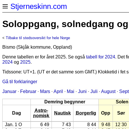
Stjerneskinn.com
Soloppgang, solnedgang og 
<
Tilbake til stedsoversikt for hele Norge
Bismo (Skjåk kommune, Oppland)
Denne tabellen er for året 2025. Se også
tabell for 2024
. Det 
2024
og
2025
.
Tidssone: UT+1. (UT er det samme som GMT.) Klokketid i fet sk
Gå til forklaringer
Januar
·
Februar
·
Mars
·
April
·
Mai
·
Juni
·
Juli
·
August
·
Sep
Demring begynner
Solen
Astro-
Dag
Nautisk
Borgerlig
Opp
Sør
nomisk
Jan. 1 O
6 49
7 43
8 44
9 48
12 30