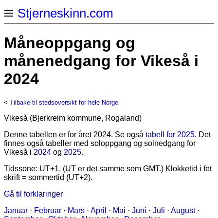
Stjerneskinn.com
Måneoppgang og
månenedgang for Vikeså i
2024
<
Tilbake til stedsoversikt for hele Norge
Vikeså (Bjerkreim kommune, Rogaland)
Denne tabellen er for året 2024. Se også
tabell for 2025
. Det
finnes også tabeller med soloppgang og solnedgang for
Vikeså i
2024
og
2025
.
Tidssone: UT+1. (UT er det samme som GMT.) Klokketid i fet
skrift = sommertid (UT+2).
Gå til forklaringer
Januar
·
Februar
·
Mars
·
April
·
Mai
·
Juni
·
Juli
·
August
·