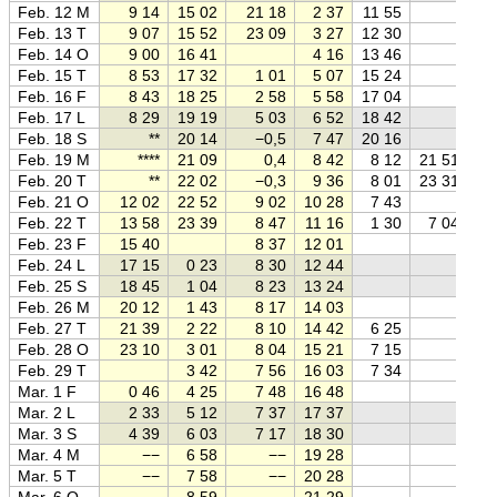
Feb. 12 M
9 14
15 02
21 18
2 37
11 55
Feb. 13 T
9 07
15 52
23 09
3 27
12 30
Feb. 14 O
9 00
16 41
4 16
13 46
Feb. 15 T
8 53
17 32
1 01
5 07
15 24
Feb. 16 F
8 43
18 25
2 58
5 58
17 04
Feb. 17 L
8 29
19 19
5 03
6 52
18 42
Feb. 18 S
**
20 14
−0,5
7 47
20 16
Feb. 19 M
****
21 09
0,4
8 42
8 12
21 51
Feb. 20 T
**
22 02
−0,3
9 36
8 01
23 31
Feb. 21 O
12 02
22 52
9 02
10 28
7 43
Feb. 22 T
13 58
23 39
8 47
11 16
1 30
7 04
Feb. 23 F
15 40
8 37
12 01
Feb. 24 L
17 15
0 23
8 30
12 44
Feb. 25 S
18 45
1 04
8 23
13 24
Feb. 26 M
20 12
1 43
8 17
14 03
Feb. 27 T
21 39
2 22
8 10
14 42
6 25
Feb. 28 O
23 10
3 01
8 04
15 21
7 15
Feb. 29 T
3 42
7 56
16 03
7 34
Mar. 1 F
0 46
4 25
7 48
16 48
Mar. 2 L
2 33
5 12
7 37
17 37
Mar. 3 S
4 39
6 03
7 17
18 30
Mar. 4 M
−−
6 58
−−
19 28
Mar. 5 T
−−
7 58
−−
20 28
Mar. 6 O
−−
8 59
−−
21 29