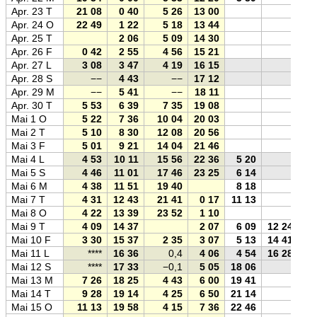
Apr. 23 T
21 08
0 40
5 26
13 00
Apr. 24 O
22 49
1 22
5 18
13 44
Apr. 25 T
2 06
5 09
14 30
Apr. 26 F
0 42
2 55
4 56
15 21
Apr. 27 L
3 08
3 47
4 19
16 15
Apr. 28 S
−−
4 43
−−
17 12
Apr. 29 M
−−
5 41
−−
18 11
Apr. 30 T
5 53
6 39
7 35
19 08
Mai 1 O
5 22
7 36
10 04
20 03
Mai 2 T
5 10
8 30
12 08
20 56
Mai 3 F
5 01
9 21
14 04
21 46
Mai 4 L
4 53
10 11
15 56
22 36
5 20
Mai 5 S
4 46
11 01
17 46
23 25
6 14
Mai 6 M
4 38
11 51
19 40
8 18
Mai 7 T
4 31
12 43
21 41
0 17
11 13
Mai 8 O
4 22
13 39
23 52
1 10
Mai 9 T
4 09
14 37
2 07
6 09
12 24
Mai 10 F
3 30
15 37
2 35
3 07
5 13
14 41
Mai 11 L
****
16 36
0,4
4 06
4 54
16 28
Mai 12 S
****
17 33
−0,1
5 05
18 06
Mai 13 M
7 26
18 25
4 43
6 00
19 41
Mai 14 T
9 28
19 14
4 25
6 50
21 14
Mai 15 O
11 13
19 58
4 15
7 36
22 46