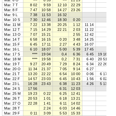
Mar. 7 T
8 02
9 59
12 10
22 29
Mar. 8 F
7 47
10 58
14 27
23 26
Mar. 9 L
7 38
11 53
16 32
Mar. 10 S
7 30
12 46
18 30
0 20
Mar. 11 M
7 22
13 38
20 25
1 12
11 14
Mar. 12 T
7 15
14 29
22 21
2 03
11 22
Mar. 13 O
7 07
15 21
2 55
12 42
Mar. 14 T
6 58
16 15
0 20
3 48
14 25
Mar. 15 F
6 45
17 11
2 27
4 43
16 07
Mar. 16 L
6 10
18 07
5 00
5 39
17 45
Mar. 17 S
****
19 04
0,4
6 36
6 45
19 18
Mar. 18 M
****
19 58
0,2
7 31
6 40
20 51
Mar. 19 T
9 27
20 49
7 29
8 24
6 34
22 26
Mar. 20 O
11 34
21 37
7 05
9 14
6 27
Mar. 21 T
13 20
22 22
6 54
10 00
0 06
6 17
Mar. 22 F
14 57
23 03
6 45
10 43
1 56
6 02
Mar. 23 L
16 28
23 43
6 38
11 23
4 26
5 13
Mar. 24 S
17 56
6 31
12 03
Mar. 25 M
19 23
0 22
6 25
12 41
Mar. 26 T
20 53
1 01
6 18
13 21
Mar. 27 O
22 28
1 41
6 11
14 02
Mar. 28 T
2 24
6 03
14 46
Mar. 29 F
0 11
3 09
5 53
15 33