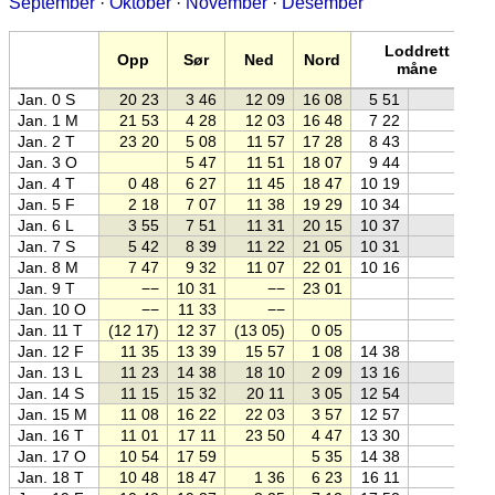
September
·
Oktober
·
November
·
Desember
Loddrett
Opp
Sør
Ned
Nord
måne
Jan. 0 S
20 23
3 46
12 09
16 08
5 51
Jan. 1 M
21 53
4 28
12 03
16 48
7 22
Jan. 2 T
23 20
5 08
11 57
17 28
8 43
Jan. 3 O
5 47
11 51
18 07
9 44
Jan. 4 T
0 48
6 27
11 45
18 47
10 19
Jan. 5 F
2 18
7 07
11 38
19 29
10 34
Jan. 6 L
3 55
7 51
11 31
20 15
10 37
Jan. 7 S
5 42
8 39
11 22
21 05
10 31
Jan. 8 M
7 47
9 32
11 07
22 01
10 16
Jan. 9 T
−−
10 31
−−
23 01
Jan. 10 O
−−
11 33
−−
Jan. 11 T
(12 17)
12 37
(13 05)
0 05
Jan. 12 F
11 35
13 39
15 57
1 08
14 38
Jan. 13 L
11 23
14 38
18 10
2 09
13 16
Jan. 14 S
11 15
15 32
20 11
3 05
12 54
Jan. 15 M
11 08
16 22
22 03
3 57
12 57
Jan. 16 T
11 01
17 11
23 50
4 47
13 30
Jan. 17 O
10 54
17 59
5 35
14 38
Jan. 18 T
10 48
18 47
1 36
6 23
16 11