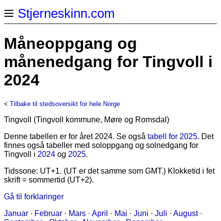
Stjerneskinn.com
Måneoppgang og
månenedgang for Tingvoll i
2024
<
Tilbake til stedsoversikt for hele Norge
Tingvoll (Tingvoll kommune, Møre og Romsdal)
Denne tabellen er for året 2024. Se også
tabell for 2025
. Det
finnes også tabeller med soloppgang og solnedgang for
Tingvoll i
2024
og
2025
.
Tidssone: UT+1. (UT er det samme som GMT.) Klokketid i fet
skrift = sommertid (UT+2).
Gå til forklaringer
Januar
·
Februar
·
Mars
·
April
·
Mai
·
Juni
·
Juli
·
August
·