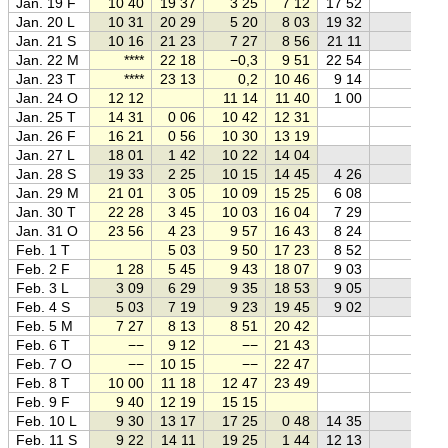
Jan. 19 F
10 40
19 37
3 25
7 12
17 52
Jan. 20 L
10 31
20 29
5 20
8 03
19 32
Jan. 21 S
10 16
21 23
7 27
8 56
21 11
Jan. 22 M
****
22 18
−0,3
9 51
22 54
Jan. 23 T
****
23 13
0,2
10 46
9 14
Jan. 24 O
12 12
11 14
11 40
1 00
Jan. 25 T
14 31
0 06
10 42
12 31
Jan. 26 F
16 21
0 56
10 30
13 19
Jan. 27 L
18 01
1 42
10 22
14 04
Jan. 28 S
19 33
2 25
10 15
14 45
4 26
Jan. 29 M
21 01
3 05
10 09
15 25
6 08
Jan. 30 T
22 28
3 45
10 03
16 04
7 29
Jan. 31 O
23 56
4 23
9 57
16 43
8 24
Feb. 1 T
5 03
9 50
17 23
8 52
Feb. 2 F
1 28
5 45
9 43
18 07
9 03
Feb. 3 L
3 09
6 29
9 35
18 53
9 05
Feb. 4 S
5 03
7 19
9 23
19 45
9 02
Feb. 5 M
7 27
8 13
8 51
20 42
Feb. 6 T
−−
9 12
−−
21 43
Feb. 7 O
−−
10 15
−−
22 47
Feb. 8 T
10 00
11 18
12 47
23 49
Feb. 9 F
9 40
12 19
15 15
Feb. 10 L
9 30
13 17
17 25
0 48
14 35
Feb. 11 S
9 22
14 11
19 25
1 44
12 13