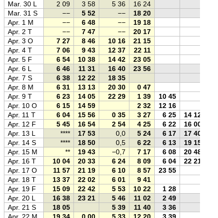
Mar. 30 L
2 09
3 58
5 36
16 24
Mar. 31 S
−−
5 52
−−
18 20
Apr. 1 M
−−
6 48
−−
19 18
Apr. 2 T
−−
7 47
−−
20 17
Apr. 3 O
7 27
8 46
10 16
21 15
Apr. 4 T
7 06
9 43
12 37
22 11
Apr. 5 F
6 54
10 38
14 42
23 05
Apr. 6 L
6 46
11 31
16 40
23 56
Apr. 7 S
6 38
12 22
18 35
Apr. 8 M
6 31
13 13
20 30
0 47
Apr. 9 T
6 23
14 05
22 29
1 39
10 45
Apr. 10 O
6 15
14 59
2 32
12 16
Apr. 11 T
6 04
15 56
0 35
3 27
6 25
14 12
Apr. 12 F
5 45
16 54
2 54
4 25
6 22
16 00
Apr. 13 L
****
17 53
0,0
5 24
6 17
17 40
Apr. 14 S
****
18 50
0,5
6 22
6 13
19 15
Apr. 15 M
**
19 43
−0,7
7 17
6 08
20 48
Apr. 16 T
10 04
20 33
6 24
8 09
6 04
22 21
Apr. 17 O
11 57
21 19
6 10
8 57
23 55
Apr. 18 T
13 37
22 02
6 01
9 41
Apr. 19 F
15 09
22 42
5 53
10 22
1 28
Apr. 20 L
16 38
23 21
5 46
11 02
2 49
Apr. 21 S
18 05
5 39
11 40
3 36
Apr. 22 M
19 34
0 00
5 33
12 20
3 39