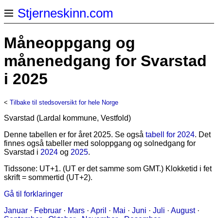
Stjerneskinn.com
Måneoppgang og
månenedgang for Svarstad
i 2025
<
Tilbake til stedsoversikt for hele Norge
Svarstad (Lardal kommune, Vestfold)
Denne tabellen er for året 2025. Se også
tabell for 2024
. Det
finnes også tabeller med soloppgang og solnedgang for
Svarstad i
2024
og
2025
.
Tidssone: UT+1. (UT er det samme som GMT.) Klokketid i fet
skrift = sommertid (UT+2).
Gå til forklaringer
Januar
·
Februar
·
Mars
·
April
·
Mai
·
Juni
·
Juli
·
August
·