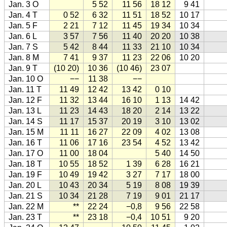
Jan. 3 O
5 52
11 56
18 12
9 41
Jan. 4 T
0 52
6 32
11 51
18 52
10 17
Jan. 5 F
2 21
7 12
11 45
19 34
10 34
Jan. 6 L
3 57
7 56
11 40
20 20
10 38
Jan. 7 S
5 42
8 44
11 33
21 10
10 34
Jan. 8 M
7 41
9 37
11 23
22 06
10 20
Jan. 9 T
(10 20)
10 36
(10 46)
23 07
Jan. 10 O
−−
11 38
−−
Jan. 11 T
11 49
12 42
13 42
0 10
Jan. 12 F
11 32
13 44
16 10
1 13
14 42
Jan. 13 L
11 23
14 43
18 20
2 14
13 22
Jan. 14 S
11 17
15 37
20 19
3 10
13 02
Jan. 15 M
11 11
16 27
22 09
4 02
13 08
Jan. 16 T
11 06
17 16
23 54
4 52
13 42
Jan. 17 O
11 00
18 04
5 40
14 50
Jan. 18 T
10 55
18 52
1 39
6 28
16 21
Jan. 19 F
10 49
19 42
3 27
7 17
18 00
Jan. 20 L
10 43
20 34
5 19
8 08
19 39
Jan. 21 S
10 34
21 28
7 19
9 01
21 17
Jan. 22 M
**
22 24
−0,8
9 56
22 58
Jan. 23 T
**
23 18
−0,4
10 51
9 20