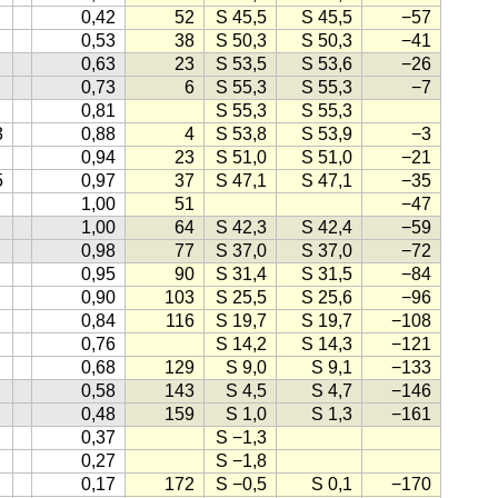
0,42
52
S 45,5
S 45,5
−57
0,53
38
S 50,3
S 50,3
−41
0,63
23
S 53,5
S 53,6
−26
0,73
6
S 55,3
S 55,3
−7
0,81
S 55,3
S 55,3
3
0,88
4
S 53,8
S 53,9
−3
0,94
23
S 51,0
S 51,0
−21
5
0,97
37
S 47,1
S 47,1
−35
1,00
51
−47
1,00
64
S 42,3
S 42,4
−59
0,98
77
S 37,0
S 37,0
−72
0,95
90
S 31,4
S 31,5
−84
0,90
103
S 25,5
S 25,6
−96
0,84
116
S 19,7
S 19,7
−108
0,76
S 14,2
S 14,3
−121
0,68
129
S 9,0
S 9,1
−133
0,58
143
S 4,5
S 4,7
−146
0,48
159
S 1,0
S 1,3
−161
0,37
S −1,3
0,27
S −1,8
0,17
172
S −0,5
S 0,1
−170