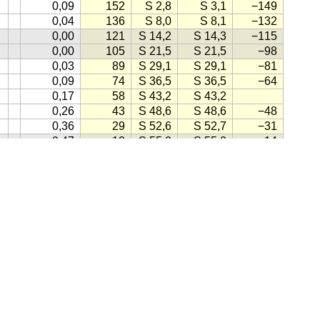
0,09
152
S 2,8
S 3,1
−149
0,04
136
S 8,0
S 8,1
−132
0,00
121
S 14,2
S 14,3
−115
0,00
105
S 21,5
S 21,5
−98
0,03
89
S 29,1
S 29,1
−81
0,09
74
S 36,5
S 36,5
−64
0,17
58
S 43,2
S 43,2
0,26
43
S 48,6
S 48,6
−48
0,36
29
S 52,6
S 52,7
−31
0,47
12
S 55,0
S 55,0
−14
0,57
S 55,6
S 55,6
4
0,67
S 54,6
S 54,6
8
0,76
18
S 52,2
S 52,2
−16
hms
(1998)
0,83
33
S 48,5
S 48,6
−30
7
0,90
46
S 44,0
S 44,0
−43
6
0,95
60
S 38,8
S 38,8
−55
0
0,98
73
S 33,4
S 33,4
−67
, klikk på knappen lik denne:
(Kilde for ikonet: Gule Sider)
1,00
86
−80
1,00
99
S 27,4
S 27,5
−92
0,98
112
S 21,5
S 21,5
−104
ensk
·
Engelsk
·
Tysk
·
Spansk
·
Fransk
·
Italiensk
·
Portugisisk
0,94
125
S 15,9
S 16,0
−117