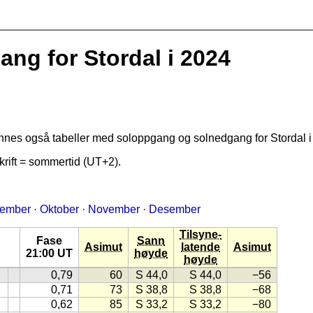
g for Stordal i 2024
finnes også tabeller med soloppgang og solnedgang for Stordal 
rift = sommertid (UT+2).
tember
·
Oktober
·
November
·
Desember
Tilsyne-
Fase
Sann
Asimut
latende
Asimut
21:00 UT
høyde
høyde
0,79
60
S 44,0
S 44,0
−56
0,71
73
S 38,8
S 38,8
−68
0,62
85
S 33,2
S 33,2
−80