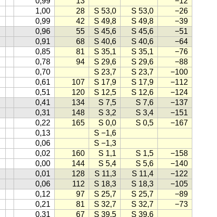
0,99
13
−12
1,00
28
S 53,0
S 53,0
−26
0,99
42
S 49,8
S 49,8
−39
0,96
55
S 45,6
S 45,6
−51
0,91
68
S 40,6
S 40,6
−64
0,85
81
S 35,1
S 35,1
−76
0,78
94
S 29,6
S 29,6
−88
0,70
S 23,7
S 23,7
−100
0,61
107
S 17,9
S 17,9
−112
0,51
120
S 12,5
S 12,6
−124
0,41
134
S 7,5
S 7,6
−137
0,31
148
S 3,2
S 3,4
−151
0,22
165
S 0,0
S 0,5
−167
0,13
S −1,6
0,06
S −1,3
0,02
160
S 1,1
S 1,5
−158
0,00
144
S 5,4
S 5,6
−140
0,01
128
S 11,3
S 11,4
−122
0,06
112
S 18,3
S 18,3
−105
0,12
97
S 25,7
S 25,7
−89
0,21
81
S 32,7
S 32,7
−73
0,31
67
S 39,5
S 39,6