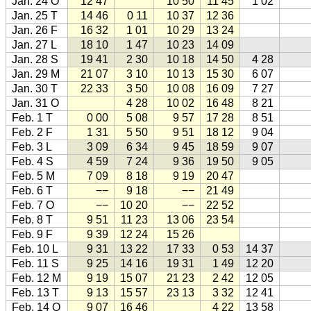
Jan. 24 O
12 47
10 50
11 45
1 02
Jan. 25 T
14 46
0 11
10 37
12 36
Jan. 26 F
16 32
1 01
10 29
13 24
Jan. 27 L
18 10
1 47
10 23
14 09
Jan. 28 S
19 41
2 30
10 18
14 50
4 28
Jan. 29 M
21 07
3 10
10 13
15 30
6 07
Jan. 30 T
22 33
3 50
10 08
16 09
7 27
Jan. 31 O
4 28
10 02
16 48
8 21
Feb. 1 T
0 00
5 08
9 57
17 28
8 51
Feb. 2 F
1 31
5 50
9 51
18 12
9 04
Feb. 3 L
3 09
6 34
9 45
18 59
9 07
Feb. 4 S
4 59
7 24
9 36
19 50
9 05
Feb. 5 M
7 09
8 18
9 19
20 47
Feb. 6 T
−−
9 18
−−
21 49
Feb. 7 O
−−
10 20
−−
22 52
Feb. 8 T
9 51
11 23
13 06
23 54
Feb. 9 F
9 39
12 24
15 26
Feb. 10 L
9 31
13 22
17 33
0 53
14 37
Feb. 11 S
9 25
14 16
19 31
1 49
12 20
Feb. 12 M
9 19
15 07
21 23
2 42
12 05
Feb. 13 T
9 13
15 57
23 13
3 32
12 41
Feb. 14 O
9 07
16 46
4 22
13 58