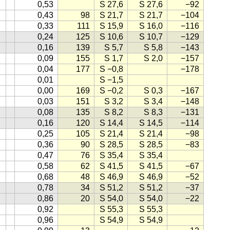
0,53
S 27,6
S 27,6
−92
0,43
98
S 21,7
S 21,7
−104
0,33
111
S 15,9
S 16,0
−116
0,24
125
S 10,6
S 10,7
−129
0,16
139
S 5,7
S 5,8
−143
0,09
155
S 1,7
S 2,0
−157
0,04
177
S −0,8
−178
0,01
S −1,5
0,00
169
S −0,2
S 0,3
−167
0,03
151
S 3,2
S 3,4
−148
0,08
135
S 8,2
S 8,3
−131
0,16
120
S 14,4
S 14,5
−114
0,25
105
S 21,4
S 21,4
−98
0,36
90
S 28,5
S 28,5
−83
0,47
76
S 35,4
S 35,4
0,58
62
S 41,5
S 41,5
−67
0,68
48
S 46,9
S 46,9
−52
0,78
34
S 51,2
S 51,2
−37
0,86
20
S 54,0
S 54,0
−22
0,92
S 55,3
S 55,3
0,96
S 54,9
S 54,9