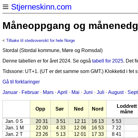
Stjerneskinn.com
Måneoppgang og månenedgan
<
Tilbake til stedsoversikt for hele Norge
Stordal (Stordal kommune, Møre og Romsdal)
Denne tabellen er for året 2024. Se også
tabell for 2025
. Det 
Tidssone: UT+1. (UT er det samme som GMT.) Klokketid i fet sk
Gå til forklaringer
Januar
·
Februar
·
Mars
·
April
·
Mai
·
Juni
·
Juli
·
August
·
Sep
Loddrett
Opp
Sør
Ned
Nord
måne
Jan. 0 S
20 31
3 51
12 11
16 13
5 53
Jan. 1 M
22 00
4 33
12 06
16 53
7 22
Jan. 2 T
23 26
5 13
12 01
17 33
8 41