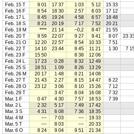
Feb. 15 T
9 01
17 37
1 03
5 12
15 33
Feb. 16 F
8 54
18 30
2 57
6 03
17 12
Feb. 17 L
8 45
19 24
4 58
6 57
18 48
Feb. 18 S
8 21
20 19
7 17
7 52
20 21
Feb. 19 M
****
21 14
−0,2
8 47
21 55
Feb. 20 T
9 59
22 07
9 27
9 41
8 07
23 3
Feb. 21 O
12 20
22 57
8 54
10 33
7 51
Feb. 22 T
14 10
23 44
8 45
11 21
1 30
7 1
Feb. 23 F
15 50
8 38
12 06
Feb. 24 L
17 23
0 28
8 32
12 49
Feb. 25 S
18 51
1 09
8 26
13 29
Feb. 26 M
20 17
1 48
8 21
14 08
Feb. 27 T
21 43
2 27
8 15
14 47
6 22
Feb. 28 O
23 12
3 06
8 10
15 26
7 12
Feb. 29 T
3 47
8 04
16 08
7 32
Mar. 1 F
0 47
4 30
7 57
16 53
7 39
Mar. 2 L
2 32
5 17
7 49
17 42
Mar. 3 S
4 31
6 08
7 36
18 35
Mar. 4 M
−−
7 03
−−
19 33
Mar. 5 T
−−
8 03
−−
20 33
Mar. 6 O
8 24
9 04
9 51
21 34