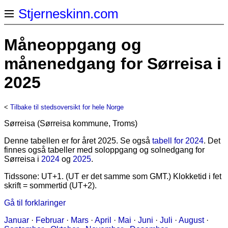
Stjerneskinn.com
Måneoppgang og
månenedgang for Sørreisa i
2025
<
Tilbake til stedsoversikt for hele Norge
Sørreisa (Sørreisa kommune, Troms)
Denne tabellen er for året 2025. Se også
tabell for 2024
. Det
finnes også tabeller med soloppgang og solnedgang for
Sørreisa i
2024
og
2025
.
Tidssone: UT+1. (UT er det samme som GMT.) Klokketid i fet
skrift = sommertid (UT+2).
Gå til forklaringer
Januar
·
Februar
·
Mars
·
April
·
Mai
·
Juni
·
Juli
·
August
·