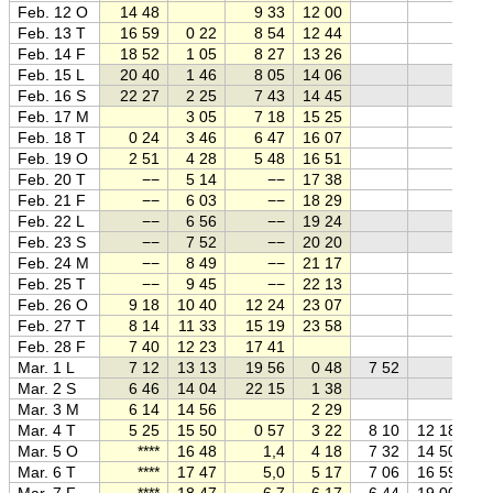
Feb. 12 O
14 48
9 33
12 00
Feb. 13 T
16 59
0 22
8 54
12 44
Feb. 14 F
18 52
1 05
8 27
13 26
Feb. 15 L
20 40
1 46
8 05
14 06
Feb. 16 S
22 27
2 25
7 43
14 45
Feb. 17 M
3 05
7 18
15 25
Feb. 18 T
0 24
3 46
6 47
16 07
Feb. 19 O
2 51
4 28
5 48
16 51
Feb. 20 T
−−
5 14
−−
17 38
Feb. 21 F
−−
6 03
−−
18 29
Feb. 22 L
−−
6 56
−−
19 24
Feb. 23 S
−−
7 52
−−
20 20
Feb. 24 M
−−
8 49
−−
21 17
Feb. 25 T
−−
9 45
−−
22 13
Feb. 26 O
9 18
10 40
12 24
23 07
Feb. 27 T
8 14
11 33
15 19
23 58
Feb. 28 F
7 40
12 23
17 41
Mar. 1 L
7 12
13 13
19 56
0 48
7 52
Mar. 2 S
6 46
14 04
22 15
1 38
Mar. 3 M
6 14
14 56
2 29
Mar. 4 T
5 25
15 50
0 57
3 22
8 10
12 18
Mar. 5 O
****
16 48
1,4
4 18
7 32
14 50
Mar. 6 T
****
17 47
5,0
5 17
7 06
16 59
Mar. 7 F
****
18 47
6,7
6 17
6 44
19 00