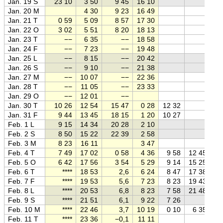
Jan. 19 S
23 10
3 50
9 45
16 10
Jan. 20 M
4 30
9 23
16 49
Jan. 21 T
0 59
5 09
8 57
17 30
Jan. 22 O
3 02
5 51
8 20
18 13
Jan. 23 T
−−
6 35
−−
18 58
Jan. 24 F
−−
7 23
−−
19 48
Jan. 25 L
−−
8 15
−−
20 42
Jan. 26 S
−−
9 10
−−
21 38
Jan. 27 M
−−
10 07
−−
22 36
Jan. 28 T
−−
11 05
−−
23 33
Jan. 29 O
−−
12 01
−−
Jan. 30 T
10 26
12 54
15 47
0 28
12 32
Jan. 31 F
9 44
13 45
18 15
1 20
10 27
Feb. 1 L
9 15
14 34
20 28
2 10
Feb. 2 S
8 50
15 22
22 39
2 58
Feb. 3 M
8 23
16 11
3 47
Feb. 4 T
7 49
17 02
0 58
4 36
9 58
12 45
Feb. 5 O
6 42
17 56
3 54
5 29
9 14
15 25
Feb. 6 T
****
18 53
2,6
6 24
8 47
17 38
Feb. 7 F
****
19 53
5,6
7 23
8 23
19 43
Feb. 8 L
****
20 53
6,8
8 23
7 58
21 48
Feb. 9 S
****
21 51
6,1
9 22
7 26
Feb. 10 M
****
22 46
3,7
10 19
0 10
6 35
Feb. 11 T
****
23 36
−0,1
11 11