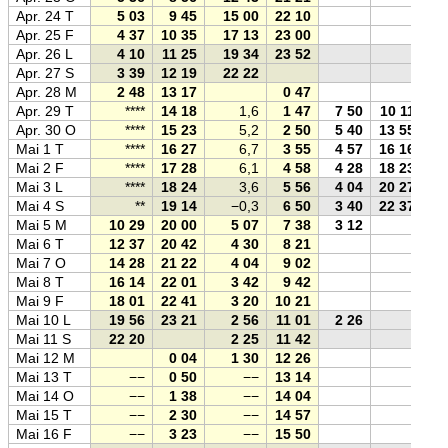
Apr. 24 T
5 03
9 45
15 00
22 10
Apr. 25 F
4 37
10 35
17 13
23 00
Apr. 26 L
4 10
11 25
19 34
23 52
Apr. 27 S
3 39
12 19
22 22
Apr. 28 M
2 48
13 17
0 47
Apr. 29 T
****
14 18
1,6
1 47
7 50
10 11
Apr. 30 O
****
15 23
5,2
2 50
5 40
13 55
Mai 1 T
****
16 27
6,7
3 55
4 57
16 16
Mai 2 F
****
17 28
6,1
4 58
4 28
18 23
Mai 3 L
****
18 24
3,6
5 56
4 04
20 27
Mai 4 S
**
19 14
−0,3
6 50
3 40
22 37
Mai 5 M
10 29
20 00
5 07
7 38
3 12
Mai 6 T
12 37
20 42
4 30
8 21
Mai 7 O
14 28
21 22
4 04
9 02
Mai 8 T
16 14
22 01
3 42
9 42
Mai 9 F
18 01
22 41
3 20
10 21
Mai 10 L
19 56
23 21
2 56
11 01
2 26
Mai 11 S
22 20
2 25
11 42
Mai 12 M
0 04
1 30
12 26
Mai 13 T
−−
0 50
−−
13 14
Mai 14 O
−−
1 38
−−
14 04
Mai 15 T
−−
2 30
−−
14 57
Mai 16 F
−−
3 23
−−
15 50