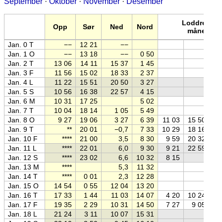
September
·
Oktober
·
November
·
Desember
Loddrett
Opp
Sør
Ned
Nord
måne
Jan. 0 T
−−
12 21
−−
Jan. 1 O
−−
13 18
−−
0 50
Jan. 2 T
13 06
14 11
15 37
1 45
Jan. 3 F
11 56
15 02
18 33
2 37
Jan. 4 L
11 22
15 51
20 50
3 27
Jan. 5 S
10 56
16 38
22 57
4 15
Jan. 6 M
10 31
17 25
5 02
Jan. 7 T
10 04
18 14
1 05
5 49
Jan. 8 O
9 27
19 06
3 27
6 39
11 03
15 50
Jan. 9 T
**
20 01
−0,7
7 33
10 29
18 16
Jan. 10 F
****
21 00
3,5
8 30
9 59
20 32
Jan. 11 L
****
22 01
6,0
9 30
9 21
22 59
Jan. 12 S
****
23 02
6,6
10 32
8 15
Jan. 13 M
****
5,3
11 32
Jan. 14 T
****
0 01
2,3
12 28
Jan. 15 O
14 54
0 55
12 04
13 20
Jan. 16 T
17 33
1 44
11 03
14 07
4 20
10 24
Jan. 17 F
19 35
2 29
10 31
14 50
7 27
9 05
Jan. 18 L
21 24
3 11
10 07
15 31