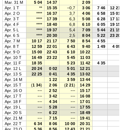
Mar. 31 M
5 04
14 37
2 09
Apr. 1 T
**
15 35
−0,7
3 06
7 46
12 21
Apr. 2 O
****
16 37
3,7
4 06
6 58
15 01
Apr. 3 T
****
17 39
6,3
5 08
6 28
17 13
Apr. 4 F
****
18 40
6,8
6 10
6 05
19 15
Apr. 5 L
****
19 37
5,4
7 09
5 44
21 15
Apr. 6 S
****
20 30
2,5
8 04
5 22
23 20
Apr. 7 M
10 17
21 17
7 50
8 54
4 55
Apr. 8 T
12 59
22 01
6 43
9 40
1 49
4 09
Apr. 9 O
15 00
22 43
6 10
10 22
Apr. 10 T
16 49
23 22
5 45
11 03
Apr. 11 F
18 35
5 23
11 42
4 35
Apr. 12 L
20 24
0 02
5 01
12 21
Apr. 13 S
22 25
0 41
4 35
13 02
Apr. 14 M
1 22
3 59
13 44
Apr. 15 T
(
1 34
)
2 06
(
2 21
)
14 29
Apr. 16 O
−−
2 52
−−
15 17
Apr. 17 T
−−
3 42
−−
16 08
Apr. 18 F
−−
4 34
−−
17 01
Apr. 19 L
−−
5 28
−−
17 55
Apr. 20 S
−−
6 22
−−
18 49
Apr. 21 M
−−
7 15
−−
19 41
Apr. 22 T
6 34
8 06
10 00
20 31
Apr. 23 O
5 36
8 56
12 43
21 21