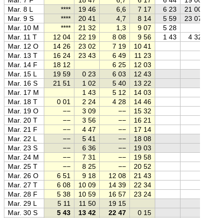
Mar. 8 L
****
19 46
6,6
7 17
6 23
21 00
Mar. 9 S
****
20 41
4,7
8 14
5 59
23 07
Mar. 10 M
****
21 32
1,3
9 07
5 28
Mar. 11 T
12 04
22 19
8 08
9 56
1 43
4 32
Mar. 12 O
14 26
23 02
7 19
10 41
Mar. 13 T
16 24
23 43
6 49
11 23
Mar. 14 F
18 12
6 25
12 03
Mar. 15 L
19 59
0 23
6 03
12 43
Mar. 16 S
21 51
1 02
5 40
13 22
Mar. 17 M
1 43
5 12
14 03
Mar. 18 T
0 01
2 24
4 28
14 46
Mar. 19 O
−−
3 09
−−
15 32
Mar. 20 T
−−
3 56
−−
16 21
Mar. 21 F
−−
4 47
−−
17 14
Mar. 22 L
−−
5 41
−−
18 08
Mar. 23 S
−−
6 36
−−
19 03
Mar. 24 M
−−
7 31
−−
19 58
Mar. 25 T
−−
8 25
−−
20 52
Mar. 26 O
6 51
9 18
12 08
21 43
Mar. 27 T
6 08
10 09
14 39
22 34
Mar. 28 F
5 38
10 59
16 57
23 24
Mar. 29 L
5 11
11 50
19 15
Mar. 30 S
5 43
13 42
22 47
0 15