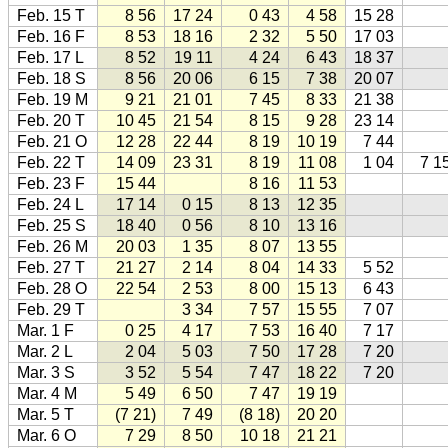
Feb. 15 T
8 56
17 24
0 43
4 58
15 28
Feb. 16 F
8 53
18 16
2 32
5 50
17 03
Feb. 17 L
8 52
19 11
4 24
6 43
18 37
Feb. 18 S
8 56
20 06
6 15
7 38
20 07
Feb. 19 M
9 21
21 01
7 45
8 33
21 38
Feb. 20 T
10 45
21 54
8 15
9 28
23 14
Feb. 21 O
12 28
22 44
8 19
10 19
7 44
Feb. 22 T
14 09
23 31
8 19
11 08
1 04
7 1
Feb. 23 F
15 44
8 16
11 53
Feb. 24 L
17 14
0 15
8 13
12 35
Feb. 25 S
18 40
0 56
8 10
13 16
Feb. 26 M
20 03
1 35
8 07
13 55
Feb. 27 T
21 27
2 14
8 04
14 33
5 52
Feb. 28 O
22 54
2 53
8 00
15 13
6 43
Feb. 29 T
3 34
7 57
15 55
7 07
Mar. 1 F
0 25
4 17
7 53
16 40
7 17
Mar. 2 L
2 04
5 03
7 50
17 28
7 20
Mar. 3 S
3 52
5 54
7 47
18 22
7 20
Mar. 4 M
5 49
6 50
7 47
19 19
Mar. 5 T
(7 21)
7 49
(8 18)
20 20
Mar. 6 O
7 29
8 50
10 18
21 21