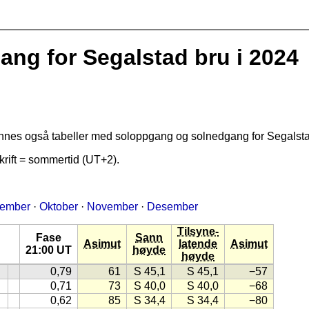
g for Segalstad bru i 2024
finnes også tabeller med soloppgang og solnedgang for Segalsta
rift = sommertid (UT+2).
tember
·
Oktober
·
November
·
Desember
Tilsyne-
Fase
Sann
Asimut
latende
Asimut
21:00 UT
høyde
høyde
0,79
61
S 45,1
S 45,1
−57
0,71
73
S 40,0
S 40,0
−68
0,62
85
S 34,4
S 34,4
−80