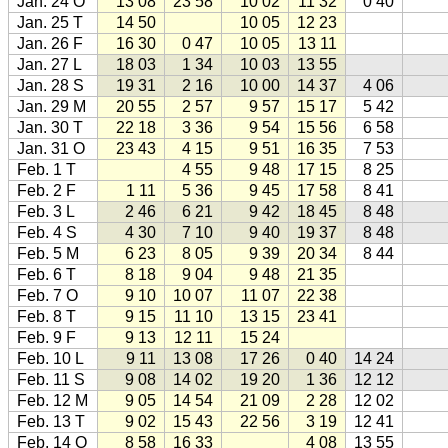
Jan. 24 O
13 08
23 58
10 02
11 32
0 40
Jan. 25 T
14 50
10 05
12 23
Jan. 26 F
16 30
0 47
10 05
13 11
Jan. 27 L
18 03
1 34
10 03
13 55
Jan. 28 S
19 31
2 16
10 00
14 37
4 06
Jan. 29 M
20 55
2 57
9 57
15 17
5 42
Jan. 30 T
22 18
3 36
9 54
15 56
6 58
Jan. 31 O
23 43
4 15
9 51
16 35
7 53
Feb. 1 T
4 55
9 48
17 15
8 25
Feb. 2 F
1 11
5 36
9 45
17 58
8 41
Feb. 3 L
2 46
6 21
9 42
18 45
8 48
Feb. 4 S
4 30
7 10
9 40
19 37
8 48
Feb. 5 M
6 23
8 05
9 39
20 34
8 44
Feb. 6 T
8 18
9 04
9 48
21 35
Feb. 7 O
9 10
10 07
11 07
22 38
Feb. 8 T
9 15
11 10
13 15
23 41
Feb. 9 F
9 13
12 11
15 24
Feb. 10 L
9 11
13 08
17 26
0 40
14 24
Feb. 11 S
9 08
14 02
19 20
1 36
12 12
Feb. 12 M
9 05
14 54
21 09
2 28
12 02
Feb. 13 T
9 02
15 43
22 56
3 19
12 41
Feb. 14 O
8 58
16 33
4 08
13 55