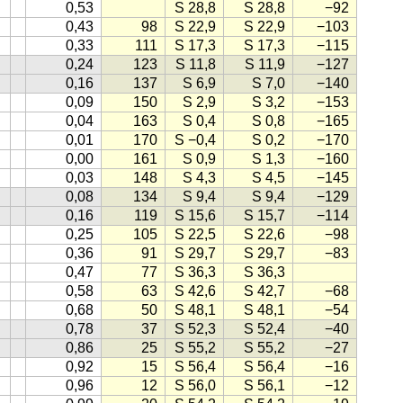
0,53
S 28,8
S 28,8
−92
0,43
98
S 22,9
S 22,9
−103
0,33
111
S 17,3
S 17,3
−115
0,24
123
S 11,8
S 11,9
−127
0,16
137
S 6,9
S 7,0
−140
0,09
150
S 2,9
S 3,2
−153
0,04
163
S 0,4
S 0,8
−165
0,01
170
S −0,4
S 0,2
−170
0,00
161
S 0,9
S 1,3
−160
0,03
148
S 4,3
S 4,5
−145
0,08
134
S 9,4
S 9,4
−129
0,16
119
S 15,6
S 15,7
−114
0,25
105
S 22,5
S 22,6
−98
0,36
91
S 29,7
S 29,7
−83
0,47
77
S 36,3
S 36,3
0,58
63
S 42,6
S 42,7
−68
0,68
50
S 48,1
S 48,1
−54
0,78
37
S 52,3
S 52,4
−40
0,86
25
S 55,2
S 55,2
−27
0,92
15
S 56,4
S 56,4
−16
0,96
12
S 56,0
S 56,1
−12