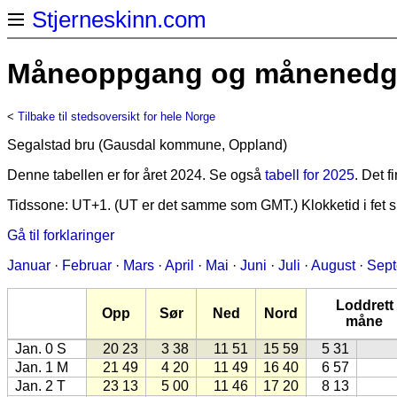
Stjerneskinn.com
Måneoppgang og månenedgan
<
Tilbake til stedsoversikt for hele Norge
Segalstad bru (Gausdal kommune, Oppland)
Denne tabellen er for året 2024. Se også
tabell for 2025
. Det 
Tidssone: UT+1. (UT er det samme som GMT.) Klokketid i fet sk
Gå til forklaringer
Januar
·
Februar
·
Mars
·
April
·
Mai
·
Juni
·
Juli
·
August
·
Sep
Loddrett
Opp
Sør
Ned
Nord
måne
Jan. 0 S
20 23
3 38
11 51
15 59
5 31
Jan. 1 M
21 49
4 20
11 49
16 40
6 57
Jan. 2 T
23 13
5 00
11 46
17 20
8 13