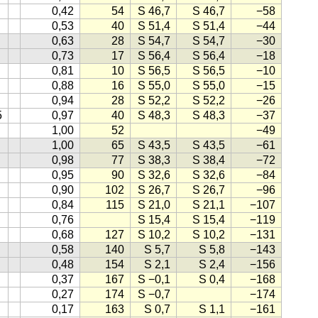
0,42
54
S 46,7
S 46,7
−58
0,53
40
S 51,4
S 51,4
−44
0,63
28
S 54,7
S 54,7
−30
0,73
17
S 56,4
S 56,4
−18
0,81
10
S 56,5
S 56,5
−10
0,88
16
S 55,0
S 55,0
−15
0,94
28
S 52,2
S 52,2
−26
5
0,97
40
S 48,3
S 48,3
−37
1,00
52
−49
1,00
65
S 43,5
S 43,5
−61
0,98
77
S 38,3
S 38,4
−72
0,95
90
S 32,6
S 32,6
−84
0,90
102
S 26,7
S 26,7
−96
0,84
115
S 21,0
S 21,1
−107
0,76
S 15,4
S 15,4
−119
0,68
127
S 10,2
S 10,2
−131
0,58
140
S 5,7
S 5,8
−143
0,48
154
S 2,1
S 2,4
−156
0,37
167
S −0,1
S 0,4
−168
0,27
174
S −0,7
−174
0,17
163
S 0,7
S 1,1
−161