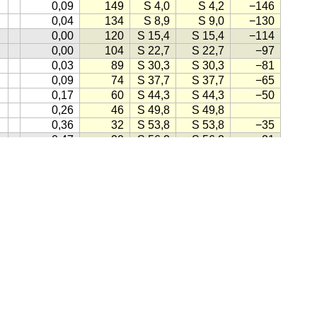
0,09
149
S 4,0
S 4,2
−146
0,04
134
S 8,9
S 9,0
−130
0,00
120
S 15,4
S 15,4
−114
0,00
104
S 22,7
S 22,7
−97
0,03
89
S 30,3
S 30,3
−81
0,09
74
S 37,7
S 37,7
−65
0,17
60
S 44,3
S 44,3
−50
0,26
46
S 49,8
S 49,8
0,36
32
S 53,8
S 53,8
−35
0,47
20
S 56,2
S 56,2
−21
0,57
10
S 56,8
S 56,8
−10
0,67
12
S 55,8
S 55,8
−11
0,76
23
S 53,4
S 53,4
−22
hms
(1998)
0,83
36
S 49,7
S 49,8
−33
0,90
48
S 45,2
S 45,2
−45
0,95
61
S 40,2
S 40,2
−57
2
0,98
73
S 34,5
S 34,5
−68
, klikk på knappen lik denne:
(Kilde for ikonet: Gule Sider)
1,00
86
−80
1,00
98
S 28,6
S 28,6
−92
0,98
111
S 22,9
S 22,9
−104
ensk
·
Engelsk
·
Tysk
·
Spansk
·
Fransk
·
Italiensk
·
Portugisisk
0,94
123
S 17,1
S 17,2
−115