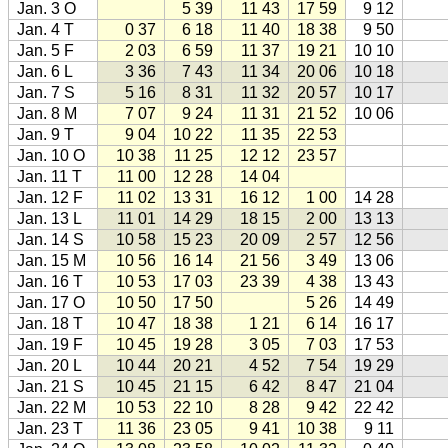
Jan. 3 O
5 39
11 43
17 59
9 12
Jan. 4 T
0 37
6 18
11 40
18 38
9 50
Jan. 5 F
2 03
6 59
11 37
19 21
10 10
Jan. 6 L
3 36
7 43
11 34
20 06
10 18
Jan. 7 S
5 16
8 31
11 32
20 57
10 17
Jan. 8 M
7 07
9 24
11 31
21 52
10 06
Jan. 9 T
9 04
10 22
11 35
22 53
Jan. 10 O
10 38
11 25
12 12
23 57
Jan. 11 T
11 00
12 28
14 04
Jan. 12 F
11 02
13 31
16 12
1 00
14 28
Jan. 13 L
11 01
14 29
18 15
2 00
13 13
Jan. 14 S
10 58
15 23
20 09
2 57
12 56
Jan. 15 M
10 56
16 14
21 56
3 49
13 06
Jan. 16 T
10 53
17 03
23 39
4 38
13 43
Jan. 17 O
10 50
17 50
5 26
14 49
Jan. 18 T
10 47
18 38
1 21
6 14
16 17
Jan. 19 F
10 45
19 28
3 05
7 03
17 53
Jan. 20 L
10 44
20 21
4 52
7 54
19 29
Jan. 21 S
10 45
21 15
6 42
8 47
21 04
Jan. 22 M
10 53
22 10
8 28
9 42
22 42
Jan. 23 T
11 36
23 05
9 41
10 38
9 11