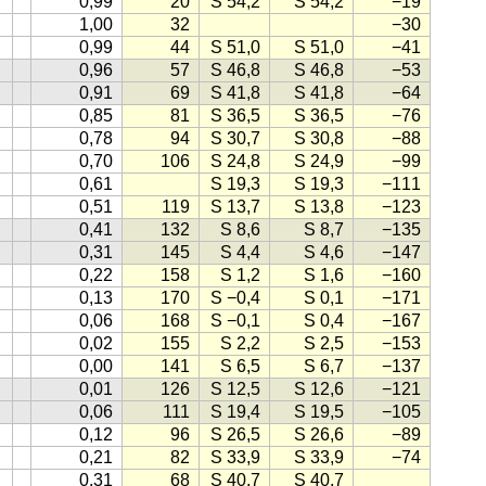
0,99
20
S 54,2
S 54,2
−19
1,00
32
−30
0,99
44
S 51,0
S 51,0
−41
0,96
57
S 46,8
S 46,8
−53
0,91
69
S 41,8
S 41,8
−64
0,85
81
S 36,5
S 36,5
−76
0,78
94
S 30,7
S 30,8
−88
0,70
106
S 24,8
S 24,9
−99
0,61
S 19,3
S 19,3
−111
0,51
119
S 13,7
S 13,8
−123
0,41
132
S 8,6
S 8,7
−135
0,31
145
S 4,4
S 4,6
−147
0,22
158
S 1,2
S 1,6
−160
0,13
170
S −0,4
S 0,1
−171
0,06
168
S −0,1
S 0,4
−167
0,02
155
S 2,2
S 2,5
−153
0,00
141
S 6,5
S 6,7
−137
0,01
126
S 12,5
S 12,6
−121
0,06
111
S 19,4
S 19,5
−105
0,12
96
S 26,5
S 26,6
−89
0,21
82
S 33,9
S 33,9
−74
0,31
68
S 40,7
S 40,7