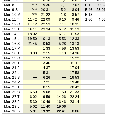
Mar. 8 L
****
19 36
7,1
7 07
6 12
20 52
Mar. 9 S
****
20 31
5,2
8 04
5 46
23 01
Mar. 10 M
****
21 22
1,8
8 57
5 13
Mar. 11 T
11 42
22 09
8 10
9 46
1 50
4 06
Mar. 12 O
14 12
22 53
7 14
10 31
Mar. 13 T
16 11
23 34
6 42
11 13
Mar. 14 F
18 02
6 17
11 53
Mar. 15 L
19 50
0 13
5 53
12 33
Mar. 16 S
21 45
0 53
5 28
13 13
Mar. 17 M
1 33
4 58
13 53
Mar. 18 T
0 00
2 15
4 10
14 36
Mar. 19 O
−−
2 59
−−
15 22
Mar. 20 T
−−
3 46
−−
16 11
Mar. 21 F
−−
4 37
−−
17 04
Mar. 22 L
−−
5 31
−−
17 58
Mar. 23 S
−−
6 26
−−
18 53
Mar. 24 M
−−
7 21
−−
19 48
Mar. 25 T
−−
8 15
−−
20 42
Mar. 26 O
6 50
9 08
11 50
21 33
Mar. 27 T
6 02
9 59
14 26
22 24
Mar. 28 F
5 30
10 49
16 46
23 14
Mar. 29 L
5 02
11 40
19 06
Mar. 30 S
5 31
13 32
22 41
0 06