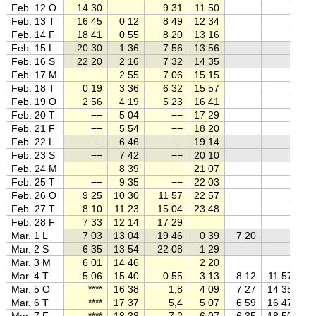
Feb. 12 O
14 30
9 31
11 50
Feb. 13 T
16 45
0 12
8 49
12 34
Feb. 14 F
18 41
0 55
8 20
13 16
Feb. 15 L
20 30
1 36
7 56
13 56
Feb. 16 S
22 20
2 16
7 32
14 35
Feb. 17 M
2 55
7 06
15 15
Feb. 18 T
0 19
3 36
6 32
15 57
Feb. 19 O
2 56
4 19
5 23
16 41
Feb. 20 T
−−
5 04
−−
17 29
Feb. 21 F
−−
5 54
−−
18 20
Feb. 22 L
−−
6 46
−−
19 14
Feb. 23 S
−−
7 42
−−
20 10
Feb. 24 M
−−
8 39
−−
21 07
Feb. 25 T
−−
9 35
−−
22 03
Feb. 26 O
9 25
10 30
11 57
22 57
Feb. 27 T
8 10
11 23
15 04
23 48
Feb. 28 F
7 33
12 14
17 29
Mar. 1 L
7 03
13 04
19 46
0 39
7 20
Mar. 2 S
6 35
13 54
22 08
1 29
Mar. 3 M
6 01
14 46
2 20
Mar. 4 T
5 06
15 40
0 55
3 13
8 12
11 57
Mar. 5 O
****
16 38
1,8
4 09
7 27
14 35
Mar. 6 T
****
17 37
5,4
5 07
6 59
16 47
Mar. 7 F
****
18 38
7,2
6 07
6 35
18 50