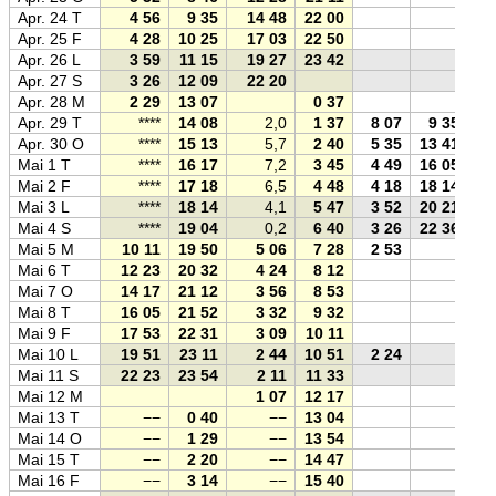
Apr. 24 T
4 56
9 35
14 48
22 00
Apr. 25 F
4 28
10 25
17 03
22 50
Apr. 26 L
3 59
11 15
19 27
23 42
Apr. 27 S
3 26
12 09
22 20
Apr. 28 M
2 29
13 07
0 37
Apr. 29 T
****
14 08
2,0
1 37
8 07
9 35
Apr. 30 O
****
15 13
5,7
2 40
5 35
13 41
Mai 1 T
****
16 17
7,2
3 45
4 49
16 05
Mai 2 F
****
17 18
6,5
4 48
4 18
18 14
Mai 3 L
****
18 14
4,1
5 47
3 52
20 21
Mai 4 S
****
19 04
0,2
6 40
3 26
22 36
Mai 5 M
10 11
19 50
5 06
7 28
2 53
Mai 6 T
12 23
20 32
4 24
8 12
Mai 7 O
14 17
21 12
3 56
8 53
Mai 8 T
16 05
21 52
3 32
9 32
Mai 9 F
17 53
22 31
3 09
10 11
Mai 10 L
19 51
23 11
2 44
10 51
2 24
Mai 11 S
22 23
23 54
2 11
11 33
Mai 12 M
1 07
12 17
Mai 13 T
−−
0 40
−−
13 04
Mai 14 O
−−
1 29
−−
13 54
Mai 15 T
−−
2 20
−−
14 47
Mai 16 F
−−
3 14
−−
15 40