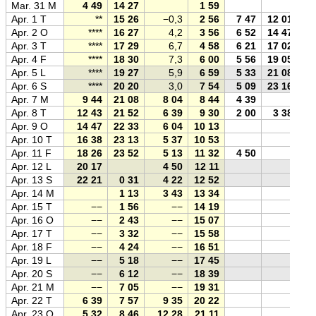
Mar. 31 M
4 49
14 27
1 59
Apr. 1 T
**
15 26
−0,3
2 56
7 47
12 01
Apr. 2 O
****
16 27
4,2
3 56
6 52
14 47
Apr. 3 T
****
17 29
6,7
4 58
6 21
17 02
Apr. 4 F
****
18 30
7,3
6 00
5 56
19 05
Apr. 5 L
****
19 27
5,9
6 59
5 33
21 08
Apr. 6 S
****
20 20
3,0
7 54
5 09
23 16
Apr. 7 M
9 44
21 08
8 04
8 44
4 39
Apr. 8 T
12 43
21 52
6 39
9 30
2 00
3 38
Apr. 9 O
14 47
22 33
6 04
10 13
Apr. 10 T
16 38
23 13
5 37
10 53
Apr. 11 F
18 26
23 52
5 13
11 32
4 50
Apr. 12 L
20 17
4 50
12 11
Apr. 13 S
22 21
0 31
4 22
12 52
Apr. 14 M
1 13
3 43
13 34
Apr. 15 T
−−
1 56
−−
14 19
Apr. 16 O
−−
2 43
−−
15 07
Apr. 17 T
−−
3 32
−−
15 58
Apr. 18 F
−−
4 24
−−
16 51
Apr. 19 L
−−
5 18
−−
17 45
Apr. 20 S
−−
6 12
−−
18 39
Apr. 21 M
−−
7 05
−−
19 31
Apr. 22 T
6 39
7 57
9 35
20 22
Apr. 23 O
5 32
8 46
12 28
21 11