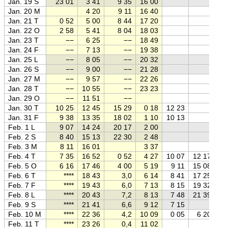
Jan. 19 S
23 01
3 41
9 35
16 00
Jan. 20 M
4 20
9 11
16 40
Jan. 21 T
0 52
5 00
8 44
17 20
Jan. 22 O
2 58
5 41
8 04
18 03
Jan. 23 T
−−
6 25
−−
18 49
Jan. 24 F
−−
7 13
−−
19 38
Jan. 25 L
−−
8 05
−−
20 32
Jan. 26 S
−−
9 00
−−
21 28
Jan. 27 M
−−
9 57
−−
22 26
Jan. 28 T
−−
10 55
−−
23 23
Jan. 29 O
−−
11 51
−−
Jan. 30 T
10 25
12 45
15 29
0 18
12 23
Jan. 31 F
9 38
13 35
18 02
1 10
10 13
Feb. 1 L
9 07
14 24
20 17
2 00
Feb. 2 S
8 40
15 13
22 30
2 48
Feb. 3 M
8 11
16 01
3 37
Feb. 4 T
7 35
16 52
0 52
4 27
10 07
12 17
Feb. 5 O
6 16
17 46
4 00
5 19
9 11
15 08
Feb. 6 T
****
18 43
3,0
6 14
8 41
17 25
Feb. 7 F
****
19 43
6,0
7 13
8 15
19 32
Feb. 8 L
****
20 43
7,2
8 13
7 48
21 39
Feb. 9 S
****
21 41
6,6
9 12
7 15
Feb. 10 M
****
22 36
4,2
10 09
0 05
6 20
Feb. 11 T
****
23 26
0,4
11 02