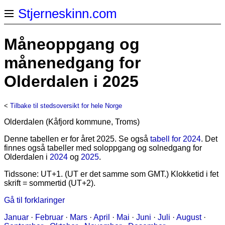
Stjerneskinn.com
Måneoppgang og
månenedgang for
Olderdalen i 2025
<
Tilbake til stedsoversikt for hele Norge
Olderdalen (Kåfjord kommune, Troms)
Denne tabellen er for året 2025. Se også
tabell for 2024
. Det
finnes også tabeller med soloppgang og solnedgang for
Olderdalen i
2024
og
2025
.
Tidssone: UT+1. (UT er det samme som GMT.) Klokketid i fet
skrift = sommertid (UT+2).
Gå til forklaringer
Januar
·
Februar
·
Mars
·
April
·
Mai
·
Juni
·
Juli
·
August
·