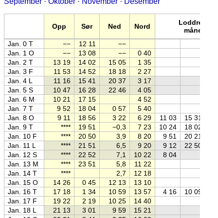
September
·
Oktober
·
November
·
Desember
Loddrett
Opp
Sør
Ned
Nord
måne
Jan. 0 T
−−
12 11
−−
Jan. 1 O
−−
13 08
−−
0 40
Jan. 2 T
13 19
14 02
15 05
1 35
Jan. 3 F
11 53
14 52
18 18
2 27
Jan. 4 L
11 16
15 41
20 37
3 17
Jan. 5 S
10 47
16 28
22 46
4 05
Jan. 6 M
10 21
17 15
4 52
Jan. 7 T
9 52
18 04
0 57
5 40
Jan. 8 O
9 11
18 56
3 22
6 29
11 03
15 31
Jan. 9 T
****
19 51
−0,3
7 23
10 24
18 02
Jan. 10 F
****
20 50
3,9
8 20
9 51
20 21
Jan. 11 L
****
21 51
6,5
9 20
9 12
22 50
Jan. 12 S
****
22 52
7,1
10 22
8 04
Jan. 13 M
****
23 51
5,8
11 22
Jan. 14 T
****
2,7
12 18
Jan. 15 O
14 26
0 45
12 13
13 10
Jan. 16 T
17 18
1 34
10 59
13 57
4 16
10 09
Jan. 17 F
19 22
2 19
10 25
14 40
Jan. 18 L
21 13
3 01
9 59
15 21